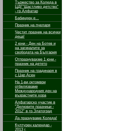
Тържество за Коледа в
ЦДГ"Щастливо детство"
- гр.Алфатар
Бабинден е...
Празник на пчеларя
Честит празник на всички
деца!
2 юни - Ден на Ботев и
на загиналите за
свободата на България
Отпразнувахме 1 юни -
празник на детето
Празник на градинаря в
с.Цар Асен
На 1-ви октомври
отбелязваме
Международния ден на
възрастните хора
Алфатарско участие в
"Делювите празници -
2012" в гр.Златоград
Да празнуваме Коледа!
Културен календар -
2013 г.