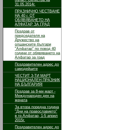
31.05.2014г.
ПРАЗНИЧНО ЧЕСТВАНЕ
НА 40 г. ОТ
ОБЯВЯВАНЕТО НА
АЛФАТАР ЗА ГРАД
Поздрав от
председателя на
Дружество на
олшанските българи
"Алфатар" по повод 40
години от обявяването на
Алфатар за град
Поздравителен адрес до
самодейците
ЧЕСТИТ 3-ТИ МАРТ
НАЦИОНАЛЕН ПРАЗНИК
НА БЪЛГАРИЯ!
Поздрав за 8-ми март -
Международен ден на
жената
За втора поредна година
"Дни на православието"
в гр.Алфатар, 1-5 април
2015г.
Поздравителен адрес до