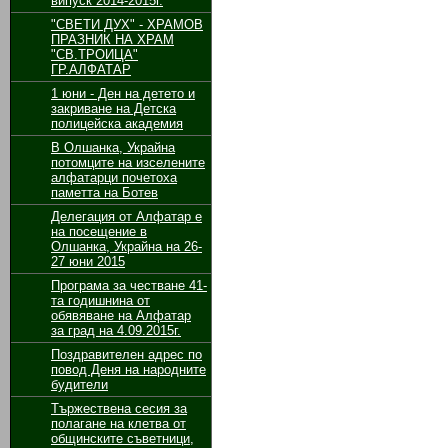
випуск 2014-2015г.
"СВЕТИ ДУХ" - ХРАМОВ
ПРАЗНИК НА ХРАМ
"СВ.ТРОИЦА"
ГР.АЛФАТАР
1 юни - Ден на детето и
закриване на Детска
полицейска академия
В Олшанка, Украйна
потомците на изселените
алфатарци почетоха
паметта на Ботев
Делегация от Алфатар е
на посещение в
Олшанка, Украйна на 26-
27 юни 2015
Програма за честване 41-
та годишнина от
обявяване на Алфатар
за град на 4.09.2015г.
Поздравителен адрес по
повод Деня на народните
будители
Тържествена сесия за
полагане на клетва от
общинските съветници,