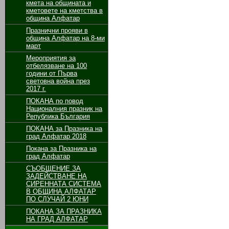
кмета на общината и
кметовете на кметства в
община Алфатар
Празнични прояви в
община Алфатар на 8-ми
март
Мероприятия за
отбелязване на 100
години от Първа
световна война през
2017 г.
ПОКАНА по повод
Националния празник на
Република България
ПОКАНА за Празника на
град Алфатар 2018
Покана за Празника на
град Алфатар
СЪОБЩЕНИЕ ЗА
ЗАДЕЙСТВАНЕ НА
СИРЕННАТА СИСТЕМА
В ОБЩИНА АЛФАТАР
ПО СЛУЧАЙ 2 ЮНИ
ПОКАНА ЗА ПРАЗНИКА
НА ГРАД АЛФАТАР