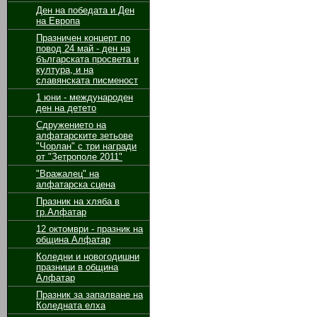
Ден на победата и Ден
на Европа
Празничен концерт по
повод 24 май - ден на
българската просвета и
култура, и на
славянската писменост
1 юни - международен
ден на детето
Сдружението на
алфатарските зетьове
"Чорлан" с три награди
от "Зетрополе 2011"
"Вражалец" на
алфатарска сцена
Празник на хляба в
гр.Алфатар
12 октомври - празник на
община Алфатар
Коледни и новогодишни
празници в община
Алфатар
Празник за запалване на
Коледната елха