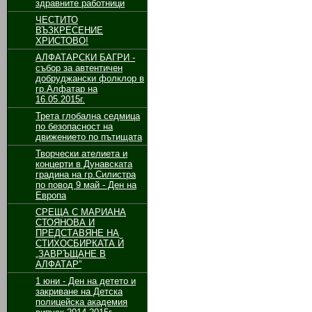
здравните работници
ЧЕСТИТО
ВЪЗКРЕСЕНИЕ
ХРИСТОВО!
АЛФАТАРСКИ БАГРИ -
събор за автентичен
добруджански фолклор в
гр.Алфатар на
16.05.2015г.
Трета глобална седмица
по безопасност на
движението по пътищата
Творчески ателиета и
концерти в Дунавската
градина на гр.Силистра
по повод 9 май - Ден на
Европа
СРЕЩА С МАРИАНА
СТОЯНОВА И
ПРЕДСТАВЯНЕ НА
СТИХОСБИРКАТА Й
„ЗАВРЪЩАНЕ В
АЛФАТАР”
1 юни - Ден на детето и
закриване на Детска
полицейска академия