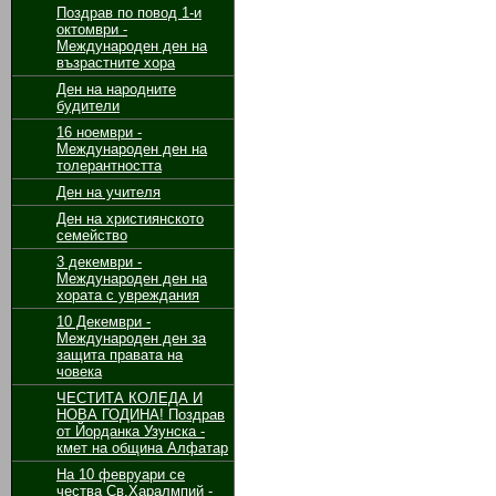
Поздрав по повод 1-и
октомври -
Международен ден на
възрастните хора
Ден на народните
будители
16 ноември -
Международен ден на
толерантността
Ден на учителя
Ден на християнското
семейство
3 декември -
Международен ден на
хората с увреждания
10 Декември -
Международен ден за
защита правата на
човека
ЧЕСТИТА КОЛЕДА И
НОВА ГОДИНА! Поздрав
от Йорданка Узунска -
кмет на община Алфатар
На 10 февруари се
чества Св.Харалмпий -