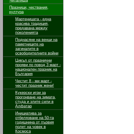
Читалища
Празници, чествания,
култура
Мартеницата - една
красива традиция,
предавана между
поколенията
Поднасяне на венци на
паметниците на
загиналите в
освободителните войни
Цикъл от празнични
прояви по повод 3 март -
национален празник на
България
Честит 8 - ми март -
честит празник жени!
Кукерски игри за
прогонване на зимата,
студа и злите сили в
Алфатар
Инициатива за
отбелязване на 50-та
годишнина от първия
полет на човек в
Космоса