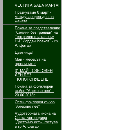
ЧЕСТИТА БАБА МАРТА!
Празнуваме 8 март -
международен ден на
жената
Покана за представление
"Селяни без граници" на
Театрален състав към
НЧ "Йордан Йовков" - гр.
Алфатар
Цветница!
Май - месецът на
празниците!
31 МАЙ - СВЕТОВЕН
ДЕН БЕЗ
ТЮТЮНОПУШЕНЕ
Покана за фолклорен
събор "Алеково пее" -
29.06.2013г.
Осми фоклорен събор
"Алеково пее"
Чудотворната икона на
Света Богородица
"Достойно есть" гостува
в гр.Алфатар