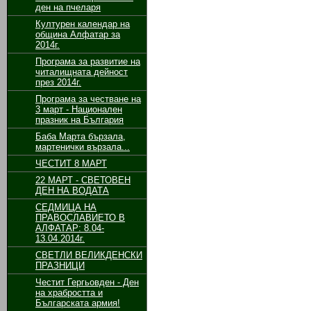
ден на пчеларя
Културен календар на
община Алфатар за
2014г.
Програма за развитие на
читалищната дейност
през 2014г.
Програма за честване на
3 март - Национален
празник на България
Баба Марта бързала,
мартенички вързала...
ЧЕСТИТ 8 МАРТ
22 МАРТ - СВЕТОВЕН
ДЕН НА ВОДАТА
СЕДМИЦА НА
ПРАВОСЛАВИЕТО В
АЛФАТАР: 8.04-
13.04.2014г.
СВЕТЛИ ВЕЛИКДЕНСКИ
ПРАЗНИЦИ
Честит Гергьовден - Ден
на храбростта и
Българската армия!