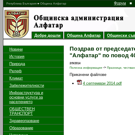
Форум
■
Република България ■ Община Алфатар
Добре дошли
Община Алфатар
Общински съв
Поздрав от председат
Новини
"Алфатар" по повод 4
История
Природа
2/9/2014
->
Полезна информация
Празници, честван
Релеф
Прикачени файлове
Климат
4 септември 2014.pdf
Забележителности
Инфраструктура и
основни услуги за
населението
ОБЩЕСТВЕН
ТРАНСПОРТ
Здравеопазване
Образование