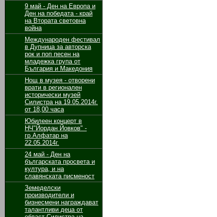
9 май - Ден на Европа и
Ден на победата - край
на Втората световна
война
Международен фестивал
в Дупница за авторска
рок и поп песен на
младежка група от
България и Македония
Нощ в музея - отворени
врати в регионален
исторически музей
Силистра на 19.05.2014г.
от 18,00 часа
Юбилеен концерт в
НЧ"Йордан Йовков" -
гр.Алфатар на
22.05.2014г.
24 май - Ден на
българската просвета и
култура, и на
славянската писменост
Земеделски
производители и
бизнесмени награждават
талантливи деца от
област Силистра на