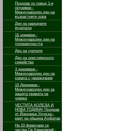
Поздрав по повод 1-и
октомври -
Международен ден на
възрастните хора
Ден на народните
будители
16 ноември -
Международен ден на
толерантността
Ден на учителя
Ден на християнското
семейство
3 декември -
Международен ден на
хората с увреждания
10 Декември -
Международен ден за
защита правата на
човека
ЧЕСТИТА КОЛЕДА И
НОВА ГОДИНА! Поздрав
от Йорданка Узунска -
кмет на община Алфатар
На 10 февруари се
чества Св.Харалмпий -