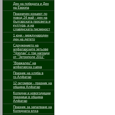
Ден на победата и Ден
на Европа
Празничен концерт по
повод 24 май - ден на
българската просвета и
култура, и на
славянската писменост
1 юни - международен
ден на детето
Сдружението на
алфатарските зетьове
"Чорлан" с три награди
от "Зетрополе 2011"
"Вражалец" на
алфатарска сцена
Празник на хляба в
гр.Алфатар
12 октомври - празник на
община Алфатар
Коледни и новогодишни
празници в община
Алфатар
Празник за запалване на
Коледната елха