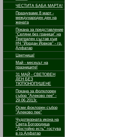
ЧЕСТИТА БАБА МАРТА!
Празнуваме 8 март -
международен ден на
жената
Покана за представление
"Селяни без граници" на
Театрален състав към
НЧ "Йордан Йовков" - гр.
Алфатар
Цветница!
Май - месецът на
празниците!
31 МАЙ - СВЕТОВЕН
ДЕН БЕЗ
ТЮТЮНОПУШЕНЕ
Покана за фолклорен
събор "Алеково пее" -
29.06.2013г.
Осми фоклорен събор
"Алеково пее"
Чудотворната икона на
Света Богородица
"Достойно есть" гостува
в гр.Алфатар