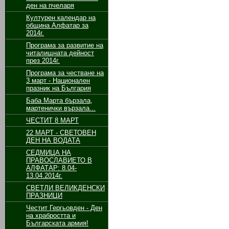
ден на пчеларя
Културен календар на
община Алфатар за
2014г.
Програма за развитие на
читалищната дейност
през 2014г.
Програма за честване на
3 март - Национален
празник на България
Баба Марта бързала,
мартенички вързала...
ЧЕСТИТ 8 МАРТ
22 МАРТ - СВЕТОВЕН
ДЕН НА ВОДАТА
СЕДМИЦА НА
ПРАВОСЛАВИЕТО В
АЛФАТАР: 8.04-
13.04.2014г.
СВЕТЛИ ВЕЛИКДЕНСКИ
ПРАЗНИЦИ
Честит Гергьовден - Ден
на храбростта и
Българската армия!