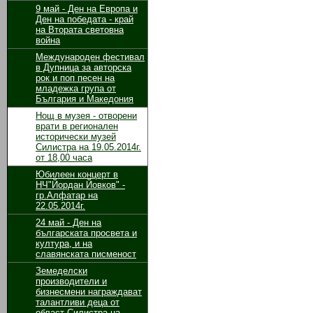
9 май - Ден на Европа и
Ден на победата - край
на Втората световна
война
Международен фестивал
в Дупница за авторска
рок и поп песен на
младежка група от
България и Македония
Нощ в музея - отворени
врати в регионален
исторически музей
Силистра на 19.05.2014г.
от 18,00 часа
Юбилеен концерт в
НЧ"Йордан Йовков" -
гр.Алфатар на
22.05.2014г.
24 май - Ден на
българската просвета и
култура, и на
славянската писменост
Земеделски
производители и
бизнесмени награждават
талантливи деца от
област Силистра на