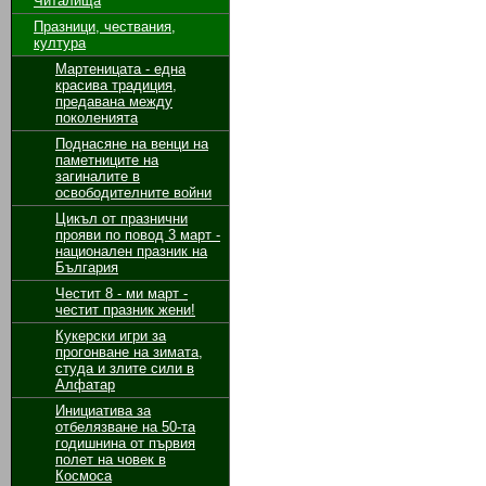
Читалища
Празници, чествания,
култура
Мартеницата - една
красива традиция,
предавана между
поколенията
Поднасяне на венци на
паметниците на
загиналите в
освободителните войни
Цикъл от празнични
прояви по повод 3 март -
национален празник на
България
Честит 8 - ми март -
честит празник жени!
Кукерски игри за
прогонване на зимата,
студа и злите сили в
Алфатар
Инициатива за
отбелязване на 50-та
годишнина от първия
полет на човек в
Космоса