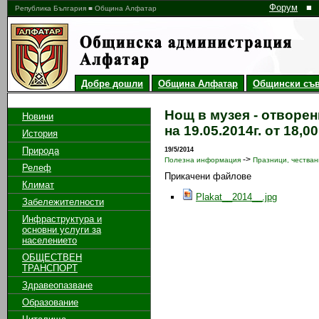
Форум
■
Република България ■ Община Алфатар
Добре дошли
Община Алфатар
Общински съв
Нощ в музея - отворе
Новини
на 19.05.2014г. от 18,0
История
Природа
19/5/2014
->
Полезна информация
Празници, честван
Релеф
Прикачени файлове
Климат
Plakat__2014__.jpg
Забележителности
Инфраструктура и
основни услуги за
населението
ОБЩЕСТВЕН
ТРАНСПОРТ
Здравеопазване
Образование