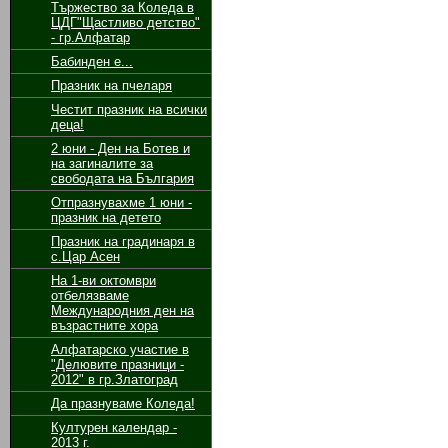
Тържество за Коледа в
ЦДГ"Щастливо детство"
- гр.Алфатар
Бабинден е...
Празник на пчеларя
Честит празник на всички
деца!
2 юни - Ден на Ботев и
на загиналите за
свободата на България
Отпразнувахме 1 юни -
празник на детето
Празник на градинаря в
с.Цар Асен
На 1-ви октомври
отбелязваме
Международния ден на
възрастните хора
Алфатарско участие в
"Делювите празници -
2012" в гр.Златоград
Да празнуваме Коледа!
Културен календар -
2013 г.