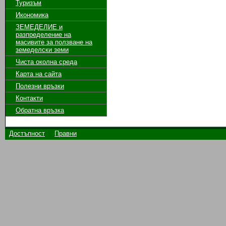
Туризъм
Икономика
ЗЕМЕДЕЛИЕ и
разпределение на
масивите за ползване на
земeделски земи
Чиста околна среда
Карта на сайта
Полезни връзки
Контакти
Обратна връзка
Достъпност
Правни