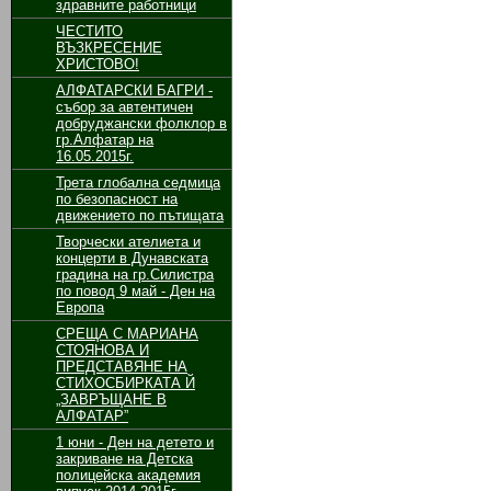
здравните работници
ЧЕСТИТО
ВЪЗКРЕСЕНИЕ
ХРИСТОВО!
АЛФАТАРСКИ БАГРИ -
събор за автентичен
добруджански фолклор в
гр.Алфатар на
16.05.2015г.
Трета глобална седмица
по безопасност на
движението по пътищата
Творчески ателиета и
концерти в Дунавската
градина на гр.Силистра
по повод 9 май - Ден на
Европа
СРЕЩА С МАРИАНА
СТОЯНОВА И
ПРЕДСТАВЯНЕ НА
СТИХОСБИРКАТА Й
„ЗАВРЪЩАНЕ В
АЛФАТАР”
1 юни - Ден на детето и
закриване на Детска
полицейска академия