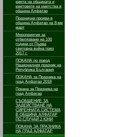
кмета на общината и
кметовете на кметства в
община Алфатар
Празнични прояви в
община Алфатар на 8-ми
март
Мероприятия за
отбелязване на 100
години от Първа
световна война през
2017 г.
ПОКАНА по повод
Националния празник на
Република България
ПОКАНА за Празника на
град Алфатар 2018
Покана за Празника на
град Алфатар
СЪОБЩЕНИЕ ЗА
ЗАДЕЙСТВАНЕ НА
СИРЕННАТА СИСТЕМА
В ОБЩИНА АЛФАТАР
ПО СЛУЧАЙ 2 ЮНИ
ПОКАНА ЗА ПРАЗНИКА
НА ГРАД АЛФАТАР