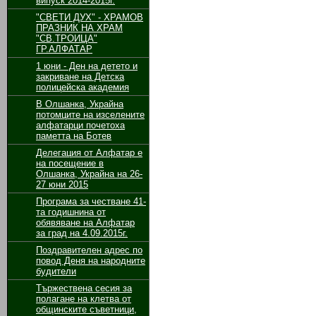
випуск 2014-2015г.
"СВЕТИ ДУХ" - ХРАМОВ
ПРАЗНИК НА ХРАМ
"СВ.ТРОИЦА"
ГР.АЛФАТАР
1 юни - Ден на детето и
закриване на Детска
полицейска академия
В Олшанка, Украйна
потомците на изселените
алфатарци почетоха
паметта на Ботев
Делегация от Алфатар е
на посещение в
Олшанка, Украйна на 26-
27 юни 2015
Програма за честване 41-
та годишнина от
обявяване на Алфатар
за град на 4.09.2015г.
Поздравителен адрес по
повод Деня на народните
будители
Тържествена сесия за
полагане на клетва от
общинските съветници,