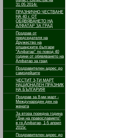
31.05.2014г.
ПРАЗНИЧНО ЧЕСТВАНЕ
НА 40 г. ОТ
ОБЯВЯВАНЕТО НА
АЛФАТАР ЗА ГРАД
Поздрав от
председателя на
Дружество на
олшанските българи
"Алфатар" по повод 40
години от обявяването на
Алфатар за град
Поздравителен адрес до
самодейците
ЧЕСТИТ 3-ТИ МАРТ
НАЦИОНАЛЕН ПРАЗНИК
НА БЪЛГАРИЯ!
Поздрав за 8-ми март -
Международен ден на
жената
За втора поредна година
"Дни на православието"
в гр.Алфатар, 1-5 април
2015г.
Поздравителен адрес до