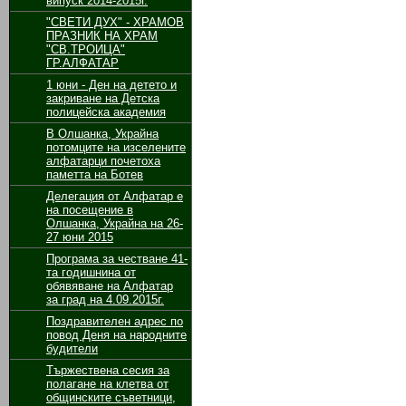
випуск 2014-2015г.
"СВЕТИ ДУХ" - ХРАМОВ
ПРАЗНИК НА ХРАМ
"СВ.ТРОИЦА"
ГР.АЛФАТАР
1 юни - Ден на детето и
закриване на Детска
полицейска академия
В Олшанка, Украйна
потомците на изселените
алфатарци почетоха
паметта на Ботев
Делегация от Алфатар е
на посещение в
Олшанка, Украйна на 26-
27 юни 2015
Програма за честване 41-
та годишнина от
обявяване на Алфатар
за град на 4.09.2015г.
Поздравителен адрес по
повод Деня на народните
будители
Тържествена сесия за
полагане на клетва от
общинските съветници,