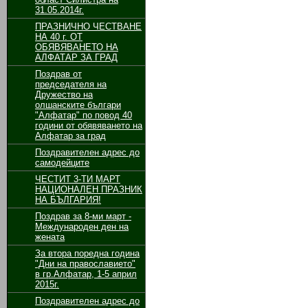
31.05.2014г.
ПРАЗНИЧНО ЧЕСТВАНЕ
НА 40 г. ОТ
ОБЯВЯВАНЕТО НА
АЛФАТАР ЗА ГРАД
Поздрав от
председателя на
Дружество на
олшанските българи
"Алфатар" по повод 40
години от обявяването на
Алфатар за град
Поздравителен адрес до
самодейците
ЧЕСТИТ 3-ТИ МАРТ
НАЦИОНАЛЕН ПРАЗНИК
НА БЪЛГАРИЯ!
Поздрав за 8-ми март -
Международен ден на
жената
За втора поредна година
"Дни на православието"
в гр.Алфатар, 1-5 април
2015г.
Поздравителен адрес до