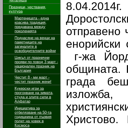
Читалища
8.04.2014г
Празници, чествания,
култура
Доростолс
Мартеницата - една
красива традиция,
предавана между
отправено 
поколенията
Поднасяне на венци на
енорийски 
паметниците на
загиналите в
освободителните войни
г-жа Йорд
Цикъл от празнични
прояви по повод 3 март -
общината.
национален празник на
България
Честит 8 - ми март -
града беш
честит празник жени!
Кукерски игри за
изложба,
прогонване на зимата,
студа и злите сили в
Алфатар
християнс
Инициатива за
отбелязване на 50-та
Христово.
годишнина от първия
полет на човек в
Космоса