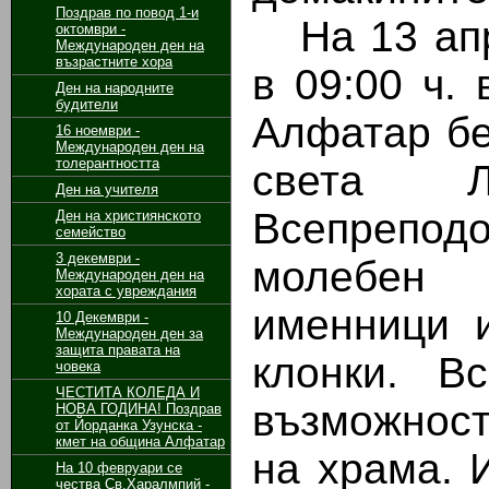
Поздрав по повод 1-и
На 13 апр
октомври -
Международен ден на
възрастните хора
в 09:00 ч. 
Ден на народните
будители
Алфатар б
16 ноември -
Международен ден на
толерантността
света Л
Ден на учителя
Всепрепод
Ден на християнското
семейство
3 декември -
молебен 
Международен ден на
хората с увреждания
именници 
10 Декември -
Международен ден за
защита правата на
клонки. В
човека
ЧЕСТИТА КОЛЕДА И
възможност
НОВА ГОДИНА! Поздрав
от Йорданка Узунска -
кмет на община Алфатар
на храма. 
На 10 февруари се
чества Св.Харалмпий -