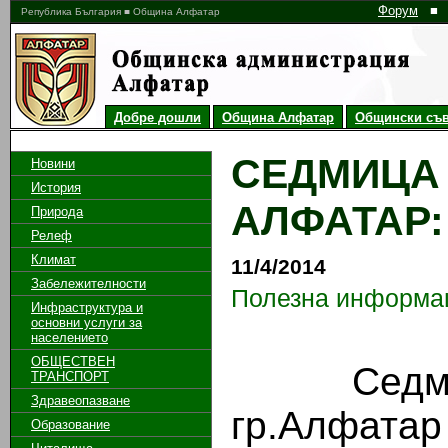
Форум
■
Република България ■ Община Алфатар
Добре дошли
Община Алфатар
Общински съв
СЕДМИЦА 
Новини
История
АЛФАТАР: 8
Природа
Релеф
Климат
11/4/2014
Забележителности
Полезна информа
Инфраструктура и
основни услуги за
населението
ОБЩЕСТВЕН
Седмица
ТРАНСПОРТ
Здравеопазване
гр.Алфа
Образование