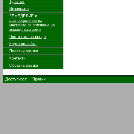
Туризъм
Икономика
ЗЕМЕДЕЛИЕ и
разпределение на
масивите за ползване на
земeделски земи
Чиста околна среда
Карта на сайта
Полезни връзки
Контакти
Обратна връзка
Достъпност
Правни