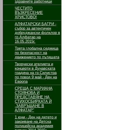
здравните работници
ЧЕСТИТО
ВЪЗКРЕСЕНИЕ
ХРИСТОВО!
АЛФАТАРСКИ БАГРИ -
събор за автентичен
добруджански фолклор в
гр.Алфатар на
16.05.2015г.
Трета глобална седмица
по безопасност на
движението по пътищата
Творчески ателиета и
концерти в Дунавската
градина на гр.Силистра
по повод 9 май - Ден на
Европа
СРЕЩА С МАРИАНА
СТОЯНОВА И
ПРЕДСТАВЯНЕ НА
СТИХОСБИРКАТА Й
„ЗАВРЪЩАНЕ В
АЛФАТАР”
1 юни - Ден на детето и
закриване на Детска
полицейска академия