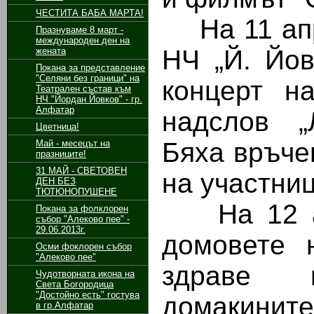
ЧЕСТИТА БАБА МАРТА!
На 11 апр
Празнуваме 8 март -
международен ден на
НЧ „Й. Йов
жената
Покана за представление
"Селяни без граници" на
концерт н
Театрален състав към
НЧ "Йордан Йовков" - гр.
Алфатар
надслов „
Цветница!
Бяха връче
Май - месецът на
празниците!
31 МАЙ - СВЕТОВЕН
на участниц
ДЕН БЕЗ
ТЮТЮНОПУШЕНЕ
На 12 апр
Покана за фолклорен
събор "Алеково пее" -
29.06.2013г.
домовете 
Осми фоклорен събор
"Алеково пее"
здраве 
Чудотворната икона на
Света Богородица
"Достойно есть" гостува
домакините
в гр.Алфатар