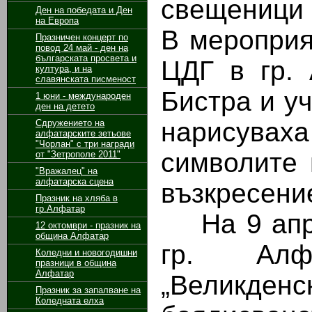
свещеници 
Ден на победата и Ден
на Европа
В мероприя
Празничен концерт по
повод 24 май - ден на
българската просвета и
ЦДГ в гр. 
култура, и на
славянската писменост
Бистра и уч
1 юни - международен
ден на детето
нарисуваха
Сдружението на
алфатарските зетьове
"Чорлан" с три награди
символите 
от "Зетрополе 2011"
"Вражалец" на
алфатарска сцена
възкресени
Празник на хляба в
гр.Алфатар
На 9 апри
12 октомври - празник на
община Алфатар
гр. Алф
Коледни и новогодишни
празници в община
Алфатар
„Великде
Празник за запалване на
Коледната елха