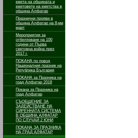
кмета на общината и
кметовете на кметства в
община Алфатар
Празнични прояви в
община Алфатар на 8-ми
март
Мероприятия за
отбелязване на 100
години от Първа
световна война през
2017 г.
ПОКАНА по повод
Националния празник на
Република България
ПОКАНА за Празника на
град Алфатар 2018
Покана за Празника на
град Алфатар
СЪОБЩЕНИЕ ЗА
ЗАДЕЙСТВАНЕ НА
СИРЕННАТА СИСТЕМА
В ОБЩИНА АЛФАТАР
ПО СЛУЧАЙ 2 ЮНИ
ПОКАНА ЗА ПРАЗНИКА
НА ГРАД АЛФАТАР