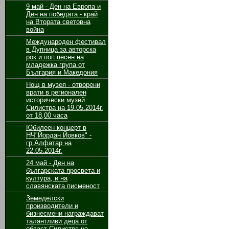
9 май - Ден на Европа и
Ден на победата - край
на Втората световна
война
Международен фестивал
в Дупница за авторска
рок и поп песен на
младежка група от
България и Македония
Нощ в музея - отворени
врати в регионален
исторически музей
Силистра на 19.05.2014г.
от 18,00 часа
Юбилеен концерт в
НЧ"Йордан Йовков" -
гр.Алфатар на
22.05.2014г.
24 май - Ден на
българската просвета и
култура, и на
славянската писменост
Земеделски
производители и
бизнесмени награждават
талантливи деца от
област Силистра на