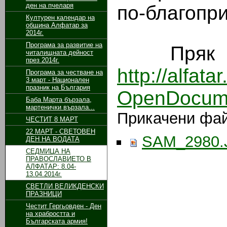
ден на пчеларя
по-благопр
Културен календар на
община Алфатар за
2014г.
Програма за развитие на
Пряк път
читалищната дейност
през 2014г.
http://alfa
Програма за честване на
3 март - Национален
празник на България
OpenDocum
Баба Марта бързала,
мартенички вързала...
Прикачени фа
ЧЕСТИТ 8 МАРТ
22 МАРТ - СВЕТОВЕН
SAM_2980.
ДЕН НА ВОДАТА
СЕДМИЦА НА
ПРАВОСЛАВИЕТО В
АЛФАТАР: 8.04-
13.04.2014г.
СВЕТЛИ ВЕЛИКДЕНСКИ
ПРАЗНИЦИ
Честит Гергьовден - Ден
на храбростта и
Българската армия!