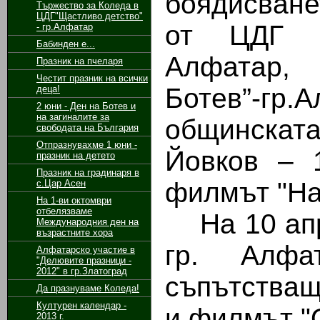
боядисване
Тържество за Коледа в
ЦДГ"Щастливо детство"
от ЦДГ „
- гр.Алфатар
Бабинден е...
Алфатар,
Празник на пчеларя
Честит празник на всички
Ботев”-гр
деца!
2 юни - Ден на Ботев и
на загиналите за
общинската
свободата на България
Отпразнувахме 1 юни -
Йовков – 
празник на детето
Празник на градинаря в
филмът "На
с.Цар Асен
На 1-ви октомври
отбелязваме
На 10 апри
Международния ден на
възрастните хора
гр. Алфа
Алфатарско участие в
"Делювите празници -
2012" в гр.Златоград
съпътстващ
Да празнуваме Коледа!
Културен календар -
и филмът "
2013 г.