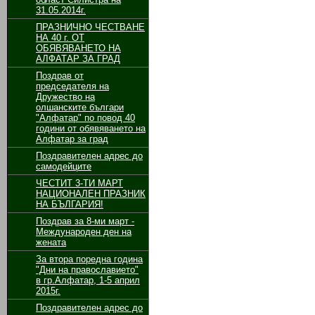
31.05.2014г.
ПРАЗНИЧНО ЧЕСТВАНЕ
НА 40 г. ОТ
ОБЯВЯВАНЕТО НА
АЛФАТАР ЗА ГРАД
Поздрав от
председателя на
Дружество на
олшанските българи
"Алфатар" по повод 40
години от обявяването на
Алфатар за град
Поздравителен адрес до
самодейците
ЧЕСТИТ 3-ТИ МАРТ
НАЦИОНАЛЕН ПРАЗНИК
НА БЪЛГАРИЯ!
Поздрав за 8-ми март -
Международен ден на
жената
За втора поредна година
"Дни на православието"
в гр.Алфатар, 1-5 април
2015г.
Поздравителен адрес до