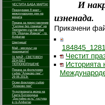
И накрая 
ЧЕСТИТА БАБА МАРТА!
Празнуваме 8 март -
изненада.
международен ден на
жената
Покана за представление
Прикачени фа
"Селяни без граници" на
Театрален състав към
НЧ "Йордан Йовков" - гр.
Алфатар
Цветница!
184845_1281
Май - месецът на
празниците!
Честит праз
31 МАЙ - СВЕТОВЕН
ДЕН БЕЗ
Историята 
ТЮТЮНОПУШЕНЕ
Покана за фолклорен
Международен
събор "Алеково пее" -
29.06.2013г.
Осми фоклорен събор
"Алеково пее"
Чудотворната икона на
Света Богородица
"Достойно есть" гостува
в гр.Алфатар