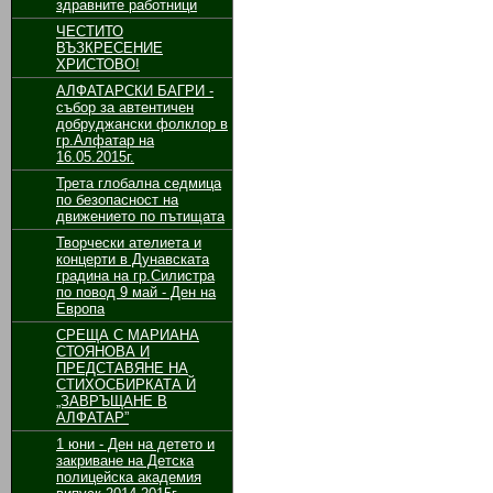
здравните работници
ЧЕСТИТО
ВЪЗКРЕСЕНИЕ
ХРИСТОВО!
АЛФАТАРСКИ БАГРИ -
събор за автентичен
добруджански фолклор в
гр.Алфатар на
16.05.2015г.
Трета глобална седмица
по безопасност на
движението по пътищата
Творчески ателиета и
концерти в Дунавската
градина на гр.Силистра
по повод 9 май - Ден на
Европа
СРЕЩА С МАРИАНА
СТОЯНОВА И
ПРЕДСТАВЯНЕ НА
СТИХОСБИРКАТА Й
„ЗАВРЪЩАНЕ В
АЛФАТАР”
1 юни - Ден на детето и
закриване на Детска
полицейска академия