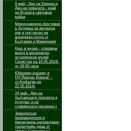
9 май - Ден на Европа и
Ден на победата - край
на Втората световна
война
Международен фестивал
в Дупница за авторска
рок и поп песен на
младежка група от
България и Македония
Нощ в музея - отворени
врати в регионален
исторически музей
Силистра на 19.05.2014г.
от 18,00 часа
Юбилеен концерт в
НЧ"Йордан Йовков" -
гр.Алфатар на
22.05.2014г.
24 май - Ден на
българската просвета и
култура, и на
славянската писменост
Земеделски
производители и
бизнесмени награждават
талантливи деца от
област Силистра на