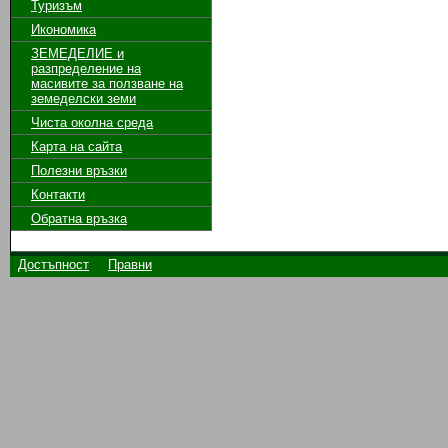
Туризъм
Икономика
ЗЕМЕДЕЛИЕ и
разпределение на
масивите за ползване на
земeделски земи
Чиста околна среда
Карта на сайта
Полезни връзки
Контакти
Обратна връзка
Достъпност
Правни