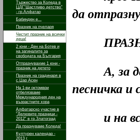
Тържество за Коледа в
ЦДГ"Щастливо детство"
да отпразн
- гр.Алфатар
Бабинден е...
Празник на пчеларя
Честит празник на всички
ПРАЗНИК
деца!
2 юни - Ден на Ботев и
на загиналите за
свободата на България
Отпразнувахме 1 юни -
А, за да б
празник на детето
Празник на градинаря в
с.Цар Асен
песничка и 
На 1-ви октомври
отбелязваме
Международния ден на
възрастните хора
Алфатарско участие в
и на всич
"Делювите празници -
2012" в гр.Златоград
Да празнуваме Коледа!
Културен календар -
2013 г.