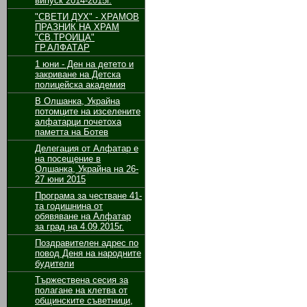
випуск 2014-2015г.
"СВЕТИ ДУХ" - ХРАМОВ
ПРАЗНИК НА ХРАМ
"СВ.ТРОИЦА"
ГР.АЛФАТАР
1 юни - Ден на детето и
закриване на Детска
полицейска академия
В Олшанка, Украйна
потомците на изселените
алфатарци почетоха
паметта на Ботев
Делегация от Алфатар е
на посещение в
Олшанка, Украйна на 26-
27 юни 2015
Програма за честване 41-
та годишнина от
обявяване на Алфатар
за град на 4.09.2015г.
Поздравителен адрес по
повод Деня на народните
будители
Тържествена сесия за
полагане на клетва от
общинските съветници,