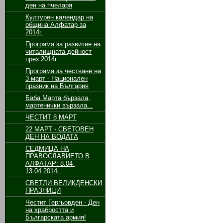
ден на пчеларя
Културен календар на
община Алфатар за
2014г.
Програма за развитие на
читалищната дейност
през 2014г.
Програма за честване на
3 март - Национален
празник на България
Баба Марта бързала,
мартенички вързала...
ЧЕСТИТ 8 МАРТ
22 МАРТ - СВЕТОВЕН
ДЕН НА ВОДАТА
СЕДМИЦА НА
ПРАВОСЛАВИЕТО В
АЛФАТАР: 8.04-
13.04.2014г.
СВЕТЛИ ВЕЛИКДЕНСКИ
ПРАЗНИЦИ
Честит Гергьовден - Ден
на храбростта и
Българската армия!