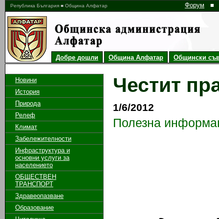
Форум
■
Република България ■ Община Алфатар
Добре дошли
Община Алфатар
Общински съв
Честит пра
Новини
История
Природа
1/6/2012
Релеф
Полезна информа
Климат
Забележителности
Инфраструктура и
основни услуги за
населението
ОБЩЕСТВЕН
ТРАНСПОРТ
Дн
Здравеопазване
Образование