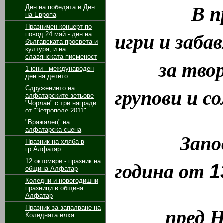
В програ
Ден на победата и Ден
на Европа
Празничен концерт по
игри и заба
повод 24 май - ден на
българската просвета и
култура, и на
славянската писменост
за творчес
1 юни - международен
ден на детето
групови и с
Сдружението на
алфатарските зетьове
"Чорлан" с три награди
от "Зетрополе 2011"
"Вражалец" на
алфатарска сцена
Заповяд
Празник на хляба в
гр.Алфатар
година от
12 октомври - празник на
1
община Алфатар
Коледни и новогодишни
празници в община
Алфатар
пред НЧ „
Празник за запалване на
Коледната елха