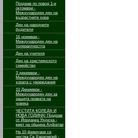
Поздрав по повод 1-и
октомври -
Международен ден на
възрастните хора
Ден на народните
будители
16 ноември -
Международен ден на
толерантността
Ден на учителя
Ден на християнското
семейство
3 декември -
Международен ден на
хората с увреждания
10 Декември -
Международен ден за
защита правата на
човека
ЧЕСТИТА КОЛЕДА И
НОВА ГОДИНА! Поздрав
от Йорданка Узунска -
кмет на община Алфатар
На 10 февруари се
чества Св.Харалмпий -