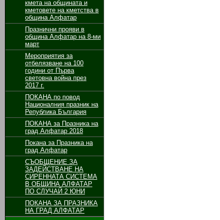
кмета на общината и
кметовете на кметства в
община Алфатар
Празнични прояви в
община Алфатар на 8-ми
март
Мероприятия за
отбелязване на 100
години от Първа
световна война през
2017 г.
ПОКАНА по повод
Националния празник на
Република България
ПОКАНА за Празника на
град Алфатар 2018
Покана за Празника на
град Алфатар
СЪОБЩЕНИЕ ЗА
ЗАДЕЙСТВАНЕ НА
СИРЕННАТА СИСТЕМА
В ОБЩИНА АЛФАТАР
ПО СЛУЧАЙ 2 ЮНИ
ПОКАНА ЗА ПРАЗНИКА
НА ГРАД АЛФАТАР