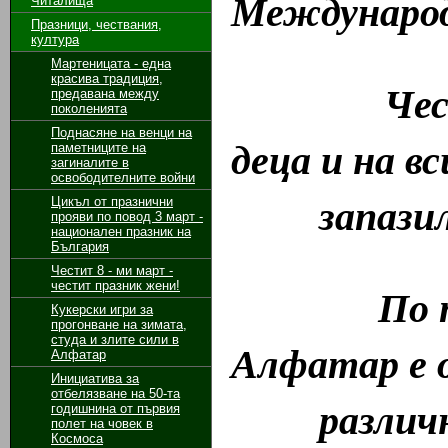
Международ
Читалища
Празници, чествания,
култура
Мартеницата - една
красива традиция,
Честит п
предавана между
поколенията
Поднасяне на венци на
деца и на в
паметниците на
загиналите в
освободителните войни
запазили 
Цикъл от празнични
прояви по повод 3 март -
национален празник на
България
Честит 8 - ми март -
честит празник жени!
По повод
Кукерски игри за
прогонване на зимата,
студа и злите сили в
Алфатар е 
Алфатар
Инициатива за
отбелязване на 50-та
различни
годишнина от първия
полет на човек в
Космоса