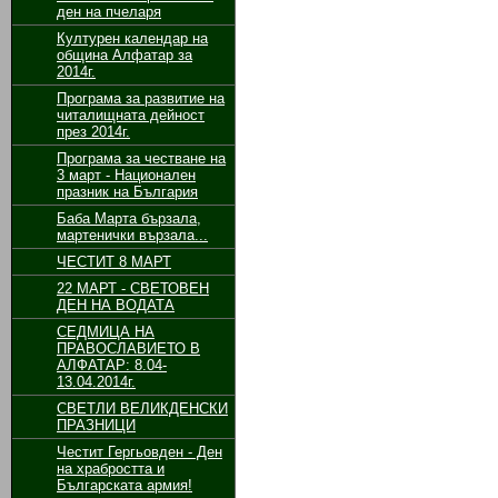
ден на пчеларя
Културен календар на
община Алфатар за
2014г.
Програма за развитие на
читалищната дейност
през 2014г.
Програма за честване на
3 март - Национален
празник на България
Баба Марта бързала,
мартенички вързала...
ЧЕСТИТ 8 МАРТ
22 МАРТ - СВЕТОВЕН
ДЕН НА ВОДАТА
СЕДМИЦА НА
ПРАВОСЛАВИЕТО В
АЛФАТАР: 8.04-
13.04.2014г.
СВЕТЛИ ВЕЛИКДЕНСКИ
ПРАЗНИЦИ
Честит Гергьовден - Ден
на храбростта и
Българската армия!