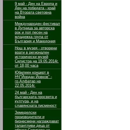
9 май - Ден на Европа и
Ден на победата - край
на Втората световна
война
Международен фестивал
в Дупница за авторска
рок и поп песен на
младежка група от
България и Македония
Нощ в музея - отворени
врати в регионален
исторически музей
Силистра на 19.05.2014г.
от 18,00 часа
Юбилеен концерт в
НЧ"Йордан Йовков" -
гр.Алфатар на
22.05.2014г.
24 май - Ден на
българската просвета и
култура, и на
славянската писменост
Земеделски
производители и
бизнесмени награждават
талантливи деца от
област Силистра на