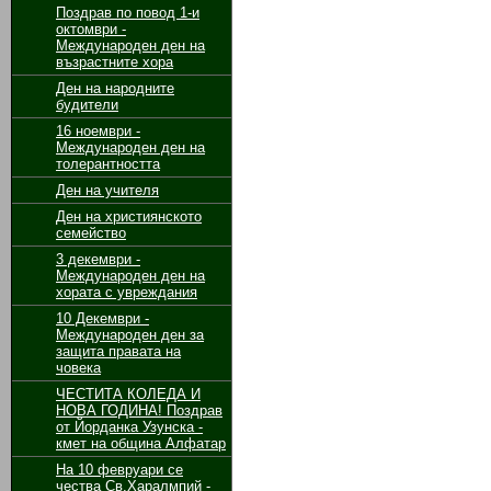
Поздрав по повод 1-и
октомври -
Международен ден на
възрастните хора
Ден на народните
будители
16 ноември -
Международен ден на
толерантността
Ден на учителя
Ден на християнското
семейство
3 декември -
Международен ден на
хората с увреждания
10 Декември -
Международен ден за
защита правата на
човека
ЧЕСТИТА КОЛЕДА И
НОВА ГОДИНА! Поздрав
от Йорданка Узунска -
кмет на община Алфатар
На 10 февруари се
чества Св.Харалмпий -