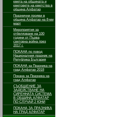
кмета на общината и
кметовете на кметства в
община Алфатар
Празнични прояви в
община Алфатар на 8-ми
март
Мероприятия за
отбелязване на 100
години от Първа
световна война през
2017 г.
ПОКАНА по повод
Националния празник на
Република България
ПОКАНА за Празника на
град Алфатар 2018
Покана за Празника на
град Алфатар
СЪОБЩЕНИЕ ЗА
ЗАДЕЙСТВАНЕ НА
СИРЕННАТА СИСТЕМА
В ОБЩИНА АЛФАТАР
ПО СЛУЧАЙ 2 ЮНИ
ПОКАНА ЗА ПРАЗНИКА
НА ГРАД АЛФАТАР