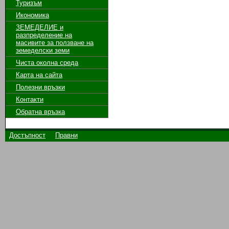
Туризъм
Икономика
ЗЕМЕДЕЛИЕ и
разпределение на
масивите за ползване на
земeделски земи
Чиста околна среда
Карта на сайта
Полезни връзки
Контакти
Обратна връзка
Достъпност
Правни