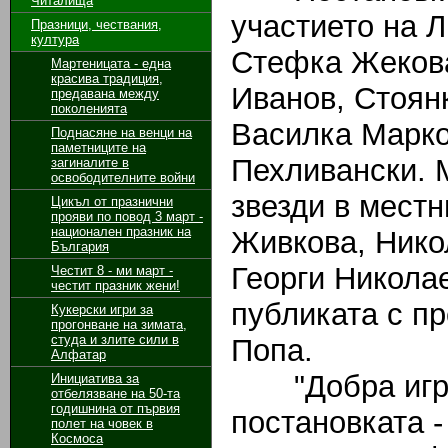
Читалища
участието на 
Празници, чествания,
култура
Стефка Жекова
Мартеницата - една
красива традиция,
Иванов, Стоян
предавана между
поколенията
Василка Марко
Поднасяне на венци на
паметниците на
Пехливански. 
загиналите в
освободителните войни
звезди в местн
Цикъл от празнични
прояви по повод 3 март -
национален празник на
Живкова, Нико
България
Георги Никола
Честит 8 - ми март -
честит празник жени!
публиката с п
Кукерски игри за
прогонване на зимата,
студа и злите сили в
Попа.
Алфатар
"Добра игра 
Инициатива за
отбелязване на 50-та
годишнина от първия
постановката -
полет на човек в
Космоса