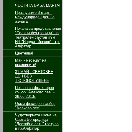
ЧЕСТИТА БАБА МАРТА!
Празнуваме 8 март -
международен ден на
жената
Покана за представление
"Селяни без граници" на
Театрален състав към
НЧ "Йордан Йовков" - гр.
Алфатар
Цветница!
Май - месецът на
празниците!
31 МАЙ - СВЕТОВЕН
ДЕН БЕЗ
ТЮТЮНОПУШЕНЕ
Покана за фолклорен
събор "Алеково пее" -
29.06.2013г.
Осми фоклорен събор
"Алеково пее"
Чудотворната икона на
Света Богородица
"Достойно есть" гостува
в гр.Алфатар