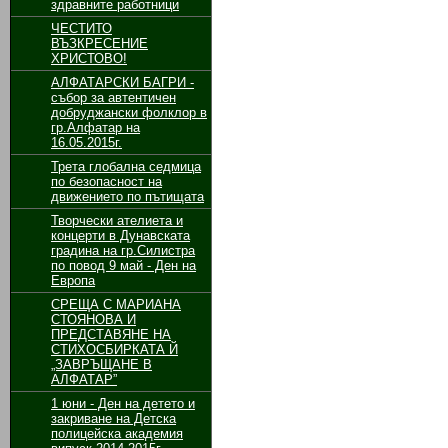
здравните работници
ЧЕСТИТО
ВЪЗКРЕСЕНИЕ
ХРИСТОВО!
АЛФАТАРСКИ БАГРИ -
събор за автентичен
добруджански фолклор в
гр.Алфатар на
16.05.2015г.
Трета глобална седмица
по безопасност на
движението по пътищата
Творчески ателиета и
концерти в Дунавската
градина на гр.Силистра
по повод 9 май - Ден на
Европа
СРЕЩА С МАРИАНА
СТОЯНОВА И
ПРЕДСТАВЯНЕ НА
СТИХОСБИРКАТА Й
„ЗАВРЪЩАНЕ В
АЛФАТАР”
1 юни - Ден на детето и
закриване на Детска
полицейска академия