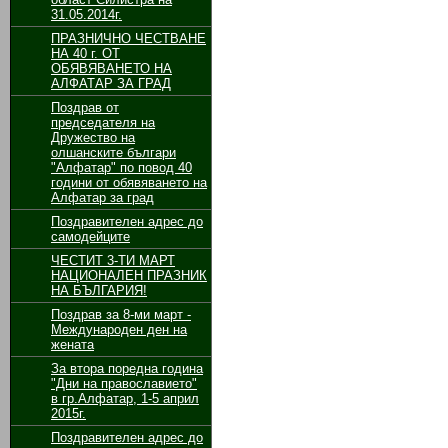
31.05.2014г.
ПРАЗНИЧНО ЧЕСТВАНЕ
НА 40 г. ОТ
ОБЯВЯВАНЕТО НА
АЛФАТАР ЗА ГРАД
Поздрав от
председателя на
Дружество на
олшанските българи
"Алфатар" по повод 40
години от обявяването на
Алфатар за град
Поздравителен адрес до
самодейците
ЧЕСТИТ 3-ТИ МАРТ
НАЦИОНАЛЕН ПРАЗНИК
НА БЪЛГАРИЯ!
Поздрав за 8-ми март -
Международен ден на
жената
За втора поредна година
"Дни на православието"
в гр.Алфатар, 1-5 април
2015г.
Поздравителен адрес до