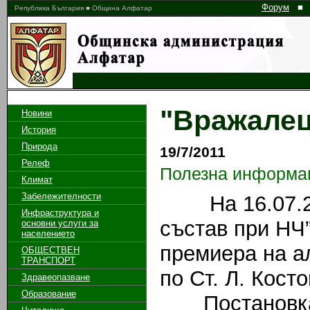
Форум
■
Република България ■ Община Алфатар
"Вражалец
Новини
История
Природа
19/7/2011
Релеф
Полезна информа
Климат
Забележителности
На 16.07.201
Инфраструктура и
състав при НЧ”
основни услуги за
населението
премиера на а
ОБЩЕСТВЕН
ТРАНСПОРТ
по Ст. Л. Косто
Здравеопазване
Образование
Постановката