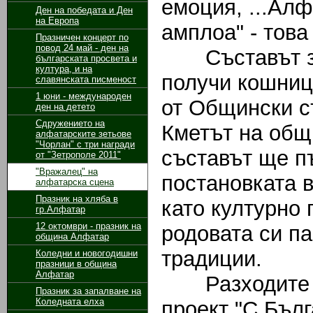
емоция, ...Алф
Ден на победата и Ден
на Европа
амплоа" - това
Празничен концерт по
повод 24 май - ден на
Съставът за 
българската просвета и
култура, и на
получи кошниц
славянската писменост
1 юни - международен
от Общински с
ден на детето
Сдружението на
Кметът на общ
алфатарските зетьове
"Чорлан" с три награди
съставът ще п
от "Зетрополе 2011"
"Вражалец" на
постановката 
алфатарска сцена
Празник на хляба в
като културно 
гр.Алфатар
12 октомври - празник на
родовата си па
община Алфатар
традиции.
Коледни и новогодишни
празници в община
Алфатар
Разходите за
Празник за запалване на
Коледната елха
проект "С Бълг