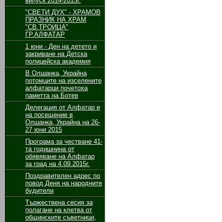
випуск 2014-2015г.
"СВЕТИ ДУХ" - ХРАМОВ
ПРАЗНИК НА ХРАМ
"СВ.ТРОИЦА"
ГР.АЛФАТАР
1 юни - Ден на детето и
закриване на Детска
полицейска академия
В Олшанка, Украйна
потомците на изселените
алфатарци почетоха
паметта на Ботев
Делегация от Алфатар е
на посещение в
Олшанка, Украйна на 26-
27 юни 2015
Програма за честване 41-
та годишнина от
обявяване на Алфатар
за град на 4.09.2015г.
Поздравителен адрес по
повод Деня на народните
будители
Тържествена сесия за
полагане на клетва от
общинските съветници,