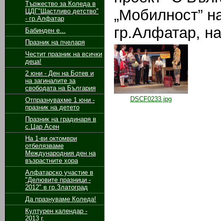
Тържество за Коледа в
„Мобилност” н
ЦДГ"Щастливо детство"
- гр.Алфатар
гр.Алфатар, на
Бабинден е...
Празник на пчеларя
Честит празник на всички
деца!
2 юни - Ден на Ботев и
на загиналите за
свободата на България
DSCF0233.jpg
Отпразнувахме 1 юни -
празник на детето
Празник на градинаря в
с.Цар Асен
На 1-ви октомври
отбелязваме
Международния ден на
възрастните хора
Алфатарско участие в
"Делювите празници -
2012" в гр.Златоград
Да празнуваме Коледа!
Културен календар -
2013 г.