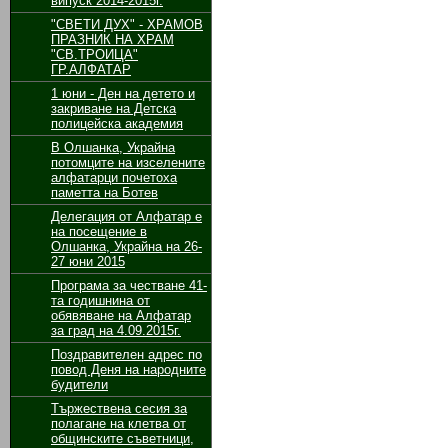
випуск 2014-2015г.
"СВЕТИ ДУХ" - ХРАМОВ
ПРАЗНИК НА ХРАМ
"СВ.ТРОИЦА"
ГР.АЛФАТАР
1 юни - Ден на детето и
закриване на Детска
полицейска академия
В Олшанка, Украйна
потомците на изселените
алфатарци почетоха
паметта на Ботев
Делегация от Алфатар е
на посещение в
Олшанка, Украйна на 26-
27 юни 2015
Програма за честване 41-
та годишнина от
обявяване на Алфатар
за град на 4.09.2015г.
Поздравителен адрес по
повод Деня на народните
будители
Тържествена сесия за
полагане на клетва от
общинските съветници,