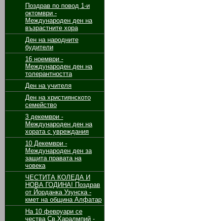
Поздрав по повод 1-и
октомври -
Международен ден на
възрастните хора
Ден на народните
будители
16 ноември -
Международен ден на
толерантността
Ден на учителя
Ден на християнското
семейство
3 декември -
Международен ден на
хората с увреждания
10 Декември -
Международен ден за
защита правата на
човека
ЧЕСТИТА КОЛЕДА И
НОВА ГОДИНА! Поздрав
от Йорданка Узунска -
кмет на община Алфатар
На 10 февруари се
чества Св.Харалмпий -