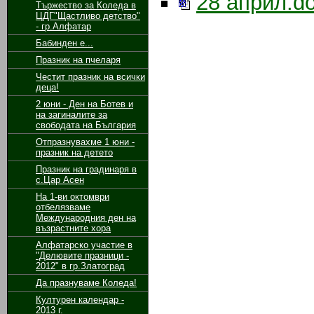
28 април.d
Тържество за Коледа в
ЦДГ"Щастливо детство"
- гр.Алфатар
Бабинден е...
Празник на пчеларя
Честит празник на всички
деца!
2 юни - Ден на Ботев и
на загиналите за
свободата на България
Отпразнувахме 1 юни -
празник на детето
Празник на градинаря в
с.Цар Асен
На 1-ви октомври
отбелязваме
Международния ден на
възрастните хора
Алфатарско участие в
"Делювите празници -
2012" в гр.Златоград
Да празнуваме Коледа!
Културен календар -
2013 г.