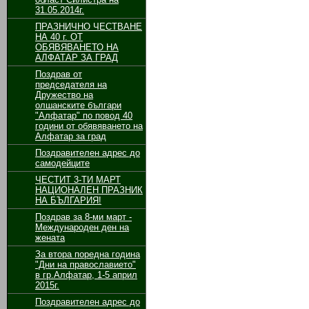
31.05.2014г.
ПРАЗНИЧНО ЧЕСТВАНЕ
НА 40 г. ОТ
ОБЯВЯВАНЕТО НА
АЛФАТАР ЗА ГРАД
Поздрав от
председателя на
Дружество на
олшанските българи
"Алфатар" по повод 40
години от обявяването на
Алфатар за град
Поздравителен адрес до
самодейците
ЧЕСТИТ 3-ТИ МАРТ
НАЦИОНАЛЕН ПРАЗНИК
НА БЪЛГАРИЯ!
Поздрав за 8-ми март -
Международен ден на
жената
За втора поредна година
"Дни на православието"
в гр.Алфатар, 1-5 април
2015г.
Поздравителен адрес до