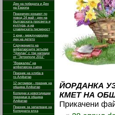
Ден на победата и Ден
на Европа
Празничен концерт по
повод 24 май - ден на
българската просвета и
култура, и на
славянската писменост
1 юни - международен
ден на детето
Сдружението на
алфатарските зетьове
"Чорлан" с три награди
от "Зетрополе 2011"
"Вражалец" на
алфатарска сцена
Празник на хляба в
гр.Алфатар
12 октомври - празник на
ЙОРДАНКА УЗ
община Алфатар
КМЕТ НА ОБ
Коледни и новогодишни
празници в община
Алфатар
Прикачени фа
Празник за запалване на
Коледната елха