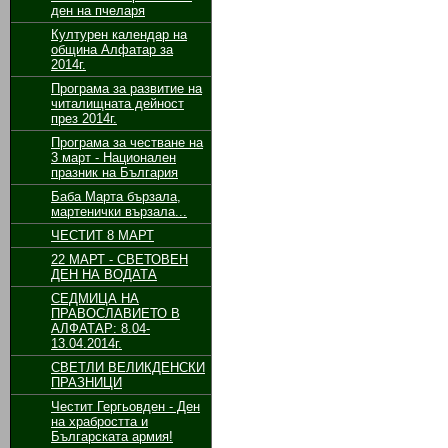
ден на пчеларя
Културен календар на
община Алфатар за
2014г.
Програма за развитие на
читалищната дейност
през 2014г.
Програма за честване на
3 март - Национален
празник на България
Баба Марта бързала,
мартенички вързала...
ЧЕСТИТ 8 МАРТ
22 МАРТ - СВЕТОВЕН
ДЕН НА ВОДАТА
СЕДМИЦА НА
ПРАВОСЛАВИЕТО В
АЛФАТАР: 8.04-
13.04.2014г.
СВЕТЛИ ВЕЛИКДЕНСКИ
ПРАЗНИЦИ
Честит Гергьовден - Ден
на храбростта и
Българската армия!