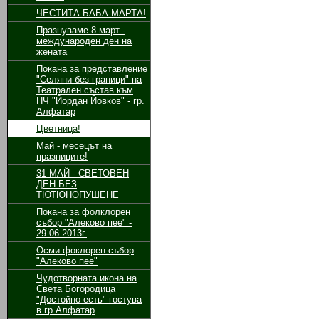
ЧЕСТИТА БАБА МАРТА!
Празнуваме 8 март -
международен ден на
жената
Покана за представление
"Селяни без граници" на
Театрален състав към
НЧ "Йордан Йовков" - гр.
Алфатар
Цветница!
Май - месецът на
празниците!
31 МАЙ - СВЕТОВЕН
ДЕН БЕЗ
ТЮТЮНОПУШЕНЕ
Покана за фолклорен
събор "Алеково пее" -
29.06.2013г.
Осми фоклорен събор
"Алеково пее"
Чудотворната икона на
Света Богородица
"Достойно есть" гостува
в гр.Алфатар