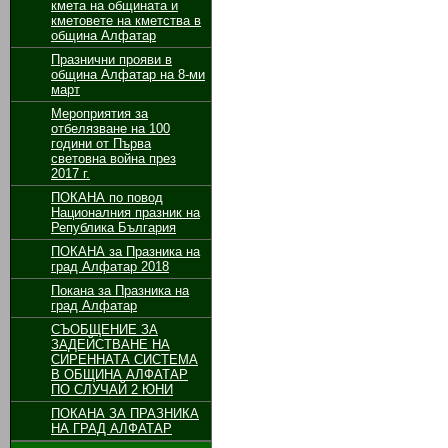
кмета на общината и
кметовете на кметства в
община Алфатар
Празнични прояви в
община Алфатар на 8-ми
март
Мероприятия за
отбелязване на 100
години от Първа
световна война през
2017 г.
ПОКАНА по повод
Националния празник на
Република България
ПОКАНА за Празника на
град Алфатар 2018
Покана за Празника на
град Алфатар
СЪОБЩЕНИЕ ЗА
ЗАДЕЙСТВАНЕ НА
СИРЕННАТА СИСТЕМА
В ОБЩИНА АЛФАТАР
ПО СЛУЧАЙ 2 ЮНИ
ПОКАНА ЗА ПРАЗНИКА
НА ГРАД АЛФАТАР