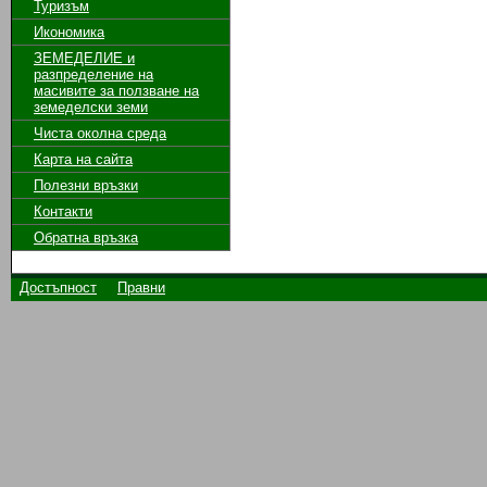
Туризъм
Икономика
ЗЕМЕДЕЛИЕ и
разпределение на
масивите за ползване на
земeделски земи
Чиста околна среда
Карта на сайта
Полезни връзки
Контакти
Обратна връзка
Достъпност
Правни