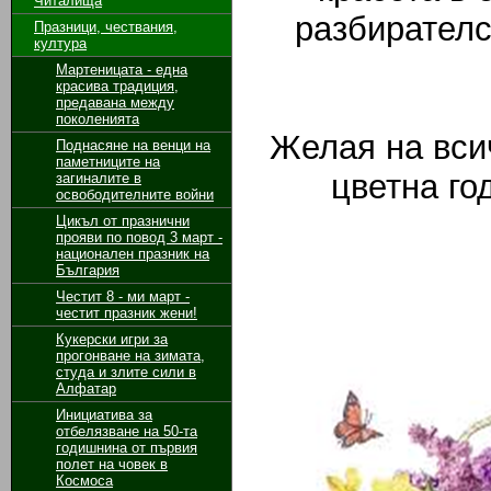
Читалища
разбирателс
Празници, чествания,
култура
Мартеницата - една
красива традиция,
предавана между
поколенията
Желая на всич
Поднасяне на венци на
паметниците на
цветна го
загиналите в
освободителните войни
Цикъл от празнични
прояви по повод 3 март -
национален празник на
България
Честит 8 - ми март -
честит празник жени!
Кукерски игри за
прогонване на зимата,
студа и злите сили в
Алфатар
Инициатива за
отбелязване на 50-та
годишнина от първия
полет на човек в
Космоса