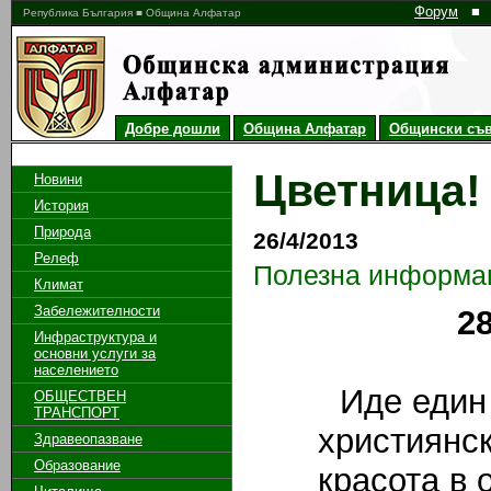
Форум
■
Република България ■ Община Алфатар
Добре дошли
Община Алфатар
Общински съв
Цветница!
Новини
История
Природа
26/4/2013
Релеф
Полезна информа
Климат
Забележителности
2
Инфраструктура и
основни услуги за
населението
Иде един 
ОБЩЕСТВЕН
ТРАНСПОРТ
християнск
Здравеопазване
Образование
красота в 