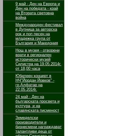
9 май - Ден на Европа и
Ден на победата - край
на Втората световна
война
Международен фестивал
в Дупница за авторска
рок и поп песен на
младежка група от
България и Македония
Нощ в музея - отворени
врати в регионален
исторически музей
Силистра на 19.05.2014г.
от 18,00 часа
Юбилеен концерт в
НЧ"Йордан Йовков" -
гр.Алфатар на
22.05.2014г.
24 май - Ден на
българската просвета и
култура, и на
славянската писменост
Земеделски
производители и
бизнесмени награждават
талантливи деца от
област Силистра на