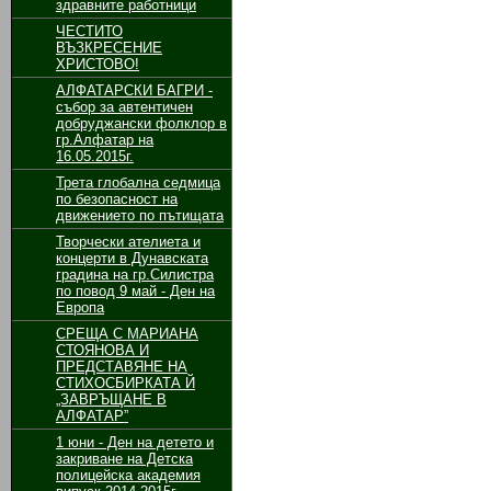
здравните работници
ЧЕСТИТО
ВЪЗКРЕСЕНИЕ
ХРИСТОВО!
АЛФАТАРСКИ БАГРИ -
събор за автентичен
добруджански фолклор в
гр.Алфатар на
16.05.2015г.
Трета глобална седмица
по безопасност на
движението по пътищата
Творчески ателиета и
концерти в Дунавската
градина на гр.Силистра
по повод 9 май - Ден на
Европа
СРЕЩА С МАРИАНА
СТОЯНОВА И
ПРЕДСТАВЯНЕ НА
СТИХОСБИРКАТА Й
„ЗАВРЪЩАНЕ В
АЛФАТАР”
1 юни - Ден на детето и
закриване на Детска
полицейска академия