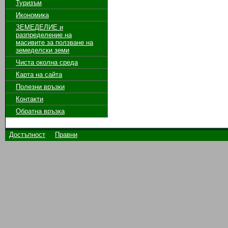
Туризъм
Икономика
ЗЕМЕДЕЛИЕ и
разпределение на
масивите за ползване на
земeделски земи
Чиста околна среда
Карта на сайта
Полезни връзки
Контакти
Обратна връзка
Достъпност
Правни