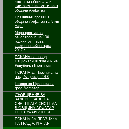
кмета на общината и
кметовете на кметства в
община Алфатар
Празнични прояви в
община Алфатар на 8-ми
март
Мероприятия за
отбелязване на 100
години от Първа
световна война през
2017 г.
ПОКАНА по повод
Националния празник на
Република България
ПОКАНА за Празника на
град Алфатар 2018
Покана за Празника на
град Алфатар
СЪОБЩЕНИЕ ЗА
ЗАДЕЙСТВАНЕ НА
СИРЕННАТА СИСТЕМА
В ОБЩИНА АЛФАТАР
ПО СЛУЧАЙ 2 ЮНИ
ПОКАНА ЗА ПРАЗНИКА
НА ГРАД АЛФАТАР