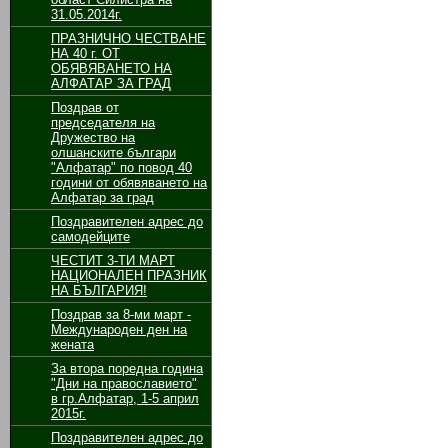
31.05.2014г.
ПРАЗНИЧНО ЧЕСТВАНЕ
НА 40 г. ОТ
ОБЯВЯВАНЕТО НА
АЛФАТАР ЗА ГРАД
Поздрав от
председателя на
Дружество на
олшанските българи
"Алфатар" по повод 40
години от обявяването на
Алфатар за град
Поздравителен адрес до
самодейците
ЧЕСТИТ 3-ТИ МАРТ
НАЦИОНАЛЕН ПРАЗНИК
НА БЪЛГАРИЯ!
Поздрав за 8-ми март -
Международен ден на
жената
За втора поредна година
"Дни на православието"
в гр.Алфатар, 1-5 април
2015г.
Поздравителен адрес до