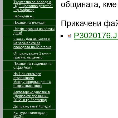
общината, кме
Тържество за Коледа в
ЦДГ"Щастливо детство"
- гр.Алфатар
Бабинден е...
Прикачени фа
Празник на пчеларя
Честит празник на всички
деца!
P3020176.
2 юни - Ден на Ботев и
на загиналите за
свободата на България
Отпразнувахме 1 юни -
празник на детето
Празник на градинаря в
с.Цар Асен
На 1-ви октомври
отбелязваме
Международния ден на
възрастните хора
Алфатарско участие в
"Делювите празници -
2012" в гр.Златоград
Да празнуваме Коледа!
Културен календар -
2013 г.