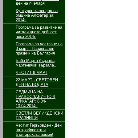
ден на пчеларя
Културен календар на
община Алфатар за
2014г.
Програма за развитие на
читалищната дейност
през 2014г.
Програма за честване на
3 март - Национален
празник на България
Баба Марта бързала,
мартенички вързала...
ЧЕСТИТ 8 МАРТ
22 МАРТ - СВЕТОВЕН
ДЕН НА ВОДАТА
СЕДМИЦА НА
ПРАВОСЛАВИЕТО В
АЛФАТАР: 8.04-
13.04.2014г.
СВЕТЛИ ВЕЛИКДЕНСКИ
ПРАЗНИЦИ
Честит Гергьовден - Ден
на храбростта и
Българската армия!