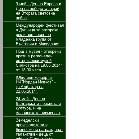
9 май - Ден на Европа и
Ден на победата - край
на Втората световна
война
Международен фестивал
в Дупница за авторска
рок и поп песен на
младежка група от
България и Македония
Нощ в музея - отворени
врати в регионален
исторически музей
Силистра на 19.05.2014г.
от 18,00 часа
Юбилеен концерт в
НЧ"Йордан Йовков" -
гр.Алфатар на
22.05.2014г.
24 май - Ден на
българската просвета и
култура, и на
славянската писменост
Земеделски
производители и
бизнесмени награждават
талантливи деца от
област Силистра на