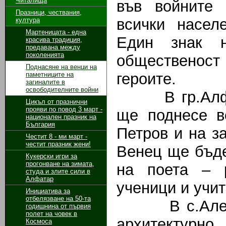
Читалища
във войните 
Празници, чествания,
всички насел
култура
Мартеницата - една
Един знак н
красива традиция,
предавана между
поколенията
общественост
Поднасяне на венци на
героите.
паметниците на
загиналите в
освободителните войни
В гр.Алфата
Цикъл от празнични
прояви по повод 3 март -
ще поднесе в
национален празник на
България
Петров и на з
Честит 8 - ми март -
честит празник жени!
Венец ще бъде
Кукерски игри за
прогонване на зимата,
на поета – 
студа и злите сили в
Алфатар
ученици и учи
Инициатива за
отбелязване на 50-та
В с.Алеково
годишнина от първия
полет на човек в
архитектурн
Космоса