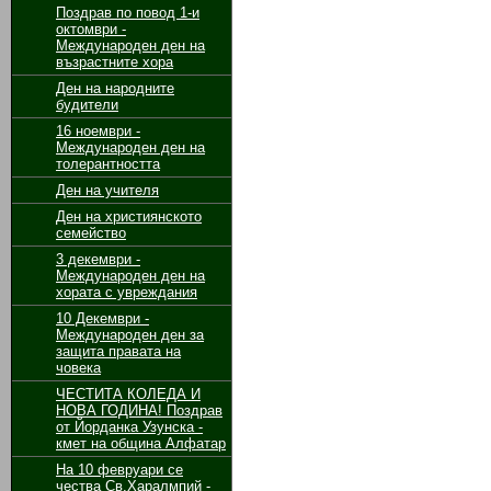
Поздрав по повод 1-и
октомври -
Международен ден на
възрастните хора
Ден на народните
будители
16 ноември -
Международен ден на
толерантността
Ден на учителя
Ден на християнското
семейство
3 декември -
Международен ден на
хората с увреждания
10 Декември -
Международен ден за
защита правата на
човека
ЧЕСТИТА КОЛЕДА И
НОВА ГОДИНА! Поздрав
от Йорданка Узунска -
кмет на община Алфатар
На 10 февруари се
чества Св.Харалмпий -