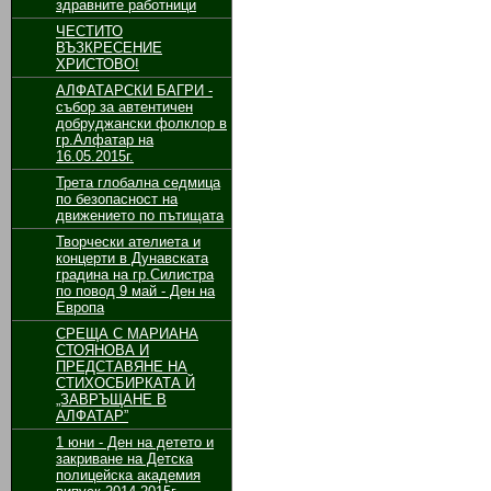
здравните работници
ЧЕСТИТО
ВЪЗКРЕСЕНИЕ
ХРИСТОВО!
АЛФАТАРСКИ БАГРИ -
събор за автентичен
добруджански фолклор в
гр.Алфатар на
16.05.2015г.
Трета глобална седмица
по безопасност на
движението по пътищата
Творчески ателиета и
концерти в Дунавската
градина на гр.Силистра
по повод 9 май - Ден на
Европа
СРЕЩА С МАРИАНА
СТОЯНОВА И
ПРЕДСТАВЯНЕ НА
СТИХОСБИРКАТА Й
„ЗАВРЪЩАНЕ В
АЛФАТАР”
1 юни - Ден на детето и
закриване на Детска
полицейска академия