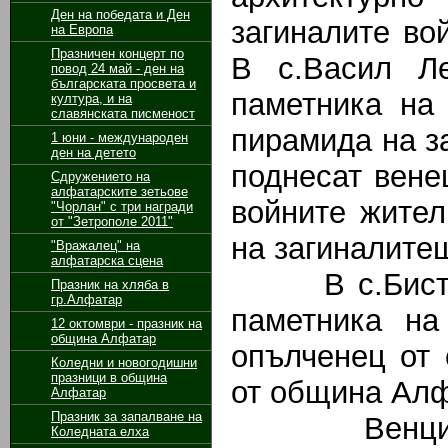
Ден на победата и Ден
загиналите во
на Европа
Празничен концерт по
В с.Васил Л
повод 24 май - ден на
българската просвета и
паметника на
култура, и на
славянската писменост
пирамида на з
1 юни - международен
ден на детето
поднесат вене
Сдружението на
алфатарските зетьове
войните жител
"Чорлан" с три награди
от "Зетрополе 2011"
на загиналите
"Вражалец" на
алфатарска сцена
В с.Бистра 
Празник на хляба в
гр.Алфатар
паметника на
12 октомври - празник на
община Алфатар
опълченец от 
Коледни и новогодишни
празници в община
от община Алф
Алфатар
Празник за запалване на
Венците са
Коледната елха