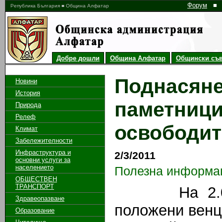
Форум
■
Република България ■ Община Алфатар
Добре дошли
Община Алфатар
Общински съв
Поднасяне
Новини
История
паметници
Природа
Релеф
освободит
Климат
Забележителности
Инфраструктура и
2/3/2011
основни услуги за
населението
Полезна информа
ОБЩЕСТВЕН
ТРАНСПОРТ
На 2.03.20
Здравеопазване
положени венц
Образование