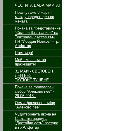
ЧЕСТИТА БАБА МАРТА!
Празнуваме 8 март -
международен ден на
жената
Покана за представление
"Селяни без граници" на
Театрален състав към
НЧ "Йордан Йовков" - гр.
Алфатар
Цветница!
Май - месецът на
празниците!
31 МАЙ - СВЕТОВЕН
ДЕН БЕЗ
ТЮТЮНОПУШЕНЕ
Покана за фолклорен
събор "Алеково пее" -
29.06.2013г.
Осми фоклорен събор
"Алеково пее"
Чудотворната икона на
Света Богородица
"Достойно есть" гостува
в гр.Алфатар