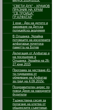
випуск 2014-2015г.
"СВЕТИ ДУХ" - ХРАМОВ
ПРАЗНИК НА ХРАМ
"СВ.ТРОИЦА"
ГР.АЛФАТАР
1 юни - Ден на детето и
закриване на Детска
полицейска академия
В Олшанка, Украйна
потомците на изселените
алфатарци почетоха
паметта на Ботев
Делегация от Алфатар е
на посещение в
Олшанка, Украйна на 26-
27 юни 2015
Програма за честване 41-
та годишнина от
обявяване на Алфатар
за град на 4.09.2015г.
Поздравителен адрес по
повод Деня на народните
будители
Тържествена сесия за
полагане на клетва от
общинските съветници,