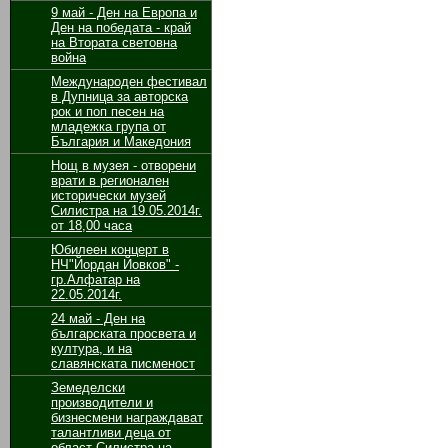
9 май - Ден на Европа и
Ден на победата - край
на Втората световна
война
Международен фестивал
в Дупница за авторска
рок и поп песен на
младежка група от
България и Македония
Нощ в музея - отворени
врати в регионален
исторически музей
Силистра на 19.05.2014г.
от 18,00 часа
Юбилеен концерт в
НЧ"Йордан Йовков" -
гр.Алфатар на
22.05.2014г.
24 май - Ден на
българската просвета и
култура, и на
славянската писменост
Земеделски
производители и
бизнесмени награждават
талантливи деца от
област Силистра на