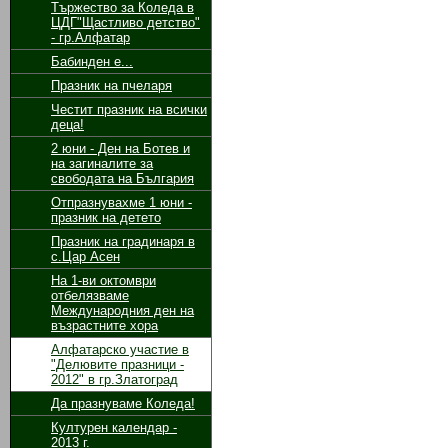
Тържество за Коледа в
ЦДГ"Щастливо детство"
- гр.Алфатар
Бабинден е...
Празник на пчеларя
Честит празник на всички
деца!
2 юни - Ден на Ботев и
на загиналите за
свободата на България
Отпразнувахме 1 юни -
празник на детето
Празник на градинаря в
с.Цар Асен
На 1-ви октомври
отбелязваме
Международния ден на
възрастните хора
Алфатарско участие в
"Делювите празници -
2012" в гр.Златоград
Да празнуваме Коледа!
Културен календар -
2013 г.