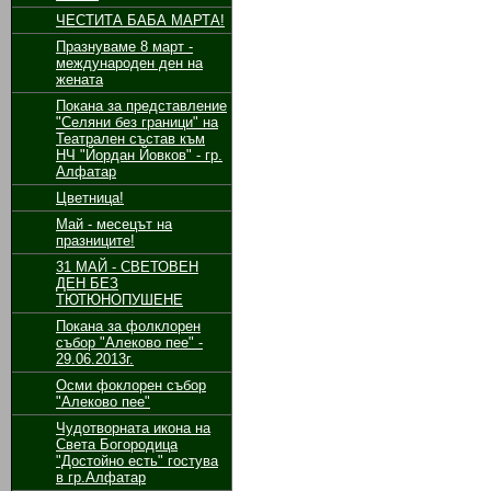
ЧЕСТИТА БАБА МАРТА!
Празнуваме 8 март -
международен ден на
жената
Покана за представление
"Селяни без граници" на
Театрален състав към
НЧ "Йордан Йовков" - гр.
Алфатар
Цветница!
Май - месецът на
празниците!
31 МАЙ - СВЕТОВЕН
ДЕН БЕЗ
ТЮТЮНОПУШЕНЕ
Покана за фолклорен
събор "Алеково пее" -
29.06.2013г.
Осми фоклорен събор
"Алеково пее"
Чудотворната икона на
Света Богородица
"Достойно есть" гостува
в гр.Алфатар