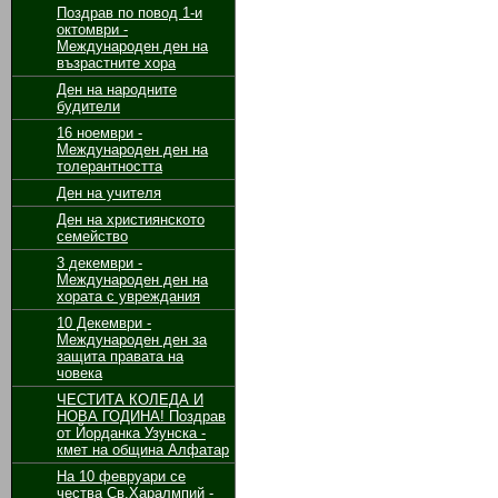
Поздрав по повод 1-и
октомври -
Международен ден на
възрастните хора
Ден на народните
будители
16 ноември -
Международен ден на
толерантността
Ден на учителя
Ден на християнското
семейство
3 декември -
Международен ден на
хората с увреждания
10 Декември -
Международен ден за
защита правата на
човека
ЧЕСТИТА КОЛЕДА И
НОВА ГОДИНА! Поздрав
от Йорданка Узунска -
кмет на община Алфатар
На 10 февруари се
чества Св.Харалмпий -