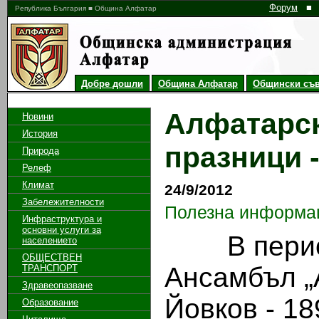
Форум
■
Република България ■ Община Алфатар
Добре дошли
Община Алфатар
Общински съв
Алфатарск
Новини
История
празници -
Природа
Релеф
Климат
24/9/2012
Забележителности
Полезна информа
Инфраструктура и
основни услуги за
В периода
населението
ОБЩЕСТВЕН
Ансамбъл „
ТРАНСПОРТ
Здравеопазване
Йовков - 189
Образование