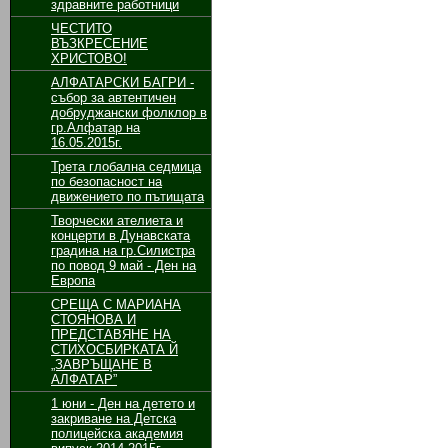
здравните работници
ЧЕСТИТО
ВЪЗКРЕСЕНИЕ
ХРИСТОВО!
АЛФАТАРСКИ БАГРИ -
събор за автентичен
добруджански фолклор в
гр.Алфатар на
16.05.2015г.
Трета глобална седмица
по безопасност на
движението по пътищата
Творчески ателиета и
концерти в Дунавската
градина на гр.Силистра
по повод 9 май - Ден на
Европа
СРЕЩА С МАРИАНА
СТОЯНОВА И
ПРЕДСТАВЯНЕ НА
СТИХОСБИРКАТА Й
„ЗАВРЪЩАНЕ В
АЛФАТАР”
1 юни - Ден на детето и
закриване на Детска
полицейска академия