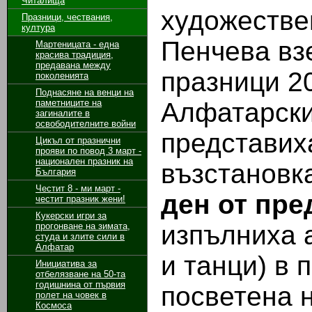
Читалища
художестве
Празници, чествания,
култура
Пенчева вз
Мартеницата - една
красива традиция,
предавана между
празници 20
поколенията
Поднасяне на венци на
паметниците на
Алфатарски
загиналите в
освободителните войни
представих
Цикъл от празнични
прояви по повод 3 март -
национален празник на
възстановк
България
Честит 8 - ми март -
ден от пре
честит празник жени!
Кукерски игри за
изпълниха 
прогонване на зимата,
студа и злите сили в
Алфатар
и танци) в 
Инициатива за
отбелязване на 50-та
годишнина от първия
посветена н
полет на човек в
Космоса