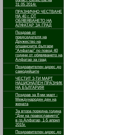
31.05.2014г.
ПРАЗНИЧНО ЧЕСТВАНЕ
НА 40 г. ОТ
ОБЯВЯВАНЕТО НА
АЛФАТАР ЗА ГРАД
Поздрав от
председателя на
Дружество на
олшанските българи
"Алфатар" по повод 40
години от обявяването на
Алфатар за град
Поздравителен адрес до
самодейците
ЧЕСТИТ 3-ТИ МАРТ
НАЦИОНАЛЕН ПРАЗНИК
НА БЪЛГАРИЯ!
Поздрав за 8-ми март -
Международен ден на
жената
За втора поредна година
"Дни на православието"
в гр.Алфатар, 1-5 април
2015г.
Поздравителен адрес до