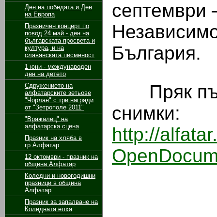
септември 
Ден на победата и Ден
на Европа
Независимо
Празничен концерт по
повод 24 май - ден на
българската просвета и
България.
култура, и на
славянската писменост
1 юни - международен
ден на детето
Пряк път 
Сдружението на
алфатарските зетьове
"Чорлан" с три награди
снимки:
от "Зетрополе 2011"
"Вражалец" на
алфатарска сцена
http://alfa
Празник на хляба в
гр.Алфатар
OpenDocum
12 октомври - празник на
община Алфатар
Коледни и новогодишни
празници в община
Алфатар
Празник за запалване на
Коледната елха