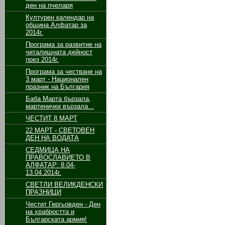
ден на пчеларя
Културен календар на
община Алфатар за
2014г.
Програма за развитие на
читалищната дейност
през 2014г.
Програма за честване на
3 март - Национален
празник на България
Баба Марта бързала,
мартенички вързала...
ЧЕСТИТ 8 МАРТ
22 МАРТ - СВЕТОВЕН
ДЕН НА ВОДАТА
СЕДМИЦА НА
ПРАВОСЛАВИЕТО В
АЛФАТАР: 8.04-
13.04.2014г.
СВЕТЛИ ВЕЛИКДЕНСКИ
ПРАЗНИЦИ
Честит Гергьовден - Ден
на храбростта и
Българската армия!