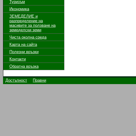
Туризъм
Икономика
ЗЕМЕДЕЛИЕ и
разпределение на
масивите за ползване на
земeделски земи
Чиста околна среда
Карта на сайта
Полезни връзки
Контакти
Обратна връзка
Достъпност
Правни