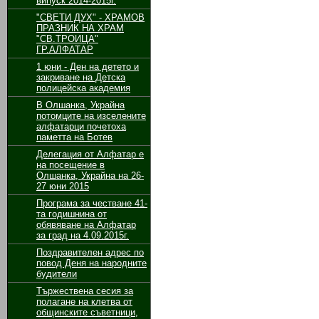
випуск 2014-2015г.
"СВЕТИ ДУХ" - ХРАМОВ
ПРАЗНИК НА ХРАМ
"СВ.ТРОИЦА"
ГР.АЛФАТАР
1 юни - Ден на детето и
закриване на Детска
полицейска академия
В Олшанка, Украйна
потомците на изселените
алфатарци почетоха
паметта на Ботев
Делегация от Алфатар е
на посещение в
Олшанка, Украйна на 26-
27 юни 2015
Програма за честване 41-
та годишнина от
обявяване на Алфатар
за град на 4.09.2015г.
Поздравителен адрес по
повод Деня на народните
будители
Тържествена сесия за
полагане на клетва от
общинските съветници,