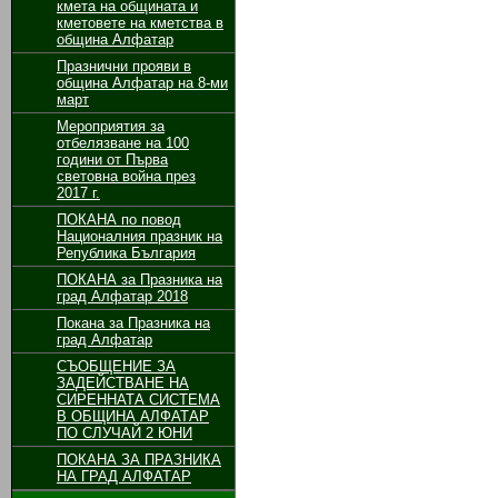
кмета на общината и
кметовете на кметства в
община Алфатар
Празнични прояви в
община Алфатар на 8-ми
март
Мероприятия за
отбелязване на 100
години от Първа
световна война през
2017 г.
ПОКАНА по повод
Националния празник на
Република България
ПОКАНА за Празника на
град Алфатар 2018
Покана за Празника на
град Алфатар
СЪОБЩЕНИЕ ЗА
ЗАДЕЙСТВАНЕ НА
СИРЕННАТА СИСТЕМА
В ОБЩИНА АЛФАТАР
ПО СЛУЧАЙ 2 ЮНИ
ПОКАНА ЗА ПРАЗНИКА
НА ГРАД АЛФАТАР