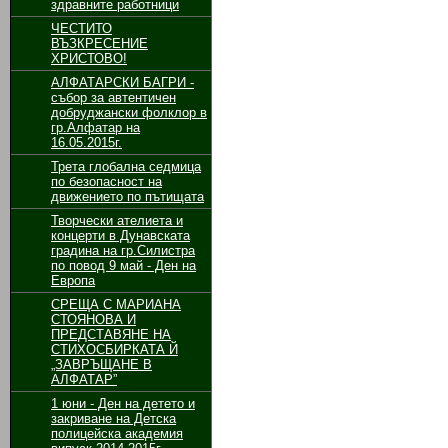
здравните работници
ЧЕСТИТО
ВЪЗКРЕСЕНИЕ
ХРИСТОВО!
АЛФАТАРСКИ БАГРИ -
събор за автентичен
добруджански фолклор в
гр.Алфатар на
16.05.2015г.
Трета глобална седмица
по безопасност на
движението по пътищата
Творчески ателиета и
концерти в Дунавската
градина на гр.Силистра
по повод 9 май - Ден на
Европа
СРЕЩА С МАРИАНА
СТОЯНОВА И
ПРЕДСТАВЯНЕ НА
СТИХОСБИРКАТА Й
„ЗАВРЪЩАНЕ В
АЛФАТАР”
1 юни - Ден на детето и
закриване на Детска
полицейска академия