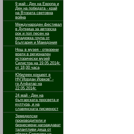
9 май - Ден на Европа и
Ден на победата - край
на Втората световна
война
Международен фестивал
в Дупница за авторска
рок и поп песен на
младежка група от
България и Македония
Нощ в музея - отворени
врати в регионален
исторически музей
Силистра на 19.05.2014г.
от 18,00 часа
Юбилеен концерт в
НЧ"Йордан Йовков" -
гр.Алфатар на
22.05.2014г.
24 май - Ден на
българската просвета и
култура, и на
славянската писменост
Земеделски
производители и
бизнесмени награждават
талантливи деца от
област Силистра на