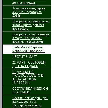
ден на пчеларя
Културен календар на
община Алфатар за
2014г.
Програма за развитие на
читалищната дейност
през 2014г.
Програма за честване на
3 март - Национален
празник на България
Баба Марта бързала,
мартенички вързала...
ЧЕСТИТ 8 МАРТ
22 МАРТ - СВЕТОВЕН
ДЕН НА ВОДАТА
СЕДМИЦА НА
ПРАВОСЛАВИЕТО В
АЛФАТАР: 8.04-
13.04.2014г.
СВЕТЛИ ВЕЛИКДЕНСКИ
ПРАЗНИЦИ
Честит Гергьовден - Ден
на храбростта и
Българската армия!