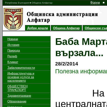
Форум
■
Република България ■ Община Алфатар
Добре дошли
Община Алфатар
Общински съв
Баба Март
Новини
История
вързала...
Природа
Релеф
Климат
28/2/2014
Забележителности
Полезна информа
Инфраструктура и
основни услуги за
населението
ОБЩЕСТВЕН
На 28.02
ТРАНСПОРТ
Здравеопазване
централнат
Образование