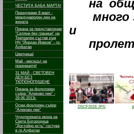
на общи
ЧЕСТИТА БАБА МАРТА!
много зд
Празнуваме 8 март -
международен ден на
жената
и
Покана за представление
"Селяни без граници" на
Театрален състав към
пролетно
НЧ "Йордан Йовков" - гр.
Алфатар
Цветница!
Май - месецът на
празниците!
31 МАЙ - СВЕТОВЕН
ДЕН БЕЗ
ТЮТЮНОПУШЕНЕ
Покана за фолклорен
събор "Алеково пее" -
29.06.2013г.
Осми фоклорен събор
DSCF2018.JPG
б
"Алеково пее"
Чудотворната икона на
Света Богородица
"Достойно есть" гостува
в гр.Алфатар