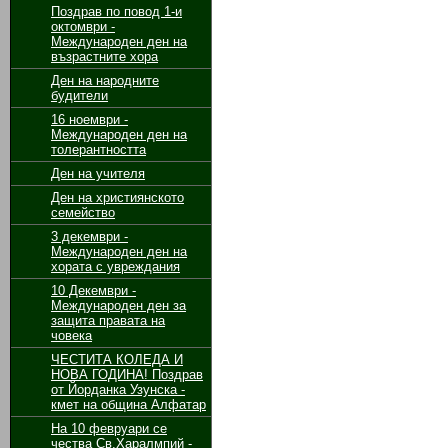
Поздрав по повод 1-и
октомври -
Международен ден на
възрастните хора
Ден на народните
будители
16 ноември -
Международен ден на
толерантността
Ден на учителя
Ден на християнското
семейство
3 декември -
Международен ден на
хората с увреждания
10 Декември -
Международен ден за
защита правата на
човека
ЧЕСТИТА КОЛЕДА И
НОВА ГОДИНА! Поздрав
от Йорданка Узунска -
кмет на община Алфатар
На 10 февруари се
чества Св.Харалмпий -