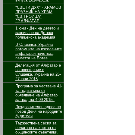
випуск 2014-2015г.
"СВЕТИ ДУХ" - ХРАМОВ
ПРАЗНИК НА ХРАМ
"СВ.ТРОИЦА"
ГР.АЛФАТАР
1 юни - Ден на детето и
закриване на Детска
полицейска академия
В Олшанка, Украйна
потомците на изселените
алфатарци почетоха
паметта на Ботев
Делегация от Алфатар е
на посещение в
Олшанка, Украйна на 26-
27 юни 2015
Програма за честване 41-
та годишнина от
обявяване на Алфатар
за град на 4.09.2015г.
Поздравителен адрес по
повод Деня на народните
будители
Тържествена сесия за
полагане на клетва от
общинските съветници,