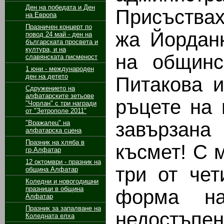
Ден на победата и Ден
Присъствах
на Европа
Празничен концерт по
жа Йорданк
повод 24 май - ден на
българската просвета и
култура, и на
на общинс
славянската писменост
1 юни - международен
ден на детето
Питакова 
Сдружението на
алфатарските зетьове
ръцете на
"Чорлан" с три награди
от "Зетрополе 2011"
завързана
"Вражалец" на
алфатарска сцена
Празник на хляба в
късмет! С 
гр.Алфатар
12 октомври - празник на
три от че
община Алфатар
Коледни и новогодишни
празници в община
форма на
Алфатар
Празник за запалване на
недостъпен)
Коледната елха