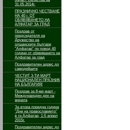
31.05.2014г.
ПРАЗНИЧНО ЧЕСТВАНЕ
НА 40 г. ОТ
ОБЯВЯВАНЕТО НА
АЛФАТАР ЗА ГРАД
Поздрав от
председателя на
Дружество на
олшанските българи
"Алфатар" по повод 40
години от обявяването на
Алфатар за град
Поздравителен адрес до
самодейците
ЧЕСТИТ 3-ТИ МАРТ
НАЦИОНАЛЕН ПРАЗНИК
НА БЪЛГАРИЯ!
Поздрав за 8-ми март -
Международен ден на
жената
За втора поредна година
"Дни на православието"
в гр.Алфатар, 1-5 април
2015г.
Поздравителен адрес до