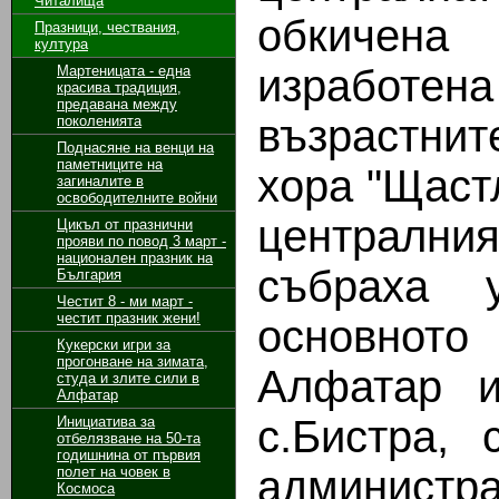
Читалища
обкичена
Празници, чествания,
култура
изработен
Мартеницата - една
красива традиция,
предавана между
възрастни
поколенията
Поднасяне на венци на
паметниците на
хора "Щаст
загиналите в
освободителните войни
централн
Цикъл от празнични
прояви по повод 3 март -
национален празник на
събраха 
България
Честит 8 - ми март -
честит празник жени!
основното
Кукерски игри за
прогонване на зимата,
Алфатар и
студа и злите сили в
Алфатар
с.Бистра,
Инициатива за
отбелязване на 50-та
годишнина от първия
админис
полет на човек в
Космоса