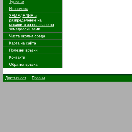
Туризъм
Икономика
ЗЕМЕДЕЛИЕ и
разпределение на
масивите за ползване на
земeделски земи
Чиста околна среда
Карта на сайта
Полезни връзки
Контакти
Обратна връзка
Достъпност
Правни