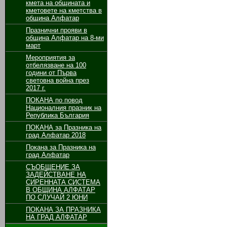
кмета на общината и
кметовете на кметства в
община Алфатар
Празнични прояви в
община Алфатар на 8-ми
март
Мероприятия за
отбелязване на 100
години от Първа
световна война през
2017 г.
ПОКАНА по повод
Националния празник на
Република България
ПОКАНА за Празника на
град Алфатар 2018
Покана за Празника на
град Алфатар
СЪОБЩЕНИЕ ЗА
ЗАДЕЙСТВАНЕ НА
СИРЕННАТА СИСТЕМА
В ОБЩИНА АЛФАТАР
ПО СЛУЧАЙ 2 ЮНИ
ПОКАНА ЗА ПРАЗНИКА
НА ГРАД АЛФАТАР