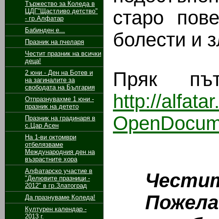
Тържество за Коледа в
старо пов
ЦДГ"Щастливо детство"
- гр.Алфатар
Бабинден е...
болести и з
Празник на пчеларя
Честит празник на всички
деца!
Пряк път
2 юни - Ден на Ботев и
на загиналите за
свободата на България
http://alfa
Отпразнувахме 1 юни -
празник на детето
OpenDocum
Празник на градинаря в
с.Цар Асен
На 1-ви октомври
отбелязваме
Международния ден на
възрастните хора
Алфатарско участие в
Честита
"Делювите празници -
2012" в гр.Златоград
Пожелава
Да празнуваме Коледа!
Културен календар -
2013 г.