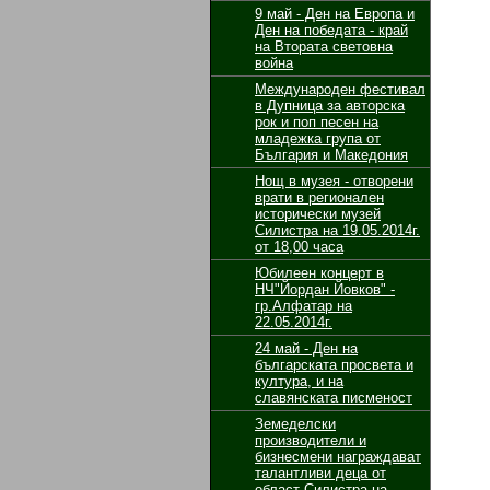
9 май - Ден на Европа и
Ден на победата - край
на Втората световна
война
Международен фестивал
в Дупница за авторска
рок и поп песен на
младежка група от
България и Македония
Нощ в музея - отворени
врати в регионален
исторически музей
Силистра на 19.05.2014г.
от 18,00 часа
Юбилеен концерт в
НЧ"Йордан Йовков" -
гр.Алфатар на
22.05.2014г.
24 май - Ден на
българската просвета и
култура, и на
славянската писменост
Земеделски
производители и
бизнесмени награждават
талантливи деца от
област Силистра на