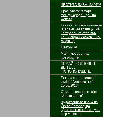
ЧЕСТИТА БАБА МАРТА!
Празнуваме 8 март -
международен ден на
жената
Покана за представление
"Селяни без граници" на
Театрален състав към
НЧ "Йордан Йовков" - гр.
Алфатар
Цветница!
Май - месецът на
празниците!
31 МАЙ - СВЕТОВЕН
ДЕН БЕЗ
ТЮТЮНОПУШЕНЕ
Покана за фолклорен
събор "Алеково пее" -
29.06.2013г.
Осми фоклорен събор
"Алеково пее"
Чудотворната икона на
Света Богородица
"Достойно есть" гостува
в гр.Алфатар