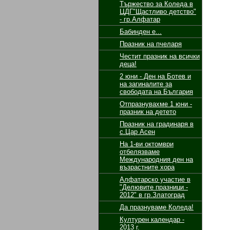
Тържество за Коледа в
ЦДГ"Щастливо детство"
- гр.Алфатар
Бабинден е...
Празник на пчеларя
Честит празник на всички
деца!
2 юни - Ден на Ботев и
на загиналите за
свободата на България
Отпразнувахме 1 юни -
празник на детето
Празник на градинаря в
с.Цар Асен
На 1-ви октомври
отбелязваме
Международния ден на
възрастните хора
Алфатарско участие в
"Делювите празници -
2012" в гр.Златоград
Да празнуваме Коледа!
Културен календар -
2013 г.