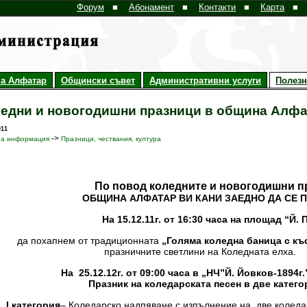
Форум
■
Абонамент
■
Контакти
■
Карта
■
а Алфатар
Общински съвет
Административни услуги
Полез
едни и новогодишни празници в община Алф
011
->
на информация
Празници, чествания, култура
По повод коледните и новогодишни п
ОБЩИНА АЛФАТАР ВИ КАНИ ЗАЕДНО ДА СЕ 
На 15.12.11г. от 16:30 часа на площад “Й.
да похапнем от традиционната
„Голяма коледна баница с къ
празничните светлини на Коледната
На 25.12.12г. от 09:00 часа в „НЧ”Й. Йовков-1894г
зник на коледарската песен в две категор
І категория
– Коледарско надпяване с изпълнение на две коледа