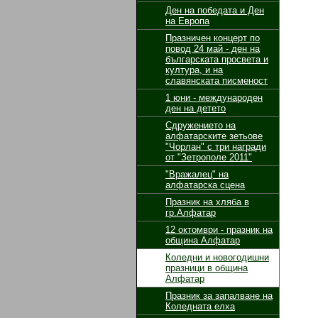
Ден на победата и Ден
на Европа
Празничен концерт по
повод 24 май - ден на
българската просвета и
култура, и на
славянската писменост
1 юни - международен
ден на детето
Сдружението на
алфатарските зетьове
"Чорлан" с три награди
от "Зетрополе 2011"
"Вражалец" на
алфатарска сцена
Празник на хляба в
гр.Алфатар
12 октомври - празник на
община Алфатар
Коледни и новогодишни
празници в община
Алфатар
Празник за запалване на
Коледната елха