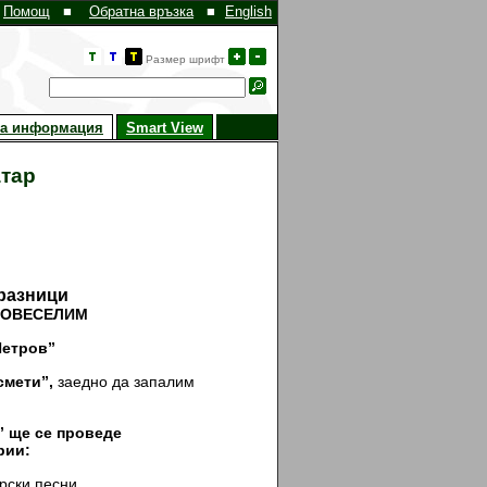
Помощ
■
Обратна връзка
■
English
Размер шрифт
на информация
Smart View
атар
разници
ПОВЕСЕЛИМ
 Петров”
смети”,
заедно да запалим
 елха.
.” ще се проведе
ии:
рски песни