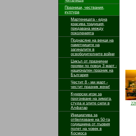
Читалища
І –
Празници, чествания,
ІІ-
култура
ІІ 
Мартеницата - една
кол
красива традиция,
предавана между
поколенията
Поднасяне на венци на
паметниците на
загиналите в
освободителните войни
Цикъл от празнични
прояви по повод 3 март -
национален празник на
България
Честит 8 - ми март -
честит празник жени!
Кукерски игри за
прогонване на зимата,
студа и злите сили в
22
Алфатар
Инициатива за
отбелязване на 50-та
годишнина от първия
полет на човек в
Космоса