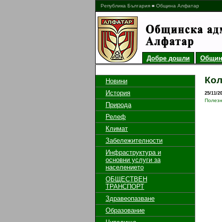
Република България ■ Община Алфатар
Добре дошли
Общин
Кол
Новини
История
25/11/2
Полез
Природа
Релеф
Климат
Забележителности
Инфраструктура и
основни услуги за
населението
ОБЩЕСТВЕН
ТРАНСПОРТ
Здравеопазване
Пра
Образование