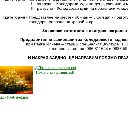
 ва група - Коледарски куди на деца, ученици и м
 ра група - Коледарски куди на пораснали млад
категория -
Представяне на местен обичай – „Коледа” - подго
едари, опяване на кравай и др.
За всички категории е осигурен награден 
Предварителни записвания за Коледарското надпяван
при Радка Илиева – старши специалист „Култура” в
телефон за връзка: 086 811644 и 0886 5
И НАКРАЯ ЗАЕДНО ЩЕ НАПРАВИМ ГОЛЯМО ПРА
Покана за празник.pdf
0px-Juletræet.jpg