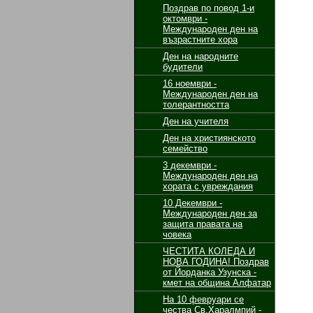
Поздрав по повод 1-и
октомври -
Международен ден на
възрастните хора
Ден на народните
будители
16 ноември -
Международен ден на
толерантността
Ден на учителя
Ден на християнското
семейство
3 декември -
Международен ден на
хората с увреждания
10 Декември -
Международен ден за
защита правата на
човека
ЧЕСТИТА КОЛЕДА И
НОВА ГОДИНА! Поздрав
от Йорданка Узунска -
кмет на община Алфатар
На 10 февруари се
чества Св.Харалмпий -