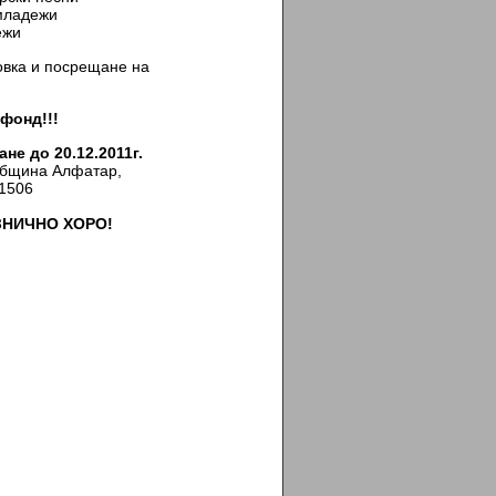
ладежи
ежи
товка и посрещане на
фонд!!!
е до 20.12.2011г.
 Община Алфатар,
91506
ЗНИЧНО ХОРО
!