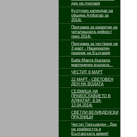
ден на пчеларя
Културен календар на
община Алфатар за
2014г.
Програма за развитие на
читалищната дейност
през 2014г.
Програма за честване на
3 март - Национален
празник на България
Баба Марта бързала,
мартенички вързала...
ЧЕСТИТ 8 МАРТ
22 МАРТ - СВЕТОВЕН
ДЕН НА ВОДАТА
СЕДМИЦА НА
ПРАВОСЛАВИЕТО В
АЛФАТАР: 8.04-
13.04.2014г.
СВЕТЛИ ВЕЛИКДЕНСКИ
ПРАЗНИЦИ
Честит Гергьовден - Ден
на храбростта и
Българската армия!