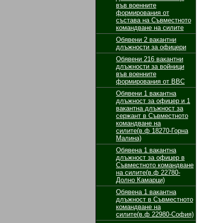
във военните
формирования от
състава на Съвместното
командване на силите
Обявени 2 вакантни
длъжности за oфицери
Обявени 216 вакантни
длъжности за войници
във военните
формирования от ВВС
Обявени 1 вакантнa
длъжност за oфицер и 1
вакантнa длъжност за
сержант в Съвместното
командване на
силите(в.ф 18270-Горна
Малина)
Обявенa 1 вакантнa
длъжност за oфицер в
Съвместното командване
на силите(в.ф 22780-
Долно Камарци)
Обявенa 1 вакантнa
длъжност в Съвместното
командване на
силите(в.ф 22980-София)