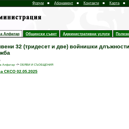
Форум
■
Абонамент
■
Контакти
■
Карта
■
а Алфатар
Общински съвет
Административни услуги
Полез
вени 32 (тридесет и две) войнишки длъжности
жба
5
->
а Алфатар
ОБЯВИ И СЪОБЩЕНИЯ
а СКСО 02.05.2025