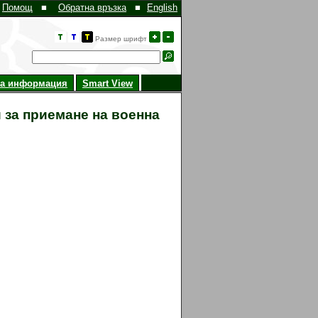
Помощ
■
Обратна връзка
■
English
Размер шрифт
на информация
Smart View
 за приемане на военна