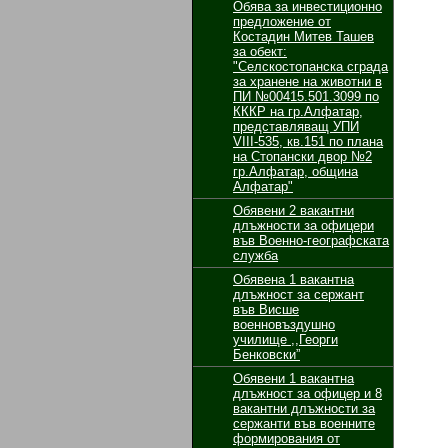
Обява за инвестиционно
предложение от
Костадин Митев Ташев
за обект:
"Селскостопанска сграда
за хранене на животни в
ПИ №00415.501.3099 по
КККР на гр.Алфатар,
представляващ УПИ
VІІІ-535, кв.151 по плана
на Стопански двор №2
гр.Алфатар, община
Алфатар"
Обявени 2 вакантни
длъжности за oфицери
във Военно-географската
служба
Обявенa 1 вакантнa
длъжност за сержант
във Висше
военновъздушно
училище ,,Георги
Бенковски”
Обявени 1 вакантнa
длъжност за oфицер и 8
вакантни длъжности за
сержанти във военните
формирования от