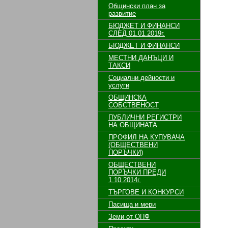
Общински план за
развитие
БЮДЖЕТ И ФИНАНСИ
СЛЕД 01.01.2019г.
БЮДЖЕТ И ФИНАНСИ
МЕСТНИ ДАНЪЦИ И
ТАКСИ
Социални дейности и
услуги
ОБЩИНСКА
СОБСТВЕНОСТ
ПУБЛИЧНИ РЕГИСТРИ
НА ОБЩИНАТА
ПРОФИЛ НА КУПУВАЧА
(ОБЩЕСТВЕНИ
ПОРЪЧКИ)
ОБЩЕСТВЕНИ
ПОРЪЧКИ ПРЕДИ
1.10.2014г.
ТЪРГОВЕ И КОНКУРСИ
Пасища и мери
Земи от ОПФ