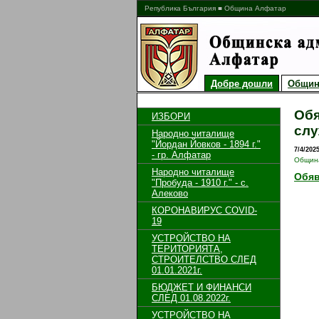
Република България ■ Община Алфатар
Добре дошли
Общин
Обя
ИЗБОРИ
слу
Народно читалище
"Йордан Йовков - 1894 г."
7/4/202
- гр. Алфатар
Общин
Народно читалище
Обяв
"Пробуда - 1910 г." - с.
Алеково
КОРОНАВИРУС COVID-
19
УСТРОЙСТВО НА
ТЕРИТОРИЯТА,
СТРОИТЕЛСТВО СЛЕД
01.01.2021г.
БЮДЖЕТ И ФИНАНСИ
СЛЕД 01.08.2022г.
УСТРОЙСТВО НА