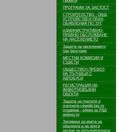
Проекти
ПРОГРАМИ ЗА ЗАЕТОСТ
СТРОИТЕЛСТВО - ОБЩ
УСТРОЙСТВЕН ПЛАН,
ОБЯВЛЕНИЯ ПО ЗУТ
АДМИНИСТРАТИВНО-
ПРАВНО ОБСЛУЖВАНЕ
НА НАСЕЛЕНИЕТО
Защита на населението
при бедствия
МЕСТНИ КОМИСИИ И
СЪВЕТИ
ОБЩЕСТВЕН ПРЕВОЗ
НА ПЪТНИЦИ С
АВТОБУСИ
РЕГИСТРАЦИЯ НА
ЖИВОТНОВЪДНИ
ОБЕКТИ
Защита на пчелите и
пчелните семейства от
отравяне - обяви за РДД
дейности
Заповеди на кмета на
общината и на други
органи на изпълнителната