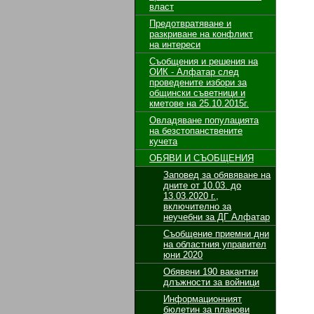
власт
Предотвратяване и
разкриване на конфликт
на интереси
Съобщения и решения на
ОИК - Алфатар след
проведените избори за
общински съветници и
кметове на 25.10.2015г.
Овладяване популацията
на безстопанствените
кучета
ОБЯВИ И СЪОБЩЕНИЯ
Заповед за обявяване на
дните от 10.03. до
13.03.2020 г.,
включително за
неучебни за ДГ Алфатар
Съобщение приемни дни
на областния управител
юни 2020
Обявени 190 вакантни
длъжности за войници
Информационният
бюлетин за планови