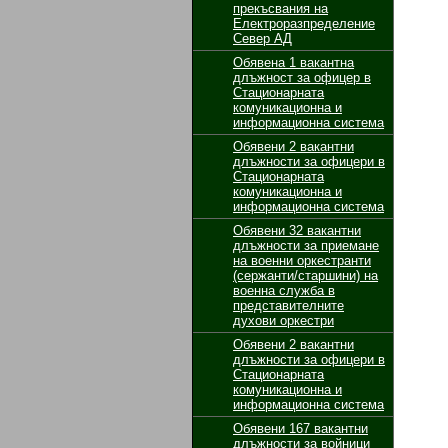
прекъсвания на
Електроразпределение
Север АД
Обявенa 1 вакантнa
длъжност за офицер в
Стационарната
комуникационна и
информационна система
Обявени 2 вакантни
длъжности за офицери в
Стационарната
комуникационна и
информационна система
Обявени 32 вакантни
длъжности за приемане
на военни оркестранти
(сержанти/старшини) на
военна служба в
представителните
духови оркестри
Обявени 2 вакантни
длъжности за офицери в
Стационарната
комуникационна и
информационна система
Обявени 167 вакантни
длъжности за войници