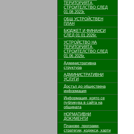
ТЕРИТОРИЯТА,
СТРОИТЕЛСТВО СЛЕД
01.08.2023г.
ОБЩ УСТРОЙСТВЕН
ПЛАН
БЮДЖЕТ И ФИНАНСИ
СЛЕД 01.01.2026г.
УСТРОЙСТВО НА
ТЕРИТОРИЯТА,
СТРОИТЕЛСТВО СЛЕД
01.06.2026г.
Административна
структура
АДМИНИСТРАТИВНИ
УСЛУГИ
Достъп до обществена
информация
Информация, която се
публикува в сайта на
общината
НОРМАТИВНИ
ДОКУМЕНТИ
Планове, програми,
стратегии, кодекси, харти