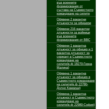
във военните
формирования от
състава на Съвместното
командване на силите
Обявени 2 вакантни
длъжности за oфицери
Обявени 216 вакантни
длъжности за войници
във военните
формирования от ВВС
Обявени 1 вакантнa
длъжност за oфицер и 1
вакантнa длъжност за
сержант в Съвместното
командване на
силите(в.ф 18270-Горна
Малина)
Обявенa 1 вакантнa
длъжност за oфицер в
Съвместното командване
на силите(в.ф 22780-
Долно Камарци)
Обявенa 1 вакантнa
длъжност в Съвместното
командване на
силите(в.ф 22980-София)