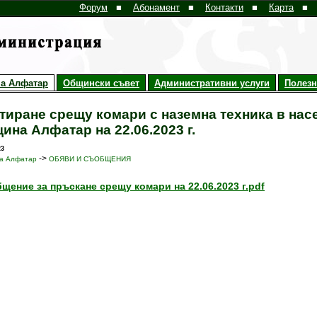
Форум
■
Абонамент
■
Контакти
■
Карта
■
а Алфатар
Общински съвет
Административни услуги
Полез
тиране срещу комари с наземна техника в нас
ина Алфатар на 22.06.2023 г.
23
->
а Алфатар
ОБЯВИ И СЪОБЩЕНИЯ
щение за пръскане срещу комари на 22.06.2023 г.pdf