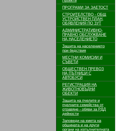
Проекти
ПРОГРАМИ ЗА ЗАЕТОСТ
СТРОИТЕЛСТВО - ОБЩ
УСТРОЙСТВЕН ПЛАН,
ОБЯВЛЕНИЯ ПО ЗУТ
АДМИНИСТРАТИВНО-
ПРАВНО ОБСЛУЖВАНЕ
НА НАСЕЛЕНИЕТО
Защита на населението
при бедствия
МЕСТНИ КОМИСИИ И
СЪВЕТИ
ОБЩЕСТВЕН ПРЕВОЗ
НА ПЪТНИЦИ С
АВТОБУСИ
РЕГИСТРАЦИЯ НА
ЖИВОТНОВЪДНИ
ОБЕКТИ
Защита на пчелите и
пчелните семейства от
отравяне - обяви за РДД
дейности
Заповеди на кмета на
общината и на други
органи на изпълнителната