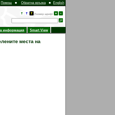
Помощ
■
Обратна връзка
■
English
Размер шрифт
на информация
Smart View
елените места на