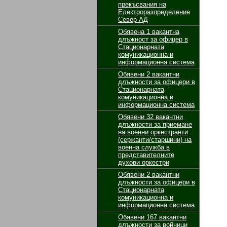
прекъсвания на
Електроразпределение
Север АД
Обявенa 1 вакантнa
длъжност за офицер в
Стационарната
комуникационна и
информационна система
Обявени 2 вакантни
длъжности за офицери в
Стационарната
комуникационна и
информационна система
Обявени 32 вакантни
длъжности за приемане
на военни оркестранти
(сержанти/старшини) на
военна служба в
представителните
духови оркестри
Обявени 2 вакантни
длъжности за офицери в
Стационарната
комуникационна и
информационна система
Обявени 167 вакантни
длъжности за войници