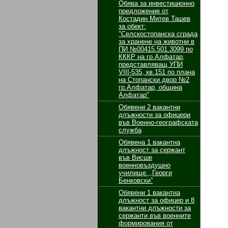
Обява за инвестиционно
предложение от
Костадин Митев Ташев
за обект:
"Селскостопанска сграда
за хранене на животни в
ПИ №00415.501.3099 по
КККР на гр.Алфатар,
представляващ УПИ
VІІІ-535, кв.151 по плана
на Стопански двор №2
гр.Алфатар, община
Алфатар"
Обявени 2 вакантни
длъжности за oфицери
във Военно-географската
служба
Обявенa 1 вакантнa
длъжност за сержант
във Висше
военновъздушно
училище ,,Георги
Бенковски”
Обявени 1 вакантнa
длъжност за oфицер и 8
вакантни длъжности за
сержанти във военните
формирования от