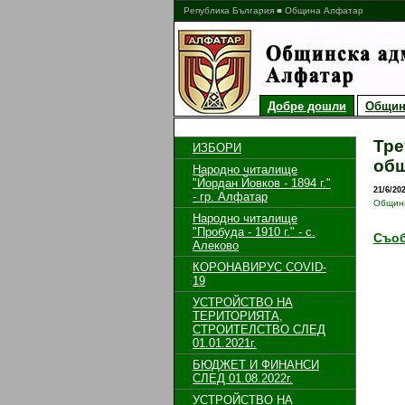
Република България ■ Община Алфатар
Добре дошли
Общин
Тре
ИЗБОРИ
общ
Народно читалище
"Йордан Йовков - 1894 г."
21/6/20
- гр. Алфатар
Общин
Народно читалище
"Пробуда - 1910 г." - с.
Съоб
Алеково
КОРОНАВИРУС COVID-
19
УСТРОЙСТВО НА
ТЕРИТОРИЯТА,
СТРОИТЕЛСТВО СЛЕД
01.01.2021г.
БЮДЖЕТ И ФИНАНСИ
СЛЕД 01.08.2022г.
УСТРОЙСТВО НА