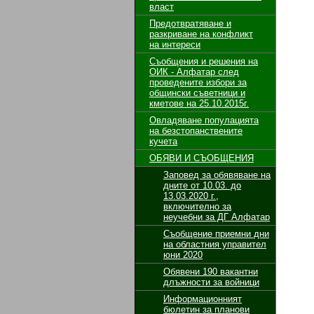
власт
Предотвратяване и
разкриване на конфликт
на интереси
Съобщения и решения на
ОИК - Алфатар след
проведените избори за
общински съветници и
кметове на 25.10.2015г.
Овладяване популацията
на безстопанствените
кучета
ОБЯВИ И СЪОБЩЕНИЯ
Заповед за обявяване на
дните от 10.03. до
13.03.2020 г.,
включително за
неучебни за ДГ Алфатар
Съобщение приемни дни
на областния управител
юни 2020
Обявени 190 вакантни
длъжности за войници
Информационният
бюлетин за планови