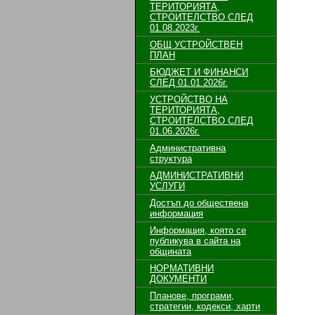
ТЕРИТОРИЯТА,
СТРОИТЕЛСТВО СЛЕД
01.08.2023г.
ОБЩ УСТРОЙСТВЕН
ПЛАН
БЮДЖЕТ И ФИНАНСИ
СЛЕД 01.01.2026г.
УСТРОЙСТВО НА
ТЕРИТОРИЯТА,
СТРОИТЕЛСТВО СЛЕД
01.06.2026г.
Административна
структура
АДМИНИСТРАТИВНИ
УСЛУГИ
Достъп до обществена
информация
Информация, която се
публикува в сайта на
общината
НОРМАТИВНИ
ДОКУМЕНТИ
Планове, програми,
стратегии, кодекси, харти