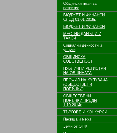
Общински план за
развитие
БЮДЖЕТ И ФИНАНСИ
СЛЕД 01.01.2019г.
БЮДЖЕТ И ФИНАНСИ
МЕСТНИ ДАНЪЦИ И
ТАКСИ
Социални дейности и
услуги
ОБЩИНСКА
СОБСТВЕНОСТ
ПУБЛИЧНИ РЕГИСТРИ
НА ОБЩИНАТА
ПРОФИЛ НА КУПУВАЧА
(ОБЩЕСТВЕНИ
ПОРЪЧКИ)
ОБЩЕСТВЕНИ
ПОРЪЧКИ ПРЕДИ
1.10.2014г.
ТЪРГОВЕ И КОНКУРСИ
Пасища и мери
Земи от ОПФ