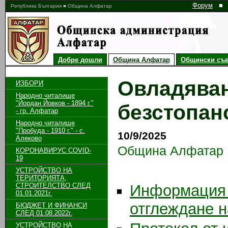
Форум
■
Република България ■ Община Алфатар
Добре дошли
Община Алфатар
Общински съв
Овладяван
ИЗБОРИ
Народно читалище
"Йордан Йовков - 1894 г."
безстопан
- гр. Алфатар
Народно читалище
"Пробуда - 1910 г." - с.
10/9/2025
Алеково
Община Алфатар
КОРОНАВИРУС COVID-
19
УСТРОЙСТВО НА
ТЕРИТОРИЯТА,
СТРОИТЕЛСТВО СЛЕД
Информация 
01.01.2021г.
отглеждане н
БЮДЖЕТ И ФИНАНСИ
СЛЕД 01.08.2022г.
УСТРОЙСТВО НА