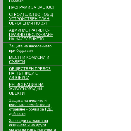
Проекти
ПРОГРАМИ ЗА ЗАЕТОСТ
СТРОИТЕЛСТВО - ОБЩ
УСТРОЙСТВЕН ПЛАН,
ОБЯВЛЕНИЯ ПО ЗУТ
АДМИНИСТРАТИВНО-
ПРАВНО ОБСЛУЖВАНЕ
НА НАСЕЛЕНИЕТО
Защита на населението
при бедствия
МЕСТНИ КОМИСИИ И
СЪВЕТИ
ОБЩЕСТВЕН ПРЕВОЗ
НА ПЪТНИЦИ С
АВТОБУСИ
РЕГИСТРАЦИЯ НА
ЖИВОТНОВЪДНИ
ОБЕКТИ
Защита на пчелите и
пчелните семейства от
отравяне - обяви за РДД
дейности
Заповеди на кмета на
общината и на други
органи на изпълнителната