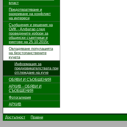
власт
Предотвратяване и
разкриване на конфликт
на интереси
Съобщения и решения на
ОИК - Алфатар след
проведените избори за
общински съветници и
кметове на 25.10.2015г.
Овладяване популацията
на безстопанствените
кучета
Информация за
предизвикателствата при
отглеждане на куче
ОБЯВИ И СЪОБЩЕНИЯ
АРХИВ - ОБЯВИ И
СЪОБЩЕНИЯ
Фотогалерия
АРХИВ
Достъпност
Правни