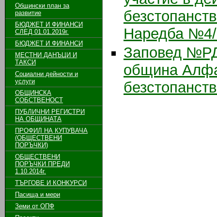
Общински план за
безстопанстве
развитие
БЮДЖЕТ И ФИНАНСИ
Наредба №4/0
СЛЕД 01.01.2019г.
БЮДЖЕТ И ФИНАНСИ
Заповед №РД-
МЕСТНИ ДАНЪЦИ И
ТАКСИ
община Алфа
Социални дейности и
услуги
безстопанств
ОБЩИНСКА
СОБСТВЕНОСТ
ПУБЛИЧНИ РЕГИСТРИ
НА ОБЩИНАТА
ПРОФИЛ НА КУПУВАЧА
(ОБЩЕСТВЕНИ
ПОРЪЧКИ)
ОБЩЕСТВЕНИ
ПОРЪЧКИ ПРЕДИ
1.10.2014г.
ТЪРГОВЕ И КОНКУРСИ
Пасища и мери
Земи от ОПФ