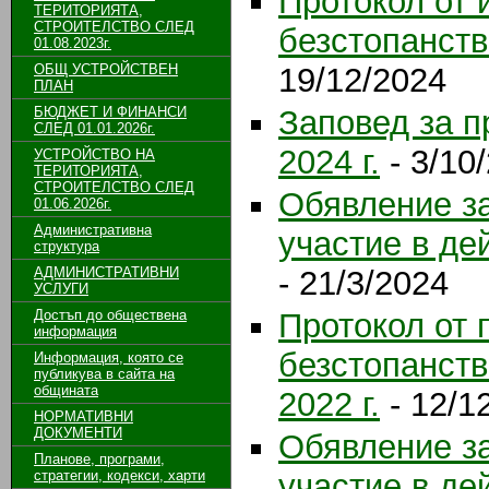
Протокол от 
ТЕРИТОРИЯТА,
СТРОИТЕЛСТВО СЛЕД
безстопанств
01.08.2023г.
ОБЩ УСТРОЙСТВЕН
19/12/2024
ПЛАН
БЮДЖЕТ И ФИНАНСИ
Заповед за п
СЛЕД 01.01.2026г.
2024 г.
- 3/10
УСТРОЙСТВО НА
ТЕРИТОРИЯТА,
СТРОИТЕЛСТВО СЛЕД
Обявление за
01.06.2026г.
Административна
участие в де
структура
АДМИНИСТРАТИВНИ
- 21/3/2024
УСЛУГИ
Достъп до обществена
Протокол от 
информация
безстопанст
Информация, която се
публикува в сайта на
общината
2022 г.
- 12/1
НОРМАТИВНИ
ДОКУМЕНТИ
Обявление за
Планове, програми,
стратегии, кодекси, харти
участие в де