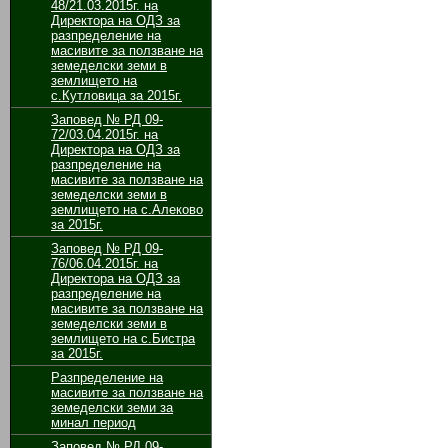
48/21.03.2015г. на
Директора на ОДЗ за
разпределение на
масивите за ползване на
земеделски земи в
землището на
с.Кутловица за 2015г.
Заповед № РД 09-
72/03.04.2015г. на
Директора на ОДЗ за
разпределение на
масивите за ползване на
земеделски земи в
землището на с.Алеково
за 2015г.
Заповед № РД 09-
76/06.04.2015г. на
Директора на ОДЗ за
разпределение на
масивите за ползване на
земеделски земи в
землището на с.Бистра
за 2015г.
Разпределение на
масивите за ползване на
земеделски земи за
минал период
Заповед № РД 09-