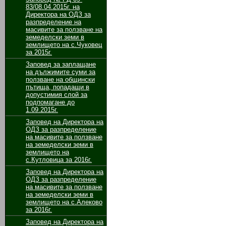
83/08.04.2015г. на
Директора на ОДЗ за
разпределение на
масивите за ползване на
земеделски земи в
землището на с.Чуковец
за 2015г.
Заповед за заплащане
на дължимите суми за
ползване на общински
пътища, попадащи в
допустимия слой за
подпомагане до
1.09.2015г.
Заповед на Директора на
ОДЗ за разпределение
на масивите за ползване
на земеделски земи в
землището на
с.Кутловица за 2016г.
Заповед на Директора на
ОДЗ за разпределение
на масивите за ползване
на земеделски земи в
землището на с.Алеково
за 2016г.
Заповед на Директора на