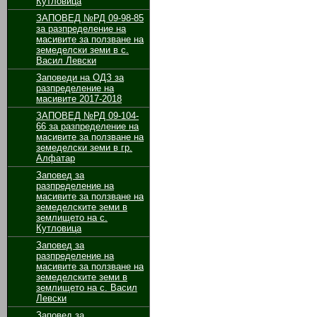
Кутловица
ЗАПОВЕД №РД 09-98-85
за разпределение на
масивите за ползване на
земеделски земи в с.
Васил Левски
Заповеди на ОДЗ за
разпределение на
масивите 2017-2018
ЗАПОВЕД №РД 09-104-
66 за разпределение на
масивите за ползване на
земеделски земи в гр.
Алфатар
Заповед за
разпределение на
масивите за ползване на
земеделските земи в
землището на с.
Кутловица
Заповед за
разпределение на
масивите за ползване на
земеделските земи в
землището на с. Васил
Левски
Заповед за