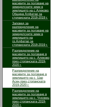
масивите за ползване на
земеделските земи в
землището на с.Алеково,
Община Алфатар за
стопанската 2018-2019 г.
Заповед за
разпределение на
масивите за ползване на
земеделските земи в
землището на
гр.Алфатар за
стопанската 2018-2019 г.
Разпределение на
масивите за ползване в
землището на с. Алеково
през стопанската 2019-
2020 г.
Разпределение на
масивите за ползване в
землището на с. Цар
Асен през стопанската
2019-2020 г.
Разпределение на
масивите за ползване в
землището на с. Чуковец
през стопанската 2019-
2020 г.