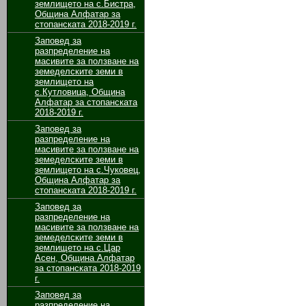
землището на с.Бистра,
Община Алфатар за
стопанската 2018-2019 г.
Заповед за
разпределение на
масивите за ползване на
земеделските земи в
землището на
с.Кутловица, Община
Алфатар за стопанската
2018-2019 г.
Заповед за
разпределение на
масивите за ползване на
земеделските земи в
землището на с.Чуковец,
Община Алфатар за
стопанската 2018-2019 г.
Заповед за
разпределение на
масивите за ползване на
земеделските земи в
землището на с.Цар
Асен, Община Алфатар
за стопанската 2018-2019
г.
Заповед за
разпределение на