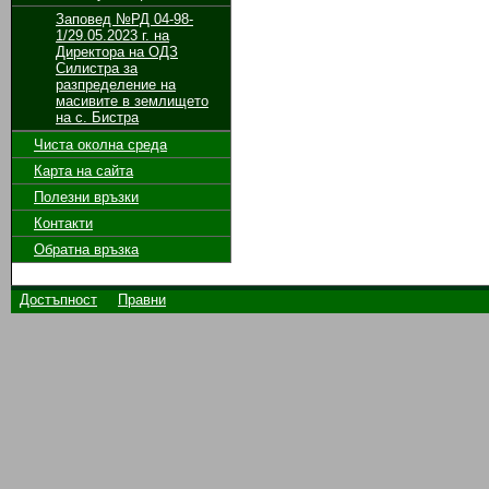
Заповед №РД 04-98-
1/29.05.2023 г. на
Директора на ОДЗ
Силистра за
разпределение на
масивите в землището
на с. Бистра
Чиста околна среда
Карта на сайта
Полезни връзки
Контакти
Обратна връзка
Достъпност
Правни