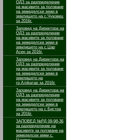
ОДЗ за разпределение
на масивите за ползване
на земеделски земи в
землището на с.Чуковец
за 2016г.
Заповед на Директора на
ОДЗ за разпределение
на масивите за ползване
на земеделски земи в
землището на с.Цар
Асен за 2016г.
Заповед на Директора на
ОДЗ за разпределение
на масивите за ползване
на земеделски земи в
землището на
гр.Алфатар за 2016г.
Заповед на Директора на
ОДЗ за разпределение
на масивите за ползване
на земеделски земи в
землището на с.Бистра
за 2016г.
ЗАПОВЕД №РД 09-98-36
за разпределение на
масивите за ползване на
земеделски земи с.
Чуковец