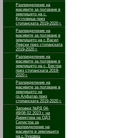
Разпределение на
масивите за ползване в
землището на с.
Кутловица през
стопанската 2019-2020 г.
Разпределение на
масивите за ползване в
землището на с.Васил
Левски през стопанската
2019-2020 г.
Разпределение на
масивите за ползване в
землището на с. Бистра
през стопанската 2019-
2020 г.
Разпределение на
масивите за ползване в
землището на
гр.Алфатар през
стопанската 2019-2020 г.
Заповед №РД 04-
49/08.02.2023 г. на
Директора на ОДЗ
Силистра за
разпределение на
масивите в землището
на с.Чуковец