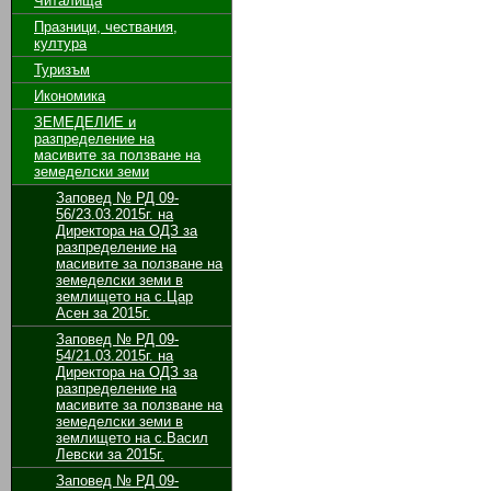
Читалища
Празници, чествания,
култура
Туризъм
Икономика
ЗЕМЕДЕЛИЕ и
разпределение на
масивите за ползване на
земeделски земи
Заповед № РД 09-
56/23.03.2015г. на
Директора на ОДЗ за
разпределение на
масивите за ползване на
земеделски земи в
землището на с.Цар
Асен за 2015г.
Заповед № РД 09-
54/21.03.2015г. на
Директора на ОДЗ за
разпределение на
масивите за ползване на
земеделски земи в
землището на с.Васил
Левски за 2015г.
Заповед № РД 09-