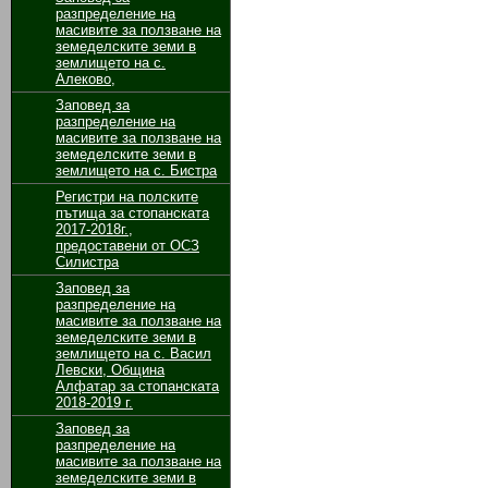
разпределение на
масивите за ползване на
земеделските земи в
землището на с.
Алеково,
Заповед за
разпределение на
масивите за ползване на
земеделските земи в
землището на с. Бистра
Регистри на полските
пътища за стопанската
2017-2018г.,
предоставени от ОСЗ
Силистра
Заповед за
разпределение на
масивите за ползване на
земеделските земи в
землището на с. Васил
Левски, Община
Алфатар за стопанската
2018-2019 г.
Заповед за
разпределение на
масивите за ползване на
земеделските земи в