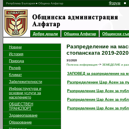
Форум
■
Република България ■ Община Алфатар
Добре дошли
Община Алфатар
Общински съв
Разпределение на маси
Новини
стопанската 2019-2020 
История
Природа
3/1/2020
->
Полезна информация
ЗЕМЕДЕЛИЕ и разп
Релеф
ЗАПОВЕД за разпределение на ма
Климат
Забележителности
Разпределение Цар Асен за п
Инфраструктура и
Разпределение Цар Асен за публ
основни услуги за
населението
Разпределение Цар Асен за публ
ОБЩЕСТВЕН
Разпределение Цар Асен за пуб
ТРАНСПОРТ
Здравеопазване
Образование