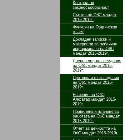
Контрол по
законосъобразност
Състав на ОбС мандат
2015-2019г.
Функции на Общинския
съвет
Докладни записки и
материали за публично
информиране на ОбС
мандат 2015-2019г.
Дневен ред на заседания
на ОбС мандат 2015-
2019г.
Протоколи от заседания
на ОбС мандат 2015-
2019г.
Решения на ОбС
Алфатар мандат 2015-
2019г.
Правилник и планове за
работата на ОбС мандат
2015-2019г.
Отчет за дейността на
ОбС мандат 2015-2019г.