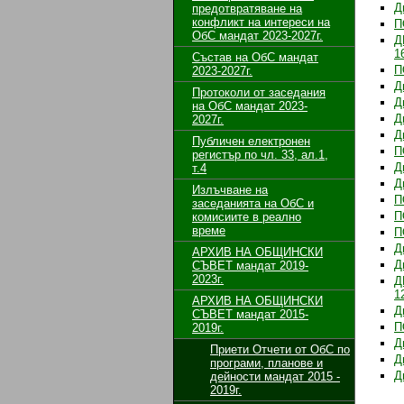
Д
предотвратяване на
конфликт на интереси на
П
ОбС мандат 2023-2027г.
Д
1
Състав на ОбС мандат
П
2023-2027г.
Д
Протоколи от заседания
Д
на ОбС мандат 2023-
Д
2027г.
Д
Публичен електронен
П
регистър по чл. 33, ал.1,
Д
т.4
Д
Излъчване на
П
заседанията на ОбС и
П
комисиите в реално
време
П
Д
АРХИВ НА ОБЩИНСКИ
Д
СЪВЕТ мандат 2019-
2023г.
Д
1
АРХИВ НА ОБЩИНСКИ
Д
СЪВЕТ мандат 2015-
П
2019г.
Д
Приети Отчети от ОбС по
Д
програми, планове и
Д
дейности мандат 2015 -
2019г.