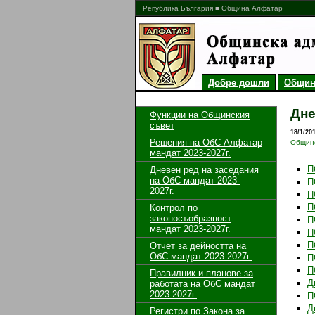
Република България ■ Община Алфатар
Добре дошли
Общин
Дне
Функции на Общинския
съвет
18/1/20
Решения на ОбС Алфатар
Общинс
мандат 2023-2027г.
П
Дневен ред на заседания
на ОбС мандат 2023-
П
2027г.
П
П
Контрол по
законосъобразност
П
мандат 2023-2027г.
П
П
Отчет за дейността на
ОбС мандат 2023-2027г.
П
П
Правилник и планове за
Д
работата на ОбС мандат
2023-2027г.
П
Д
Регистри по Закона за