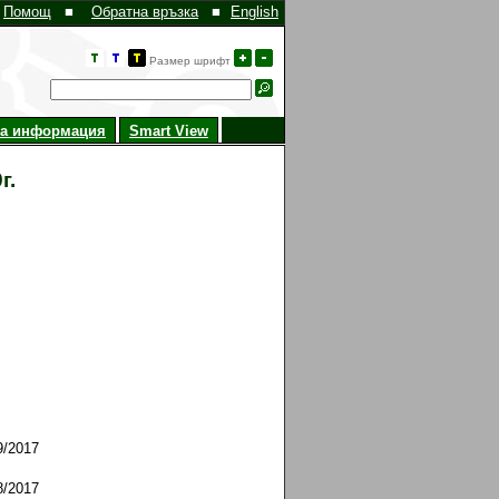
Помощ
■
Обратна връзка
■
English
Размер шрифт
на информация
Smart View
г.
9/2017
8/2017