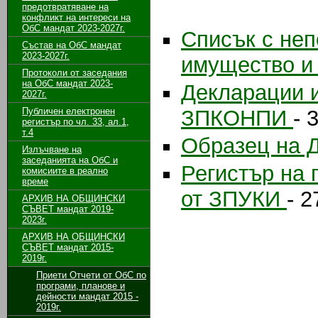
предотвратяване на
конфликт на интереси на
ОбС мандат 2023-2027г.
Списък с неп
Състав на ОбС мандат
2023-2027г.
имущество и
Протоколи от заседания
на ОбС мандат 2023-
Декларации и
2027г.
Публичен електронен
ЗПКОНПИ
- 
регистър по чл. 33, ал.1,
т.4
Образец на 
Излъчване на
заседанията на ОбС и
Регистър на 
комисиите в реално
време
от ЗПУКИ
- 2
АРХИВ НА ОБЩИНСКИ
СЪВЕТ мандат 2019-
2023г.
АРХИВ НА ОБЩИНСКИ
СЪВЕТ мандат 2015-
2019г.
Приети Отчети от ОбС по
програми, планове и
дейности мандат 2015 -
2019г.