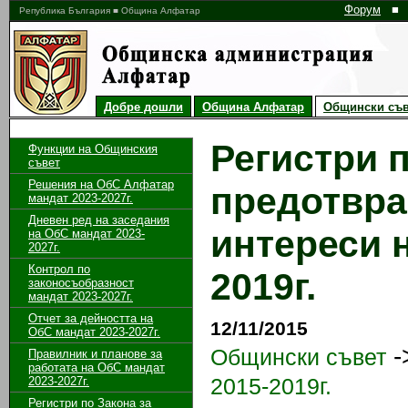
Форум
■
Република България ■ Община Алфатар
Добре дошли
Община Алфатар
Общински съв
Регистри п
Функции на Общинския
съвет
Решения на ОбС Алфатар
предотвра
мандат 2023-2027г.
Дневен ред на заседания
интереси 
на ОбС мандат 2023-
2027г.
Контрол по
2019г.
законосъобразност
мандат 2023-2027г.
Отчет за дейността на
12/11/2015
ОбС мандат 2023-2027г.
-
Общински съвет
Правилник и планове за
работата на ОбС мандат
2015-2019г.
2023-2027г.
Регистри по Закона за