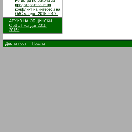
Регистри по Закона за
предотвратяване на
конфликт на интереси на
ОбС мандат 2015-2019г.
АРХИВ НА ОБЩИНСКИ
СЪВЕТ мандат 2011-
2015г.
Достъпност
Правни