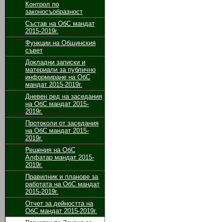
Контрол по
законосъобразност
Състав на ОбС мандат
2015-2019г.
Функции на Общинския
съвет
Докладни записки и
материали за публично
информиране на ОбС
мандат 2015-2019г.
Дневен ред на заседания
на ОбС мандат 2015-
2019г.
Протоколи от заседания
на ОбС мандат 2015-
2019г.
Решения на ОбС
Алфатар мандат 2015-
2019г.
Правилник и планове за
работата на ОбС мандат
2015-2019г.
Отчет за дейността на
ОбС мандат 2015-2019г.