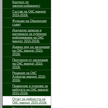
Контрол по
законосъобразност
Състав на ОбС мандат
2015-2019г.
Функции на Общинския
съвет
Докладни записки и
материали за публично
информиране на ОбС
мандат 2015-2019г.
Дневен ред на заседания
на ОбС мандат 2015-
2019г.
Протоколи от заседания
на ОбС мандат 2015-
2019г.
Решения на ОбС
Алфатар мандат 2015-
2019г.
Правилник и планове за
работата на ОбС мандат
2015-2019г.
Отчет за дейността на
ОбС мандат 2015-2019г.