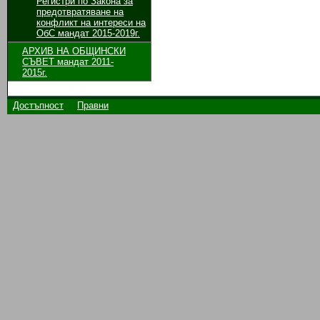
Регистри по Закона за
предотвратяване на
конфликт на интереси на
ОбС мандат 2015-2019г.
АРХИВ НА ОБЩИНСКИ
СЪВЕТ мандат 2011-
2015г.
Достъпност
Правни