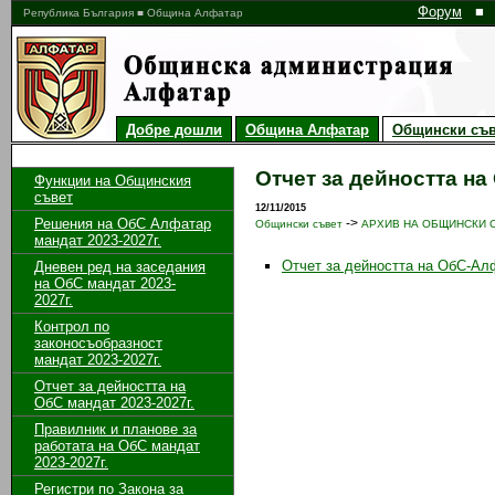
Форум
■
Република България ■ Община Алфатар
Добре дошли
Община Алфатар
Общински съв
Отчет за дейността на
Функции на Общинския
съвет
12/11/2015
Решения на ОбС Алфатар
->
Общински съвет
АРХИВ НА ОБЩИНСКИ СЪ
мандат 2023-2027г.
Отчет за дейността на ОбС-Алфа
Дневен ред на заседания
на ОбС мандат 2023-
2027г.
Контрол по
законосъобразност
мандат 2023-2027г.
Отчет за дейността на
ОбС мандат 2023-2027г.
Правилник и планове за
работата на ОбС мандат
2023-2027г.
Регистри по Закона за