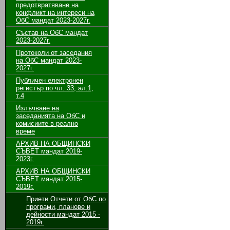
предотвратяване на
конфликт на интереси на
ОбС мандат 2023-2027г.
Състав на ОбС мандат
2023-2027г.
Протоколи от заседания
на ОбС мандат 2023-
2027г.
Публичен електронен
регистър по чл. 33, ал.1,
т.4
Излъчване на
заседанията на ОбС и
комисиите в реално
време
АРХИВ НА ОБЩИНСКИ
СЪВЕТ мандат 2019-
2023г.
АРХИВ НА ОБЩИНСКИ
СЪВЕТ мандат 2015-
2019г.
Приети Отчети от ОбС по
програми, планове и
дейности мандат 2015 -
2019г.