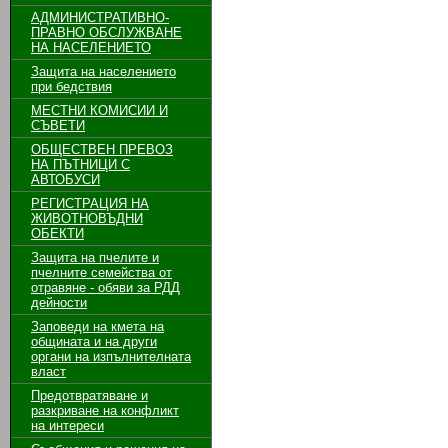
АДМИНИСТРАТИВНО-
ПРАВНО ОБСЛУЖВАНЕ
НА НАСЕЛЕНИЕТО
Защита на населението
при бедствия
МЕСТНИ КОМИСИИ И
СЪВЕТИ
ОБЩЕСТВЕН ПРЕВОЗ
НА ПЪТНИЦИ С
АВТОБУСИ
РЕГИСТРАЦИЯ НА
ЖИВОТНОВЪДНИ
ОБЕКТИ
Защита на пчелите и
пчелните семейства от
отравяне - обяви за РДД
дейности
Заповеди на кмета на
общината и на други
органи на изпълнителната
власт
Предотвратяване и
разкриване на конфликт
на интереси