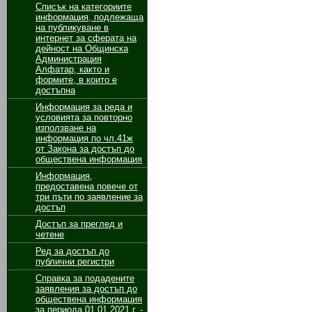
Списък на категориите
информация, подлежаща
на публикуване в
интернет за сферата на
дейност на Общинска
Администрация
Алфатар, както и
формите, в които е
достъпна
Информация за реда и
условията за повторно
използване на
информация по чл.41ж
от Закона за достъп до
обществена информация
Информация,
предоставена повече от
три пъти по заявление за
достъп
Достъп за преглед и
четене
Ред за достъп до
публични регистри
Справка за подадените
заявления за достъп до
обществена информация
за периода 01.01.2021 г. -