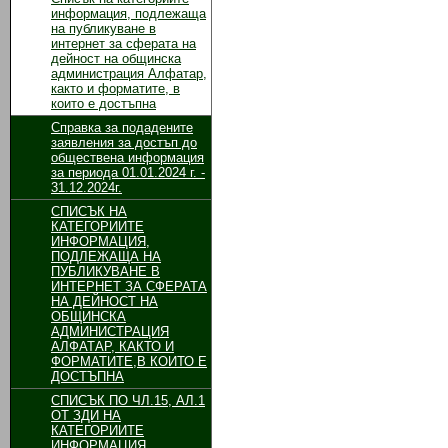
информация, подлежаща
на публикуване в
интернет за сферата на
дейност на общинска
администрация Алфатар,
както и форматите, в
които е достъпна
Справка за подадените
заявления за достъп до
обществена информация
за периода 01.01.2024 г. -
31.12.2024г.
СПИСЪК НА
КАТЕГОРИИТЕ
ИНФОРМАЦИЯ,
ПОДЛЕЖАЩА НА
ПУБЛИКУВАНЕ В
ИНТЕРНЕТ ЗА СФЕРАТА
НА ДЕЙНОСТ НА
ОБЩИНСКА
АДМИНИСТРАЦИЯ
АЛФАТАР, КАКТО И
ФОРМАТИТЕ,В КОИТО Е
ДОСТЪПНА
СПИСЪК ПО ЧЛ.15, АЛ.1
ОТ ЗДИ НА
КАТЕГОРИИТЕ
ИНФОРМАЦИЯ,