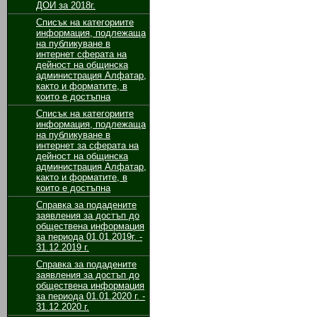
ДОИ за 2018г.
Списък на категориите
информация, подлежаща
на публикуване в
интернет сферата на
дейност на общинска
администрация Алфатар,
както и форматите, в
които е достъпна
Списък на категориите
информация, подлежаща
на публикуване в
интернет за сферата на
дейност на общинска
администрация Алфатар,
както и форматите, в
които е достъпна
Cправка за подадените
заявления за достъп до
обществена информация
за периода 01.01.2019г. -
31.12.2019 г.
Справка за подадените
заявления за достъп до
обществена информация
за периода 01.01.2020 г. -
31.12.2020 г.