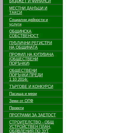
БЮДЖЕТ И ФИНАНСИ
МЕСТНИ ДАНЪЦИ И
ТАКСИ
Социални дейности и
услуги
ОБЩИНСКА
СОБСТВЕНОСТ
ПУБЛИЧНИ РЕГИСТРИ
НА ОБЩИНАТА
ПРОФИЛ НА КУПУВАЧА
(ОБЩЕСТВЕНИ
ПОРЪЧКИ)
ОБЩЕСТВЕНИ
ПОРЪЧКИ ПРЕДИ
1.10.2014г.
ТЪРГОВЕ И КОНКУРСИ
Пасища и мери
Земи от ОПФ
Проекти
ПРОГРАМИ ЗА ЗАЕТОСТ
СТРОИТЕЛСТВО - ОБЩ
УСТРОЙСТВЕН ПЛАН,
ОБЯВЛЕНИЯ ПО ЗУТ