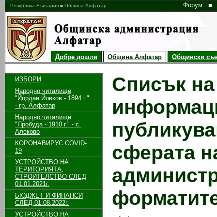
Форум
■
Република България ■ Община Алфатар
Добре дошли
Община Алфатар
Общински съв
Списък на
ИЗБОРИ
Народно читалище
"Йордан Йовков - 1894 г."
информаци
- гр. Алфатар
Народно читалище
публикува
"Пробуда - 1910 г." - с.
Алеково
КОРОНАВИРУС COVID-
сферата н
19
УСТРОЙСТВО НА
администр
ТЕРИТОРИЯТА,
СТРОИТЕЛСТВО СЛЕД
01.01.2021г.
форматите
БЮДЖЕТ И ФИНАНСИ
СЛЕД 01.08.2022г.
УСТРОЙСТВО НА