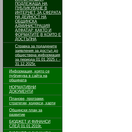
ПОДЛЕЖАЩА НА
ПУБЛИКУВАНЕ В
ИНТЕРНЕТ ЗА СФЕРАТА
НА ДЕЙНОСТ НА
ОБЩИНСКА
АДМИНИСТРАЦИЯ
АЛФАТАР, КАКТО И
ФОРМАТИТЕ,В КОИТО Е
ДОСТЪПНА
Справка за подадените
заявления за достъп до
обществена информация
за периода 01.01.2025 г. -
31.12.2025г.
Информация, която се
публикува в сайта на
общината
НОРМАТИВНИ
ДОКУМЕНТИ
Планове, програми,
стратегии, кодекси, харти
Общински план за
развитие
БЮДЖЕТ И ФИНАНСИ
СЛЕД 01.01.2019г.