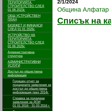
2/1/2024
ТЕРИТОРИЯТА,
СТРОИТЕЛСТВО СЛЕД
Община Алфатар
01.08.2023г.
ОБЩ УСТРОЙСТВЕН
Списък на к
ПЛАН
БЮДЖЕТ И ФИНАНСИ
СЛЕД 01.01.2026г.
УСТРОЙСТВО НА
ТЕРИТОРИЯТА,
СТРОИТЕЛСТВО СЛЕД
01.06.2026г.
Административна
структура
АДМИНИСТРАТИВНИ
УСЛУГИ
Достъп до обществена
информация
Годишен отчет за
подадените заявления за
достъп до обществена
информация през 2014г.
Справка за подадени
заявления за ДОИ
01.01.2016 - 31.03.2016 г.