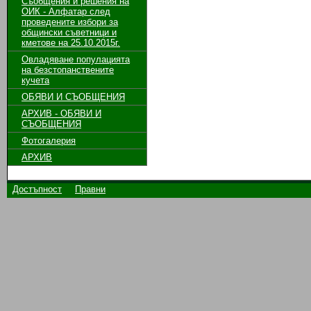
Съобщения и решения на
ОИК - Алфатар след
проведените избори за
общински съветници и
кметове на 25.10.2015г.
Овладяване популацията
на безстопанствените
кучета
ОБЯВИ И СЪОБЩЕНИЯ
АРХИВ - ОБЯВИ И
СЪОБЩЕНИЯ
Фотогалерия
АРХИВ
Достъпност
Правни