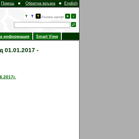
Помощ
■
Обратна връзка
■
English
Размер шрифт
на информация
Smart View
 01.01.2017 -
.2017г.