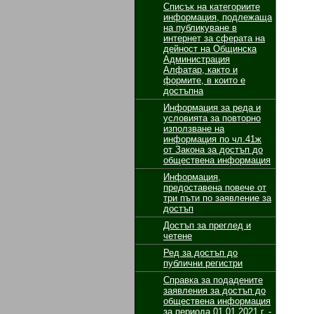
Списък на категориите
информация, подлежаща
на публикуване в
интернет за сферата на
дейност на Общинска
Администрация
Алфатар, както и
формите, в които е
достъпна
Информация за реда и
условията за повторно
използване на
информация по чл.41ж
от Закона за достъп до
обществена информация
Информация,
предоставена повече от
три пъти по заявление за
достъп
Достъп за преглед и
четене
Ред за достъп до
публични регистри
Справка за подадените
заявления за достъп до
обществена информация
за периода 01.01.2021 г. -