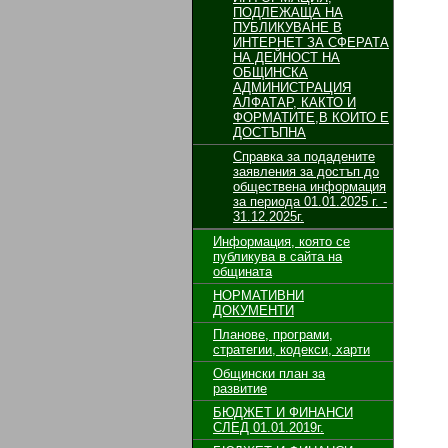
ПОДЛЕЖАЩА НА
ПУБЛИКУВАНЕ В
ИНТЕРНЕТ ЗА СФЕРАТА
НА ДЕЙНОСТ НА
ОБЩИНСКА
АДМИНИСТРАЦИЯ
АЛФАТАР, КАКТО И
ФОРМАТИТЕ,В КОИТО Е
ДОСТЪПНА
Справка за подадените
заявления за достъп до
обществена информация
за периода 01.01.2025 г. -
31.12.2025г.
Информация, която се
публикува в сайта на
общината
НОРМАТИВНИ
ДОКУМЕНТИ
Планове, програми,
стратегии, кодекси, харти
Общински план за
развитие
БЮДЖЕТ И ФИНАНСИ
СЛЕД 01.01.2019г.