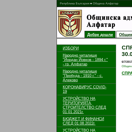
Република България ■ Община Алфатар
Добре дошли
Общин
СПР
ИЗБОРИ
30.
Народно читалище
"Йордан Йовков - 1894 г."
6/7/201
- гр. Алфатар
Общин
Народно читалище
СПРА
"Пробуда - 1910 г." - с.
Алеково
КОРОНАВИРУС COVID-
19
УСТРОЙСТВО НА
ТЕРИТОРИЯТА,
СТРОИТЕЛСТВО СЛЕД
01.01.2021г.
БЮДЖЕТ И ФИНАНСИ
СЛЕД 01.08.2022г.
УСТРОЙСТВО НА