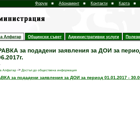
Форум
■
Абонамент
■
Контакти
■
Карта
■
а Алфатар
Общински съвет
Административни услуги
Полез
АВКА за подадени заявления за ДОИ за период
06.2017г.
7
->
а Алфатар
Достъп до обществена информация
ВКА за подадени заявления за ДОИ за период 01.01.2017 - 30.06