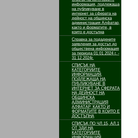
информация, подлежаща
на публикуване в
интернет за сферата на
дейност на общинска
администрация Алфатар,
както и форматите, в
които е достъпна
Справка за подадените
заявления за достъп до
обществена информация
за периода 01.01.2024 г. -
31.12.2024г.
СПИСЪК НА
КАТЕГОРИИТЕ
ИНФОРМАЦИЯ,
ПОДЛЕЖАЩА НА
ПУБЛИКУВАНЕ В
ИНТЕРНЕТ ЗА СФЕРАТА
НА ДЕЙНОСТ НА
ОБЩИНСКА
АДМИНИСТРАЦИЯ
АЛФАТАР, КАКТО И
ФОРМАТИТЕ,В КОИТО Е
ДОСТЪПНА
СПИСЪК ПО ЧЛ.15, АЛ.1
ОТ ЗДИ НА
КАТЕГОРИИТЕ
ИНФОРМАЦИЯ,