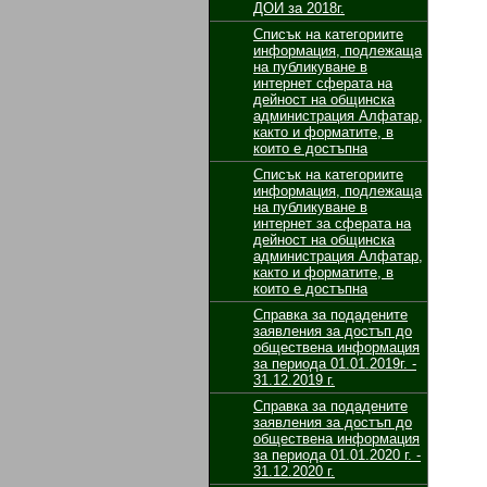
ДОИ за 2018г.
Списък на категориите
информация, подлежаща
на публикуване в
интернет сферата на
дейност на общинска
администрация Алфатар,
както и форматите, в
които е достъпна
Списък на категориите
информация, подлежаща
на публикуване в
интернет за сферата на
дейност на общинска
администрация Алфатар,
както и форматите, в
които е достъпна
Cправка за подадените
заявления за достъп до
обществена информация
за периода 01.01.2019г. -
31.12.2019 г.
Справка за подадените
заявления за достъп до
обществена информация
за периода 01.01.2020 г. -
31.12.2020 г.