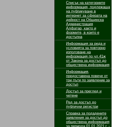
Списък на категориите
информация, подлежаща
на публикуване в
интернет за сферата на
дейност на Общинска
Администрация
Алфатар, както и
формите, в които е
достъпна
Информация за реда и
условията за повторно
използване на
информация по чл.41ж
от Закона за достъп до
обществена информация
Информация,
предоставена повече от
три пъти по заявление за
достъп
Достъп за преглед и
четене
Ред за достъп до
публични регистри
Справка за подадените
заявления за достъп до
обществена информация
за периода 01.01.2021 г. -