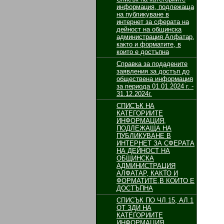
информация, подлежаща
на публикуване в
интернет за сферата на
дейност на общинска
администрация Алфатар,
както и форматите, в
които е достъпна
Справка за подадените
заявления за достъп до
обществена информация
за периода 01.01.2024 г. -
31.12.2024г.
СПИСЪК НА
КАТЕГОРИИТЕ
ИНФОРМАЦИЯ,
ПОДЛЕЖАЩА НА
ПУБЛИКУВАНЕ В
ИНТЕРНЕТ ЗА СФЕРАТА
НА ДЕЙНОСТ НА
ОБЩИНСКА
АДМИНИСТРАЦИЯ
АЛФАТАР, КАКТО И
ФОРМАТИТЕ,В КОИТО Е
ДОСТЪПНА
СПИСЪК ПО ЧЛ.15, АЛ.1
ОТ ЗДИ НА
КАТЕГОРИИТЕ
ИНФОРМАЦИЯ,