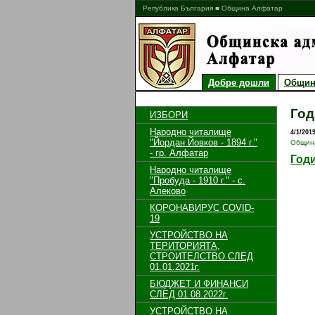
Република България ■ Община Алфатар
Добре дошли
Общин
Год
ИЗБОРИ
Народно читалище
4/1/201
"Йордан Йовков - 1894 г."
Общин
- гр. Алфатар
Годи
Народно читалище
"Пробуда - 1910 г." - с.
Алеково
КОРОНАВИРУС COVID-
19
УСТРОЙСТВО НА
ТЕРИТОРИЯТА,
СТРОИТЕЛСТВО СЛЕД
01.01.2021г.
БЮДЖЕТ И ФИНАНСИ
СЛЕД 01.08.2022г.
УСТРОЙСТВО НА