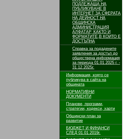
ПОДЛЕЖАЩА НА
ПУБЛИКУВАНЕ В
ИНТЕРНЕТ ЗА СФЕРАТА
НА ДЕЙНОСТ НА
ОБЩИНСКА
АДМИНИСТРАЦИЯ
АЛФАТАР, КАКТО И
ФОРМАТИТЕ,В КОИТО Е
ДОСТЪПНА
Справка за подадените
заявления за достъп до
обществена информация
за периода 01.01.2025 г. -
31.12.2025г.
Информация, която се
публикува в сайта на
общината
НОРМАТИВНИ
ДОКУМЕНТИ
Планове, програми,
стратегии, кодекси, харти
Общински план за
развитие
БЮДЖЕТ И ФИНАНСИ
СЛЕД 01.01.2019г.