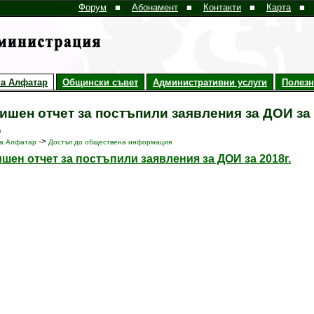
Форум
■
Абонамент
■
Контакти
■
Карта
■
а Алфатар
Общински съвет
Административни услуги
Полез
ишен отчет за постъпили заявления за ДОИ за 
9
->
а Алфатар
Достъп до обществена информация
шен отчет за постъпили заявления за ДОИ за 2018г.