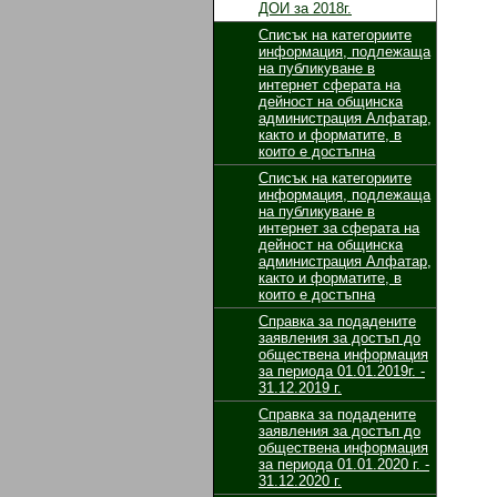
ДОИ за 2018г.
Списък на категориите
информация, подлежаща
на публикуване в
интернет сферата на
дейност на общинска
администрация Алфатар,
както и форматите, в
които е достъпна
Списък на категориите
информация, подлежаща
на публикуване в
интернет за сферата на
дейност на общинска
администрация Алфатар,
както и форматите, в
които е достъпна
Cправка за подадените
заявления за достъп до
обществена информация
за периода 01.01.2019г. -
31.12.2019 г.
Справка за подадените
заявления за достъп до
обществена информация
за периода 01.01.2020 г. -
31.12.2020 г.