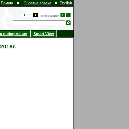
Помощ
■
Обратна връзка
■
English
Размер шрифт
на информация
Smart View
2018г.