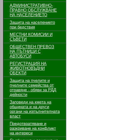
АДМИНИСТРАТИВНО-
ПРАВНО ОБСЛУЖВАНЕ
НА НАСЕЛЕНИЕТО
Защита на населението
при бедствия
МЕСТНИ КОМИСИИ И
СЪВЕТИ
ОБЩЕСТВЕН ПРЕВОЗ
НА ПЪТНИЦИ С
АВТОБУСИ
РЕГИСТРАЦИЯ НА
ЖИВОТНОВЪДНИ
ОБЕКТИ
Защита на пчелите и
пчелните семейства от
отравяне - обяви за РДД
дейности
Заповеди на кмета на
общината и на други
органи на изпълнителната
власт
Предотвратяване и
разкриване на конфликт
на интереси