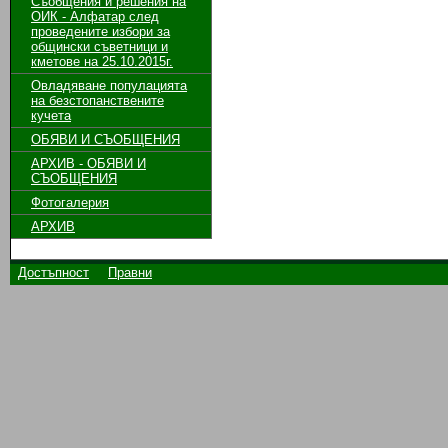
Съобщения и решения на
ОИК - Алфатар след
проведените избори за
общински съветници и
кметове на 25.10.2015г.
Овладяване популацията
на безстопанствените
кучета
ОБЯВИ И СЪОБЩЕНИЯ
АРХИВ - ОБЯВИ И
СЪОБЩЕНИЯ
Фотогалерия
АРХИВ
Достъпност
Правни