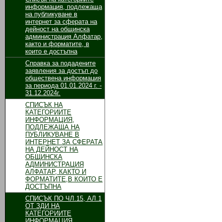
информация, подлежаща
на публикуване в
интернет за сферата на
дейност на общинска
администрация Алфатар,
както и форматите, в
които е достъпна
Справка за подадените
заявления за достъп до
обществена информация
за периода 01.01.2024 г. -
31.12.2024г.
СПИСЪК НА
КАТЕГОРИИТЕ
ИНФОРМАЦИЯ,
ПОДЛЕЖАЩА НА
ПУБЛИКУВАНЕ В
ИНТЕРНЕТ ЗА СФЕРАТА
НА ДЕЙНОСТ НА
ОБЩИНСКА
АДМИНИСТРАЦИЯ
АЛФАТАР, КАКТО И
ФОРМАТИТЕ,В КОИТО Е
ДОСТЪПНА
СПИСЪК ПО ЧЛ.15, АЛ.1
ОТ ЗДИ НА
КАТЕГОРИИТЕ
ИНФОРМАЦИЯ,