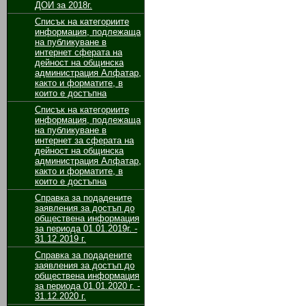
ДОИ за 2018г.
Списък на категориите
информация, подлежаща
на публикуване в
интернет сферата на
дейност на общинска
администрация Алфатар,
както и форматите, в
които е достъпна
Списък на категориите
информация, подлежаща
на публикуване в
интернет за сферата на
дейност на общинска
администрация Алфатар,
както и форматите, в
които е достъпна
Cправка за подадените
заявления за достъп до
обществена информация
за периода 01.01.2019г. -
31.12.2019 г.
Справка за подадените
заявления за достъп до
обществена информация
за периода 01.01.2020 г. -
31.12.2020 г.