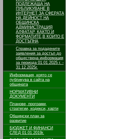
ПОДЛЕЖАЩА НА
ПУБЛИКУВАНЕ В
ИНТЕРНЕТ ЗА СФЕРАТА
НА ДЕЙНОСТ НА
ОБЩИНСКА
АДМИНИСТРАЦИЯ
АЛФАТАР, КАКТО И
ФОРМАТИТЕ,В КОИТО Е
ДОСТЪПНА
Справка за подадените
заявления за достъп до
обществена информация
за периода 01.01.2025 г. -
31.12.2025г.
Информация, която се
публикува в сайта на
общината
НОРМАТИВНИ
ДОКУМЕНТИ
Планове, програми,
стратегии, кодекси, харти
Общински план за
развитие
БЮДЖЕТ И ФИНАНСИ
СЛЕД 01.01.2019г.