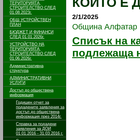
КОИТО Е 
ТЕРИТОРИЯТА,
СТРОИТЕЛСТВО СЛЕД
01.08.2023г.
2/1/2025
ОБЩ УСТРОЙСТВЕН
ПЛАН
Община Алфатар
БЮДЖЕТ И ФИНАНСИ
СЛЕД 01.01.2026г.
Списък на к
УСТРОЙСТВО НА
ТЕРИТОРИЯТА,
подлежаща н
СТРОИТЕЛСТВО СЛЕД
01.06.2026г.
Административна
структура
АДМИНИСТРАТИВНИ
УСЛУГИ
Достъп до обществена
информация
Годишен отчет за
подадените заявления за
достъп до обществена
информация през 2014г.
Справка за подадени
заявления за ДОИ
01.01.2016 - 31.03.2016 г.