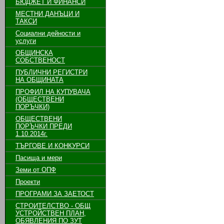
БЮДЖЕТ И ФИНАНСИ
МЕСТНИ ДАНЪЦИ И
ТАКСИ
Социални дейности и
услуги
ОБЩИНСКА
СОБСТВЕНОСТ
ПУБЛИЧНИ РЕГИСТРИ
НА ОБЩИНАТА
ПРОФИЛ НА КУПУВАЧА
(ОБЩЕСТВЕНИ
ПОРЪЧКИ)
ОБЩЕСТВЕНИ
ПОРЪЧКИ ПРЕДИ
1.10.2014г.
ТЪРГОВЕ И КОНКУРСИ
Пасища и мери
Земи от ОПФ
Проекти
ПРОГРАМИ ЗА ЗАЕТОСТ
СТРОИТЕЛСТВО - ОБЩ
УСТРОЙСТВЕН ПЛАН,
ОБЯВЛЕНИЯ ПО ЗУТ