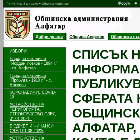
Форум
■
Република България ■ Община Алфатар
Добре дошли
Община Алфатар
Общински съв
СПИСЪК Н
ИЗБОРИ
Народно читалище
"Йордан Йовков - 1894 г."
ИНФОРМА
- гр. Алфатар
Народно читалище
ПУБЛИКУВ
"Пробуда - 1910 г." - с.
Алеково
КОРОНАВИРУС COVID-
СФЕРАТА 
19
УСТРОЙСТВО НА
ОБЩИНСК
ТЕРИТОРИЯТА,
СТРОИТЕЛСТВО СЛЕД
01.01.2021г.
АЛФАТАР,
БЮДЖЕТ И ФИНАНСИ
СЛЕД 01.08.2022г.
УСТРОЙСТВО НА