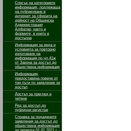
Списък на категориите
информация, подлежаща
на публикуване в
интернет за сферата на
дейност на Общинска
Администрация
Алфатар, както и
формите, в които е
достъпна
Информация за реда и
условията за повторно
използване на
информация по чл.41ж
от Закона за достъп до
обществена информация
Информация,
предоставена повече от
три пъти по заявление за
достъп
Достъп за преглед и
четене
Ред за достъп до
публични регистри
Справка за подадените
заявления за достъп до
обществена информация
за периода 01.01.2021 г. -