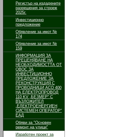
Регистър на издадените
разрешения за строеж
2025г.
Инвестиционно
предложение
Обявление за имот №
174
Обявление за имот №
159
ИНФОРМАЦИЯ ЗА
ПРЕЦЕНЯВАНЕ НА
НЕОБХОДИМОСТТА ОТ
ОВОС ЗА
ИНВЕСТИЦИОННО
ПРЕДЛОЖЕНИЕ ЗА
РЕКОНСТРУКЦИЯ С
ПРОВОДНИЦИ АСО 400
НА ЕЛЕКТРОПРОВОД
110 KV „БЕЗМЕР“ С
ВЪЗЛОЖИТЕЛ
„ЕЛЕКТРОЕНЕРГИЕН
СИСТЕМЕН ОПЕРАТОР“
ЕАД
Обяви за "Основен
ремонт на улици"
Изработен проект за