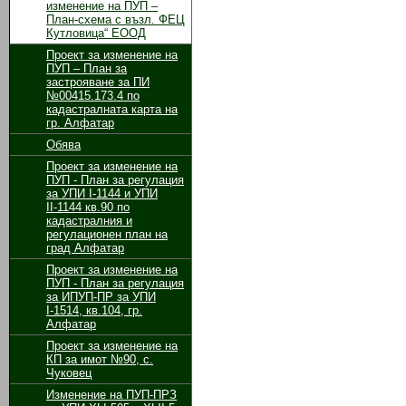
изменение на ПУП –
План-схема с възл. ФЕЦ
Кутловица“ ЕООД
Проект за изменение на
ПУП – План за
застрояване за ПИ
№00415.173.4 по
кадастралната карта на
гр. Алфатар
Обява
Проект за изменение на
ПУП - План за регулация
за УПИ І-1144 и УПИ
ІІ-1144 кв.90 по
кадастралния и
регулационен план на
град Алфатар
Проект за изменение на
ПУП - План за регулация
за ИПУП-ПР за УПИ
І-1514, кв.104, гр.
Алфатар
Проект за изменение на
КП за имот №90, с.
Чуковец
Изменение на ПУП-ПРЗ