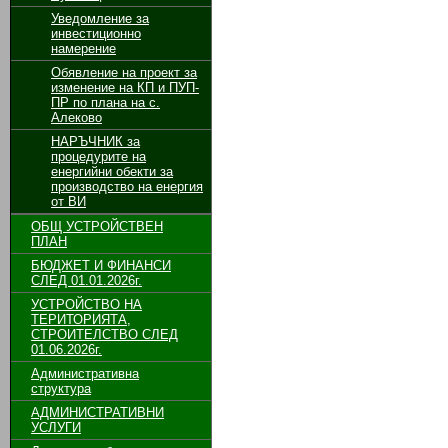
Уведомление за
инвестиционно
намерение
Обявление на проект за
изменение на КП и ПУП-
ПР по плана на с.
Алеково
НАРЪЧНИК за
процедурите на
енергийни обекти за
производство на енергия
от ВИ
ОБЩ УСТРОЙСТВЕН
ПЛАН
БЮДЖЕТ И ФИНАНСИ
СЛЕД 01.01.2026г.
УСТРОЙСТВО НА
ТЕРИТОРИЯТА,
СТРОИТЕЛСТВО СЛЕД
01.06.2026г.
Административна
структура
АДМИНИСТРАТИВНИ
УСЛУГИ