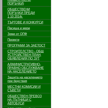
ПОРЪЧКИ)
ОБЩЕСТВЕНИ
ПОРЪЧКИ ПРЕДИ
1.10.2014г.
ТЪРГОВЕ И КОНКУРСИ
Пасища и мери
Земи от ОПФ
Проекти
ПРОГРАМИ ЗА ЗАЕТОСТ
СТРОИТЕЛСТВО - ОБЩ
УСТРОЙСТВЕН ПЛАН,
ОБЯВЛЕНИЯ ПО ЗУТ
АДМИНИСТРАТИВНО-
ПРАВНО ОБСЛУЖВАНЕ
НА НАСЕЛЕНИЕТО
Защита на населението
при бедствия
МЕСТНИ КОМИСИИ И
СЪВЕТИ
ОБЩЕСТВЕН ПРЕВОЗ
НА ПЪТНИЦИ С
АВТОБУСИ