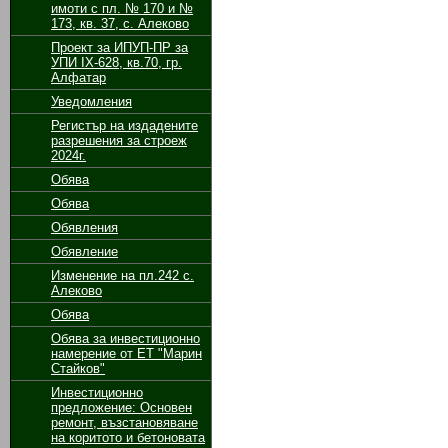
имоти с пл. № 170 и №
173, кв. 37, с. Алеково
Проект за ИПУП-ПР за
УПИ ІХ-628, кв.70, гр.
Алфатар
Уведомления
Регистър на издадените
разрешения за строеж
2024г.
Обява
Обява
Обявления
Обявление
Изменение на пл.242 с.
Алеково
Обява
Обява за инвестиционно
намерение от ЕТ "Марин
Стайков"
Инвестиционно
предложение: Основен
ремонт, възстановяване
на коритото и бетоновата