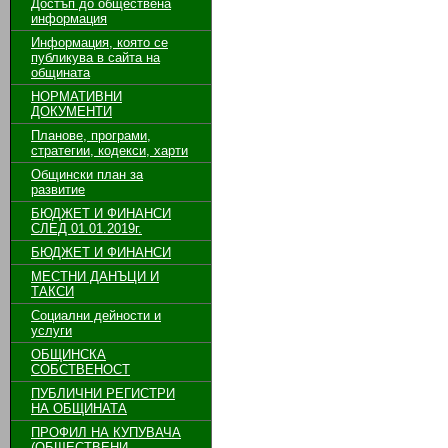
Достъп до обществена
информация
Информация, която се
публикува в сайта на
общината
НОРМАТИВНИ
ДОКУМЕНТИ
Планове, програми,
стратегии, кодекси, харти
Общински план за
развитие
БЮДЖЕТ И ФИНАНСИ
СЛЕД 01.01.2019г.
БЮДЖЕТ И ФИНАНСИ
МЕСТНИ ДАНЪЦИ И
ТАКСИ
Социални дейности и
услуги
ОБЩИНСКА
СОБСТВЕНОСТ
ПУБЛИЧНИ РЕГИСТРИ
НА ОБЩИНАТА
ПРОФИЛ НА КУПУВАЧА
(ОБЩЕСТВЕНИ