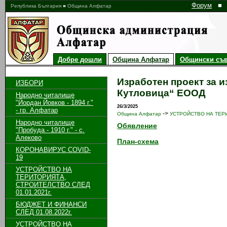
Форум
■
Република България ■ Община Алфатар
Добре дошли
Община Алфатар
Общински съв
Изработен проект за и
ИЗБОРИ
Кутловица“ ЕООД
Народно читалище
"Йордан Йовков - 1894 г."
26/3/2025
- гр. Алфатар
->
Община Алфатар
УСТРОЙСТВО НА ТЕРИ
Народно читалище
Обявление
"Пробуда - 1910 г." - с.
Алеково
План-схема
КОРОНАВИРУС COVID-
19
УСТРОЙСТВО НА
ТЕРИТОРИЯТА,
СТРОИТЕЛСТВО СЛЕД
01.01.2021г.
БЮДЖЕТ И ФИНАНСИ
СЛЕД 01.08.2022г.
УСТРОЙСТВО НА