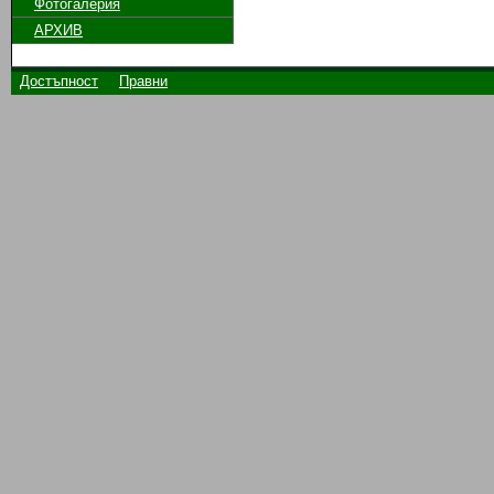
Фотогалерия
АРХИВ
Достъпност
Правни