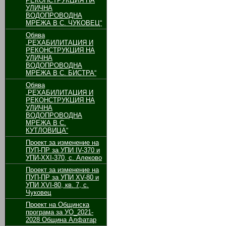
РЕКОНСТРУКЦИЯ НА
УЛИЧНА
ВОДОПРОВОДНА
МРЕЖА В С. ЧУКОВЕЦ“
Обява
„РЕХАБИЛИТАЦИЯ И
РЕКОНСТРУКЦИЯ НА
УЛИЧНА
ВОДОПРОВОДНА
МРЕЖА В С. БИСТРА“
Обява
„РЕХАБИЛИТАЦИЯ И
РЕКОНСТРУКЦИЯ НА
УЛИЧНА
ВОДОПРОВОДНА
МРЕЖА В С.
КУТЛОВИЦА“
Проект за изменение на
ПУП-ПР за УПИ ІV-370 и
УПИ-ХХІ-370, с. Алеково
Проект за изменение на
ПУП-ПР за УПИ ХV-80 и
УПИ ХVІ-80, кв. 7, с.
Чуковец
Проект на Общинска
програма за УО_2021-
2028 Община Алфатар