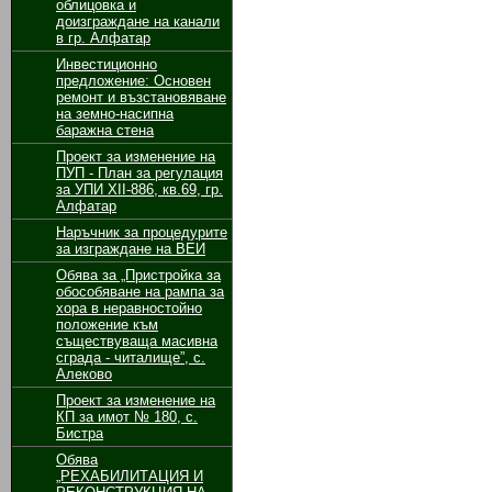
облицовка и
доизграждане на канали
в гр. Алфатар
Инвестиционно
предложение: Основен
ремонт и възстановяване
на земно-насипна
баражна стена
Проект за изменение на
ПУП - План за регулация
за УПИ ХІІ-886, кв.69, гр.
Алфатар
Наръчник за процедурите
за изграждане на ВЕИ
Обява за „Пристройка за
обособяване на рампа за
хора в неравностойно
положение към
съществуваща масивна
сграда - читалище”, с.
Алеково
Проект за изменение на
КП за имот № 180, с.
Бистра
Обява
„РЕХАБИЛИТАЦИЯ И