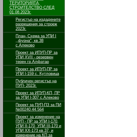
ТЕРИТОРИЯТА,
СТРОИТЕЛСТВО СЛЕД
01.08.2023г.
Регистър на издадените
разрешения за строеж
2023г.
План- Схема за УПИ I
,,фурна", кв.38
с.Алеково
Проект за ИПУП-ПР за
УПИ XVII - резервен
терен гр.Алфатар
Проект за ИПУП-ПР за
УПИ I-159 с. Кутловица
Публичен регистър на
ПУП- 2023г.
Проект за ИПУП-КП, ПР
за УПИ I-307 с.Алеково
Проект за ПУП-ПЗ за ПИ
№00240.44.564
Проект за изменение на
ПУП - ПР за УПИ І-170,
УПИ ІІ-170, УПИ ІІІ-170 и
УПИ ХХ-173 кв.37, и
изменение на КП за