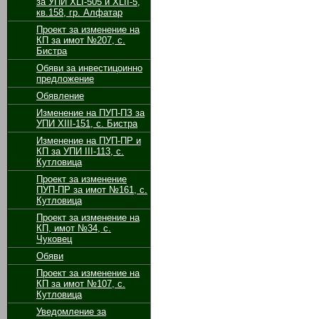
за УПИ XLI-505 и XLII-5,
кв.158, гр. Алфатар
Проект за изменение на
КП за имот №207, с.
Бистра
Обяви за инвестицоинно
предложение
Обявление
Изменение на ПУП-ПЗ за
УПИ ХІІІ-151, с. Бистра
Изменение на ПУП-ПР и
КП за УПИ ІІІ-113, с.
Кутловица
Проект за изменение
ПУП-ПР за имот №161, с.
Кутловица
Проект за изменение на
КП, имот №34, с.
Чуковец
Обяви
Проект за изменение на
КП за имот №107, с.
Кутловица
Уведомление за