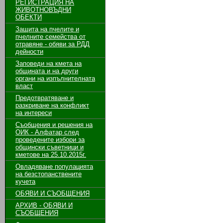
РЕГИСТРАЦИЯ НА
ЖИВОТНОВЪДНИ
ОБЕКТИ
Защита на пчелите и
пчелните семейства от
отравяне - обяви за РДД
дейности
Заповеди на кмета на
общината и на други
органи на изпълнителната
власт
Предотвратяване и
разкриване на конфликт
на интереси
Съобщения и решения на
ОИК - Алфатар след
проведените избори за
общински съветници и
кметове на 25.10.2015г.
Овладяване популацията
на безстопанствените
кучета
ОБЯВИ И СЪОБЩЕНИЯ
АРХИВ - ОБЯВИ И
СЪОБЩЕНИЯ