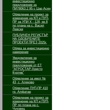
инвестиционно
предложение за
ПИ78063.2.95 с Цар Асен
Обявление на проект за
изменение на КП и ПУП-
ПР за УПИ Х - 128, кв.8
по плана на с. Васил
Левски
ПУБЛИЧЕН РЕГИСТЪР
НА ОДОБРЕНИТЕ
ПРОЕКТИ ПРЕЗ 2025г.
Обява за инвестиционно
намерение
Уведомление за
инвестиционно
предложение от ЕТ
"АГРОСТАР-Христо
Куртев"
Обявление за имот №
43, с. Алеково
Обявление ПУП-ПР 410
гр. Алфатар
Обявление на проект за
изменение на КП и ПУП-
ПР по плана на с.
Чуковец