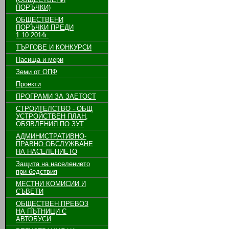
ПОРЪЧКИ)
ОБЩЕСТВЕНИ
ПОРЪЧКИ ПРЕДИ
1.10.2014г.
ТЪРГОВЕ И КОНКУРСИ
Пасища и мери
Земи от ОПФ
Проекти
ПРОГРАМИ ЗА ЗАЕТОСТ
СТРОИТЕЛСТВО - ОБЩ
УСТРОЙСТВЕН ПЛАН,
ОБЯВЛЕНИЯ ПО ЗУТ
АДМИНИСТРАТИВНО-
ПРАВНО ОБСЛУЖВАНЕ
НА НАСЕЛЕНИЕТО
Защита на населението
при бедствия
МЕСТНИ КОМИСИИ И
СЪВЕТИ
ОБЩЕСТВЕН ПРЕВОЗ
НА ПЪТНИЦИ С
АВТОБУСИ