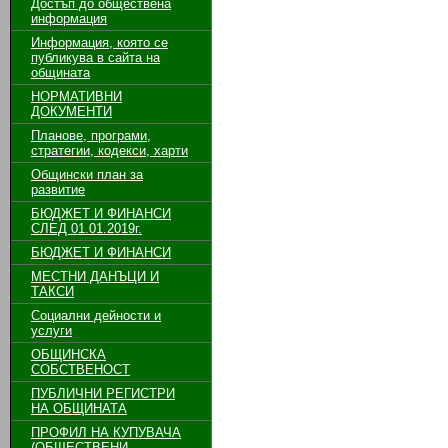
Достъп до обществена
информация
Информация, която се
публикува в сайта на
общината
НОРМАТИВНИ
ДОКУМЕНТИ
Планове, програми,
стратегии, кодекси, харти
Общински план за
развитие
БЮДЖЕТ И ФИНАНСИ
СЛЕД 01.01.2019г.
БЮДЖЕТ И ФИНАНСИ
МЕСТНИ ДАНЪЦИ И
ТАКСИ
Социални дейности и
услуги
ОБЩИНСКА
СОБСТВЕНОСТ
ПУБЛИЧНИ РЕГИСТРИ
НА ОБЩИНАТА
ПРОФИЛ НА КУПУВАЧА
(ОБЩЕСТВЕНИ