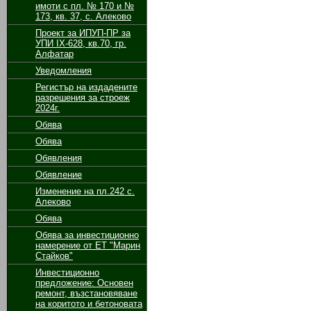
имоти с пл. № 170 и №
173, кв. 37, с. Алеково
Проект за ИПУП-ПР за
УПИ ІХ-628, кв.70, гр.
Алфатар
Уведомления
Регистър на издадените
разрешения за строеж
2024г.
Обява
Обява
Обявления
Обявление
Изменение на пл.242 с.
Алеково
Обява
Обява за инвестиционно
намерение от ЕТ "Марин
Стайков"
Инвестиционно
предложение: Основен
ремонт, възстановяване
на коритото и бетоновата