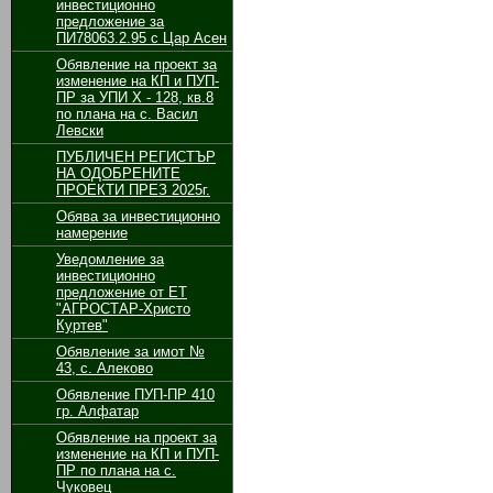
инвестиционно
предложение за
ПИ78063.2.95 с Цар Асен
Обявление на проект за
изменение на КП и ПУП-
ПР за УПИ Х - 128, кв.8
по плана на с. Васил
Левски
ПУБЛИЧЕН РЕГИСТЪР
НА ОДОБРЕНИТЕ
ПРОЕКТИ ПРЕЗ 2025г.
Обява за инвестиционно
намерение
Уведомление за
инвестиционно
предложение от ЕТ
"АГРОСТАР-Христо
Куртев"
Обявление за имот №
43, с. Алеково
Обявление ПУП-ПР 410
гр. Алфатар
Обявление на проект за
изменение на КП и ПУП-
ПР по плана на с.
Чуковец