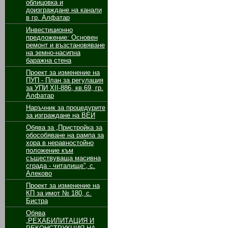
облицовка и
доизграждане на канали
в гр. Алфатар
Инвестиционно
предложение: Основен
ремонт и възстановяване
на земно-насипна
баражна стена
Проект за изменение на
ПУП - План за регулация
за УПИ ХІІ-886, кв.69, гр.
Алфатар
Наръчник за процедурите
за изграждане на ВЕИ
Обява за „Пристройка за
обособяване на рампа за
хора в неравностойно
положение към
съществуваща масивна
сграда - читалище”, с.
Алеково
Проект за изменение на
КП за имот № 180, с.
Бистра
Обява
„РЕХАБИЛИТАЦИЯ И