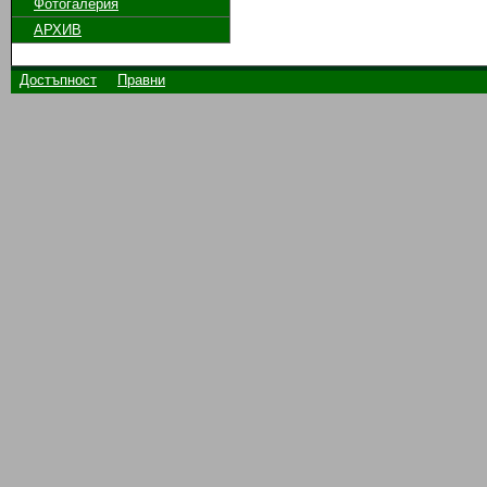
Фотогалерия
АРХИВ
Достъпност
Правни