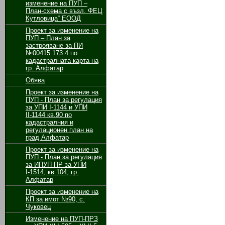
изменение на ПУП –
План-схема с възл. ФЕЦ
Кутловица“ ЕООД
Проект за изменение на
ПУП – План за
застрояване за ПИ
№00415.173.4 по
кадастралната карта на
гр. Алфатар
Обява
Проект за изменение на
ПУП - План за регулация
за УПИ І-1144 и УПИ
ІІ-1144 кв.90 по
кадастралния и
регулационен план на
град Алфатар
Проект за изменение на
ПУП - План за регулация
за ИПУП-ПР за УПИ
І-1514, кв.104, гр.
Алфатар
Проект за изменение на
КП за имот №90, с.
Чуковец
Изменение на ПУП-ПРЗ