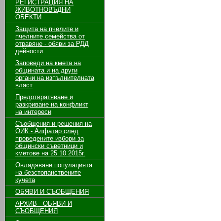
РЕГИСТРАЦИЯ НА
ЖИВОТНОВЪДНИ
ОБЕКТИ
Защита на пчелите и
пчелните семейства от
отравяне - обяви за РДД
дейности
Заповеди на кмета на
общината и на други
органи на изпълнителната
власт
Предотвратяване и
разкриване на конфликт
на интереси
Съобщения и решения на
ОИК - Алфатар след
проведените избори за
общински съветници и
кметове на 25.10.2015г.
Овладяване популацията
на безстопанствените
кучета
ОБЯВИ И СЪОБЩЕНИЯ
АРХИВ - ОБЯВИ И
СЪОБЩЕНИЯ