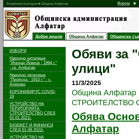
Форум
■
Република България ■ Община Алфатар
Добре дошли
Община Алфатар
Общински съв
Обяви за 
ИЗБОРИ
Народно читалище
"Йордан Йовков - 1894 г."
улици"
- гр. Алфатар
Народно читалище
"Пробуда - 1910 г." - с.
11/3/2025
Алеково
Община Алфатар
КОРОНАВИРУС COVID-
19
СТРОИТЕЛСТВО СЛ
УСТРОЙСТВО НА
ТЕРИТОРИЯТА,
Обява Основ
СТРОИТЕЛСТВО СЛЕД
01.01.2021г.
Алфатар
БЮДЖЕТ И ФИНАНСИ
СЛЕД 01.08.2022г.
УСТРОЙСТВО НА