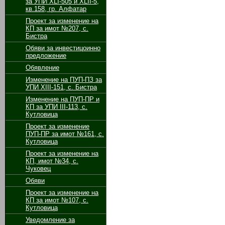
за УПИ XLI-505 и XLII-5,
кв.158, гр. Алфатар
Проект за изменение на
КП за имот №207, с.
Бистра
Обяви за инвестицоинно
предложение
Обявление
Изменение на ПУП-ПЗ за
УПИ ХІІІ-151, с. Бистра
Изменение на ПУП-ПР и
КП за УПИ ІІІ-113, с.
Кутловица
Проект за изменение
ПУП-ПР за имот №161, с.
Кутловица
Проект за изменение на
КП, имот №34, с.
Чуковец
Обяви
Проект за изменение на
КП за имот №107, с.
Кутловица
Уведомление за