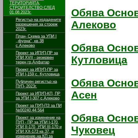
ТЕРИТОРИЯТА,
СТРОИТЕЛСТВО СЛЕД
Обява Основ
01.08.2023г.
Регистър на издадените
Алеково
разрешения за строеж
2023г.
План- Схема за УПИ I
,,фурна", кв.38
Обява Основ
с.Алеково
Проект за ИПУП-ПР за
Кутловица
УПИ XVII - резервен
терен гр.Алфатар
Проект за ИПУП-ПР за
УПИ I-159 с. Кутловица
Обява Основ
Публичен регистър на
ПУП- 2023г.
Асен
Проект за ИПУП-КП, ПР
за УПИ I-307 с.Алеково
Проект за ПУП-ПЗ за ПИ
№00240.44.564
Обява Основ
Проект за изменение на
ПУП - ПР за УПИ І-170,
Чуковец
УПИ ІІ-170, УПИ ІІІ-170 и
УПИ ХХ-173 кв.37, и
изменение на КП за