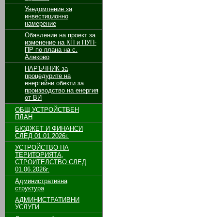
Уведомление за
инвестиционно
намерение
Обявление на проект за
изменение на КП и ПУП-
ПР по плана на с.
Алеково
НАРЪЧНИК за
процедурите на
енергийни обекти за
производство на енергия
от ВИ
ОБЩ УСТРОЙСТВЕН
ПЛАН
БЮДЖЕТ И ФИНАНСИ
СЛЕД 01.01.2026г.
УСТРОЙСТВО НА
ТЕРИТОРИЯТА,
СТРОИТЕЛСТВО СЛЕД
01.06.2026г.
Административна
структура
АДМИНИСТРАТИВНИ
УСЛУГИ