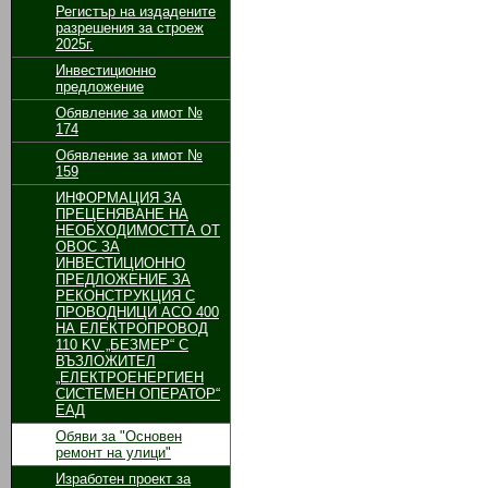
Регистър на издадените
разрешения за строеж
2025г.
Инвестиционно
предложение
Обявление за имот №
174
Обявление за имот №
159
ИНФОРМАЦИЯ ЗА
ПРЕЦЕНЯВАНЕ НА
НЕОБХОДИМОСТТА ОТ
ОВОС ЗА
ИНВЕСТИЦИОННО
ПРЕДЛОЖЕНИЕ ЗА
РЕКОНСТРУКЦИЯ С
ПРОВОДНИЦИ АСО 400
НА ЕЛЕКТРОПРОВОД
110 KV „БЕЗМЕР“ С
ВЪЗЛОЖИТЕЛ
„ЕЛЕКТРОЕНЕРГИЕН
СИСТЕМЕН ОПЕРАТОР“
ЕАД
Обяви за "Основен
ремонт на улици"
Изработен проект за