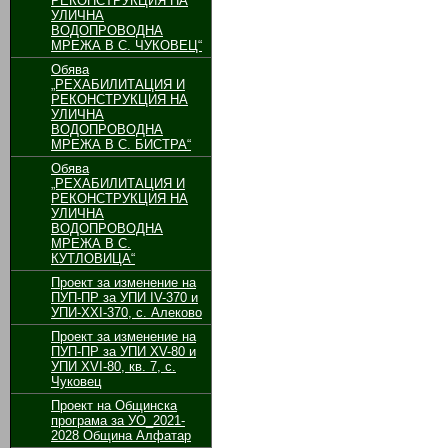
РЕКОНСТРУКЦИЯ НА
УЛИЧНА
ВОДОПРОВОДНА
МРЕЖА В С. ЧУКОВЕЦ“
Обява
„РЕХАБИЛИТАЦИЯ И
РЕКОНСТРУКЦИЯ НА
УЛИЧНА
ВОДОПРОВОДНА
МРЕЖА В С. БИСТРА“
Обява
„РЕХАБИЛИТАЦИЯ И
РЕКОНСТРУКЦИЯ НА
УЛИЧНА
ВОДОПРОВОДНА
МРЕЖА В С.
КУТЛОВИЦА“
Проект за изменение на
ПУП-ПР за УПИ ІV-370 и
УПИ-ХХІ-370, с. Алеково
Проект за изменение на
ПУП-ПР за УПИ ХV-80 и
УПИ ХVІ-80, кв. 7, с.
Чуковец
Проект на Общинска
програма за УО_2021-
2028 Община Алфатар