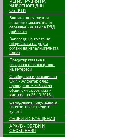
РЕГИСТРАЦИЯ НА
ЖИВОТНОВЪДНИ
ОБЕКТИ
Защита на пчелите и
пчелните семейства от
отравяне - обяви за РДД
дейности
Заповеди на кмета на
общината и на други
органи на изпълнителната
власт
Предотвратяване и
разкриване на конфликт
на интереси
Съобщения и решения на
ОИК - Алфатар след
проведените избори за
общински съветници и
кметове на 25.10.2015г.
Овладяване популацията
на безстопанствените
кучета
ОБЯВИ И СЪОБЩЕНИЯ
АРХИВ - ОБЯВИ И
СЪОБЩЕНИЯ