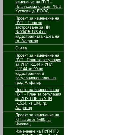
изменение на ПУП –
План-схема с възл. ФЕЦ
Кутловица“ ЕООД
Проект за изменение на
ПУП – План за
застрояване за ПИ
№00415.173.4 по
кадастралната карта на
гр. Алфатар
Обява
Проект за изменение на
ПУП - План за регулация
за УПИ І-1144 и УПИ
ІІ-1144 кв.90 по
кадастралния и
регулационен план на
град Алфатар
Проект за изменение на
ПУП - План за регулация
за ИПУП-ПР за УПИ
І-1514, кв.104, гр.
Алфатар
Проект за изменение на
КП за имот №90, с.
Чуковец
Изменение на ПУП-ПРЗ