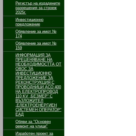
Регистър на издадените
разрешения за строеж
2025г.
Инвестиционно
предложение
Обявление за имот №
174
Обявление за имот №
159
ИНФОРМАЦИЯ ЗА
ПРЕЦЕНЯВАНЕ НА
НЕОБХОДИМОСТТА ОТ
ОВОС ЗА
ИНВЕСТИЦИОННО
ПРЕДЛОЖЕНИЕ ЗА
РЕКОНСТРУКЦИЯ С
ПРОВОДНИЦИ АСО 400
НА ЕЛЕКТРОПРОВОД
110 KV „БЕЗМЕР“ С
ВЪЗЛОЖИТЕЛ
„ЕЛЕКТРОЕНЕРГИЕН
СИСТЕМЕН ОПЕРАТОР“
ЕАД
Обяви за "Основен
ремонт на улици"
Изработен проект за