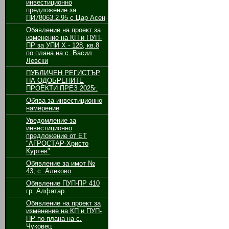
инвестиционно
предложение за
ПИ78063.2.95 с Цар Асен
Обявление на проект за
изменение на КП и ПУП-
ПР за УПИ Х - 128, кв.8
по плана на с. Васил
Левски
ПУБЛИЧЕН РЕГИСТЪР
НА ОДОБРЕНИТЕ
ПРОЕКТИ ПРЕЗ 2025г.
Обява за инвестиционно
намерение
Уведомление за
инвестиционно
предложение от ЕТ
"АГРОСТАР-Христо
Куртев"
Обявление за имот №
43, с. Алеково
Обявление ПУП-ПР 410
гр. Алфатар
Обявление на проект за
изменение на КП и ПУП-
ПР по плана на с.
Чуковец