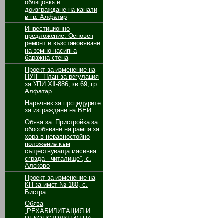
облицовка и
доизграждане на канали
в гр. Алфатар
Инвестиционно
предложение: Основен
ремонт и възстановяване
на земно-насипна
баражна стена
Проект за изменение на
ПУП - План за регулация
за УПИ ХІІ-886, кв.69, гр.
Алфатар
Наръчник за процедурите
за изграждане на ВЕИ
Обява за „Пристройка за
обособяване на рампа за
хора в неравностойно
положение към
съществуваща масивна
сграда - читалище”, с.
Алеково
Проект за изменение на
КП за имот № 180, с.
Бистра
Обява
„РЕХАБИЛИТАЦИЯ И