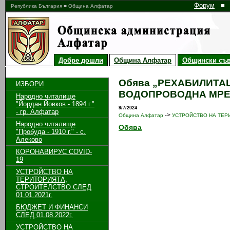
Форум
■
Република България ■ Община Алфатар
Добре дошли
Община Алфатар
Общински съв
Обява „РЕХАБИЛИТА
ИЗБОРИ
ВОДОПРОВОДНА МРЕЖ
Народно читалище
"Йордан Йовков - 1894 г."
9/7/2024
- гр. Алфатар
->
Община Алфатар
УСТРОЙСТВО НА ТЕРИ
Народно читалище
Обява
"Пробуда - 1910 г." - с.
Алеково
КОРОНАВИРУС COVID-
19
УСТРОЙСТВО НА
ТЕРИТОРИЯТА,
СТРОИТЕЛСТВО СЛЕД
01.01.2021г.
БЮДЖЕТ И ФИНАНСИ
СЛЕД 01.08.2022г.
УСТРОЙСТВО НА