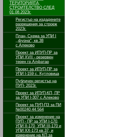
ТЕРИТОРИЯТА,
СТРОИТЕЛСТВО СЛЕД
01.08.2023г.
Регистър на издадените
разрешения за строеж
2023г.
План- Схема за УПИ I
,,фурна", кв.38
с.Алеково
Проект за ИПУП-ПР за
УПИ XVII - резервен
терен гр.Алфатар
Проект за ИПУП-ПР за
УПИ I-159 с. Кутловица
Публичен регистър на
ПУП- 2023г.
Проект за ИПУП-КП, ПР
за УПИ I-307 с.Алеково
Проект за ПУП-ПЗ за ПИ
№00240.44.564
Проект за изменение на
ПУП - ПР за УПИ І-170,
УПИ ІІ-170, УПИ ІІІ-170 и
УПИ ХХ-173 кв.37, и
изменение на КП за