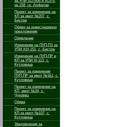
за УПИ XLI-505 и XLII-5,
кв.158, гр. Алфатар
Проект за изменение на
КП за имот №207, с.
Бистра
Обяви за инвестицоинно
предложение
Обявление
Изменение на ПУП-ПЗ за
УПИ ХІІІ-151, с. Бистра
Изменение на ПУП-ПР и
КП за УПИ ІІІ-113, с.
Кутловица
Проект за изменение
ПУП-ПР за имот №161, с.
Кутловица
Проект за изменение на
КП, имот №34, с.
Чуковец
Обяви
Проект за изменение на
КП за имот №107, с.
Кутловица
Уведомление за