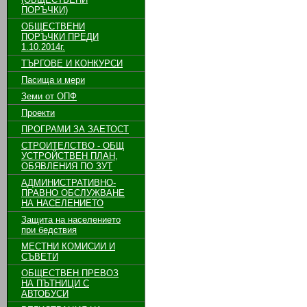
ПОРЪЧКИ)
ОБЩЕСТВЕНИ
ПОРЪЧКИ ПРЕДИ
1.10.2014г.
ТЪРГОВЕ И КОНКУРСИ
Пасища и мери
Земи от ОПФ
Проекти
ПРОГРАМИ ЗА ЗАЕТОСТ
СТРОИТЕЛСТВО - ОБЩ
УСТРОЙСТВЕН ПЛАН,
ОБЯВЛЕНИЯ ПО ЗУТ
АДМИНИСТРАТИВНО-
ПРАВНО ОБСЛУЖВАНЕ
НА НАСЕЛЕНИЕТО
Защита на населението
при бедствия
МЕСТНИ КОМИСИИ И
СЪВЕТИ
ОБЩЕСТВЕН ПРЕВОЗ
НА ПЪТНИЦИ С
АВТОБУСИ