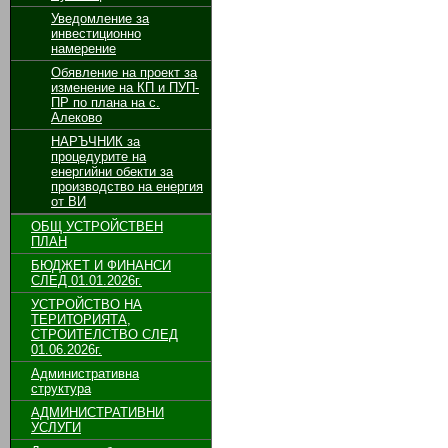
Уведомление за
инвестиционно
намерение
Обявление на проект за
изменение на КП и ПУП-
ПР по плана на с.
Алеково
НАРЪЧНИК за
процедурите на
енергийни обекти за
производство на енергия
от ВИ
ОБЩ УСТРОЙСТВЕН
ПЛАН
БЮДЖЕТ И ФИНАНСИ
СЛЕД 01.01.2026г.
УСТРОЙСТВО НА
ТЕРИТОРИЯТА,
СТРОИТЕЛСТВО СЛЕД
01.06.2026г.
Административна
структура
АДМИНИСТРАТИВНИ
УСЛУГИ