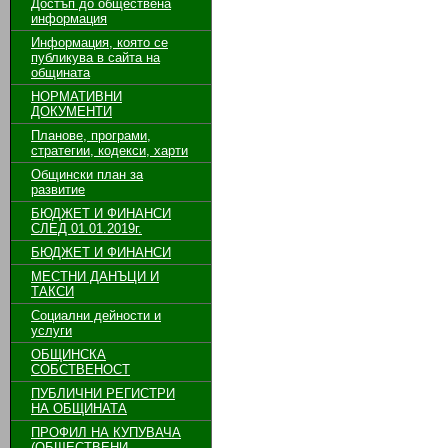
Достъп до обществена
информация
Информация, която се
публикува в сайта на
общината
НОРМАТИВНИ
ДОКУМЕНТИ
Планове, програми,
стратегии, кодекси, харти
Общински план за
развитие
БЮДЖЕТ И ФИНАНСИ
СЛЕД 01.01.2019г.
БЮДЖЕТ И ФИНАНСИ
МЕСТНИ ДАНЪЦИ И
ТАКСИ
Социални дейности и
услуги
ОБЩИНСКА
СОБСТВЕНОСТ
ПУБЛИЧНИ РЕГИСТРИ
НА ОБЩИНАТА
ПРОФИЛ НА КУПУВАЧА
(ОБЩЕСТВЕНИ