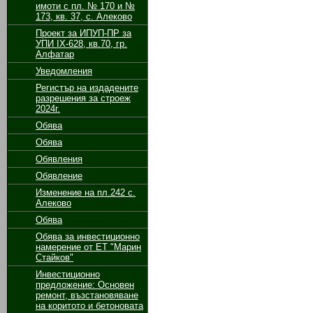
имоти с пл. № 170 и №
173, кв. 37, с. Алеково
Проект за ИПУП-ПР за
УПИ ІХ-628, кв.70, гр.
Алфатар
Уведомления
Регистър на издадените
разрешения за строеж
2024г.
Обява
Обява
Обявления
Обявление
Изменение на пл.242 с.
Алеково
Обява
Обява за инвестиционно
намерение от ЕТ "Марин
Стайков"
Инвестиционно
предложение: Основен
ремонт, възстановяване
на коритото и бетоновата