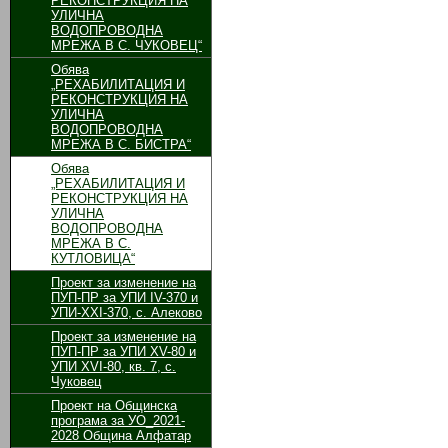
РЕКОНСТРУКЦИЯ НА
УЛИЧНА
ВОДОПРОВОДНА
МРЕЖА В С. ЧУКОВЕЦ“
Обява
„РЕХАБИЛИТАЦИЯ И
РЕКОНСТРУКЦИЯ НА
УЛИЧНА
ВОДОПРОВОДНА
МРЕЖА В С. БИСТРА“
Обява
„РЕХАБИЛИТАЦИЯ И
РЕКОНСТРУКЦИЯ НА
УЛИЧНА
ВОДОПРОВОДНА
МРЕЖА В С.
КУТЛОВИЦА“
Проект за изменение на
ПУП-ПР за УПИ ІV-370 и
УПИ-ХХІ-370, с. Алеково
Проект за изменение на
ПУП-ПР за УПИ ХV-80 и
УПИ ХVІ-80, кв. 7, с.
Чуковец
Проект на Общинска
програма за УО_2021-
2028 Община Алфатар