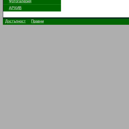
Фотогалерия
АРХИВ
Достъпност
Правни