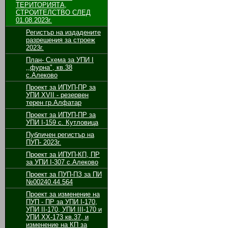
ТЕРИТОРИЯТА,
СТРОИТЕЛСТВО СЛЕД
01.08.2023г.
Регистър на издадените
разрешения за строеж
2023г.
План- Схема за УПИ I
,,фурна", кв.38
с.Алеково
Проект за ИПУП-ПР за
УПИ XVII - резервен
терен гр.Алфатар
Проект за ИПУП-ПР за
УПИ I-159 с. Кутловица
Публичен регистър на
ПУП- 2023г.
Проект за ИПУП-КП, ПР
за УПИ I-307 с.Алеково
Проект за ПУП-ПЗ за ПИ
№00240.44.564
Проект за изменение на
ПУП - ПР за УПИ І-170,
УПИ ІІ-170, УПИ ІІІ-170 и
УПИ ХХ-173 кв.37, и
изменение на КП за