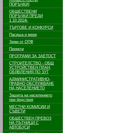
ПОРЪЧКИ)
ОБЩЕСТВЕНИ
ПОРЪЧКИ ПРЕДИ
1.10.2014г.
ТЪРГОВЕ И КОНКУРСИ
Пасища и мери
Земи от ОПФ
Проекти
ПРОГРАМИ ЗА ЗАЕТОСТ
СТРОИТЕЛСТВО - ОБЩ
УСТРОЙСТВЕН ПЛАН,
ОБЯВЛЕНИЯ ПО ЗУТ
АДМИНИСТРАТИВНО-
ПРАВНО ОБСЛУЖВАНЕ
НА НАСЕЛЕНИЕТО
Защита на населението
при бедствия
МЕСТНИ КОМИСИИ И
СЪВЕТИ
ОБЩЕСТВЕН ПРЕВОЗ
НА ПЪТНИЦИ С
АВТОБУСИ