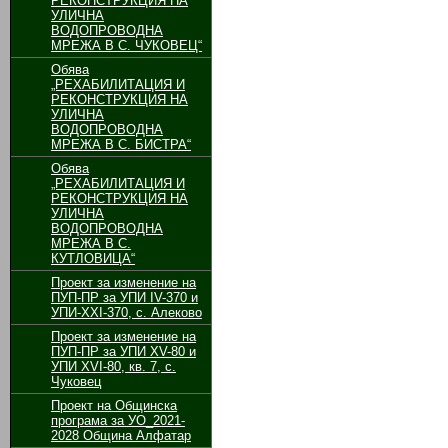
РЕКОНСТРУКЦИЯ НА
УЛИЧНА
ВОДОПРОВОДНА
МРЕЖА В С. ЧУКОВЕЦ“
Обява
„РЕХАБИЛИТАЦИЯ И
РЕКОНСТРУКЦИЯ НА
УЛИЧНА
ВОДОПРОВОДНА
МРЕЖА В С. БИСТРА“
Обява
„РЕХАБИЛИТАЦИЯ И
РЕКОНСТРУКЦИЯ НА
УЛИЧНА
ВОДОПРОВОДНА
МРЕЖА В С.
КУТЛОВИЦА“
Проект за изменение на
ПУП-ПР за УПИ ІV-370 и
УПИ-ХХІ-370, с. Алеково
Проект за изменение на
ПУП-ПР за УПИ ХV-80 и
УПИ ХVІ-80, кв. 7, с.
Чуковец
Проект на Общинска
програма за УО_2021-
2028 Община Алфатар