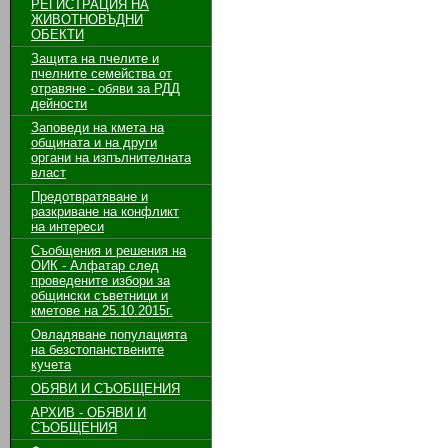
РЕГИСТРАЦИЯ НА
ЖИВОТНОВЪДНИ
ОБЕКТИ
Защита на пчелите и
пчелните семейства от
отравяне - обяви за РДД
дейности
Заповеди на кмета на
общината и на други
органи на изпълнителната
власт
Предотвратяване и
разкриване на конфликт
на интереси
Съобщения и решения на
ОИК - Алфатар след
проведените избори за
общински съветници и
кметове на 25.10.2015г.
Овладяване популацията
на безстопанствените
кучета
ОБЯВИ И СЪОБЩЕНИЯ
АРХИВ - ОБЯВИ И
СЪОБЩЕНИЯ