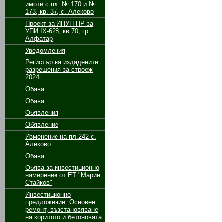
имоти с пл. № 170 и №
173, кв. 37, с. Алеково
Проект за ИПУП-ПР за
УПИ ІХ-628, кв.70, гр.
Алфатар
Уведомления
Регистър на издадените
разрешения за строеж
2024г.
Обява
Обява
Обявления
Обявление
Изменение на пл.242 с.
Алеково
Обява
Обява за инвестиционно
намерение от ЕТ "Марин
Стайков"
Инвестиционно
предложение: Основен
ремонт, възстановяване
на коритото и бетоновата