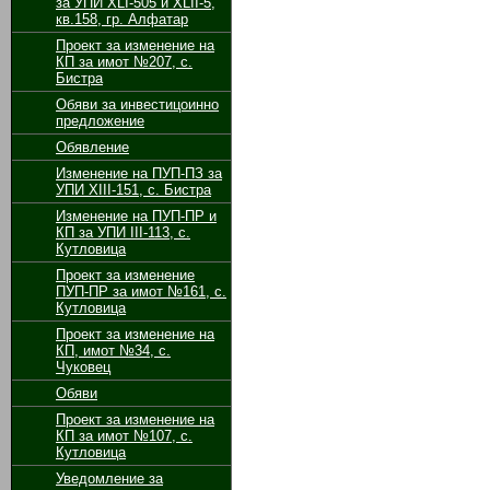
за УПИ XLI-505 и XLII-5,
кв.158, гр. Алфатар
Проект за изменение на
КП за имот №207, с.
Бистра
Обяви за инвестицоинно
предложение
Обявление
Изменение на ПУП-ПЗ за
УПИ ХІІІ-151, с. Бистра
Изменение на ПУП-ПР и
КП за УПИ ІІІ-113, с.
Кутловица
Проект за изменение
ПУП-ПР за имот №161, с.
Кутловица
Проект за изменение на
КП, имот №34, с.
Чуковец
Обяви
Проект за изменение на
КП за имот №107, с.
Кутловица
Уведомление за