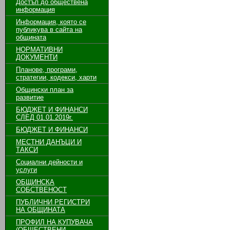
Достъп до обществена
информация
Информация, която се
публикува в сайта на
общината
НОРМАТИВНИ
ДОКУМЕНТИ
Планове, програми,
стратегии, кодекси, харти
Общински план за
развитие
БЮДЖЕТ И ФИНАНСИ
СЛЕД 01.01.2019г.
БЮДЖЕТ И ФИНАНСИ
МЕСТНИ ДАНЪЦИ И
ТАКСИ
Социални дейности и
услуги
ОБЩИНСКА
СОБСТВЕНОСТ
ПУБЛИЧНИ РЕГИСТРИ
НА ОБЩИНАТА
ПРОФИЛ НА КУПУВАЧА
(ОБЩЕСТВЕНИ