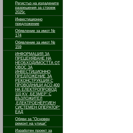
Регистър на издадените
разрешения за строеж
2025г.
Инвестиционно
предложение
Обявление за имот №
174
Обявление за имот №
159
ИНФОРМАЦИЯ ЗА
ПРЕЦЕНЯВАНЕ НА
НЕОБХОДИМОСТТА ОТ
ОВОС ЗА
ИНВЕСТИЦИОННО
ПРЕДЛОЖЕНИЕ ЗА
РЕКОНСТРУКЦИЯ С
ПРОВОДНИЦИ АСО 400
НА ЕЛЕКТРОПРОВОД
110 KV „БЕЗМЕР“ С
ВЪЗЛОЖИТЕЛ
„ЕЛЕКТРОЕНЕРГИЕН
СИСТЕМЕН ОПЕРАТОР“
ЕАД
Обяви за "Основен
ремонт на улици"
Изработен проект за