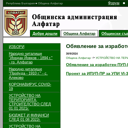
Форум
■
Република България ■ Община Алфатар
Добре дошли
Община Алфатар
Общински съв
Обявление за изработе
ИЗБОРИ
Народно читалище
30/9/2024
"Йордан Йовков - 1894 г."
->
Община Алфатар
УСТРОЙСТВО НА ТЕРИ
- гр. Алфатар
Обявление за изработен ПУП-ПР
Народно читалище
"Пробуда - 1910 г." - с.
Проект за ИПУП-ПР за УПИ VІ-3
Алеково
КОРОНАВИРУС COVID-
19
УСТРОЙСТВО НА
ТЕРИТОРИЯТА,
СТРОИТЕЛСТВО СЛЕД
01.01.2021г.
БЮДЖЕТ И ФИНАНСИ
СЛЕД 01.08.2022г.
УСТРОЙСТВО НА