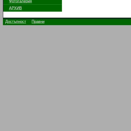
Фотогалерия
АРХИВ
Достъпност
Правни