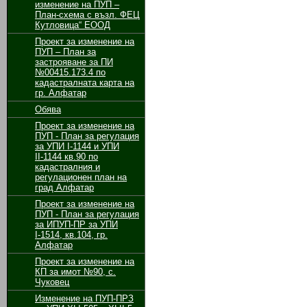
изменение на ПУП –
План-схема с възл. ФЕЦ
Кутловица“ ЕООД
Проект за изменение на
ПУП – План за
застрояване за ПИ
№00415.173.4 по
кадастралната карта на
гр. Алфатар
Обява
Проект за изменение на
ПУП - План за регулация
за УПИ І-1144 и УПИ
ІІ-1144 кв.90 по
кадастралния и
регулационен план на
град Алфатар
Проект за изменение на
ПУП - План за регулация
за ИПУП-ПР за УПИ
І-1514, кв.104, гр.
Алфатар
Проект за изменение на
КП за имот №90, с.
Чуковец
Изменение на ПУП-ПРЗ