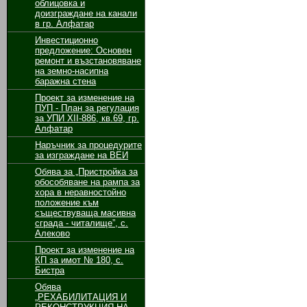
облицовка и
доизграждане на канали
в гр. Алфатар
Инвестиционно
предложение: Основен
ремонт и възстановяване
на земно-насипна
баражна стена
Проект за изменение на
ПУП - План за регулация
за УПИ ХІІ-886, кв.69, гр.
Алфатар
Наръчник за процедурите
за изграждане на ВЕИ
Обява за „Пристройка за
обособяване на рампа за
хора в неравностойно
положение към
съществуваща масивна
сграда - читалище”, с.
Алеково
Проект за изменение на
КП за имот № 180, с.
Бистра
Обява
„РЕХАБИЛИТАЦИЯ И