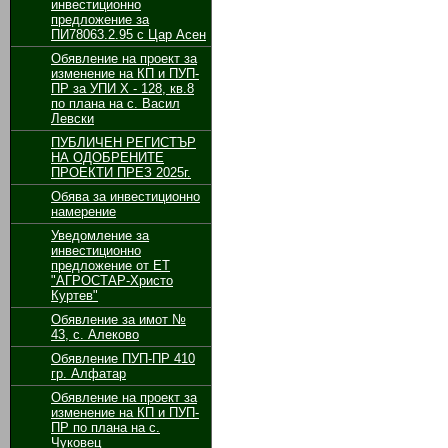
инвестиционно
предложение за
ПИ78063.2.95 с Цар Асен
Обявление на проект за
изменение на КП и ПУП-
ПР за УПИ Х - 128, кв.8
по плана на с. Васил
Левски
ПУБЛИЧЕН РЕГИСТЪР
НА ОДОБРЕНИТЕ
ПРОЕКТИ ПРЕЗ 2025г.
Обява за инвестиционно
намерение
Уведомление за
инвестиционно
предложение от ЕТ
"АГРОСТАР-Христо
Куртев"
Обявление за имот №
43, с. Алеково
Обявление ПУП-ПР 410
гр. Алфатар
Обявление на проект за
изменение на КП и ПУП-
ПР по плана на с.
Чуковец