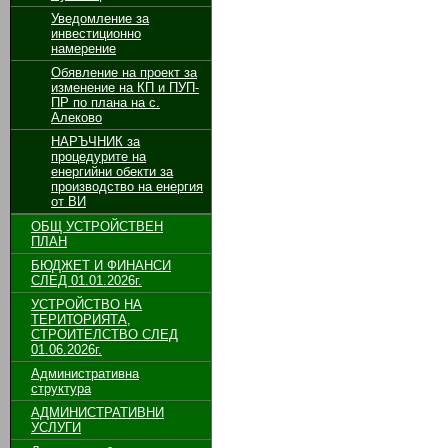
Уведомление за
инвестиционно
намерение
Обявление на проект за
изменение на КП и ПУП-
ПР по плана на с.
Алеково
НАРЪЧНИК за
процедурите на
енергийни обекти за
производство на енергия
от ВИ
ОБЩ УСТРОЙСТВЕН
ПЛАН
БЮДЖЕТ И ФИНАНСИ
СЛЕД 01.01.2026г.
УСТРОЙСТВО НА
ТЕРИТОРИЯТА,
СТРОИТЕЛСТВО СЛЕД
01.06.2026г.
Административна
структура
АДМИНИСТРАТИВНИ
УСЛУГИ