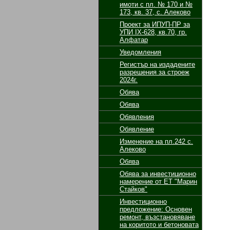
имоти с пл. № 170 и №
173, кв. 37, с. Алеково
Проект за ИПУП-ПР за
УПИ ІХ-628, кв.70, гр.
Алфатар
Уведомления
Регистър на издадените
разрешения за строеж
2024г.
Обява
Обява
Обявления
Обявление
Изменение на пл.242 с.
Алеково
Обява
Обява за инвестиционно
намерение от ЕТ "Марин
Стайков"
Инвестиционно
предложение: Основен
ремонт, възстановяване
на коритото и бетоновата