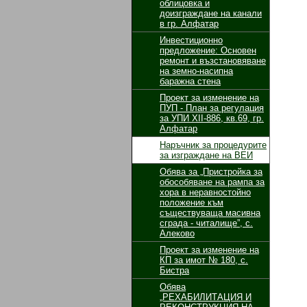
облицовка и
доизграждане на канали
в гр. Алфатар
Инвестиционно
предложение: Основен
ремонт и възстановяване
на земно-насипна
баражна стена
Проект за изменение на
ПУП - План за регулация
за УПИ ХІІ-886, кв.69, гр.
Алфатар
Наръчник за процедурите
за изграждане на ВЕИ
Обява за „Пристройка за
обособяване на рампа за
хора в неравностойно
положение към
съществуваща масивна
сграда - читалище”, с.
Алеково
Проект за изменение на
КП за имот № 180, с.
Бистра
Обява
„РЕХАБИЛИТАЦИЯ И