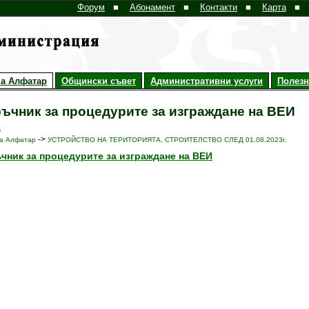
Форум
■
Абонамент
■
Контакти
■
Карта
■
а Алфатар
Общински съвет
Административни услуги
Полез
ъчник за процедурите за изграждане на ВЕИ
4
->
а Алфатар
УСТРОЙСТВО НА ТЕРИТОРИЯТА, СТРОИТЕЛСТВО СЛЕД 01.08.2023г.
чник за процедурите за изграждане на ВЕИ