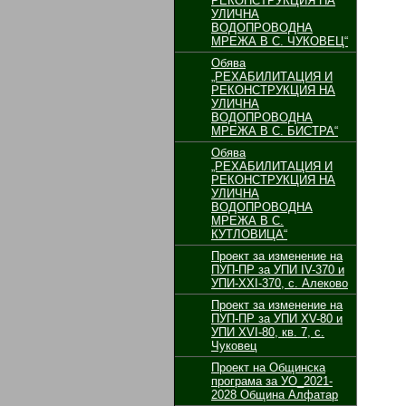
РЕКОНСТРУКЦИЯ НА
УЛИЧНА
ВОДОПРОВОДНА
МРЕЖА В С. ЧУКОВЕЦ“
Обява
„РЕХАБИЛИТАЦИЯ И
РЕКОНСТРУКЦИЯ НА
УЛИЧНА
ВОДОПРОВОДНА
МРЕЖА В С. БИСТРА“
Обява
„РЕХАБИЛИТАЦИЯ И
РЕКОНСТРУКЦИЯ НА
УЛИЧНА
ВОДОПРОВОДНА
МРЕЖА В С.
КУТЛОВИЦА“
Проект за изменение на
ПУП-ПР за УПИ ІV-370 и
УПИ-ХХІ-370, с. Алеково
Проект за изменение на
ПУП-ПР за УПИ ХV-80 и
УПИ ХVІ-80, кв. 7, с.
Чуковец
Проект на Общинска
програма за УО_2021-
2028 Община Алфатар