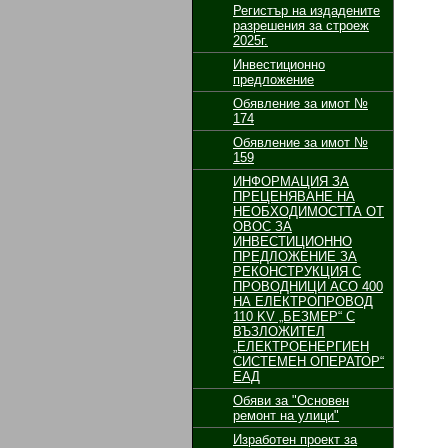
Регистър на издадените
разрешения за строеж
2025г.
Инвестиционно
предложение
Обявление за имот №
174
Обявление за имот №
159
ИНФОРМАЦИЯ ЗА
ПРЕЦЕНЯВАНЕ НА
НЕОБХОДИМОСТТА ОТ
ОВОС ЗА
ИНВЕСТИЦИОННО
ПРЕДЛОЖЕНИЕ ЗА
РЕКОНСТРУКЦИЯ С
ПРОВОДНИЦИ АСО 400
НА ЕЛЕКТРОПРОВОД
110 KV „БЕЗМЕР“ С
ВЪЗЛОЖИТЕЛ
„ЕЛЕКТРОЕНЕРГИЕН
СИСТЕМЕН ОПЕРАТОР“
ЕАД
Обяви за "Основен
ремонт на улици"
Изработен проект за