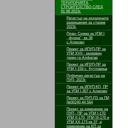
ТЕРИТОРИЯТА,
СТРОИТЕЛСТВО СЛЕД
01.08.2023г.
Регистър на издадените
разрешения за строеж
2023г.
План- Схема за УПИ I
,,фурна", кв.38
с.Алеково
Проект за ИПУП-ПР за
УПИ XVII - резервен
терен гр.Алфатар
Проект за ИПУП-ПР за
УПИ I-159 с. Кутловица
Публичен регистър на
ПУП- 2023г.
Проект за ИПУП-КП, ПР
за УПИ I-307 с.Алеково
Проект за ПУП-ПЗ за ПИ
№00240.44.564
Проект за изменение на
ПУП - ПР за УПИ І-170,
УПИ ІІ-170, УПИ ІІІ-170 и
УПИ ХХ-173 кв.37, и
изменение на КП за