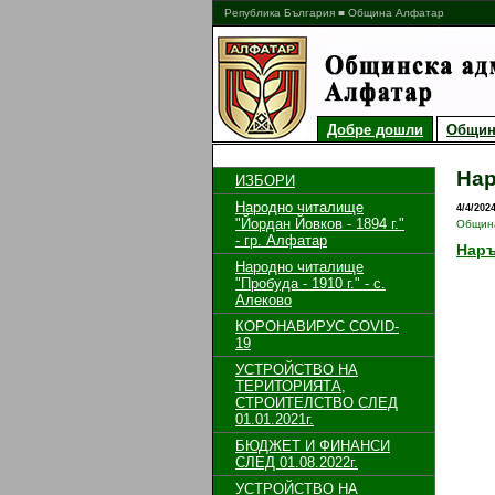
Република България ■ Община Алфатар
Добре дошли
Общин
Нар
ИЗБОРИ
Народно читалище
4/4/202
"Йордан Йовков - 1894 г."
Общин
- гр. Алфатар
Наръ
Народно читалище
"Пробуда - 1910 г." - с.
Алеково
КОРОНАВИРУС COVID-
19
УСТРОЙСТВО НА
ТЕРИТОРИЯТА,
СТРОИТЕЛСТВО СЛЕД
01.01.2021г.
БЮДЖЕТ И ФИНАНСИ
СЛЕД 01.08.2022г.
УСТРОЙСТВО НА