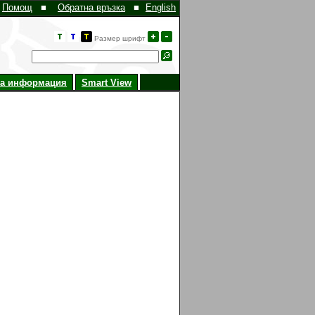
Помощ
■
Обратна връзка
■
English
Размер шрифт
на информация
Smart View