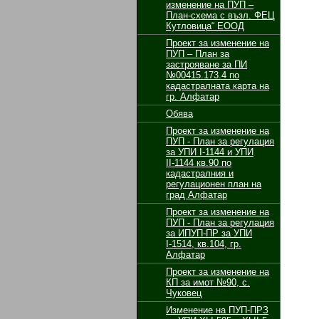
изменение на ПУП –
План-схема с възл. ФЕЦ
Кутловица“ ЕООД
Проект за изменение на
ПУП – План за
застрояване за ПИ
№00415.173.4 по
кадастралната карта на
гр. Алфатар
Обява
Проект за изменение на
ПУП - План за регулация
за УПИ І-1144 и УПИ
ІІ-1144 кв.90 по
кадастралния и
регулационен план на
град Алфатар
Проект за изменение на
ПУП - План за регулация
за ИПУП-ПР за УПИ
І-1514, кв.104, гр.
Алфатар
Проект за изменение на
КП за имот №90, с.
Чуковец
Изменение на ПУП-ПРЗ