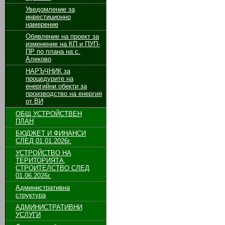
Уведомление за
инвестиционно
намерение
Обявление на проект за
изменение на КП и ПУП-
ПР по плана на с.
Алеково
НАРЪЧНИК за
процедурите на
енергийни обекти за
производство на енергия
от ВИ
ОБЩ УСТРОЙСТВЕН
ПЛАН
БЮДЖЕТ И ФИНАНСИ
СЛЕД 01.01.2026г.
УСТРОЙСТВО НА
ТЕРИТОРИЯТА,
СТРОИТЕЛСТВО СЛЕД
01.06.2026г.
Административна
структура
АДМИНИСТРАТИВНИ
УСЛУГИ