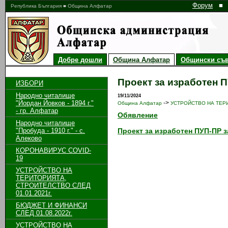
Форум
■
Република България ■ Община Алфатар
Добре дошли
Община Алфатар
Общински съв
Проект за изработен ПУ
ИЗБОРИ
Народно читалище
19/11/2024
"Йордан Йовков - 1894 г."
->
Община Алфатар
УСТРОЙСТВО НА ТЕРИ
- гр. Алфатар
Обявление
Народно читалище
"Пробуда - 1910 г." - с.
Проект за изработен ПУП-ПР за
Алеково
КОРОНАВИРУС COVID-
19
УСТРОЙСТВО НА
ТЕРИТОРИЯТА,
СТРОИТЕЛСТВО СЛЕД
01.01.2021г.
БЮДЖЕТ И ФИНАНСИ
СЛЕД 01.08.2022г.
УСТРОЙСТВО НА