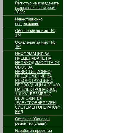
Регистър на издадените
разрешения за строеж
2025г.
Инвестиционно
предложение
Обявление за имот №
174
Обявление за имот №
159
ИНФОРМАЦИЯ ЗА
ПРЕЦЕНЯВАНЕ НА
НЕОБХОДИМОСТТА ОТ
ОВОС ЗА
ИНВЕСТИЦИОННО
ПРЕДЛОЖЕНИЕ ЗА
РЕКОНСТРУКЦИЯ С
ПРОВОДНИЦИ АСО 400
НА ЕЛЕКТРОПРОВОД
110 KV „БЕЗМЕР“ С
ВЪЗЛОЖИТЕЛ
„ЕЛЕКТРОЕНЕРГИЕН
СИСТЕМЕН ОПЕРАТОР“
ЕАД
Обяви за "Основен
ремонт на улици"
Изработен проект за