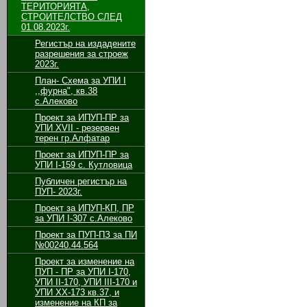
ТЕРИТОРИЯТА,
СТРОИТЕЛСТВО СЛЕД
01.08.2023г.
Регистър на издадените
разрешения за строеж
2023г.
План- Схема за УПИ I
,,фурна", кв.38
с.Алеково
Проект за ИПУП-ПР за
УПИ XVII - резервен
терен гр.Алфатар
Проект за ИПУП-ПР за
УПИ I-159 с. Кутловица
Публичен регистър на
ПУП- 2023г.
Проект за ИПУП-КП, ПР
за УПИ I-307 с.Алеково
Проект за ПУП-ПЗ за ПИ
№00240.44.564
Проект за изменение на
ПУП - ПР за УПИ І-170,
УПИ ІІ-170, УПИ ІІІ-170 и
УПИ ХХ-173 кв.37, и
изменение на КП за