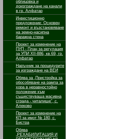
облицовка и
доизграждане на канали
в гр. Алфатар
Инвестиционно
предложение: Основен
ремонт и възстановяване
на земно-насипна
баражна стена
Проект за изменение на
ПУП - План за регулация
за УПИ ХІІ-886, кв.69, гр.
Алфатар
Наръчник за процедурите
за изграждане на ВЕИ
Обява за „Пристройка за
обособяване на рампа за
хора в неравностойно
положение към
съществуваща масивна
сграда - читалище”, с.
Алеково
Проект за изменение на
КП за имот № 180, с.
Бистра
Обява
„РЕХАБИЛИТАЦИЯ И