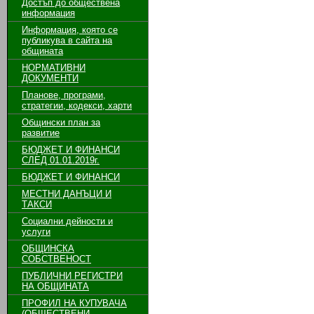
Достъп до обществена
информация
Информация, която се
публикува в сайта на
общината
НОРМАТИВНИ
ДОКУМЕНТИ
Планове, програми,
стратегии, кодекси, харти
Общински план за
развитие
БЮДЖЕТ И ФИНАНСИ
СЛЕД 01.01.2019г.
БЮДЖЕТ И ФИНАНСИ
МЕСТНИ ДАНЪЦИ И
ТАКСИ
Социални дейности и
услуги
ОБЩИНСКА
СОБСТВЕНОСТ
ПУБЛИЧНИ РЕГИСТРИ
НА ОБЩИНАТА
ПРОФИЛ НА КУПУВАЧА
(ОБЩЕСТВЕНИ