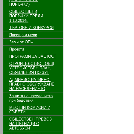
ПОРЪЧКИ)
ОБЩЕСТВЕНИ
ПОРЪЧКИ ПРЕДИ
1.10.2014г.
ТЪРГОВЕ И КОНКУРСИ
Пасища и мери
Земи от ОПФ
Проекти
ПРОГРАМИ ЗА ЗАЕТОСТ
СТРОИТЕЛСТВО - ОБЩ
УСТРОЙСТВЕН ПЛАН,
ОБЯВЛЕНИЯ ПО ЗУТ
АДМИНИСТРАТИВНО-
ПРАВНО ОБСЛУЖВАНЕ
НА НАСЕЛЕНИЕТО
Защита на населението
при бедствия
МЕСТНИ КОМИСИИ И
СЪВЕТИ
ОБЩЕСТВЕН ПРЕВОЗ
НА ПЪТНИЦИ С
АВТОБУСИ