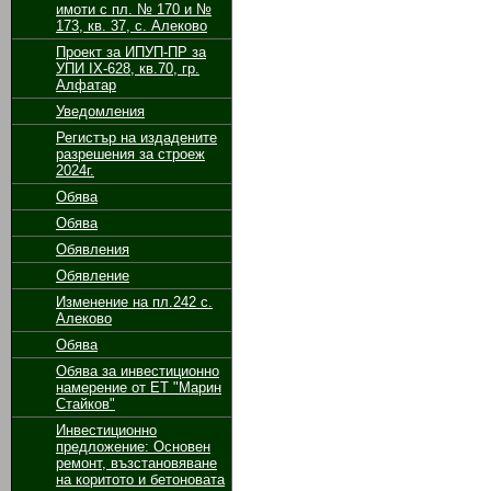
имоти с пл. № 170 и №
173, кв. 37, с. Алеково
Проект за ИПУП-ПР за
УПИ ІХ-628, кв.70, гр.
Алфатар
Уведомления
Регистър на издадените
разрешения за строеж
2024г.
Обява
Обява
Обявления
Обявление
Изменение на пл.242 с.
Алеково
Обява
Обява за инвестиционно
намерение от ЕТ "Марин
Стайков"
Инвестиционно
предложение: Основен
ремонт, възстановяване
на коритото и бетоновата