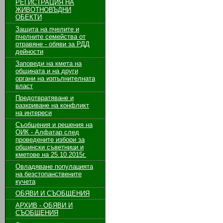
РЕГИСТРАЦИЯ НА
ЖИВОТНОВЪДНИ
ОБЕКТИ
Защита на пчелите и
пчелните семейства от
отравяне - обяви за РДД
дейности
Заповеди на кмета на
общината и на други
органи на изпълнителната
власт
Предотвратяване и
разкриване на конфликт
на интереси
Съобщения и решения на
ОИК - Алфатар след
проведените избори за
общински съветници и
кметове на 25.10.2015г.
Овладяване популацията
на безстопанствените
кучета
ОБЯВИ И СЪОБЩЕНИЯ
АРХИВ - ОБЯВИ И
СЪОБЩЕНИЯ