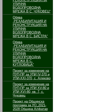
РЕКОНСТРУКЦИЯ НА
УЛИЧНА
ВОДОПРОВОДНА
МРЕЖА В С. ЧУКОВЕЦ“
Обява
„РЕХАБИЛИТАЦИЯ И
РЕКОНСТРУКЦИЯ НА
УЛИЧНА
ВОДОПРОВОДНА
МРЕЖА В С. БИСТРА“
Обява
„РЕХАБИЛИТАЦИЯ И
РЕКОНСТРУКЦИЯ НА
УЛИЧНА
ВОДОПРОВОДНА
МРЕЖА В С.
КУТЛОВИЦА“
Проект за изменение на
ПУП-ПР за УПИ ІV-370 и
УПИ-ХХІ-370, с. Алеково
Проект за изменение на
ПУП-ПР за УПИ ХV-80 и
УПИ ХVІ-80, кв. 7, с.
Чуковец
Проект на Общинска
програма за УО_2021-
2028 Община Алфатар