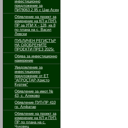
инвестиционно
предложение за
ПИ78063.2.95 с Цар Асен
Обявление на проект за
изменение на КП и ПУП-
ПР за УПИ Х - 128, кв.8
по плана на с. Васил
Левски
ПУБЛИЧЕН РЕГИСТЪР
НА ОДОБРЕНИТЕ
ПРОЕКТИ ПРЕЗ 2025г.
Обява за инвестиционно
намерение
Уведомление за
инвестиционно
предложение от ЕТ
"АГРОСТАР-Христо
Куртев"
Обявление за имот №
43, с. Алеково
Обявление ПУП-ПР 410
гр. Алфатар
Обявление на проект за
изменение на КП и ПУП-
ПР по плана на с.
Чуковец