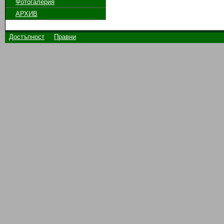
Фотогалерия
АРХИВ
Достъпност
Правни