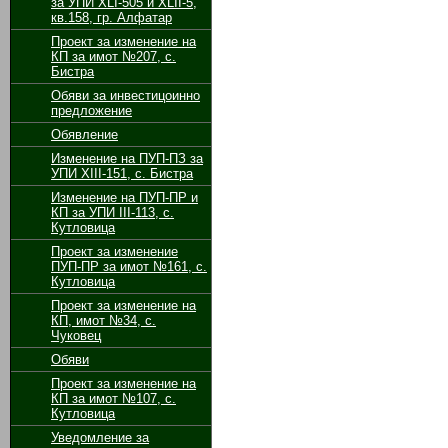
за УПИ XLI-505 и XLII-5,
кв.158, гр. Алфатар
Проект за изменение на
КП за имот №207, с.
Бистра
Обяви за инвестицоинно
предложение
Обявление
Изменение на ПУП-ПЗ за
УПИ ХІІІ-151, с. Бистра
Изменение на ПУП-ПР и
КП за УПИ ІІІ-113, с.
Кутловица
Проект за изменение
ПУП-ПР за имот №161, с.
Кутловица
Проект за изменение на
КП, имот №34, с.
Чуковец
Обяви
Проект за изменение на
КП за имот №107, с.
Кутловица
Уведомление за