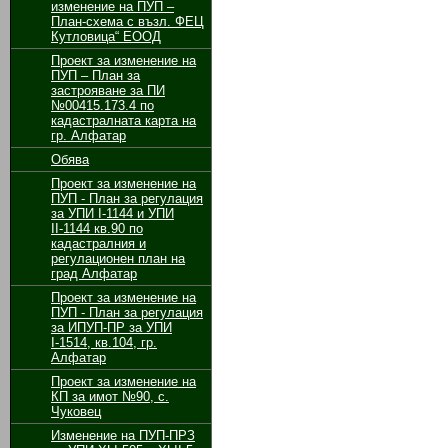
изменение на ПУП –
План-схема с възл. ФЕЦ
Кутловица“ ЕООД
Проект за изменение на
ПУП – План за
застрояване за ПИ
№00415.173.4 по
кадастралната карта на
гр. Алфатар
Обява
Проект за изменение на
ПУП - План за регулация
за УПИ І-1144 и УПИ
ІІ-1144 кв.90 по
кадастралния и
регулационен план на
град Алфатар
Проект за изменение на
ПУП - План за регулация
за ИПУП-ПР за УПИ
І-1514, кв.104, гр.
Алфатар
Проект за изменение на
КП за имот №90, с.
Чуковец
Изменение на ПУП-ПРЗ