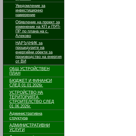
Уведомление за
инвестиционно
намерение
Обявление на проект за
изменение на КП и ПУП-
ПР по плана на с.
Алеково
НАРЪЧНИК за
процедурите на
енергийни обекти за
производство на енергия
от ВИ
ОБЩ УСТРОЙСТВЕН
ПЛАН
БЮДЖЕТ И ФИНАНСИ
СЛЕД 01.01.2026г.
УСТРОЙСТВО НА
ТЕРИТОРИЯТА,
СТРОИТЕЛСТВО СЛЕД
01.06.2026г.
Административна
структура
АДМИНИСТРАТИВНИ
УСЛУГИ