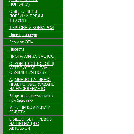
ПОРЪЧКИ)
ОБЩЕСТВЕНИ
ПОРЪЧКИ ПРЕДИ
1.10.2014г.
ТЪРГОВЕ И КОНКУРСИ
Пасища и мери
Земи от ОПФ
Проекти
ПРОГРАМИ ЗА ЗАЕТОСТ
СТРОИТЕЛСТВО - ОБЩ
УСТРОЙСТВЕН ПЛАН,
ОБЯВЛЕНИЯ ПО ЗУТ
АДМИНИСТРАТИВНО-
ПРАВНО ОБСЛУЖВАНЕ
НА НАСЕЛЕНИЕТО
Защита на населението
при бедствия
МЕСТНИ КОМИСИИ И
СЪВЕТИ
ОБЩЕСТВЕН ПРЕВОЗ
НА ПЪТНИЦИ С
АВТОБУСИ