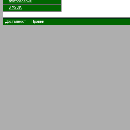
Фотогалерия
АРХИВ
Достъпност
Правни