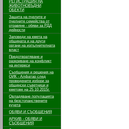
РЕГИСТРАЦИЯ НА
ЖИВОТНОВЪДНИ
ОБЕКТИ
Защита на пчелите и
пчелните семейства от
отравяне - обяви за РДД
дейности
Заповеди на кмета на
общината и на други
органи на изпълнителната
власт
Предотвратяване и
разкриване на конфликт
на интереси
Съобщения и решения на
ОИК - Алфатар след
проведените избори за
общински съветници и
кметове на 25.10.2015г.
Овладяване популацията
на безстопанствените
кучета
ОБЯВИ И СЪОБЩЕНИЯ
АРХИВ - ОБЯВИ И
СЪОБЩЕНИЯ