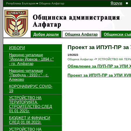
Форум
■
Република България ■ Община Алфатар
Добре дошли
Община Алфатар
Общински съв
Проект за ИПУП-ПР за 
ИЗБОРИ
Народно читалище
1/9/2023
"Йордан Йовков - 1894 г."
->
Община Алфатар
УСТРОЙСТВО НА ТЕРИ
- гр. Алфатар
Обявление за ПУП-ПР за УПИ X
Народно читалище
"Пробуда - 1910 г." - с.
Проект за ИПУП-ПР за УПИ XVI
Алеково
КОРОНАВИРУС COVID-
19
УСТРОЙСТВО НА
ТЕРИТОРИЯТА,
СТРОИТЕЛСТВО СЛЕД
01.01.2021г.
БЮДЖЕТ И ФИНАНСИ
СЛЕД 01.08.2022г.
УСТРОЙСТВО НА