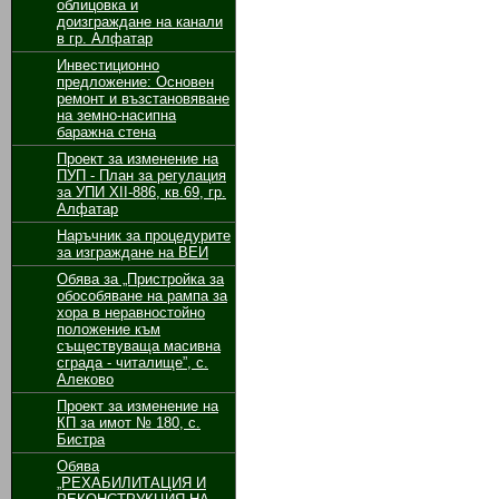
облицовка и
доизграждане на канали
в гр. Алфатар
Инвестиционно
предложение: Основен
ремонт и възстановяване
на земно-насипна
баражна стена
Проект за изменение на
ПУП - План за регулация
за УПИ ХІІ-886, кв.69, гр.
Алфатар
Наръчник за процедурите
за изграждане на ВЕИ
Обява за „Пристройка за
обособяване на рампа за
хора в неравностойно
положение към
съществуваща масивна
сграда - читалище”, с.
Алеково
Проект за изменение на
КП за имот № 180, с.
Бистра
Обява
„РЕХАБИЛИТАЦИЯ И