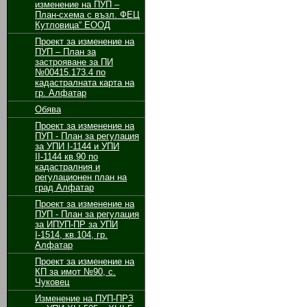
изменение на ПУП –
План-схема с възл. ФЕЦ
Кутловица“ ЕООД
Проект за изменение на
ПУП – План за
застрояване за ПИ
№00415.173.4 по
кадастралната карта на
гр. Алфатар
Обява
Проект за изменение на
ПУП - План за регулация
за УПИ І-1144 и УПИ
ІІ-1144 кв.90 по
кадастралния и
регулационен план на
град Алфатар
Проект за изменение на
ПУП - План за регулация
за ИПУП-ПР за УПИ
І-1514, кв.104, гр.
Алфатар
Проект за изменение на
КП за имот №90, с.
Чуковец
Изменение на ПУП-ПРЗ