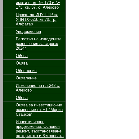
имоти с пл. № 170 и №
173, кв. 37, с. Алеково
Проект за ИПУП-ПР за
УПИ ІХ-628, кв.70, гр.
Алфатар
Уведомления
Регистър на издадените
разрешения за строеж
2024г.
Обява
Обява
Обявления
Обявление
Изменение на пл.242 с.
Алеково
Обява
Обява за инвестиционно
намерение от ЕТ "Марин
Стайков"
Инвестиционно
предложение: Основен
ремонт, възстановяване
на коритото и бетоновата