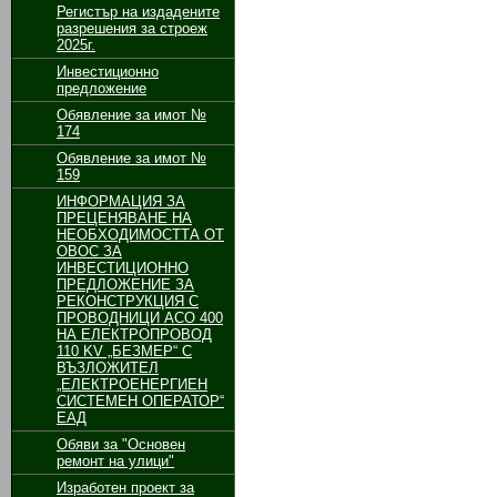
Регистър на издадените
разрешения за строеж
2025г.
Инвестиционно
предложение
Обявление за имот №
174
Обявление за имот №
159
ИНФОРМАЦИЯ ЗА
ПРЕЦЕНЯВАНЕ НА
НЕОБХОДИМОСТТА ОТ
ОВОС ЗА
ИНВЕСТИЦИОННО
ПРЕДЛОЖЕНИЕ ЗА
РЕКОНСТРУКЦИЯ С
ПРОВОДНИЦИ АСО 400
НА ЕЛЕКТРОПРОВОД
110 KV „БЕЗМЕР“ С
ВЪЗЛОЖИТЕЛ
„ЕЛЕКТРОЕНЕРГИЕН
СИСТЕМЕН ОПЕРАТОР“
ЕАД
Обяви за "Основен
ремонт на улици"
Изработен проект за