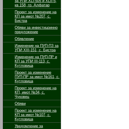
за УПИ XLI-505 и XLII-5,
кв.158, гр. Алфатар
Проект за изменение на
КП за имот №207, с.
Бистра
Обяви за инвестицоинно
предложение
Обявление
Изменение на ПУП-ПЗ за
УПИ ХІІІ-151, с. Бистра
Изменение на ПУП-ПР и
КП за УПИ ІІІ-113, с.
Кутловица
Проект за изменение
ПУП-ПР за имот №161, с.
Кутловица
Проект за изменение на
КП, имот №34, с.
Чуковец
Обяви
Проект за изменение на
КП за имот №107, с.
Кутловица
Уведомление за