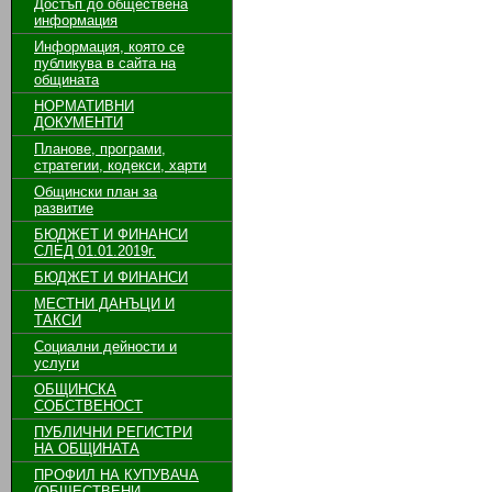
Достъп до обществена
информация
Информация, която се
публикува в сайта на
общината
НОРМАТИВНИ
ДОКУМЕНТИ
Планове, програми,
стратегии, кодекси, харти
Общински план за
развитие
БЮДЖЕТ И ФИНАНСИ
СЛЕД 01.01.2019г.
БЮДЖЕТ И ФИНАНСИ
МЕСТНИ ДАНЪЦИ И
ТАКСИ
Социални дейности и
услуги
ОБЩИНСКА
СОБСТВЕНОСТ
ПУБЛИЧНИ РЕГИСТРИ
НА ОБЩИНАТА
ПРОФИЛ НА КУПУВАЧА
(ОБЩЕСТВЕНИ