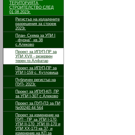
ТЕРИТОРИЯТА,
СТРОИТЕЛСТВО СЛЕД
01.08.2023г.
Регистър на издадените
разрешения за строеж
2023г.
План- Схема за УПИ I
,,фурна", кв.38
с.Алеково
Проект за ИПУП-ПР за
УПИ XVII - резервен
терен гр.Алфатар
Проект за ИПУП-ПР за
УПИ I-159 с. Кутловица
Публичен регистър на
ПУП- 2023г.
Проект за ИПУП-КП, ПР
за УПИ I-307 с.Алеково
Проект за ПУП-ПЗ за ПИ
№00240.44.564
Проект за изменение на
ПУП - ПР за УПИ І-170,
УПИ ІІ-170, УПИ ІІІ-170 и
УПИ ХХ-173 кв.37, и
изменение на КП за