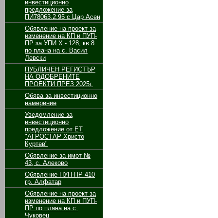
инвестиционно
предложение за
ПИ78063.2.95 с Цар Асен
Обявление на проект за
изменение на КП и ПУП-
ПР за УПИ Х - 128, кв.8
по плана на с. Васил
Левски
ПУБЛИЧЕН РЕГИСТЪР
НА ОДОБРЕНИТЕ
ПРОЕКТИ ПРЕЗ 2025г.
Обява за инвестиционно
намерение
Уведомление за
инвестиционно
предложение от ЕТ
"АГРОСТАР-Христо
Куртев"
Обявление за имот №
43, с. Алеково
Обявление ПУП-ПР 410
гр. Алфатар
Обявление на проект за
изменение на КП и ПУП-
ПР по плана на с.
Чуковец