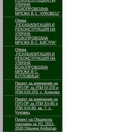
РЕКОНСТРУКЦИЯ НА
УЛИЧНА
ВОДОПРОВОДНА
МРЕЖА В С. ЧУКОВЕЦ“
Обява
„РЕХАБИЛИТАЦИЯ И
РЕКОНСТРУКЦИЯ НА
УЛИЧНА
ВОДОПРОВОДНА
МРЕЖА В С. БИСТРА“
Обява
„РЕХАБИЛИТАЦИЯ И
РЕКОНСТРУКЦИЯ НА
УЛИЧНА
ВОДОПРОВОДНА
МРЕЖА В С.
КУТЛОВИЦА“
Проект за изменение на
ПУП-ПР за УПИ ІV-370 и
УПИ-ХХІ-370, с. Алеково
Проект за изменение на
ПУП-ПР за УПИ ХV-80 и
УПИ ХVІ-80, кв. 7, с.
Чуковец
Проект на Общинска
програма за УО_2021-
2028 Община Алфатар