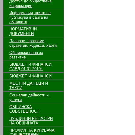
Достъп до обществена
информация
Информация, която се
публикува в сайта на
общината
НОРМАТИВНИ
ДОКУМЕНТИ
Планове, програми,
стратегии, кодекси, харти
Общински план за
развитие
БЮДЖЕТ И ФИНАНСИ
СЛЕД 01.01.2019г.
БЮДЖЕТ И ФИНАНСИ
МЕСТНИ ДАНЪЦИ И
ТАКСИ
Социални дейности и
услуги
ОБЩИНСКА
СОБСТВЕНОСТ
ПУБЛИЧНИ РЕГИСТРИ
НА ОБЩИНАТА
ПРОФИЛ НА КУПУВАЧА
(ОБЩЕСТВЕНИ