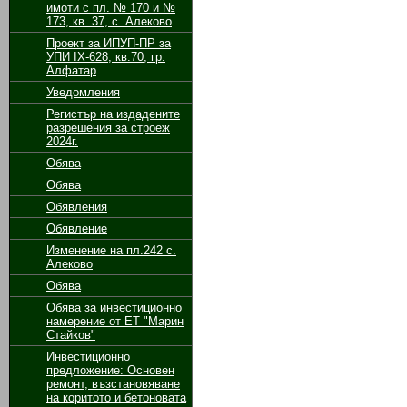
имоти с пл. № 170 и №
173, кв. 37, с. Алеково
Проект за ИПУП-ПР за
УПИ ІХ-628, кв.70, гр.
Алфатар
Уведомления
Регистър на издадените
разрешения за строеж
2024г.
Обява
Обява
Обявления
Обявление
Изменение на пл.242 с.
Алеково
Обява
Обява за инвестиционно
намерение от ЕТ "Марин
Стайков"
Инвестиционно
предложение: Основен
ремонт, възстановяване
на коритото и бетоновата