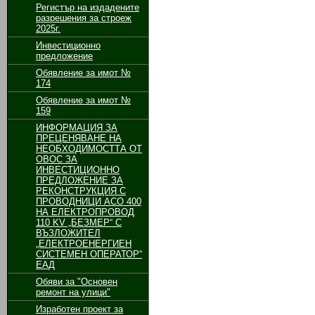
Регистър на издадените
разрешения за строеж
2025г.
Инвестиционно
предложение
Обявление за имот №
174
Обявление за имот №
159
ИНФОРМАЦИЯ ЗА
ПРЕЦЕНЯВАНЕ НА
НЕОБХОДИМОСТТА ОТ
ОВОС ЗА
ИНВЕСТИЦИОННО
ПРЕДЛОЖЕНИЕ ЗА
РЕКОНСТРУКЦИЯ С
ПРОВОДНИЦИ АСО 400
НА ЕЛЕКТРОПРОВОД
110 KV „БЕЗМЕР“ С
ВЪЗЛОЖИТЕЛ
„ЕЛЕКТРОЕНЕРГИЕН
СИСТЕМЕН ОПЕРАТОР“
ЕАД
Обяви за "Основен
ремонт на улици"
Изработен проект за