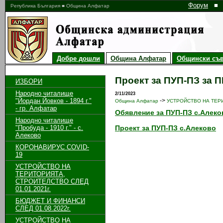
Форум
■
Република България ■ Община Алфатар
Добре дошли
Община Алфатар
Общински съв
Проект за ПУП-ПЗ за 
ИЗБОРИ
Народно читалище
2/11/2023
"Йордан Йовков - 1894 г."
->
Община Алфатар
УСТРОЙСТВО НА ТЕРИ
- гр. Алфатар
Обявление за ПУП-ПЗ с.Алеко
Народно читалище
"Пробуда - 1910 г." - с.
Проект за ПУП-ПЗ с.Алеково
Алеково
КОРОНАВИРУС COVID-
19
УСТРОЙСТВО НА
ТЕРИТОРИЯТА,
СТРОИТЕЛСТВО СЛЕД
01.01.2021г.
БЮДЖЕТ И ФИНАНСИ
СЛЕД 01.08.2022г.
УСТРОЙСТВО НА