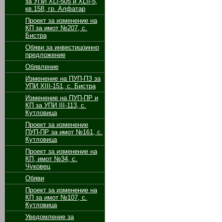
за УПИ XLI-505 и XLII-5,
кв.158, гр. Алфатар
Проект за изменение на
КП за имот №207, с.
Бистра
Обяви за инвестицоинно
предложение
Обявление
Изменение на ПУП-ПЗ за
УПИ ХІІІ-151, с. Бистра
Изменение на ПУП-ПР и
КП за УПИ ІІІ-113, с.
Кутловица
Проект за изменение
ПУП-ПР за имот №161, с.
Кутловица
Проект за изменение на
КП, имот №34, с.
Чуковец
Обяви
Проект за изменение на
КП за имот №107, с.
Кутловица
Уведомление за