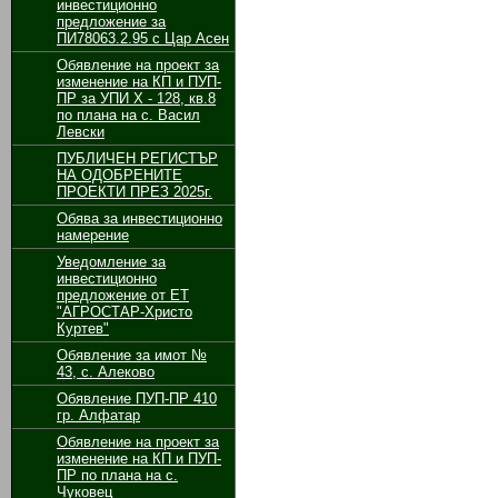
инвестиционно
предложение за
ПИ78063.2.95 с Цар Асен
Обявление на проект за
изменение на КП и ПУП-
ПР за УПИ Х - 128, кв.8
по плана на с. Васил
Левски
ПУБЛИЧЕН РЕГИСТЪР
НА ОДОБРЕНИТЕ
ПРОЕКТИ ПРЕЗ 2025г.
Обява за инвестиционно
намерение
Уведомление за
инвестиционно
предложение от ЕТ
"АГРОСТАР-Христо
Куртев"
Обявление за имот №
43, с. Алеково
Обявление ПУП-ПР 410
гр. Алфатар
Обявление на проект за
изменение на КП и ПУП-
ПР по плана на с.
Чуковец