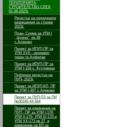
ТЕРИТОРИЯТА,
СТРОИТЕЛСТВО СЛЕД
01.08.2023г.
Регистър на издадените
разрешения за строеж
2023г.
План- Схема за УПИ I
,,фурна", кв.38
с.Алеково
Проект за ИПУП-ПР за
УПИ XVII - резервен
терен гр.Алфатар
Проект за ИПУП-ПР за
УПИ I-159 с. Кутловица
Публичен регистър на
ПУП- 2023г.
Проект за ИПУП-КП, ПР
за УПИ I-307 с.Алеково
Проект за ПУП-ПЗ за ПИ
№00240.44.564
Проект за изменение на
ПУП - ПР за УПИ І-170,
УПИ ІІ-170, УПИ ІІІ-170 и
УПИ ХХ-173 кв.37, и
изменение на КП за