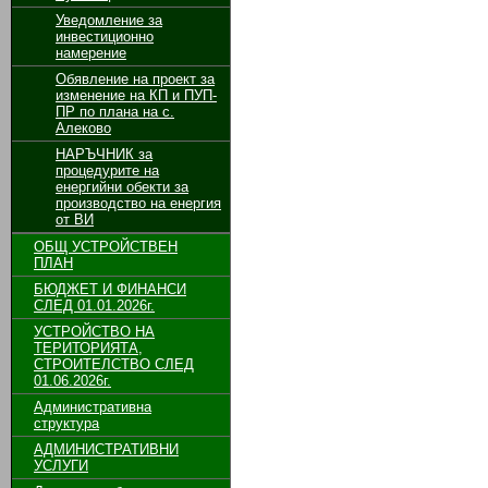
Уведомление за
инвестиционно
намерение
Обявление на проект за
изменение на КП и ПУП-
ПР по плана на с.
Алеково
НАРЪЧНИК за
процедурите на
енергийни обекти за
производство на енергия
от ВИ
ОБЩ УСТРОЙСТВЕН
ПЛАН
БЮДЖЕТ И ФИНАНСИ
СЛЕД 01.01.2026г.
УСТРОЙСТВО НА
ТЕРИТОРИЯТА,
СТРОИТЕЛСТВО СЛЕД
01.06.2026г.
Административна
структура
АДМИНИСТРАТИВНИ
УСЛУГИ