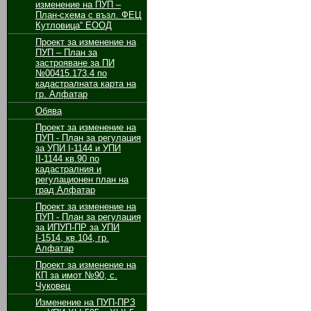
изменение на ПУП –
План-схема с възл. ФЕЦ
Кутловица“ ЕООД
Проект за изменение на
ПУП – План за
застрояване за ПИ
№00415.173.4 по
кадастралната карта на
гр. Алфатар
Обява
Проект за изменение на
ПУП - План за регулация
за УПИ І-1144 и УПИ
ІІ-1144 кв.90 по
кадастралния и
регулационен план на
град Алфатар
Проект за изменение на
ПУП - План за регулация
за ИПУП-ПР за УПИ
І-1514, кв.104, гр.
Алфатар
Проект за изменение на
КП за имот №90, с.
Чуковец
Изменение на ПУП-ПРЗ