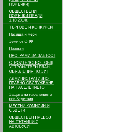
ПОРЪЧКИ)
ОБЩЕСТВЕНИ
ПОРЪЧКИ ПРЕДИ
1.10.2014г.
ТЪРГОВЕ И КОНКУРСИ
Пасища и мери
Земи от ОПФ
Проекти
ПРОГРАМИ ЗА ЗАЕТОСТ
СТРОИТЕЛСТВО - ОБЩ
УСТРОЙСТВЕН ПЛАН,
ОБЯВЛЕНИЯ ПО ЗУТ
АДМИНИСТРАТИВНО-
ПРАВНО ОБСЛУЖВАНЕ
НА НАСЕЛЕНИЕТО
Защита на населението
при бедствия
МЕСТНИ КОМИСИИ И
СЪВЕТИ
ОБЩЕСТВЕН ПРЕВОЗ
НА ПЪТНИЦИ С
АВТОБУСИ