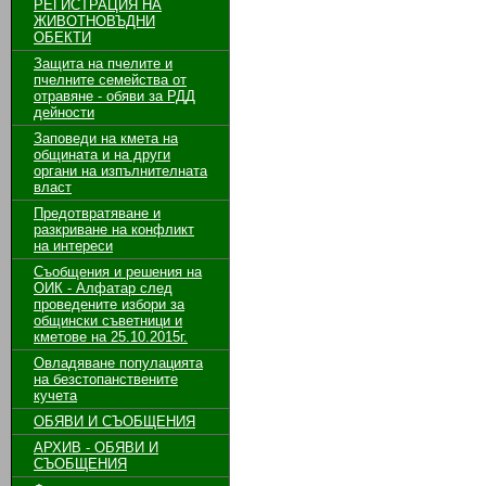
РЕГИСТРАЦИЯ НА
ЖИВОТНОВЪДНИ
ОБЕКТИ
Защита на пчелите и
пчелните семейства от
отравяне - обяви за РДД
дейности
Заповеди на кмета на
общината и на други
органи на изпълнителната
власт
Предотвратяване и
разкриване на конфликт
на интереси
Съобщения и решения на
ОИК - Алфатар след
проведените избори за
общински съветници и
кметове на 25.10.2015г.
Овладяване популацията
на безстопанствените
кучета
ОБЯВИ И СЪОБЩЕНИЯ
АРХИВ - ОБЯВИ И
СЪОБЩЕНИЯ