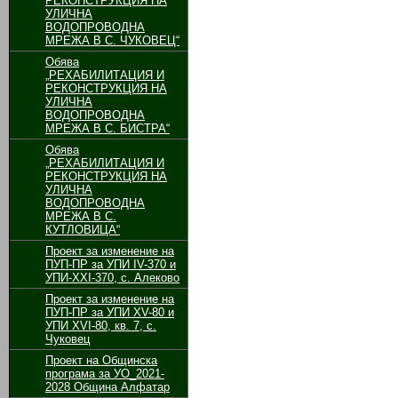
РЕКОНСТРУКЦИЯ НА
УЛИЧНА
ВОДОПРОВОДНА
МРЕЖА В С. ЧУКОВЕЦ“
Обява
„РЕХАБИЛИТАЦИЯ И
РЕКОНСТРУКЦИЯ НА
УЛИЧНА
ВОДОПРОВОДНА
МРЕЖА В С. БИСТРА“
Обява
„РЕХАБИЛИТАЦИЯ И
РЕКОНСТРУКЦИЯ НА
УЛИЧНА
ВОДОПРОВОДНА
МРЕЖА В С.
КУТЛОВИЦА“
Проект за изменение на
ПУП-ПР за УПИ ІV-370 и
УПИ-ХХІ-370, с. Алеково
Проект за изменение на
ПУП-ПР за УПИ ХV-80 и
УПИ ХVІ-80, кв. 7, с.
Чуковец
Проект на Общинска
програма за УО_2021-
2028 Община Алфатар