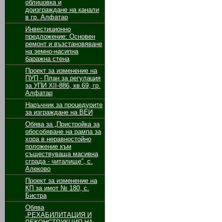
облицовка и
доизграждане на канали
в гр. Алфатар
Инвестиционно
предложение: Основен
ремонт и възстановяване
на земно-насипна
баражна стена
Проект за изменение на
ПУП - План за регулация
за УПИ ХІІ-886, кв.69, гр.
Алфатар
Наръчник за процедурите
за изграждане на ВЕИ
Обява за „Пристройка за
обособяване на рампа за
хора в неравностойно
положение към
съществуваща масивна
сграда - читалище”, с.
Алеково
Проект за изменение на
КП за имот № 180, с.
Бистра
Обява
„РЕХАБИЛИТАЦИЯ И