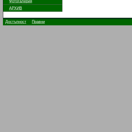
Фотогалерия
АРХИВ
Достъпност
Правни