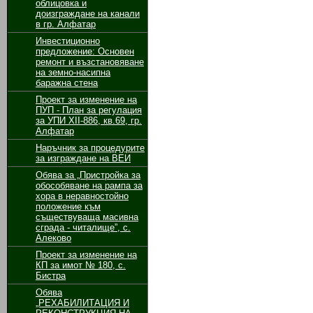
облицовка и
доизграждане на канали
в гр. Алфатар
Инвестиционно
предложение: Основен
ремонт и възстановяване
на земно-насипна
баражна стена
Проект за изменение на
ПУП - План за регулация
за УПИ ХІІ-886, кв.69, гр.
Алфатар
Наръчник за процедурите
за изграждане на ВЕИ
Обява за „Пристройка за
обособяване на рампа за
хора в неравностойно
положение към
съществуваща масивна
сграда - читалище”, с.
Алеково
Проект за изменение на
КП за имот № 180, с.
Бистра
Обява
„РЕХАБИЛИТАЦИЯ И