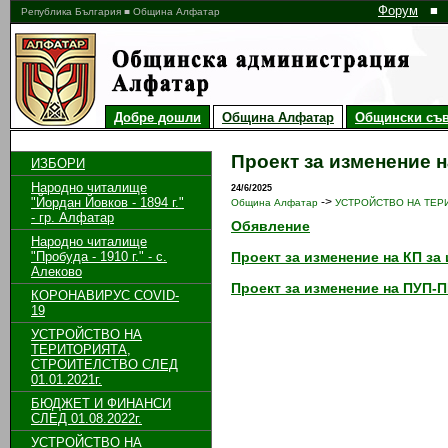
Форум
■
Република България ■ Община Алфатар
Добре дошли
Община Алфатар
Общински съв
Проект за изменение н
ИЗБОРИ
Народно читалище
24/6/2025
"Йордан Йовков - 1894 г."
->
Община Алфатар
УСТРОЙСТВО НА ТЕРИ
- гр. Алфатар
Обявление
Народно читалище
"Пробуда - 1910 г." - с.
Проект за изменение на КП за
Алеково
Проект за изменение на ПУП-П
КОРОНАВИРУС COVID-
19
УСТРОЙСТВО НА
ТЕРИТОРИЯТА,
СТРОИТЕЛСТВО СЛЕД
01.01.2021г.
БЮДЖЕТ И ФИНАНСИ
СЛЕД 01.08.2022г.
УСТРОЙСТВО НА