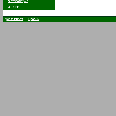
Фотогалерия
АРХИВ
Достъпност
Правни