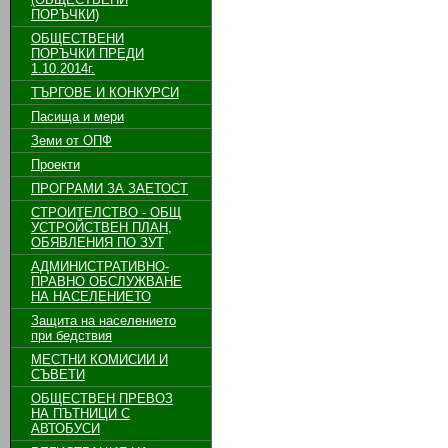
ПОРЪЧКИ)
ОБЩЕСТВЕНИ
ПОРЪЧКИ ПРЕДИ
1.10.2014г.
ТЪРГОВЕ И КОНКУРСИ
Пасища и мери
Земи от ОПФ
Проекти
ПРОГРАМИ ЗА ЗАЕТОСТ
СТРОИТЕЛСТВО - ОБЩ
УСТРОЙСТВЕН ПЛАН,
ОБЯВЛЕНИЯ ПО ЗУТ
АДМИНИСТРАТИВНО-
ПРАВНО ОБСЛУЖВАНЕ
НА НАСЕЛЕНИЕТО
Защита на населението
при бедствия
МЕСТНИ КОМИСИИ И
СЪВЕТИ
ОБЩЕСТВЕН ПРЕВОЗ
НА ПЪТНИЦИ С
АВТОБУСИ