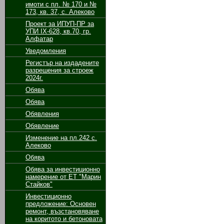
имоти с пл. № 170 и №
173, кв. 37, с. Алеково
Проект за ИПУП-ПР за
УПИ ІХ-628, кв.70, гр.
Алфатар
Уведомления
Регистър на издадените
разрешения за строеж
2024г.
Обява
Обява
Обявления
Обявление
Изменение на пл.242 с.
Алеково
Обява
Обява за инвестиционно
намерение от ЕТ "Марин
Стайков"
Инвестиционно
предложение: Основен
ремонт, възстановяване
на коритото и бетоновата