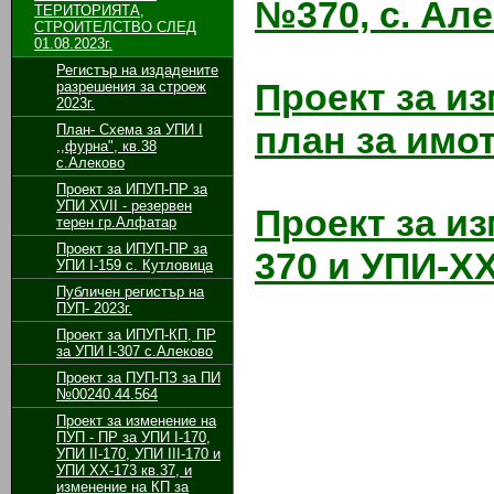
№370, с. Ал
ТЕРИТОРИЯТА,
СТРОИТЕЛСТВО СЛЕД
01.08.2023г.
Регистър на издадените
Проект за и
разрешения за строеж
2023г.
план за имо
План- Схема за УПИ I
,,фурна", кв.38
с.Алеково
Проект за ИПУП-ПР за
УПИ XVII - резервен
Проект за из
терен гр.Алфатар
Проект за ИПУП-ПР за
370 и УПИ-ХХ
УПИ I-159 с. Кутловица
Публичен регистър на
ПУП- 2023г.
Проект за ИПУП-КП, ПР
за УПИ I-307 с.Алеково
Проект за ПУП-ПЗ за ПИ
№00240.44.564
Проект за изменение на
ПУП - ПР за УПИ І-170,
УПИ ІІ-170, УПИ ІІІ-170 и
УПИ ХХ-173 кв.37, и
изменение на КП за