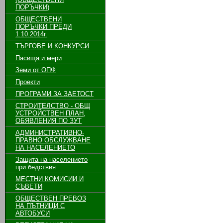
ПОРЪЧКИ)
ОБЩЕСТВЕНИ
ПОРЪЧКИ ПРЕДИ
1.10.2014г.
ТЪРГОВЕ И КОНКУРСИ
Пасища и мери
Земи от ОПФ
Проекти
ПРОГРАМИ ЗА ЗАЕТОСТ
СТРОИТЕЛСТВО - ОБЩ
УСТРОЙСТВЕН ПЛАН,
ОБЯВЛЕНИЯ ПО ЗУТ
АДМИНИСТРАТИВНО-
ПРАВНО ОБСЛУЖВАНЕ
НА НАСЕЛЕНИЕТО
Защита на населението
при бедствия
МЕСТНИ КОМИСИИ И
СЪВЕТИ
ОБЩЕСТВЕН ПРЕВОЗ
НА ПЪТНИЦИ С
АВТОБУСИ