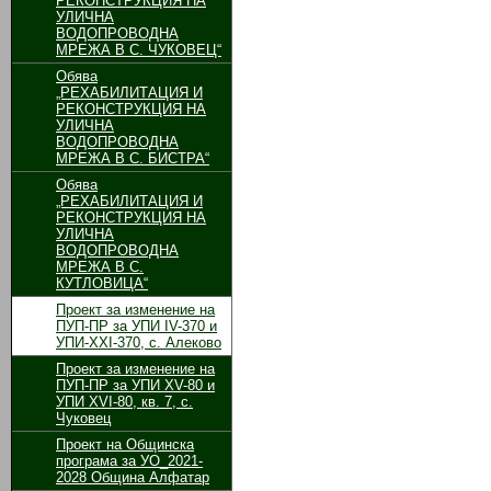
РЕКОНСТРУКЦИЯ НА
УЛИЧНА
ВОДОПРОВОДНА
МРЕЖА В С. ЧУКОВЕЦ“
Обява
„РЕХАБИЛИТАЦИЯ И
РЕКОНСТРУКЦИЯ НА
УЛИЧНА
ВОДОПРОВОДНА
МРЕЖА В С. БИСТРА“
Обява
„РЕХАБИЛИТАЦИЯ И
РЕКОНСТРУКЦИЯ НА
УЛИЧНА
ВОДОПРОВОДНА
МРЕЖА В С.
КУТЛОВИЦА“
Проект за изменение на
ПУП-ПР за УПИ ІV-370 и
УПИ-ХХІ-370, с. Алеково
Проект за изменение на
ПУП-ПР за УПИ ХV-80 и
УПИ ХVІ-80, кв. 7, с.
Чуковец
Проект на Общинска
програма за УО_2021-
2028 Община Алфатар