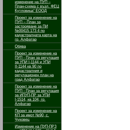
изменение на ПУП –
План-схема с възл. ФЕЦ
Кутловица“ ЕООД
Проект за изменение на
ПУП – План за
застрояване за ПИ
№00415.173.4 по
кадастралната карта на
гр. Алфатар
Обява
Проект за изменение на
ПУП - План за регулация
за УПИ І-1144 и УПИ
ІІ-1144 кв.90 по
кадастралния и
регулационен план на
град Алфатар
Проект за изменение на
ПУП - План за регулация
за ИПУП-ПР за УПИ
І-1514, кв.104, гр.
Алфатар
Проект за изменение на
КП за имот №90, с.
Чуковец
Изменение на ПУП-ПРЗ