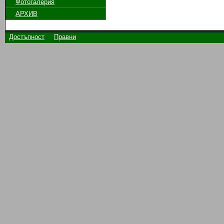
Фотогалерия
АРХИВ
Достъпност
Правни