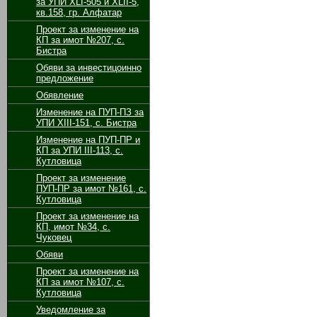
за УПИ XLI-505 и XLII-5,
кв.158, гр. Алфатар
Проект за изменение на
КП за имот №207, с.
Бистра
Обяви за инвестицоинно
предложение
Обявление
Изменение на ПУП-ПЗ за
УПИ ХІІІ-151, с. Бистра
Изменение на ПУП-ПР и
КП за УПИ ІІІ-113, с.
Кутловица
Проект за изменение
ПУП-ПР за имот №161, с.
Кутловица
Проект за изменение на
КП, имот №34, с.
Чуковец
Обяви
Проект за изменение на
КП за имот №107, с.
Кутловица
Уведомление за