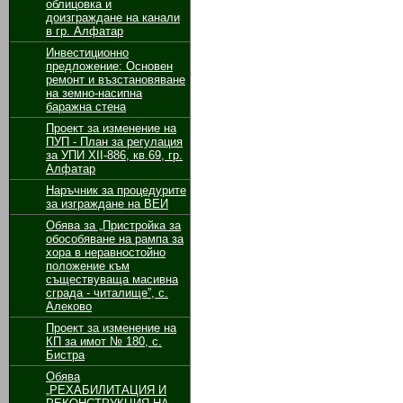
облицовка и
доизграждане на канали
в гр. Алфатар
Инвестиционно
предложение: Основен
ремонт и възстановяване
на земно-насипна
баражна стена
Проект за изменение на
ПУП - План за регулация
за УПИ ХІІ-886, кв.69, гр.
Алфатар
Наръчник за процедурите
за изграждане на ВЕИ
Обява за „Пристройка за
обособяване на рампа за
хора в неравностойно
положение към
съществуваща масивна
сграда - читалище”, с.
Алеково
Проект за изменение на
КП за имот № 180, с.
Бистра
Обява
„РЕХАБИЛИТАЦИЯ И