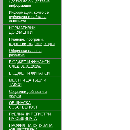
Достъп до обществена
информация
Информация, която се
публикува в сайта на
общината
НОРМАТИВНИ
ДОКУМЕНТИ
Планове, програми,
стратегии, кодекси, харти
Общински план за
развитие
БЮДЖЕТ И ФИНАНСИ
СЛЕД 01.01.2019г.
БЮДЖЕТ И ФИНАНСИ
МЕСТНИ ДАНЪЦИ И
ТАКСИ
Социални дейности и
услуги
ОБЩИНСКА
СОБСТВЕНОСТ
ПУБЛИЧНИ РЕГИСТРИ
НА ОБЩИНАТА
ПРОФИЛ НА КУПУВАЧА
(ОБЩЕСТВЕНИ