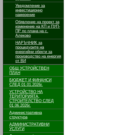
Уведомление за
инвестиционно
намерение
Обявление на проект за
изменение на КП и ПУП-
ПР по плана на с.
Алеково
НАРЪЧНИК за
процедурите на
енергийни обекти за
производство на енергия
от ВИ
ОБЩ УСТРОЙСТВЕН
ПЛАН
БЮДЖЕТ И ФИНАНСИ
СЛЕД 01.01.2026г.
УСТРОЙСТВО НА
ТЕРИТОРИЯТА,
СТРОИТЕЛСТВО СЛЕД
01.06.2026г.
Административна
структура
АДМИНИСТРАТИВНИ
УСЛУГИ