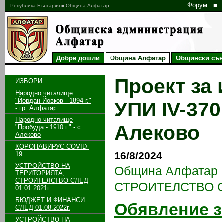
Форум
■
Република България ■ Община Алфатар
Добре дошли
Община Алфатар
Общински съв
Проект за
ИЗБОРИ
Народно читалище
"Йордан Йовков - 1894 г."
УПИ ІV-370
- гр. Алфатар
Народно читалище
Алеково
"Пробуда - 1910 г." - с.
Алеково
КОРОНАВИРУС COVID-
16/8/2024
19
УСТРОЙСТВО НА
Община Алфатар
ТЕРИТОРИЯТА,
СТРОИТЕЛСТВО СЛЕД
СТРОИТЕЛСТВО СЛ
01.01.2021г.
БЮДЖЕТ И ФИНАНСИ
Обявление з
СЛЕД 01.08.2022г.
УСТРОЙСТВО НА