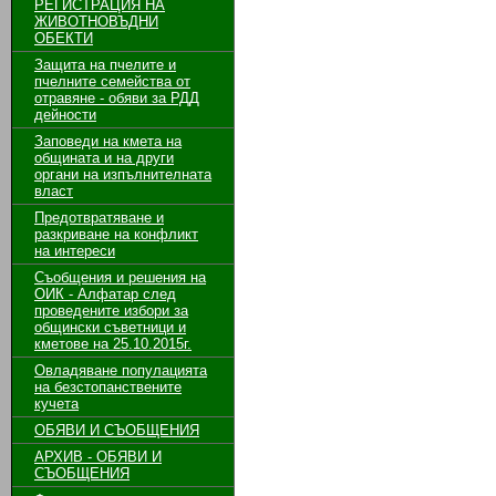
РЕГИСТРАЦИЯ НА
ЖИВОТНОВЪДНИ
ОБЕКТИ
Защита на пчелите и
пчелните семейства от
отравяне - обяви за РДД
дейности
Заповеди на кмета на
общината и на други
органи на изпълнителната
власт
Предотвратяване и
разкриване на конфликт
на интереси
Съобщения и решения на
ОИК - Алфатар след
проведените избори за
общински съветници и
кметове на 25.10.2015г.
Овладяване популацията
на безстопанствените
кучета
ОБЯВИ И СЪОБЩЕНИЯ
АРХИВ - ОБЯВИ И
СЪОБЩЕНИЯ