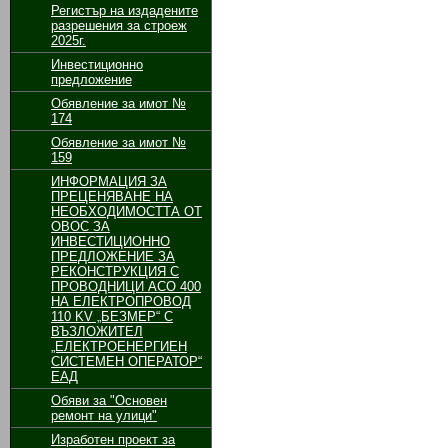
Регистър на издадените
разрешения за строеж
2025г.
Инвестиционно
предложение
Обявление за имот №
174
Обявление за имот №
159
ИНФОРМАЦИЯ ЗА
ПРЕЦЕНЯВАНЕ НА
НЕОБХОДИМОСТТА ОТ
ОВОС ЗА
ИНВЕСТИЦИОННО
ПРЕДЛОЖЕНИЕ ЗА
РЕКОНСТРУКЦИЯ С
ПРОВОДНИЦИ АСО 400
НА ЕЛЕКТРОПРОВОД
110 KV „БЕЗМЕР“ С
ВЪЗЛОЖИТЕЛ
„ЕЛЕКТРОЕНЕРГИЕН
СИСТЕМЕН ОПЕРАТОР“
ЕАД
Обяви за "Основен
ремонт на улици"
Изработен проект за