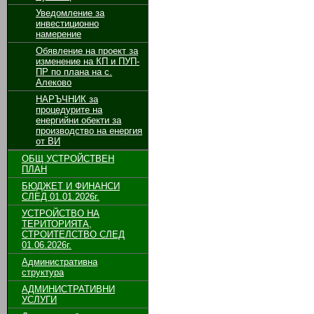
Уведомление за
инвестиционно
намерение
Обявление на проект за
изменение на КП и ПУП-
ПР по плана на с.
Алеково
НАРЪЧНИК за
процедурите на
енергийни обекти за
производство на енергия
от ВИ
ОБЩ УСТРОЙСТВЕН
ПЛАН
БЮДЖЕТ И ФИНАНСИ
СЛЕД 01.01.2026г.
УСТРОЙСТВО НА
ТЕРИТОРИЯТА,
СТРОИТЕЛСТВО СЛЕД
01.06.2026г.
Административна
структура
АДМИНИСТРАТИВНИ
УСЛУГИ