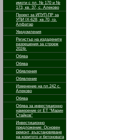
имоти с пл. № 170 и №
173, кв. 37, с. Алеково
Проект за ИПУП-ПР за
УПИ ІХ-628, кв.70, гр.
Алфатар
Уведомления
Регистър на издадените
разрешения за строеж
2024г.
Обява
Обява
Обявления
Обявление
Изменение на пл.242 с.
Алеково
Обява
Обява за инвестиционно
намерение от ЕТ "Марин
Стайков"
Инвестиционно
предложение: Основен
ремонт, възстановяване
на коритото и бетоновата