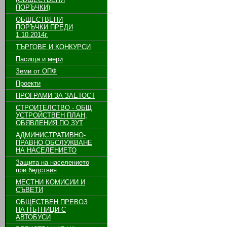
ПОРЪЧКИ)
ОБЩЕСТВЕНИ
ПОРЪЧКИ ПРЕДИ
1.10.2014г.
ТЪРГОВЕ И КОНКУРСИ
Пасища и мери
Земи от ОПФ
Проекти
ПРОГРАМИ ЗА ЗАЕТОСТ
СТРОИТЕЛСТВО - ОБЩ
УСТРОЙСТВЕН ПЛАН,
ОБЯВЛЕНИЯ ПО ЗУТ
АДМИНИСТРАТИВНО-
ПРАВНО ОБСЛУЖВАНЕ
НА НАСЕЛЕНИЕТО
Защита на населението
при бедствия
МЕСТНИ КОМИСИИ И
СЪВЕТИ
ОБЩЕСТВЕН ПРЕВОЗ
НА ПЪТНИЦИ С
АВТОБУСИ