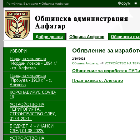
Форум
■
Република България ■ Община Алфатар
Добре дошли
Община Алфатар
Общински съв
Обявление за изработ
ИЗБОРИ
Народно читалище
2/10/2024
"Йордан Йовков - 1894 г."
->
Община Алфатар
УСТРОЙСТВО НА ТЕРИ
- гр. Алфатар
Обявление за изработен ПУП-
Народно читалище
"Пробуда - 1910 г." - с.
План-схема с. Алеково
Алеково
КОРОНАВИРУС COVID-
19
УСТРОЙСТВО НА
ТЕРИТОРИЯТА,
СТРОИТЕЛСТВО СЛЕД
01.01.2021г.
БЮДЖЕТ И ФИНАНСИ
СЛЕД 01.08.2022г.
УСТРОЙСТВО НА