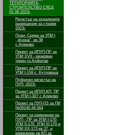
ТЕРИТОРИЯТА,
СТРОИТЕЛСТВО СЛЕД
01.08.2023г.
Регистър на издадените
разрешения за строеж
2023г.
План- Схема за УПИ I
,,фурна", кв.38
с.Алеково
Проект за ИПУП-ПР за
УПИ XVII - резервен
терен гр.Алфатар
Проект за ИПУП-ПР за
УПИ I-159 с. Кутловица
Публичен регистър на
ПУП- 2023г.
Проект за ИПУП-КП, ПР
за УПИ I-307 с.Алеково
Проект за ПУП-ПЗ за ПИ
№00240.44.564
Проект за изменение на
ПУП - ПР за УПИ І-170,
УПИ ІІ-170, УПИ ІІІ-170 и
УПИ ХХ-173 кв.37, и
изменение на КП за