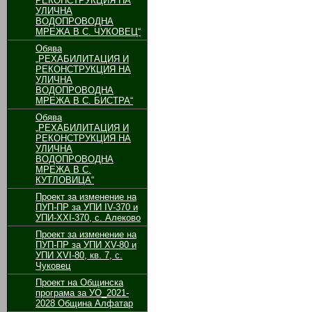
РЕКОНСТРУКЦИЯ НА
УЛИЧНА
ВОДОПРОВОДНА
МРЕЖА В С. ЧУКОВЕЦ“
Обява
„РЕХАБИЛИТАЦИЯ И
РЕКОНСТРУКЦИЯ НА
УЛИЧНА
ВОДОПРОВОДНА
МРЕЖА В С. БИСТРА“
Обява
„РЕХАБИЛИТАЦИЯ И
РЕКОНСТРУКЦИЯ НА
УЛИЧНА
ВОДОПРОВОДНА
МРЕЖА В С.
КУТЛОВИЦА“
Проект за изменение на
ПУП-ПР за УПИ ІV-370 и
УПИ-ХХІ-370, с. Алеково
Проект за изменение на
ПУП-ПР за УПИ ХV-80 и
УПИ ХVІ-80, кв. 7, с.
Чуковец
Проект на Общинска
програма за УО_2021-
2028 Община Алфатар