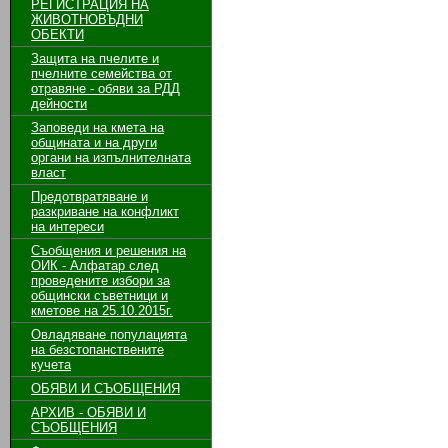
РЕГИСТРАЦИЯ НА
ЖИВОТНОВЪДНИ
ОБЕКТИ
Защита на пчелите и
пчелните семейства от
отравяне - обяви за РДД
дейности
Заповеди на кмета на
общината и на други
органи на изпълнителната
власт
Предотвратяване и
разкриване на конфликт
на интереси
Съобщения и решения на
ОИК - Алфатар след
проведените избори за
общински съветници и
кметове на 25.10.2015г.
Овладяване популацията
на безстопанствените
кучета
ОБЯВИ И СЪОБЩЕНИЯ
АРХИВ - ОБЯВИ И
СЪОБЩЕНИЯ