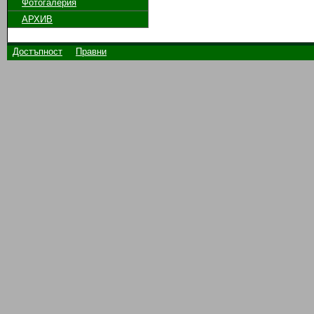
Фотогалерия
АРХИВ
Достъпност
Правни