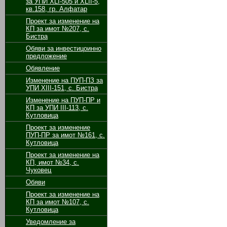
за УПИ XLI-505 и XLII-5,
кв.158, гр. Алфатар
Проект за изменение на
КП за имот №207, с.
Бистра
Обяви за инвестицоинно
предложение
Обявление
Изменение на ПУП-ПЗ за
УПИ ХІІІ-151, с. Бистра
Изменение на ПУП-ПР и
КП за УПИ ІІІ-113, с.
Кутловица
Проект за изменение
ПУП-ПР за имот №161, с.
Кутловица
Проект за изменение на
КП, имот №34, с.
Чуковец
Обяви
Проект за изменение на
КП за имот №107, с.
Кутловица
Уведомление за