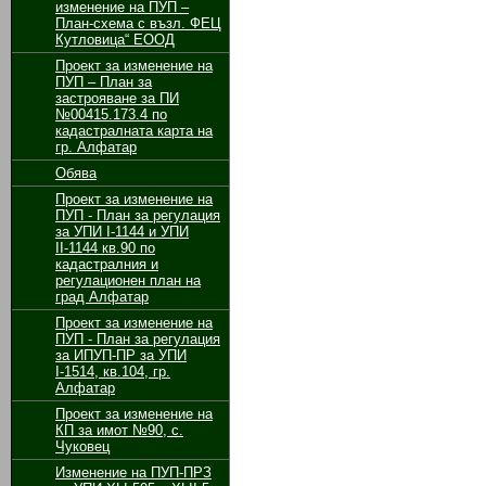
изменение на ПУП –
План-схема с възл. ФЕЦ
Кутловица“ ЕООД
Проект за изменение на
ПУП – План за
застрояване за ПИ
№00415.173.4 по
кадастралната карта на
гр. Алфатар
Обява
Проект за изменение на
ПУП - План за регулация
за УПИ І-1144 и УПИ
ІІ-1144 кв.90 по
кадастралния и
регулационен план на
град Алфатар
Проект за изменение на
ПУП - План за регулация
за ИПУП-ПР за УПИ
І-1514, кв.104, гр.
Алфатар
Проект за изменение на
КП за имот №90, с.
Чуковец
Изменение на ПУП-ПРЗ