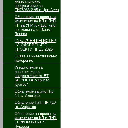
инвестиционно
предложение за
ПИ78063.2.95 с Цар Асен
Обявление на проект за
изменение на КП и ПУП-
ПР за УПИ Х - 128, кв.8
по плана на с. Васил
Левски
ПУБЛИЧЕН РЕГИСТЪР
НА ОДОБРЕНИТЕ
ПРОЕКТИ ПРЕЗ 2025г.
Обява за инвестиционно
намерение
Уведомление за
инвестиционно
предложение от ЕТ
"АГРОСТАР-Христо
Куртев"
Обявление за имот №
43, с. Алеково
Обявление ПУП-ПР 410
гр. Алфатар
Обявление на проект за
изменение на КП и ПУП-
ПР по плана на с.
Чуковец