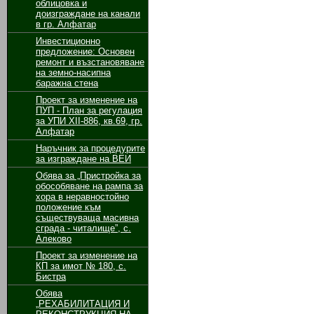
облицовка и
доизграждане на канали
в гр. Алфатар
Инвестиционно
предложение: Основен
ремонт и възстановяване
на земно-насипна
баражна стена
Проект за изменение на
ПУП - План за регулация
за УПИ ХІІ-886, кв.69, гр.
Алфатар
Наръчник за процедурите
за изграждане на ВЕИ
Обява за „Пристройка за
обособяване на рампа за
хора в неравностойно
положение към
съществуваща масивна
сграда - читалище”, с.
Алеково
Проект за изменение на
КП за имот № 180, с.
Бистра
Обява
„РЕХАБИЛИТАЦИЯ И