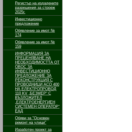
Регистър на издадените
разрешения за строеж
2025г.
Инвестиционно
предложение
Обявление за имот №
174
Обявление за имот №
159
ИНФОРМАЦИЯ ЗА
ПРЕЦЕНЯВАНЕ НА
НЕОБХОДИМОСТТА ОТ
ОВОС ЗА
ИНВЕСТИЦИОННО
ПРЕДЛОЖЕНИЕ ЗА
РЕКОНСТРУКЦИЯ С
ПРОВОДНИЦИ АСО 400
НА ЕЛЕКТРОПРОВОД
110 KV „БЕЗМЕР“ С
ВЪЗЛОЖИТЕЛ
„ЕЛЕКТРОЕНЕРГИЕН
СИСТЕМЕН ОПЕРАТОР“
ЕАД
Обяви за "Основен
ремонт на улици"
Изработен проект за