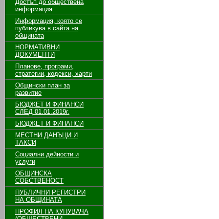
Достъп до обществена
информация
Информация, която се
публикува в сайта на
общината
НОРМАТИВНИ
ДОКУМЕНТИ
Планове, програми,
стратегии, кодекси, харти
Общински план за
развитие
БЮДЖЕТ И ФИНАНСИ
СЛЕД 01.01.2019г.
БЮДЖЕТ И ФИНАНСИ
МЕСТНИ ДАНЪЦИ И
ТАКСИ
Социални дейности и
услуги
ОБЩИНСКА
СОБСТВЕНОСТ
ПУБЛИЧНИ РЕГИСТРИ
НА ОБЩИНАТА
ПРОФИЛ НА КУПУВАЧА
(ОБЩЕСТВЕНИ