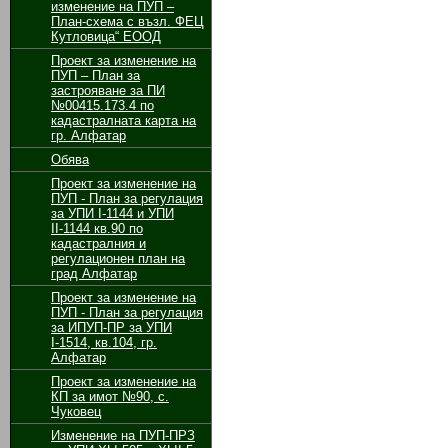
изменение на ПУП –
План-схема с възл. ФЕЦ
Кутловица“ ЕООД
Проект за изменение на
ПУП – План за
застрояване за ПИ
№00415.173.4 по
кадастралната карта на
гр. Алфатар
Обява
Проект за изменение на
ПУП - План за регулация
за УПИ І-1144 и УПИ
ІІ-1144 кв.90 по
кадастралния и
регулационен план на
град Алфатар
Проект за изменение на
ПУП - План за регулация
за ИПУП-ПР за УПИ
І-1514, кв.104, гр.
Алфатар
Проект за изменение на
КП за имот №90, с.
Чуковец
Изменение на ПУП-ПРЗ