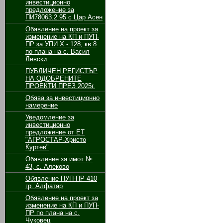
инвестиционно
предложение за
ПИ78063.2.95 с Цар Асен
Обявление на проект за
изменение на КП и ПУП-
ПР за УПИ Х - 128, кв.8
по плана на с. Васил
Левски
ПУБЛИЧЕН РЕГИСТЪР
НА ОДОБРЕНИТЕ
ПРОЕКТИ ПРЕЗ 2025г.
Обява за инвестиционно
намерение
Уведомление за
инвестиционно
предложение от ЕТ
"АГРОСТАР-Христо
Куртев"
Обявление за имот №
43, с. Алеково
Обявление ПУП-ПР 410
гр. Алфатар
Обявление на проект за
изменение на КП и ПУП-
ПР по плана на с.
Чуковец