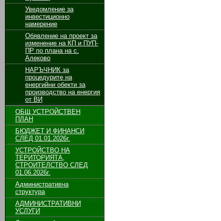
Уведомление за
инвестиционно
намерение
Обявление на проект за
изменение на КП и ПУП-
ПР по плана на с.
Алеково
НАРЪЧНИК за
процедурите на
енергийни обекти за
производство на енергия
от ВИ
ОБЩ УСТРОЙСТВЕН
ПЛАН
БЮДЖЕТ И ФИНАНСИ
СЛЕД 01.01.2026г.
УСТРОЙСТВО НА
ТЕРИТОРИЯТА,
СТРОИТЕЛСТВО СЛЕД
01.06.2026г.
Административна
структура
АДМИНИСТРАТИВНИ
УСЛУГИ