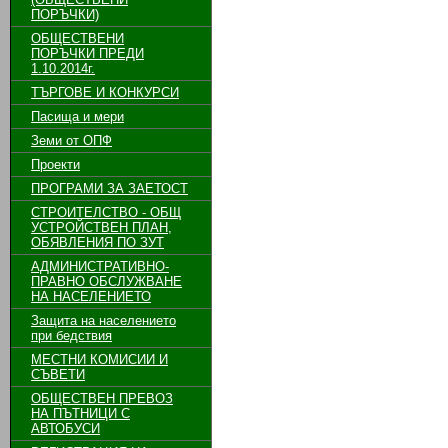
ПОРЪЧКИ)
ОБЩЕСТВЕНИ
ПОРЪЧКИ ПРЕДИ
1.10.2014г.
ТЪРГОВЕ И КОНКУРСИ
Пасища и мери
Земи от ОПФ
Проекти
ПРОГРАМИ ЗА ЗАЕТОСТ
СТРОИТЕЛСТВО - ОБЩ
УСТРОЙСТВЕН ПЛАН,
ОБЯВЛЕНИЯ ПО ЗУТ
АДМИНИСТРАТИВНО-
ПРАВНО ОБСЛУЖВАНЕ
НА НАСЕЛЕНИЕТО
Защита на населението
при бедствия
МЕСТНИ КОМИСИИ И
СЪВЕТИ
ОБЩЕСТВЕН ПРЕВОЗ
НА ПЪТНИЦИ С
АВТОБУСИ