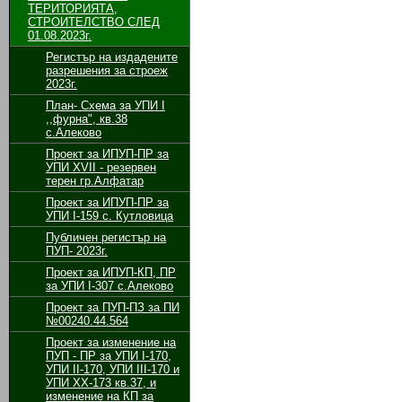
ТЕРИТОРИЯТА,
СТРОИТЕЛСТВО СЛЕД
01.08.2023г.
Регистър на издадените
разрешения за строеж
2023г.
План- Схема за УПИ I
,,фурна", кв.38
с.Алеково
Проект за ИПУП-ПР за
УПИ XVII - резервен
терен гр.Алфатар
Проект за ИПУП-ПР за
УПИ I-159 с. Кутловица
Публичен регистър на
ПУП- 2023г.
Проект за ИПУП-КП, ПР
за УПИ I-307 с.Алеково
Проект за ПУП-ПЗ за ПИ
№00240.44.564
Проект за изменение на
ПУП - ПР за УПИ І-170,
УПИ ІІ-170, УПИ ІІІ-170 и
УПИ ХХ-173 кв.37, и
изменение на КП за