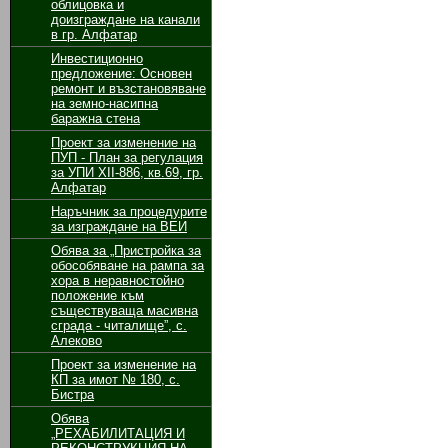
облицовка и
доизграждане на канали
в гр. Алфатар
Инвестиционно
предложение: Основен
ремонт и възстановяване
на земно-насипна
баражна стена
Проект за изменение на
ПУП - План за регулация
за УПИ ХІІ-886, кв.69, гр.
Алфатар
Наръчник за процедурите
за изграждане на ВЕИ
Обява за „Пристройка за
обособяване на рампа за
хора в неравностойно
положение към
съществуваща масивна
сграда - читалище”, с.
Алеково
Проект за изменение на
КП за имот № 180, с.
Бистра
Обява
„РЕХАБИЛИТАЦИЯ И