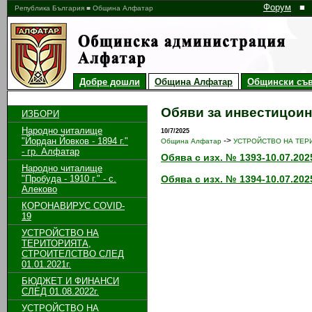
Форум
■
Република България ■ Община Алфатар
Добре дошли
Община Алфатар
Общински съв
Обяви за инвестицои
ИЗБОРИ
Народно читалище
10/7/2025
"Йордан Йовков - 1894 г."
->
Община Алфатар
УСТРОЙСТВО НА ТЕРИ
- гр. Алфатар
Обява с изх. № 1393-10.07.202
Народно читалище
"Пробуда - 1910 г." - с.
Обява с изх. № 1394-10.07.202
Алеково
КОРОНАВИРУС COVID-
19
УСТРОЙСТВО НА
ТЕРИТОРИЯТА,
СТРОИТЕЛСТВО СЛЕД
01.01.2021г.
БЮДЖЕТ И ФИНАНСИ
СЛЕД 01.08.2022г.
УСТРОЙСТВО НА