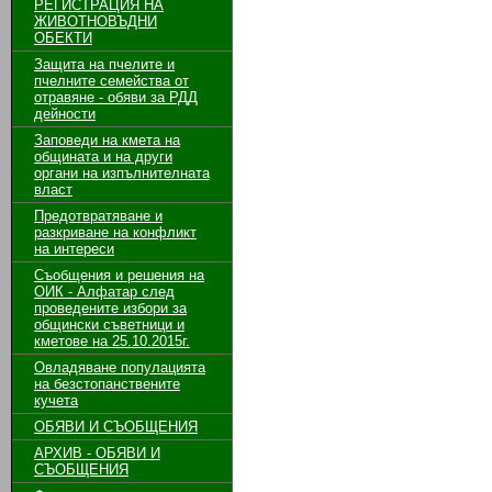
РЕГИСТРАЦИЯ НА
ЖИВОТНОВЪДНИ
ОБЕКТИ
Защита на пчелите и
пчелните семейства от
отравяне - обяви за РДД
дейности
Заповеди на кмета на
общината и на други
органи на изпълнителната
власт
Предотвратяване и
разкриване на конфликт
на интереси
Съобщения и решения на
ОИК - Алфатар след
проведените избори за
общински съветници и
кметове на 25.10.2015г.
Овладяване популацията
на безстопанствените
кучета
ОБЯВИ И СЪОБЩЕНИЯ
АРХИВ - ОБЯВИ И
СЪОБЩЕНИЯ