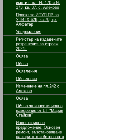
имоти с пл. № 170 и №
173, кв. 37, с. Алеково
Проект за ИПУП-ПР за
УПИ ІХ-628, кв.70, гр.
Алфатар
Уведомления
Регистър на издадените
разрешения за строеж
2024г.
Обява
Обява
Обявления
Обявление
Изменение на пл.242 с.
Алеково
Обява
Обява за инвестиционно
намерение от ЕТ "Марин
Стайков"
Инвестиционно
предложение: Основен
ремонт, възстановяване
на коритото и бетоновата