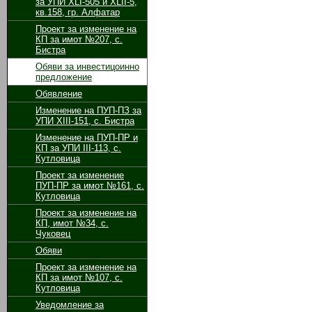
за УПИ XLI-505 и XLII-5,
кв.158, гр. Алфатар
Проект за изменение на
КП за имот №207, с.
Бистра
Обяви за инвестицоинно
предложение
Обявление
Изменение на ПУП-ПЗ за
УПИ ХІІІ-151, с. Бистра
Изменение на ПУП-ПР и
КП за УПИ ІІІ-113, с.
Кутловица
Проект за изменение
ПУП-ПР за имот №161, с.
Кутловица
Проект за изменение на
КП, имот №34, с.
Чуковец
Обяви
Проект за изменение на
КП за имот №107, с.
Кутловица
Уведомление за