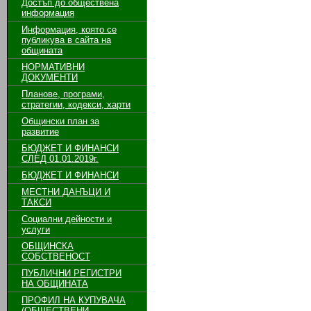
Достъп до обществена
информация
Информация, която се
публикува в сайта на
общината
НОРМАТИВНИ
ДОКУМЕНТИ
Планове, програми,
стратегии, кодекси, харти
Общински план за
развитие
БЮДЖЕТ И ФИНАНСИ
СЛЕД 01.01.2019г.
БЮДЖЕТ И ФИНАНСИ
МЕСТНИ ДАНЪЦИ И
ТАКСИ
Социални дейности и
услуги
ОБЩИНСКА
СОБСТВЕНОСТ
ПУБЛИЧНИ РЕГИСТРИ
НА ОБЩИНАТА
ПРОФИЛ НА КУПУВАЧА
(ОБЩЕСТВЕНИ