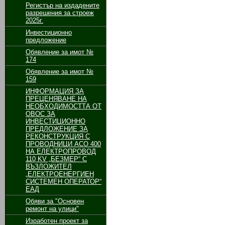
Регистър на издадените
разрешения за строеж
2025г.
Инвестиционно
предложение
Обявление за имот №
174
Обявление за имот №
159
ИНФОРМАЦИЯ ЗА
ПРЕЦЕНЯВАНЕ НА
НЕОБХОДИМОСТТА ОТ
ОВОС ЗА
ИНВЕСТИЦИОННО
ПРЕДЛОЖЕНИЕ ЗА
РЕКОНСТРУКЦИЯ С
ПРОВОДНИЦИ АСО 400
НА ЕЛЕКТРОПРОВОД
110 KV „БЕЗМЕР“ С
ВЪЗЛОЖИТЕЛ
„ЕЛЕКТРОЕНЕРГИЕН
СИСТЕМЕН ОПЕРАТОР“
ЕАД
Обяви за "Основен
ремонт на улици"
Изработен проект за