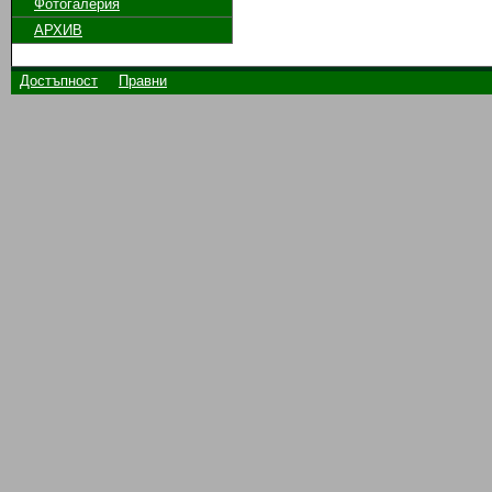
Фотогалерия
АРХИВ
Достъпност
Правни