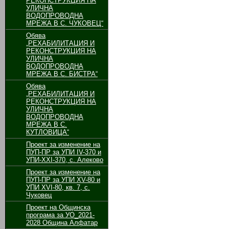
РЕКОНСТРУКЦИЯ НА
УЛИЧНА
ВОДОПРОВОДНА
МРЕЖА В С. ЧУКОВЕЦ“
Обява
„РЕХАБИЛИТАЦИЯ И
РЕКОНСТРУКЦИЯ НА
УЛИЧНА
ВОДОПРОВОДНА
МРЕЖА В С. БИСТРА“
Обява
„РЕХАБИЛИТАЦИЯ И
РЕКОНСТРУКЦИЯ НА
УЛИЧНА
ВОДОПРОВОДНА
МРЕЖА В С.
КУТЛОВИЦА“
Проект за изменение на
ПУП-ПР за УПИ ІV-370 и
УПИ-ХХІ-370, с. Алеково
Проект за изменение на
ПУП-ПР за УПИ ХV-80 и
УПИ ХVІ-80, кв. 7, с.
Чуковец
Проект на Общинска
програма за УО_2021-
2028 Община Алфатар