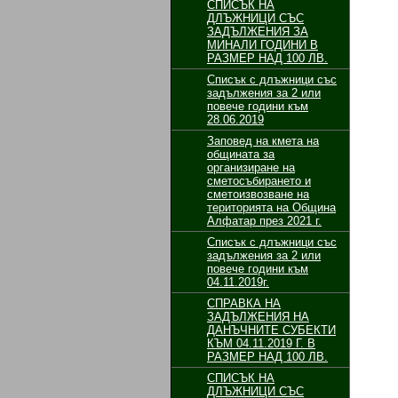
СПИСЪК НА
ДЛЪЖНИЦИ СЪС
ЗАДЪЛЖЕНИЯ ЗА
МИНАЛИ ГОДИНИ В
РАЗМЕР НАД 100 ЛВ.
Списък с длъжници със
задължения за 2 или
повече години към
28.06.2019
Заповед на кмета на
общината за
организиране на
сметосъбирането и
сметоизвозване на
територията на Община
Алфатар през 2021 г.
Списък с длъжници със
задължения за 2 или
повече години към
04.11.2019г.
СПРАВКА НА
ЗАДЪЛЖЕНИЯ НА
ДАНЪЧНИТЕ СУБЕКТИ
КЪМ 04.11.2019 Г. В
РАЗМЕР НАД 100 ЛВ.
СПИСЪК НА
ДЛЪЖНИЦИ СЪС