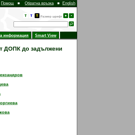
Помощ
■
Обратна връзка
■
English
Размер шрифт
на информация
Smart View
т ДОПК до задължени
лександров
дева
а
еоргиева
икова