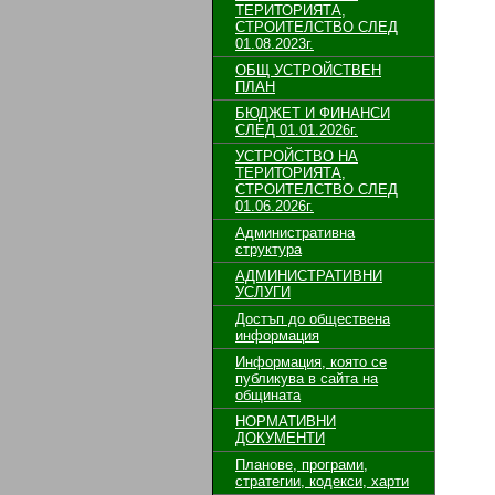
ТЕРИТОРИЯТА,
СТРОИТЕЛСТВО СЛЕД
01.08.2023г.
ОБЩ УСТРОЙСТВЕН
ПЛАН
БЮДЖЕТ И ФИНАНСИ
СЛЕД 01.01.2026г.
УСТРОЙСТВО НА
ТЕРИТОРИЯТА,
СТРОИТЕЛСТВО СЛЕД
01.06.2026г.
Административна
структура
АДМИНИСТРАТИВНИ
УСЛУГИ
Достъп до обществена
информация
Информация, която се
публикува в сайта на
общината
НОРМАТИВНИ
ДОКУМЕНТИ
Планове, програми,
стратегии, кодекси, харти