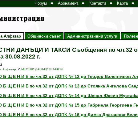
Форум
■
Абонамент
■
Контакти
■
Карта
■
а Алфатар
Общински съвет
Административни услуги
Полез
ТНИ ДАНЪЦИ И ТАКСИ Съобщения по чл.32 о
а 30.08.2022 г.
22
->
а Алфатар
МЕСТНИ ДАНЪЦИ И ТАКСИ
О Б Щ Е Н И Е по чл.32 от ДОПК № 12 до Теодор Валентинов А
О Б Щ Е Н И Е по чл.32 от ДОПК № 13 до Стоянка Ангелова Сан
О Б Щ Е Н И Е по чл.32 от ДОПК № 14 до Шенол Юсеин Мустаф
О Б Щ Е Н И Е по чл.32 от ДОПК № 15 до Габриела Георгиева Г
О Б Щ Е Н И Е по чл.32 от ДОПК № 16 до Димка Драганова Вел