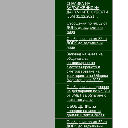
СПРАВКА НА
ЗАДЪЛЖЕНИЯ НА
ДАНЪЧНИТЕ СУБЕКТИ
КЪМ 31.12.2021 Г.
Съобщения по чл.32 от
ДОПК до задължени
лица
Съобщения по чл.32 от
ДОПК до задължени
лица
Заповед на кмета на
общината за
организиране на
сметосъбирането и
сметоизвозване на
територията на Община
Алфатар през 2023 г.
Съобщение за подаване
на декларации по чл.61н
от ЗМДТ за облагане с
патентен данък
СЪОБЩЕНИЕ за
плащане на местни
данъци и такси 2023 г.
Съобщения по чл.32 от
ДОПК до задължени