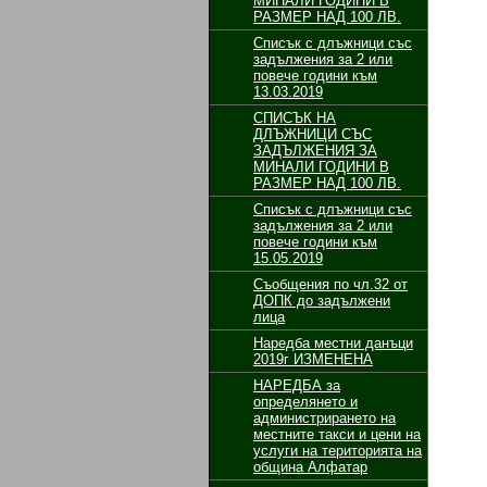
МИНАЛИ ГОДИНИ В
РАЗМЕР НАД 100 ЛВ.
Списък с длъжници със
задължения за 2 или
повече години към
13.03.2019
СПИСЪК НА
ДЛЪЖНИЦИ СЪС
ЗАДЪЛЖЕНИЯ ЗА
МИНАЛИ ГОДИНИ В
РАЗМЕР НАД 100 ЛВ.
Списък с длъжници със
задължения за 2 или
повече години към
15.05.2019
Съобщения по чл.32 от
ДОПК до задължени
лица
Наредба местни данъци
2019г ИЗМЕНЕНА
НАРЕДБА за
определянето и
администрирането на
местните такси и цени на
услуги на територията на
община Алфатар