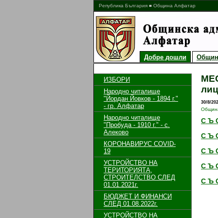
Република България ■ Община Алфатар
Добре дошли
Общин
МЕС
ИЗБОРИ
лиц
Народно читалище
"Йордан Йовков - 1894 г."
30/8/20
- гр. Алфатар
Общин
Народно читалище
С Ъ 
"Пробуда - 1910 г." - с.
Алеково
С Ъ 
КОРОНАВИРУС COVID-
С Ъ 
19
УСТРОЙСТВО НА
С Ъ 
ТЕРИТОРИЯТА,
СТРОИТЕЛСТВО СЛЕД
С Ъ 
01.01.2021г.
БЮДЖЕТ И ФИНАНСИ
СЛЕД 01.08.2022г.
УСТРОЙСТВО НА