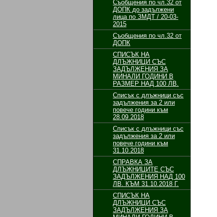
Съобщения по чл.32 от
ДОПК до задължени
лица по ЗМДТ / 20-03-
2015
Съобщения по чл.32 от
ДОПК
СПИСЪК НА
ДЛЪЖНИЦИ СЪС
ЗАДЪЛЖЕНИЯ ЗА
МИНАЛИ ГОДИНИ В
РАЗМЕР НАД 100 ЛВ.
Списък с длъжници със
задължения за 2 или
повече години към
28.09.2018
Списък с длъжници със
задължения за 2 или
повече години към
31.10.2018
СПРАВКА ЗА
ДЛЪЖНИЦИТЕ СЪС
ЗАДЪЛЖЕНИЯ НАД 100
ЛВ. КЪМ 31.10.2018 Г.
СПИСЪК НА
ДЛЪЖНИЦИ СЪС
ЗАДЪЛЖЕНИЯ ЗА