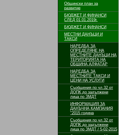
Общински план за
развитие
БЮДЖЕТ И ФИНАНСИ
СЛЕД 01.01.2019г.
БЮДЖЕТ И ФИНАНСИ
МЕСТНИ ДАНЪЦИ И
ТАКСИ
НАРЕДБА ЗА
ОПРЕДЕЛЯНЕ НА
МЕСТНИТЕ ДАНЪЦИ НА
ТЕРИТОРИЯТА НА
ОБЩИНА АЛФАТАР
НАРЕДБА ЗА
МЕСТНИТЕ ТАКСИ И
ЦЕНИ НА УСЛУГИ
Съобщения по чл.32 от
ДОПК до задължени
лица по ЗМДТ
ИНФОРМАЦИЯ ЗА
ДАНЪЧНА КАМПАНИЯ
"2015 година
Съобщения по чл.32 от
ДОПК до задължени
лица по ЗМДТ / 5-02-2015