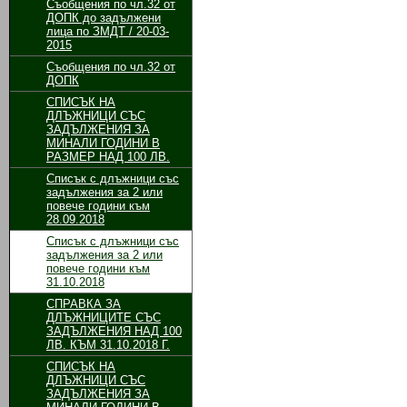
Съобщения по чл.32 от
ДОПК до задължени
лица по ЗМДТ / 20-03-
2015
Съобщения по чл.32 от
ДОПК
СПИСЪК НА
ДЛЪЖНИЦИ СЪС
ЗАДЪЛЖЕНИЯ ЗА
МИНАЛИ ГОДИНИ В
РАЗМЕР НАД 100 ЛВ.
Списък с длъжници със
задължения за 2 или
повече години към
28.09.2018
Списък с длъжници със
задължения за 2 или
повече години към
31.10.2018
СПРАВКА ЗА
ДЛЪЖНИЦИТЕ СЪС
ЗАДЪЛЖЕНИЯ НАД 100
ЛВ. КЪМ 31.10.2018 Г.
СПИСЪК НА
ДЛЪЖНИЦИ СЪС
ЗАДЪЛЖЕНИЯ ЗА