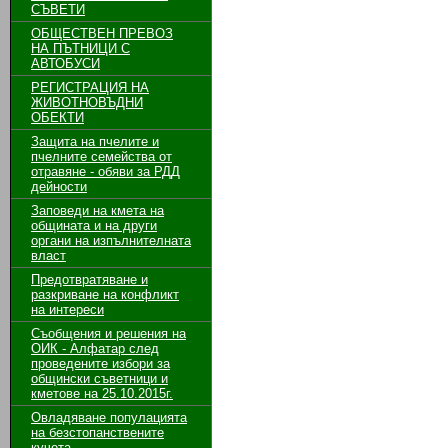
СЪВЕТИ
ОБЩЕСТВЕН ПРЕВОЗ
НА ПЪТНИЦИ С
АВТОБУСИ
РЕГИСТРАЦИЯ НА
ЖИВОТНОВЪДНИ
ОБЕКТИ
Защита на пчелите и
пчелните семейства от
отравяне - обяви за РДД
дейности
Заповеди на кмета на
общината и на други
органи на изпълнителната
власт
Предотвратяване и
разкриване на конфликт
на интереси
Съобщения и решения на
ОИК - Алфатар след
проведените избори за
общински съветници и
кметове на 25.10.2015г.
Овладяване популацията
на безстопанствените
кучета