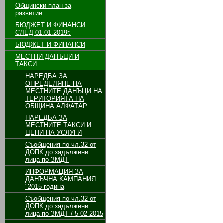
Общински план за
развитие
БЮДЖЕТ И ФИНАНСИ
СЛЕД 01.01.2019г.
БЮДЖЕТ И ФИНАНСИ
МЕСТНИ ДАНЪЦИ И
ТАКСИ
НАРЕДБА ЗА
ОПРЕДЕЛЯНЕ НА
МЕСТНИТЕ ДАНЪЦИ НА
ТЕРИТОРИЯТА НА
ОБЩИНА АЛФАТАР
НАРЕДБА ЗА
МЕСТНИТЕ ТАКСИ И
ЦЕНИ НА УСЛУГИ
Съобщения по чл.32 от
ДОПК до задължени
лица по ЗМДТ
ИНФОРМАЦИЯ ЗА
ДАНЪЧНА КАМПАНИЯ
"2015 година
Съобщения по чл.32 от
ДОПК до задължени
лица по ЗМДТ / 5-02-2015