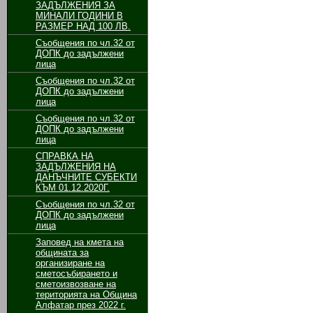
ЗАДЪЛЖЕНИЯ ЗА
МИНАЛИ ГОДИНИ В
РАЗМЕР НАД 100 ЛВ.
Съобщения по чл.32 от
ДОПК до задължени
лица
Съобщения по чл.32 от
ДОПК до задължени
лица
Съобщения по чл.32 от
ДОПК до задължени
лица
СПРАВКА НА
ЗАДЪЛЖЕНИЯ НА
ДАНЪЧНИТЕ СУБЕКТИ
КЪМ 01.12.2020Г.
Съобщения по чл.32 от
ДОПК до задължени
лица
Заповед на кмета на
общината за
организиране на
сметосъбирането и
сметоизвозване на
територията на Община
Алфатар през 2022 г.