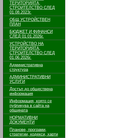
ТЕРИТОРИЯТА,
СТРОИТЕЛСТВО СЛЕД
01.08.2023г.
ОБЩ УСТРОЙСТВЕН
ПЛАН
БЮДЖЕТ И ФИНАНСИ
СЛЕД 01.01.2026г.
УСТРОЙСТВО НА
ТЕРИТОРИЯТА,
СТРОИТЕЛСТВО СЛЕД
01.06.2026г.
Административна
структура
АДМИНИСТРАТИВНИ
УСЛУГИ
Достъп до обществена
информация
Информация, която се
публикува в сайта на
общината
НОРМАТИВНИ
ДОКУМЕНТИ
Планове, програми,
стратегии, кодекси, харти