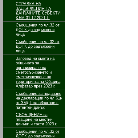
СПРАВКА НА
ЗАДЪЛЖЕНИЯ НА
ДАНЪЧНИТЕ СУБЕКТИ
КЪМ 31.12.2021 Г.
Съобщения по чл.32 от
ДОПК до задължени
лица
Съобщения по чл.32 от
ДОПК до задължени
лица
Заповед на кмета на
общината за
организиране на
сметосъбирането и
сметоизвозване на
територията на Община
Алфатар през 2023 г.
Съобщение за подаване
на декларации по чл.61н
от ЗМДТ за облагане с
патентен данък
СЪОБЩЕНИЕ за
плащане на местни
данъци и такси 2023 г.
Съобщения по чл.32 от
ДОПК до задължени