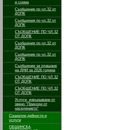
и схема
Съобщение по чл.32 от
ДОПК
Съобщения по чл.32 от
ДОПК
СЪОБЩЕНИЕ ПО ЧЛ.32
ОТ ДОПК
Съобщения по чл.32 от
ДОПК
Съобщение по чл.32 от
ДОПК
Съобщение за плащане
на ДНИ за 2026 година
СЪОБЩЕНИЕ ПО ЧЛ.32
ОТ ДОПК
СЪОБЩЕНИЕ ПО ЧЛ.32
ОТ ДОПК
Услуги, извършвани от
звено "Приходи от
населението"
Социални дейности и
услуги
ОБЩИНСКА