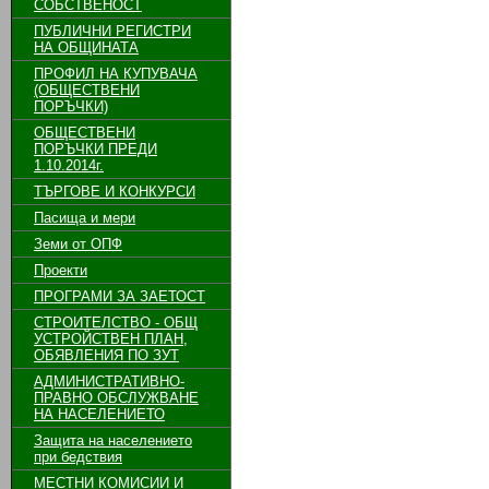
СОБСТВЕНОСТ
ПУБЛИЧНИ РЕГИСТРИ
НА ОБЩИНАТА
ПРОФИЛ НА КУПУВАЧА
(ОБЩЕСТВЕНИ
ПОРЪЧКИ)
ОБЩЕСТВЕНИ
ПОРЪЧКИ ПРЕДИ
1.10.2014г.
ТЪРГОВЕ И КОНКУРСИ
Пасища и мери
Земи от ОПФ
Проекти
ПРОГРАМИ ЗА ЗАЕТОСТ
СТРОИТЕЛСТВО - ОБЩ
УСТРОЙСТВЕН ПЛАН,
ОБЯВЛЕНИЯ ПО ЗУТ
АДМИНИСТРАТИВНО-
ПРАВНО ОБСЛУЖВАНЕ
НА НАСЕЛЕНИЕТО
Защита на населението
при бедствия
МЕСТНИ КОМИСИИ И