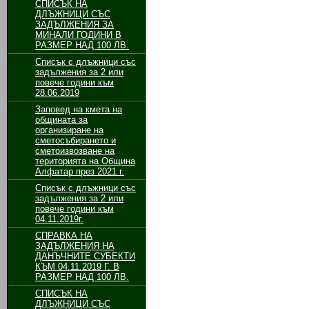
СПИСЪК НА
ДЛЪЖНИЦИ СЪС
ЗАДЪЛЖЕНИЯ ЗА
МИНАЛИ ГОДИНИ В
РАЗМЕР НАД 100 ЛВ.
Списък с длъжници със
задължения за 2 или
повече години към
28.06.2019
Заповед на кмета на
общината за
организиране на
сметосъбирането и
сметоизвозване на
територията на Община
Алфатар през 2021 г.
Списък с длъжници със
задължения за 2 или
повече години към
04.11.2019г.
СПРАВКА НА
ЗАДЪЛЖЕНИЯ НА
ДАНЪЧНИТЕ СУБЕКТИ
КЪМ 04.11.2019 Г. В
РАЗМЕР НАД 100 ЛВ.
СПИСЪК НА
ДЛЪЖНИЦИ СЪС