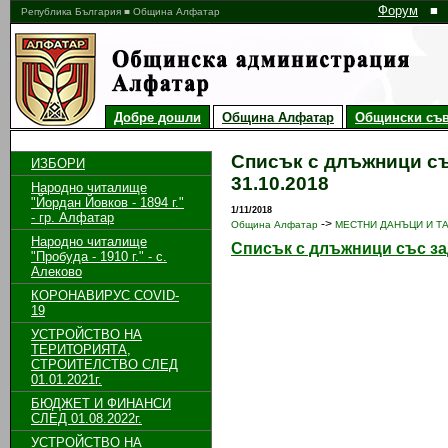
Форум
■
Република България ■ Община Алфатар
Добре дошли
Община Алфатар
Общински съв
Списък с длъжници съ
ИЗБОРИ
31.10.2018
Народно читалище
"Йордан Йовков - 1894 г."
1/11/2018
- гр. Алфатар
->
Община Алфатар
МЕСТНИ ДАНЪЦИ И Т
Народно читалище
Списък с длъжници със зад
"Пробуда - 1910 г." - с.
Алеково
КОРОНАВИРУС COVID-
19
УСТРОЙСТВО НА
ТЕРИТОРИЯТА,
СТРОИТЕЛСТВО СЛЕД
01.01.2021г.
БЮДЖЕТ И ФИНАНСИ
СЛЕД 01.08.2022г.
УСТРОЙСТВО НА