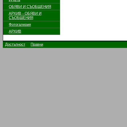
ОБЯВИ И СЪОБЩЕНИЯ
АРХИВ - ОБЯВИ И
СЪОБЩЕНИЯ
Фотогалерия
АРХИВ
Достъпност
Правни