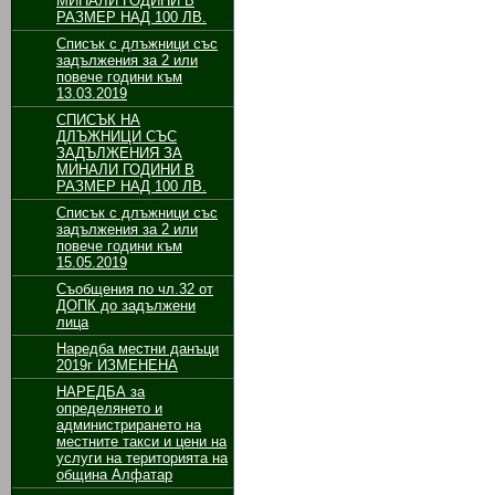
МИНАЛИ ГОДИНИ В
РАЗМЕР НАД 100 ЛВ.
Списък с длъжници със
задължения за 2 или
повече години към
13.03.2019
СПИСЪК НА
ДЛЪЖНИЦИ СЪС
ЗАДЪЛЖЕНИЯ ЗА
МИНАЛИ ГОДИНИ В
РАЗМЕР НАД 100 ЛВ.
Списък с длъжници със
задължения за 2 или
повече години към
15.05.2019
Съобщения по чл.32 от
ДОПК до задължени
лица
Наредба местни данъци
2019г ИЗМЕНЕНА
НАРЕДБА за
определянето и
администрирането на
местните такси и цени на
услуги на територията на
община Алфатар