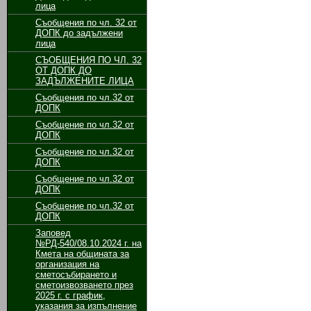
лица
Съобщения по чл. 32 от
ДОПК до задължени
лица
СЪОБЩЕНИЯ ПО ЧЛ. 32
ОТ ДОПК ДО
ЗАДЪЛЖЕНИТЕ ЛИЦА
Съобщения по чл.32 от
ДОПК
Съобщение по чл.32 от
ДОПК
Съобщение по чл.32 от
ДОПК
Съобщение по чл.32 от
ДОПК
Съобщение по чл.32 от
ДОПК
Заповед
№РД-540/08.10.2024 г. на
Кмета на общината за
организация на
сметосъбирането и
сметоизвозването през
2025 г. с график,
указания за изпълнение