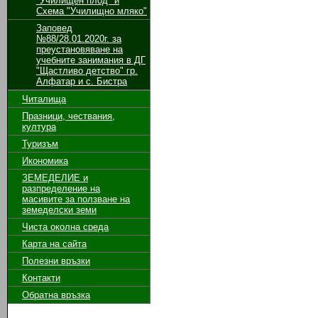
"Училищен плод" и
Схема "Училищно мляко"
Заповед
№88/28.01.2020г. за
преустановяване на
учебните занимания в ДГ
"Щастливо детство" гр.
Алфатар и с. Бистра
Читалища
Празници, чествания,
култура
Туризъм
Икономика
ЗЕМЕДЕЛИЕ и
разпределение на
масивите за ползване на
земeделски земи
Чиста околна среда
Карта на сайта
Полезни връзки
Контакти
Обратна връзка