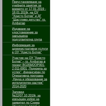
Преустановяване на
учебните занятия за
времето от 17.01.2019 -
18.01.2019г. на ОУ
"Христо Ботев" и ДГ
"Щастливо детство" гр.
Алфатар
Издаване на
удостоверение за
завършена
подготвителна група
Информация за
административни услуги
в ОУ "Христо Ботев"
Участие на ОУ ”Христо
Ботев” – гр. Алфатар в
проект BG05M2ОP001-
2.011-0001 „Подкрепа за
успех“, финансиран по
Оперативна програма
„Наука и образование за
интелигентен растеж“
2014-2020
Заповед
№22/07.10.2019г. за
извършен избор на
заявител по Схема