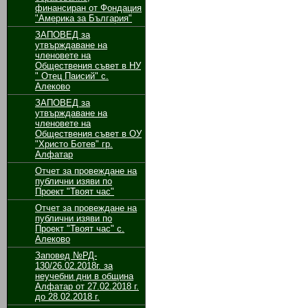
финансиран от Фондация
"Америка за България"
ЗАПОВЕД за
утвърждаване на
членовете на
Обществения съвет в НУ
" Отец Паисий" с.
Алеково
ЗАПОВЕД за
утвърждаване на
членовете на
Обществения съвет в ОУ
"Христо Ботев" гр.
Алфатар
Отчет за провеждане на
публични изяви по
Проект "Твоят час"
Отчет за провеждане на
публични изяви по
Проект "Твоят час" с.
Алеково
Заповед №РД-
130/26.02.2018г. за
неучебни дни в община
Алфатар от 27.02.2018 г.
до 28.02.2018 г.