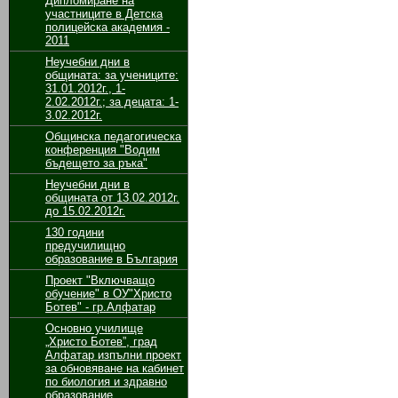
Дипломиране на
участниците в Детска
полицейска академия -
2011
Неучебни дни в
общината: за учениците:
31.01.2012г., 1-
2.02.2012г.; за децата: 1-
3.02.2012г.
Общинска педагогическа
конференция "Водим
бъдещето за ръка"
Неучебни дни в
общината от 13.02.2012г.
до 15.02.2012г.
130 години
предучилищно
образование в България
Проект "Включващо
обучение" в ОУ"Христо
Ботев" - гр.Алфатар
Основно училище
„Христо Ботев”, град
Алфатар изпълни проект
за обновяване на кабинет
по биология и здравно
образование,