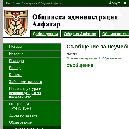
Форум
■
Република България ■ Община Алфатар
Добре дошли
Община Алфатар
Общински съв
Съобщение за неучеб
Новини
История
28/2/2018
->
Полезна информация
Образование
Природа
съобщение
Релеф
Климат
Забележителности
Инфраструктура и
основни услуги за
населението
ОБЩЕСТВЕН
ТРАНСПОРТ
Здравеопазване
Образование