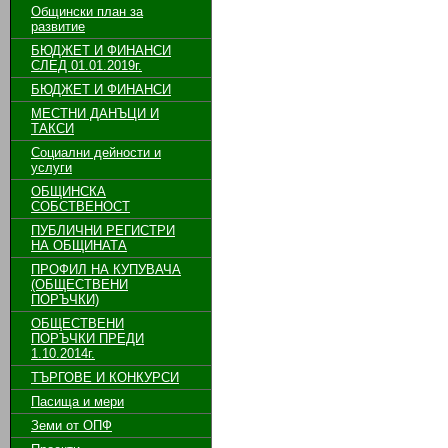
Общински план за
развитие
БЮДЖЕТ И ФИНАНСИ
СЛЕД 01.01.2019г.
БЮДЖЕТ И ФИНАНСИ
МЕСТНИ ДАНЪЦИ И
ТАКСИ
Социални дейности и
услуги
ОБЩИНСКА
СОБСТВЕНОСТ
ПУБЛИЧНИ РЕГИСТРИ
НА ОБЩИНАТА
ПРОФИЛ НА КУПУВАЧА
(ОБЩЕСТВЕНИ
ПОРЪЧКИ)
ОБЩЕСТВЕНИ
ПОРЪЧКИ ПРЕДИ
1.10.2014г.
ТЪРГОВЕ И КОНКУРСИ
Пасища и мери
Земи от ОПФ