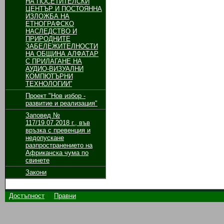
НА ПОСЕТИТЕЛСКИ
ЦЕНТЪР И ПОСТОЯННА
ИЗЛОЖБА НА
ЕТНОГРАФСКО
НАСЛЕДСТВО И
ПРИРОДНИТЕ
ЗАБЕЛЕЖИТЕЛНОСТИ
НА ОБЩИНА АЛФАТАР
С ПРИЛАГАНЕ НА
АУДИО-ВИЗУАЛНИ
КОМПЮТЪРНИ
ТЕХНОЛОГИИ”
Проект "Нов избор -
развитие и реализация"
Заповед №
117/19.07.2018 г., във
връзка с превенция и
недопускане
разпространението на
Африканска чума по
свинете
Закони
Достъпност
Правни