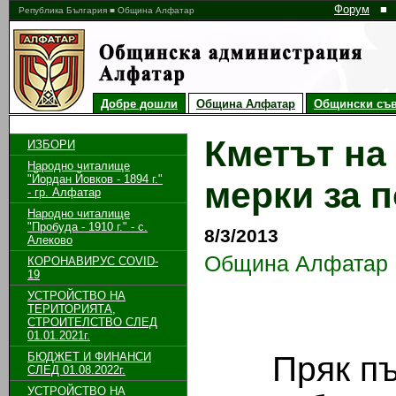
Форум
■
Република България ■ Община Алфатар
Добре дошли
Община Алфатар
Общински съв
Кметът на
ИЗБОРИ
Народно читалище
"Йордан Йовков - 1894 г."
мерки за 
- гр. Алфатар
Народно читалище
"Пробуда - 1910 г." - с.
8/3/2013
Алеково
Община Алфатар
КОРОНАВИРУС COVID-
19
УСТРОЙСТВО НА
ТЕРИТОРИЯТА,
СТРОИТЕЛСТВО СЛЕД
01.01.2021г.
БЮДЖЕТ И ФИНАНСИ
Пряк път 
СЛЕД 01.08.2022г.
УСТРОЙСТВО НА