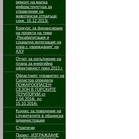
ремонт на малка
инфраструктура за
управление на
животински отпадъци,
срок: 16.12.2013г.
Конкурс за финансиране
на проекти на тема
„Рехабилитация и
социална интеграция на
хора с увреждания” на
АХУ
Отчет за изпълнение на
плана за енергийна
ефективност през 2013 г.
Областният управител на
Силистра определи
ПОЖАРООПАСЕН
СЕЗОН В ГОРСКИТЕ
ТЕРИТОРИИ от
1.04.2014г. до
15.10.2014г.
Кодекс за поведение на
служителите в общинска
администрация
Стратегии
Проект „ИЗГРАЖДАНЕ