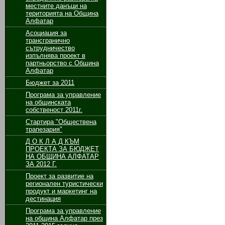
местните данъци на
територията на Община
Алфатар
Асоциация за
трансгранично
сътрудничество
изпълнява проект в
партньорство с Община
Алфатар
Бюджет за 2011
Програма за управление
на общинската
собственост 2011г.
Стартира "Обществена
трапезария"
Д О К Л А Д КЪМ
ПРОЕКТА ЗА БЮДЖЕТ
НА ОБЩИНА АЛФАТАР
ЗА 2012 Г.
Проект за развитие на
регионален туристически
продукт и маркетинг на
дестинация
Програма за управление
на община Алфатар през