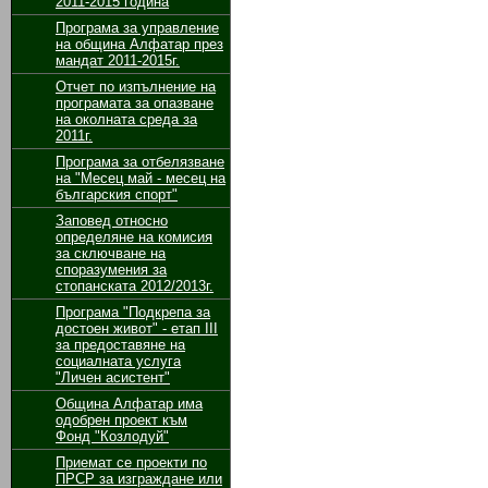
2011-2015 година
Програма за управление
на община Алфатар през
мандат 2011-2015г.
Отчет по изпълнение на
програмата за опазване
на околната среда за
2011г.
Програма за отбелязване
на "Месец май - месец на
българския спорт"
Заповед относно
определяне на комисия
за сключване на
споразумения за
стопанската 2012/2013г.
Програма "Подкрепа за
достоен живот" - етап ІІІ
за предоставяне на
социалната услуга
"Личен асистент"
Община Алфатар има
одобрен проект към
Фонд "Козлодуй"
Приемат се проекти по
ПРСР за изграждане или