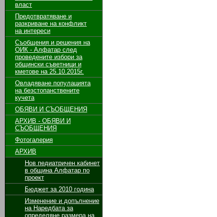
власт
Предотвратяване и
разкриване на конфликт
на интереси
Съобщения и решения на
ОИК - Алфатар след
проведените избори за
общински съветници и
кметове на 25.10.2015г.
Овладяване популацията
на безстопанствените
кучета
ОБЯВИ И СЪОБЩЕНИЯ
АРХИВ - ОБЯВИ И
СЪОБЩЕНИЯ
Фотогалерия
АРХИВ
Нов педиатричен кабинет
в община Алфатар по
проект
Бюджет за 2010 година
Изменение и допълнение
на Наредбата за
определяне размера на