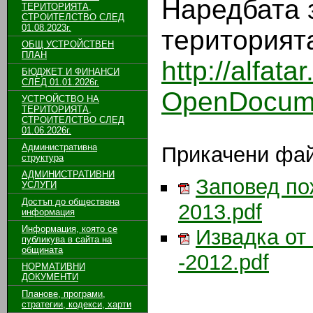
Наредбата 
ТЕРИТОРИЯТА,
СТРОИТЕЛСТВО СЛЕД
01.08.2023г.
територият
ОБЩ УСТРОЙСТВЕН
ПЛАН
http://alfa
БЮДЖЕТ И ФИНАНСИ
СЛЕД 01.01.2026г.
OpenDocum
УСТРОЙСТВО НА
ТЕРИТОРИЯТА,
СТРОИТЕЛСТВО СЛЕД
01.06.2026г.
Административна
Прикачени фа
структура
АДМИНИСТРАТИВНИ
Заповед по
УСЛУГИ
Достъп до обществена
2013.pdf
информация
Информация, която се
Извадка от
публикува в сайта на
общината
-2012.pdf
НОРМАТИВНИ
ДОКУМЕНТИ
Планове, програми,
стратегии, кодекси, харти