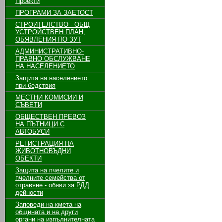
Проекти
ПРОГРАМИ ЗА ЗАЕТОСТ
СТРОИТЕЛСТВО - ОБЩ
УСТРОЙСТВЕН ПЛАН,
ОБЯВЛЕНИЯ ПО ЗУТ
АДМИНИСТРАТИВНО-
ПРАВНО ОБСЛУЖВАНЕ
НА НАСЕЛЕНИЕТО
Защита на населението
при бедствия
МЕСТНИ КОМИСИИ И
СЪВЕТИ
ОБЩЕСТВЕН ПРЕВОЗ
НА ПЪТНИЦИ С
АВТОБУСИ
РЕГИСТРАЦИЯ НА
ЖИВОТНОВЪДНИ
ОБЕКТИ
Защита на пчелите и
пчелните семейства от
отравяне - обяви за РДД
дейности
Заповеди на кмета на
общината и на други
органи на изпълнителната