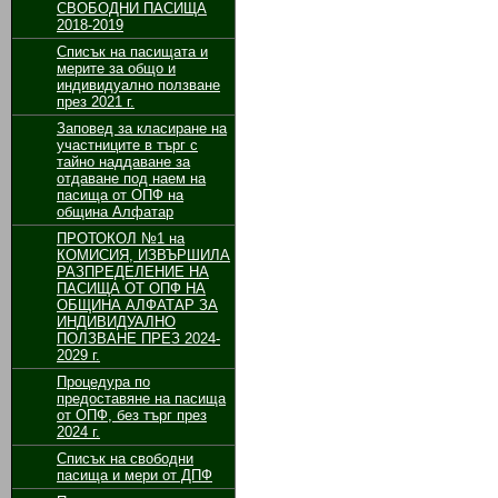
СВОБОДНИ ПАСИЩА
2018-2019
Списък на пасищата и
мерите за общо и
индивидуално ползване
през 2021 г.
Заповед за класиране на
участниците в търг с
тайно наддаване за
отдаване под наем на
пасища от ОПФ на
община Алфатар
ПРОТОКОЛ №1 на
КОМИСИЯ, ИЗВЪРШИЛА
РАЗПРЕДЕЛЕНИЕ НА
ПАСИЩА ОТ ОПФ НА
ОБЩИНА АЛФАТАР ЗА
ИНДИВИДУАЛНО
ПОЛЗВАНЕ ПРЕЗ 2024-
2029 г.
Процедура по
предоставяне на пасища
от ОПФ, без търг през
2024 г.
Списък на свободни
пасища и мери от ДПФ