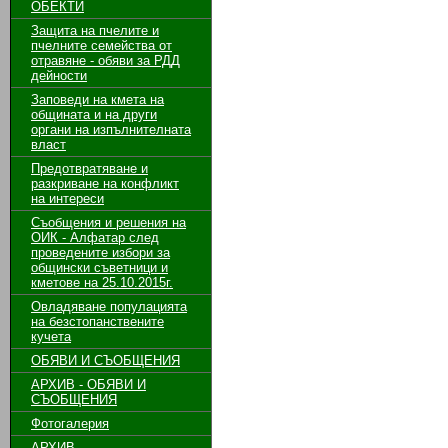
ОБЕКТИ
Защита на пчелите и
пчелните семейства от
отравяне - обяви за РДД
дейности
Заповеди на кмета на
общината и на други
органи на изпълнителната
власт
Предотвратяване и
разкриване на конфликт
на интереси
Съобщения и решения на
ОИК - Алфатар след
проведените избори за
общински съветници и
кметове на 25.10.2015г.
Овладяване популацията
на безстопанствените
кучета
ОБЯВИ И СЪОБЩЕНИЯ
АРХИВ - ОБЯВИ И
СЪОБЩЕНИЯ
Фотогалерия
АРХИВ