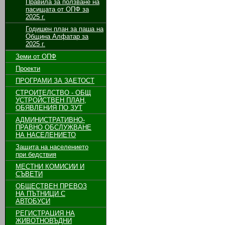
Правила за ползване на
пасищата от ОПФ за
2025 г.
Годишен план за паша на
Община Алфатар за
2025 г.
Земи от ОПФ
Проекти
ПРОГРАМИ ЗА ЗАЕТОСТ
СТРОИТЕЛСТВО - ОБЩ
УСТРОЙСТВЕН ПЛАН,
ОБЯВЛЕНИЯ ПО ЗУТ
АДМИНИСТРАТИВНО-
ПРАВНО ОБСЛУЖВАНЕ
НА НАСЕЛЕНИЕТО
Защита на населението
при бедствия
МЕСТНИ КОМИСИИ И
СЪВЕТИ
ОБЩЕСТВЕН ПРЕВОЗ
НА ПЪТНИЦИ С
АВТОБУСИ
РЕГИСТРАЦИЯ НА
ЖИВОТНОВЪДНИ