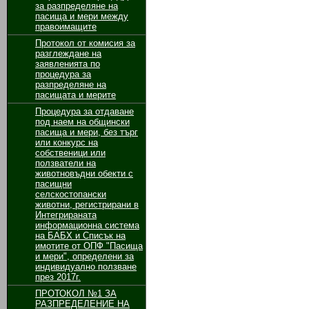
за разпределяне на
пасища и мери между
правоимащите
Протокол от комисия за
разглеждане на
заявленията по
процедура за
разпределяне на
пасищата и мерите
Процедура за отдаване
под наем на общински
пасища и мери, без търг
или конкурс на
собственици или
ползватели на
животновъдни обекти с
пасищни
селскостопански
животни, регистрирани в
Интегрираната
информационна система
на БАБХ и Списък на
имотите от ОПФ "Пасища
и мери", определени за
индивидуално ползване
през 2017г.
ПРОТОКОЛ №1 ЗА
РАЗПРЕДЕЛЕНИЕ НА