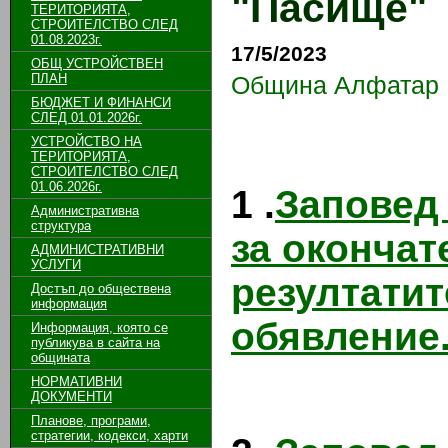
"Пасище"
ТЕРИТОРИЯТА,
СТРОИТЕЛСТВО СЛЕД
01.08.2023г.
17/5/2023
ОБЩ УСТРОЙСТВЕН
ПЛАН
Община Алфатар
БЮДЖЕТ И ФИНАНСИ
СЛЕД 01.01.2026г.
УСТРОЙСТВО НА
ТЕРИТОРИЯТА,
СТРОИТЕЛСТВО СЛЕД
01.06.2026г.
1 .
Заповед 
Административна
структура
за окончат
АДМИНИСТРАТИВНИ
УСЛУГИ
резултатит
Достъп до обществена
информация
обявление.
Информация, която се
публикува в сайта на
общината
НОРМАТИВНИ
ДОКУМЕНТИ
Планове, програми,
стратегии, кодекси, харти