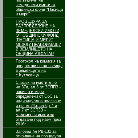
ползватели на
земеделски имоти от
общински фонд "Пасища
и мери"
ПРОЦЕДУРА ЗА
РАЗПРЕДЕЛЯНЕ НА
ЗЕМЕДЕЛСКИ ИМОТИ
ОТ ОБЩИНСКИ ФОНД
”ПАСИЩА И МЕРИ”
МЕЖДУ ПРАВОИМАЩИ
В ЗЕМЛИЩЕТО НА
ОБЩИНА АЛФАТАР
Протокол на комисия за
предоставяне на пасище
в землището на
с.Кутловица
Списък на имотите по
чл.37и, ал.3 от ЗСППЗ -
пасища и мери,
определени от ОбС за
индивидуално ползване
и по чл.24а, ал.6,т.4 и
ал.7 от ЗСПЗЗ -
маломерни имоти за
отдаване под наем през
2016г.
Заповед № РД-131 за
откриване на процедура