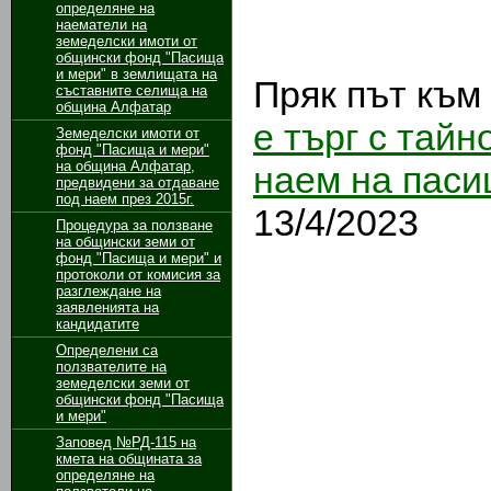
определяне на
наематели на
земеделски имоти от
общински фонд "Пасища
и мери" в землищата на
Пряк път към
съставните селища на
община Алфатар
е търг с тай
Земеделски имоти от
фонд "Пасища и мери"
на община Алфатар,
наем на паси
предвидени за отдаване
под наем през 2015г.
13/4/2023
Процедура за ползване
на общински земи от
фонд "Пасища и мери" и
протоколи от комисия за
разглеждане на
заявленията на
кандидатите
Определени са
ползвателите на
земеделски земи от
общински фонд "Пасища
и мери"
Заповед №РД-115 на
кмета на общината за
определяне на