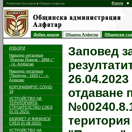
Форум
■
Република България ■ Община Алфатар
Добре дошли
Община Алфатар
Общински съв
Заповед з
ИЗБОРИ
Народно читалище
"Йордан Йовков - 1894 г."
резултати
- гр. Алфатар
Народно читалище
26.04.2023
"Пробуда - 1910 г." - с.
Алеково
КОРОНАВИРУС COVID-
отдаване 
19
УСТРОЙСТВО НА
№00240.8.1
ТЕРИТОРИЯТА,
СТРОИТЕЛСТВО СЛЕД
01.01.2021г.
територия 
БЮДЖЕТ И ФИНАНСИ
СЛЕД 01.08.2022г.
УСТРОЙСТВО НА