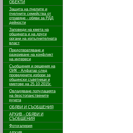
ОБЕКТИ
Защита на пчелите и
пчелните семейства от
отравяне - обяви за РДД
дейности
Заповеди на кмета на
общината и на други
органи на изпълнителната
власт
Предотвратяване и
разкриване на конфликт
на интереси
Съобщения и решения на
ОИК - Алфатар след
проведените избори за
общински съветници и
кметове на 25.10.2015г.
Овладяване популацията
на безстопанствените
кучета
ОБЯВИ И СЪОБЩЕНИЯ
АРХИВ - ОБЯВИ И
СЪОБЩЕНИЯ
Фотогалерия
АРХИВ