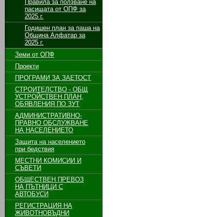
Правила за ползване на
пасищата от ОПФ за
2025 г.
Годишен план за паша на
Община Алфатар за
2025 г.
Земи от ОПФ
Проекти
ПРОГРАМИ ЗА ЗАЕТОСТ
СТРОИТЕЛСТВО - ОБЩ
УСТРОЙСТВЕН ПЛАН,
ОБЯВЛЕНИЯ ПО ЗУТ
АДМИНИСТРАТИВНО-
ПРАВНО ОБСЛУЖВАНЕ
НА НАСЕЛЕНИЕТО
Защита на населението
при бедствия
МЕСТНИ КОМИСИИ И
СЪВЕТИ
ОБЩЕСТВЕН ПРЕВОЗ
НА ПЪТНИЦИ С
АВТОБУСИ
РЕГИСТРАЦИЯ НА
ЖИВОТНОВЪДНИ