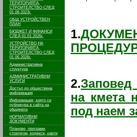
ТЕРИТОРИЯТА,
СТРОИТЕЛСТВО СЛЕД
01.08.2023г.
ОБЩ УСТРОЙСТВЕН
ПЛАН
1.
ДОКУМЕ
БЮДЖЕТ И ФИНАНСИ
СЛЕД 01.01.2026г.
УСТРОЙСТВО НА
ПРОЦЕДУРА
ТЕРИТОРИЯТА,
СТРОИТЕЛСТВО СЛЕД
01.06.2026г.
Административна
структура
АДМИНИСТРАТИВНИ
2.
Заповед 
УСЛУГИ
Достъп до обществена
информация
на кмета 
Информация, която се
публикува в сайта на
под наем за
общината
НОРМАТИВНИ
ДОКУМЕНТИ
Планове, програми,
стратегии, кодекси, харти