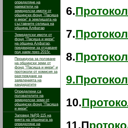
определяне на
наематели на
6.
Протокол
земеделски имоти от
общински фонд "Пасища
и мери" в землищата на
съставните селища на
община Алфатар
7.
Протокол
Земеделски имоти от
фонд "Пасища и мери"
на община Алфатар,
предвидени за отдаване
под наем през 2015г.
8.
Протокол
Процедура за ползване
на общински земи от
фонд "Пасища и мери" и
протоколи от комисия за
9.Протокол
разглеждане на
заявленията на
кандидатите
Определени са
ползвателите на
10.
Протоко
земеделски земи от
общински фонд "Пасища
и мери"
Заповед №РД-115 на
кмета на общината за
11.П
ротоко
определяне на