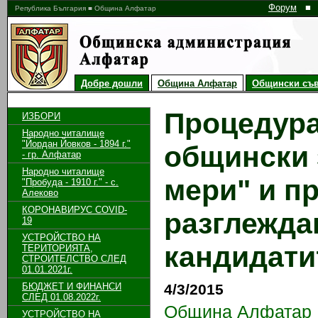
Форум
■
Република България ■ Община Алфатар
Добре дошли
Община Алфатар
Общински съв
Процедура
ИЗБОРИ
Народно читалище
"Йордан Йовков - 1894 г."
общински 
- гр. Алфатар
Народно читалище
мери" и пр
"Пробуда - 1910 г." - с.
Алеково
КОРОНАВИРУС COVID-
разглежда
19
УСТРОЙСТВО НА
кандидати
ТЕРИТОРИЯТА,
СТРОИТЕЛСТВО СЛЕД
01.01.2021г.
БЮДЖЕТ И ФИНАНСИ
4/3/2015
СЛЕД 01.08.2022г.
Община Алфатар
УСТРОЙСТВО НА