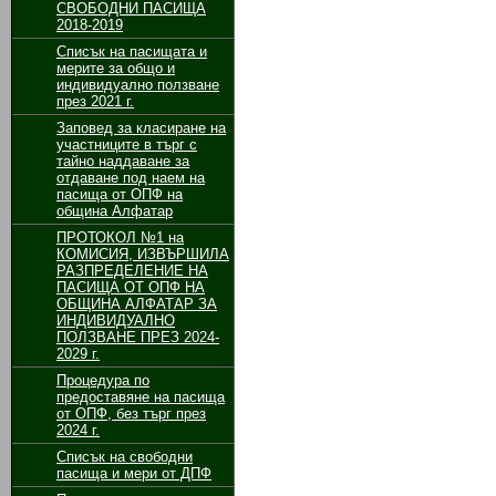
СВОБОДНИ ПАСИЩА
2018-2019
Списък на пасищата и
мерите за общо и
индивидуално ползване
през 2021 г.
Заповед за класиране на
участниците в търг с
тайно наддаване за
отдаване под наем на
пасища от ОПФ на
община Алфатар
ПРОТОКОЛ №1 на
КОМИСИЯ, ИЗВЪРШИЛА
РАЗПРЕДЕЛЕНИЕ НА
ПАСИЩА ОТ ОПФ НА
ОБЩИНА АЛФАТАР ЗА
ИНДИВИДУАЛНО
ПОЛЗВАНЕ ПРЕЗ 2024-
2029 г.
Процедура по
предоставяне на пасища
от ОПФ, без търг през
2024 г.
Списък на свободни
пасища и мери от ДПФ