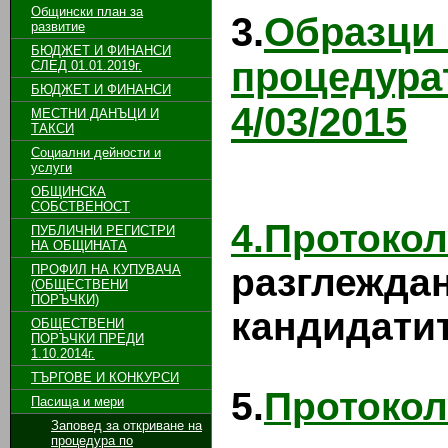
Общински план за
3.
Образц
развитие
БЮДЖЕТ И ФИНАНСИ
процедур
СЛЕД 01.01.2019г.
БЮДЖЕТ И ФИНАНСИ
4/03/2015
МЕСТНИ ДАНЪЦИ И
ТАКСИ
Социални дейности и
услуги
ОБЩИНСКА
СОБСТВЕНОСТ
4.Прото
ПУБЛИЧНИ РЕГИСТРИ
НА ОБЩИНАТА
разглежд
ПРОФИЛ НА КУПУВАЧА
(ОБЩЕСТВЕНИ
ПОРЪЧКИ)
кандидатит
ОБЩЕСТВЕНИ
ПОРЪЧКИ ПРЕДИ
1.10.2014г.
ТЪРГОВЕ И КОНКУРСИ
5.
Протокол
Пасища и мери
Заповед за откриване на
процедура по