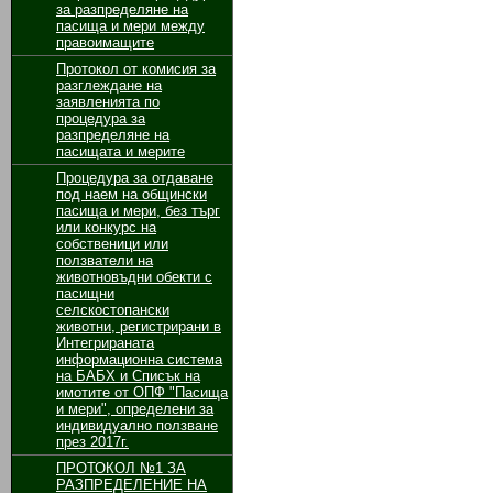
за разпределяне на
пасища и мери между
правоимащите
Протокол от комисия за
разглеждане на
заявленията по
процедура за
разпределяне на
пасищата и мерите
Процедура за отдаване
под наем на общински
пасища и мери, без търг
или конкурс на
собственици или
ползватели на
животновъдни обекти с
пасищни
селскостопански
животни, регистрирани в
Интегрираната
информационна система
на БАБХ и Списък на
имотите от ОПФ "Пасища
и мери", определени за
индивидуално ползване
през 2017г.
ПРОТОКОЛ №1 ЗА
РАЗПРЕДЕЛЕНИЕ НА