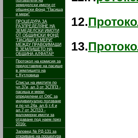
ползватели на
земеделски имоти от
общински фонд "Пасища
и мери"
12.
Протоко
ПРОЦЕДУРА ЗА
РАЗПРЕДЕЛЯНЕ НА
ЗЕМЕДЕЛСКИ ИМОТИ
ОТ ОБЩИНСКИ ФОНД
”ПАСИЩА И МЕРИ”
13.
Протоко
МЕЖДУ ПРАВОИМАЩИ
В ЗЕМЛИЩЕТО НА
ОБЩИНА АЛФАТАР
Протокол на комисия за
предоставяне на пасище
в землището на
с.Кутловица
Списък на имотите по
чл.37и, ал.3 от ЗСППЗ -
пасища и мери,
определени от ОбС за
индивидуално ползване
и по чл.24а, ал.6,т.4 и
ал.7 от ЗСПЗЗ -
маломерни имоти за
отдаване под наем през
2016г.
Заповед № РД-131 за
откриване на процедура