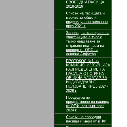
СВОБОДНИ ПАСИЩА
2018-2019
Списък на пасищата и
мерите за общо и
индивидуално ползване
през 2021 г.
Заповед за класиране на
участниците в търг с
тайно наддаване за
отдаване под наем на
пасища от ОПФ на
община Алфатар
ПРОТОКОЛ №1 на
КОМИСИЯ, ИЗВЪРШИЛА
РАЗПРЕДЕЛЕНИЕ НА
ПАСИЩА ОТ ОПФ НА
ОБЩИНА АЛФАТАР ЗА
ИНДИВИДУАЛНО
ПОЛЗВАНЕ ПРЕЗ 2024-
2029 г.
Процедура по
предоставяне на пасища
от ОПФ, без търг през
2024 г.
Списък на свободни
пасища и мери от ДПФ