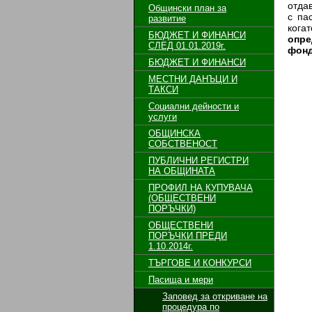
отда
Общински план за
с па
развитие
кога
БЮДЖЕТ И ФИНАНСИ
опре
СЛЕД 01.01.2019г.
фонд
БЮДЖЕТ И ФИНАНСИ
МЕСТНИ ДАНЪЦИ И
ТАКСИ
Социални дейности и
услуги
ОБЩИНСКА
СОБСТВЕНОСТ
ПУБЛИЧНИ РЕГИСТРИ
НА ОБЩИНАТА
ПРОФИЛ НА КУПУВАЧА
(ОБЩЕСТВЕНИ
ПОРЪЧКИ)
ОБЩЕСТВЕНИ
ПОРЪЧКИ ПРЕДИ
1.10.2014г.
ТЪРГОВЕ И КОНКУРСИ
Пасища и мери
Заповед за откриване на
процедура по