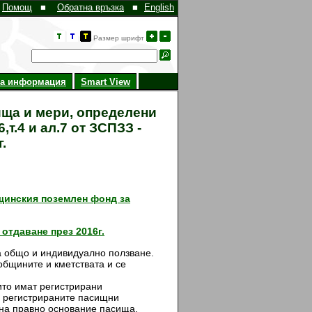
Помощ
■
Обратна връзка
■
English
Размер шрифт
на информация
Smart View
сища и мери, определени
,т.4 и ал.7 от ЗСПЗЗ -
.
бщинския поземлен фонд за
 отдаване през 2016г.
а общо и индивидуално ползване.
общините и кметствата и се
ито имат регистрирани
а регистрираните пасищни
 на правно основание пасища,