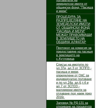
ползватели на
земеделски имоти от
общински фонд "Пасища
и мери"
ПРОЦЕДУРА ЗА
РАЗПРЕДЕЛЯНЕ НА
ЗЕМЕДЕЛСКИ ИМОТИ
ОТ ОБЩИНСКИ ФОНД
”ПАСИЩА И МЕРИ”
МЕЖДУ ПРАВОИМАЩИ
В ЗЕМЛИЩЕТО НА
ОБЩИНА АЛФАТАР
Протокол на комисия за
предоставяне на пасище
в землището на
с.Кутловица
Списък на имотите по
чл.37и, ал.3 от ЗСППЗ -
пасища и мери,
определени от ОбС за
индивидуално ползване
и по чл.24а, ал.6,т.4 и
ал.7 от ЗСПЗЗ -
маломерни имоти за
отдаване под наем през
2016г.
Заповед № РД-131 за
откриване на процедура