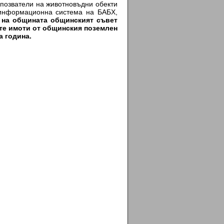
 позватели на животновъдни обекти
 информационна система на БАБХ,
 на общината общинският съвет
те имоти от общинския поземлен
а година.