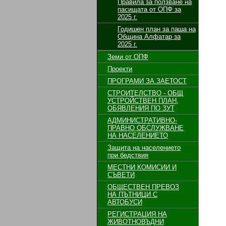
Правила за ползване на
пасищата от ОПФ за
2025 г.
Годишен план за паша на
Община Алфатар за
2025 г.
Земи от ОПФ
Проекти
ПРОГРАМИ ЗА ЗАЕТОСТ
СТРОИТЕЛСТВО - ОБЩ
УСТРОЙСТВЕН ПЛАН,
ОБЯВЛЕНИЯ ПО ЗУТ
АДМИНИСТРАТИВНО-
ПРАВНО ОБСЛУЖВАНЕ
НА НАСЕЛЕНИЕТО
Защита на населението
при бедствия
МЕСТНИ КОМИСИИ И
СЪВЕТИ
ОБЩЕСТВЕН ПРЕВОЗ
НА ПЪТНИЦИ С
АВТОБУСИ
РЕГИСТРАЦИЯ НА
ЖИВОТНОВЪДНИ