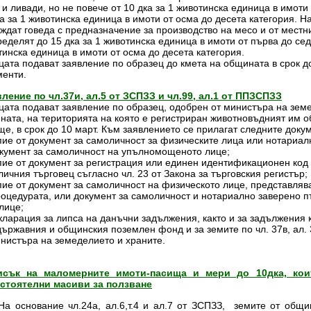
и ливади, но не повече от 10 дка за 1 животинска единица в имоти
ка за 1 животинска единица в имоти от осма до десета категория. 
ждат говеда с предназначение за производство на месо и от местни
еделят до 15 дка за 1 животинска единица в имоти от първа до сед
тинска единица в имоти от осма до десета категория.
та подават заявление по образец до кмета на общината в срок до 
менти.
вление по чл.37и, ал.5 от ЗСПЗЗ и чл.99, ал.1 от ППЗСПЗЗ
та подават заявление по образец, одобрен от министъра на земед
ната, на територията на която е регистриран животновъдният им об
ще, в срок до 10 март. Към заявлението се прилагат следните доку
опие от документ за самоличност за физическите лица или нотариа
окумент за самоличност на упълномощеното лице;
опие от документ за регистрация или единен идентификационен код
ичния търговец съгласно чл. 23 от Закона за търговския регистър;
опие от документ за самоличност на физическото лице, представля
роцедурата, или документ за самоличност и нотариално заверено
лице;
екларация за липса на данъчни задължения, както и за задължения
ържавния и общинския поземлен фонд и за земите по чл. 37в, ал. 3
инистъра на земеделието и храните.
исък на маломерните имоти-пасища и мери до 10дка, кои
стоятелни масиви за ползване
снование чл.24а, ал.6,т.4 и ал.7 от ЗСПЗЗ, земите от общи