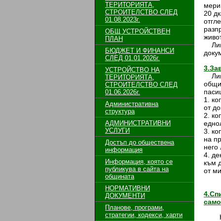
ТЕРИТОРИЯТА,
мери 
СТРОИТЕЛСТВО СЛЕД
20 д
01.08.2023г.
отгле
разпр
ОБЩ УСТРОЙСТВЕН
живо
ПЛАН
Лица
БЮДЖЕТ И ФИНАНСИ
доку
СЛЕД 01.01.2026г.
3.За
УСТРОЙСТВО НА
Лица
ТЕРИТОРИЯТА,
общи
СТРОИТЕЛСТВО СЛЕД
паси
01.06.2026г.
1. к
Административна
от д
структура
2. к
АДМИНИСТРАТИВНИ
еднол
УСЛУГИ
3. к
на п
Достъп до обществена
него 
информация
4. д
Информация, която се
към д
публикува в сайта на
от м
общината
НОРМАТИВНИ
4.Сп
ДОКУМЕНТИ
само
Планове, програми,
стратегии, кодекси, харти
На о