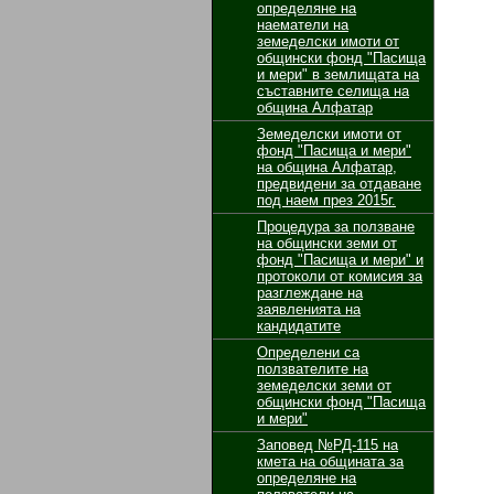
определяне на
наематели на
земеделски имоти от
общински фонд "Пасища
и мери" в землищата на
съставните селища на
община Алфатар
Земеделски имоти от
фонд "Пасища и мери"
на община Алфатар,
предвидени за отдаване
под наем през 2015г.
Процедура за ползване
на общински земи от
фонд "Пасища и мери" и
протоколи от комисия за
разглеждане на
заявленията на
кандидатите
Определени са
ползвателите на
земеделски земи от
общински фонд "Пасища
и мери"
Заповед №РД-115 на
кмета на общината за
определяне на