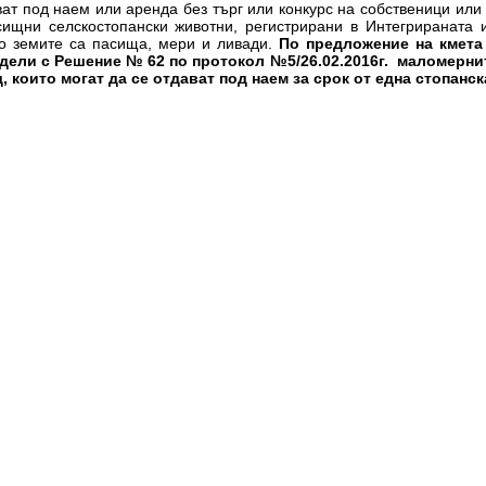
ват под наем или аренда без търг или конкурс на собственици или
сищни селскостопански животни, регистрирани в Интегрираната
то земите са пасища, мери и ливади.
По предложение на кмета
дели с Решение № 62 по протокол №5/26.02.2016г. маломерни
, които могат да се отдават под наем за срок от една стопанск