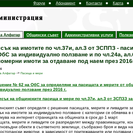
Форум
■
Абонамент
■
Контакти
■
Карта
■
а Алфатар
Общински съвет
Административни услуги
Полез
сък на имотите по чл.37и, ал.3 от ЗСППЗ - па
ОбС за индивидуално ползване и по чл.24а, ал.6
омерни имоти за отдаване под наем през 2016г
16
->
а Алфатар
Пасища и мери
шение № 62 на ОбС за определяне на пасищата и мерите от о
видуално ползване през 2016 г.
исък на общинските пасища и мери по чл.37и, ал.3 от ЗСПЗЗ за
нският съвет определя с решение пасищата, мерите и ливадите з
ък на имотите за индивидуално ползване с категории се обявява в 
кува на интернет страницата на общината в срок до 1 март.
щата, мерите и ливадите се разпределят между правоимащите, ко
тновъдни обекти в съответното землище, съобразно броя и вида н
костопански животни, в зависимост от притежаваните или ползвани