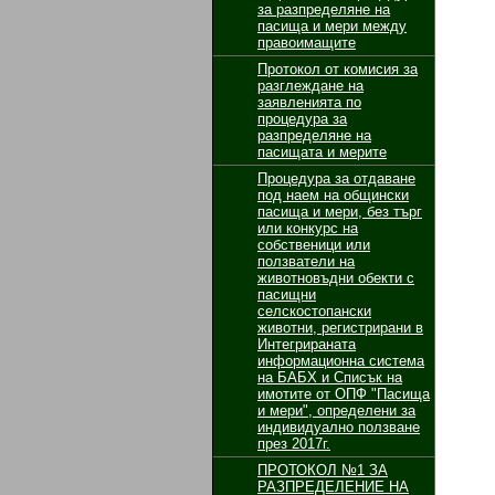
за разпределяне на
пасища и мери между
правоимащите
Протокол от комисия за
разглеждане на
заявленията по
процедура за
разпределяне на
пасищата и мерите
Процедура за отдаване
под наем на общински
пасища и мери, без търг
или конкурс на
собственици или
ползватели на
животновъдни обекти с
пасищни
селскостопански
животни, регистрирани в
Интегрираната
информационна система
на БАБХ и Списък на
имотите от ОПФ "Пасища
и мери", определени за
индивидуално ползване
през 2017г.
ПРОТОКОЛ №1 ЗА
РАЗПРЕДЕЛЕНИЕ НА