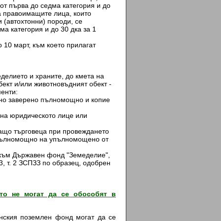
 от първа до седма категория и до
На правоимащите лица, които
 (автохтонни) породи, се
ма категория и до 30 дка за 1
10 март, към което прилагат
елието и храните, до кмета на
ект и/или животновъдният обект -
менти:
лно заверено пълномощно и копие
 на юридическото лице или
ващо търговеца при провеждането
 пълномощно на упълномощено от
 към Държавен фонд "Земеделие",
, т. 2 ЗСПЗЗ по образец, одобрен
то не могат да се обособят в
нския поземлен фонд могат да се