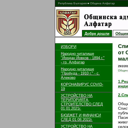
Република България ■ Община Алфатар
Добре дошли
Общин
Спи
ИЗБОРИ
от 
Народно читалище
"Йордан Йовков - 1894 г."
мал
- гр. Алфатар
29/2/20
Народно читалище
Общин
"Пробуда - 1910 г." - с.
Алеково
1.Ре
КОРОНАВИРУС COVID-
инди
19
2.Сп
УСТРОЙСТВО НА
ТЕРИТОРИЯТА,
Общи
СТРОИТЕЛСТВО СЛЕД
Спис
01.01.2021г.
публи
БЮДЖЕТ И ФИНАНСИ
Паси
СЛЕД 01.08.2022г.
живо
УСТРОЙСТВО НА
селс