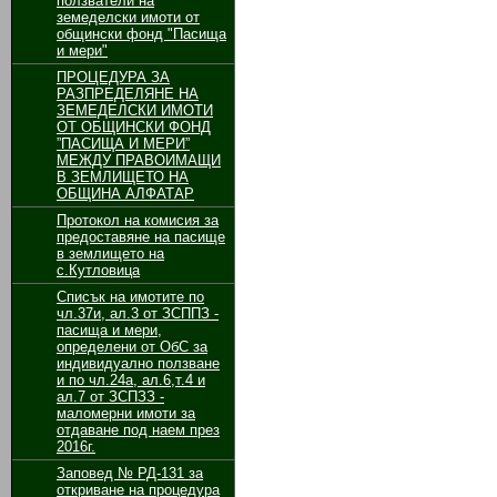
ползватели на
земеделски имоти от
общински фонд "Пасища
и мери"
ПРОЦЕДУРА ЗА
РАЗПРЕДЕЛЯНЕ НА
ЗЕМЕДЕЛСКИ ИМОТИ
ОТ ОБЩИНСКИ ФОНД
”ПАСИЩА И МЕРИ”
МЕЖДУ ПРАВОИМАЩИ
В ЗЕМЛИЩЕТО НА
ОБЩИНА АЛФАТАР
Протокол на комисия за
предоставяне на пасище
в землището на
с.Кутловица
Списък на имотите по
чл.37и, ал.3 от ЗСППЗ -
пасища и мери,
определени от ОбС за
индивидуално ползване
и по чл.24а, ал.6,т.4 и
ал.7 от ЗСПЗЗ -
маломерни имоти за
отдаване под наем през
2016г.
Заповед № РД-131 за
откриване на процедура