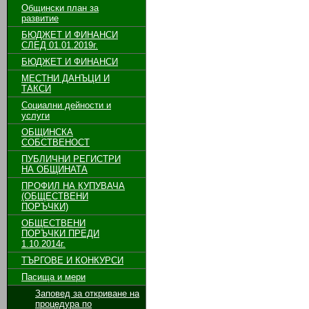
Общински план за
развитие
БЮДЖЕТ И ФИНАНСИ
СЛЕД 01.01.2019г.
БЮДЖЕТ И ФИНАНСИ
МЕСТНИ ДАНЪЦИ И
ТАКСИ
Социални дейности и
услуги
ОБЩИНСКА
СОБСТВЕНОСТ
ПУБЛИЧНИ РЕГИСТРИ
НА ОБЩИНАТА
ПРОФИЛ НА КУПУВАЧА
(ОБЩЕСТВЕНИ
ПОРЪЧКИ)
ОБЩЕСТВЕНИ
ПОРЪЧКИ ПРЕДИ
1.10.2014г.
ТЪРГОВЕ И КОНКУРСИ
Пасища и мери
Заповед за откриване на
процедура по