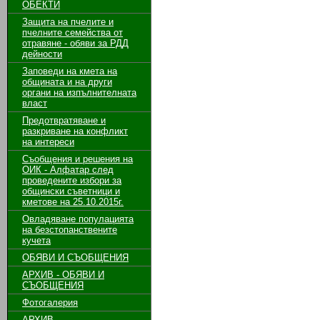
ОБЕКТИ
Защита на пчелите и
пчелните семейства от
отравяне - обяви за РДД
дейности
Заповеди на кмета на
общината и на други
органи на изпълнителната
власт
Предотвратяване и
разкриване на конфликт
на интереси
Съобщения и решения на
ОИК - Алфатар след
проведените избори за
общински съветници и
кметове на 25.10.2015г.
Овладяване популацията
на безстопанствените
кучета
ОБЯВИ И СЪОБЩЕНИЯ
АРХИВ - ОБЯВИ И
СЪОБЩЕНИЯ
Фотогалерия
АРХИВ