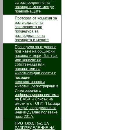
за разпределяне на
пасища и мери между
правоимащите
Протокол от комисия за
разглеждане на
заявленията по
процедура за
разпределяне на
пасищата и мерите
Процедура за отдаване
под наем на общински
пасища и мери, без търг
или конкурс на
собственици или
ползватели на
животновъдни обекти с
пасищни
селскостопански
животни, регистрирани в
Интегрираната
информационна система
на БАБХ и Списък на
имотите от ОПФ "Пасища
и мери", определени за
индивидуално ползване
през 2017г.
ПРОТОКОЛ №1 ЗА
РАЗПРЕДЕЛЕНИЕ НА