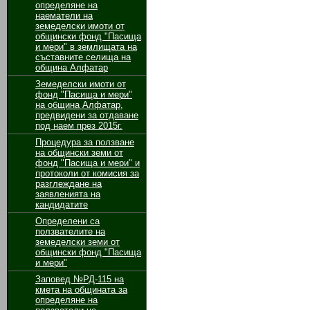
определяне на
наематели на
земеделски имоти от
общински фонд "Пасища
и мери" в землищата на
съставните селища на
община Алфатар
Земеделски имоти от
фонд "Пасища и мери"
на община Алфатар,
предвидени за отдаване
под наем през 2015г.
Процедура за ползване
на общински земи от
фонд "Пасища и мери" и
протоколи от комисия за
разглеждане на
заявленията на
кандидатите
Определени са
ползвателите на
земеделски земи от
общински фонд "Пасища
и мери"
Заповед №РД-115 на
кмета на общината за
определяне на