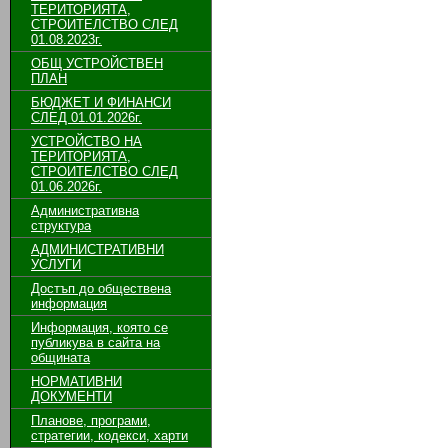
ТЕРИТОРИЯТА,
СТРОИТЕЛСТВО СЛЕД
01.08.2023г.
ОБЩ УСТРОЙСТВЕН
ПЛАН
БЮДЖЕТ И ФИНАНСИ
СЛЕД 01.01.2026г.
УСТРОЙСТВО НА
ТЕРИТОРИЯТА,
СТРОИТЕЛСТВО СЛЕД
01.06.2026г.
Административна
структура
АДМИНИСТРАТИВНИ
УСЛУГИ
Достъп до обществена
информация
Информация, която се
публикува в сайта на
общината
НОРМАТИВНИ
ДОКУМЕНТИ
Планове, програми,
стратегии, кодекси, харти