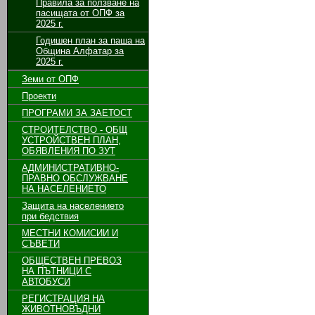
Правила за ползване на
пасищата от ОПФ за
2025 г.
Годишен план за паша на
Община Алфатар за
2025 г.
Земи от ОПФ
Проекти
ПРОГРАМИ ЗА ЗАЕТОСТ
СТРОИТЕЛСТВО - ОБЩ
УСТРОЙСТВЕН ПЛАН,
ОБЯВЛЕНИЯ ПО ЗУТ
АДМИНИСТРАТИВНО-
ПРАВНО ОБСЛУЖВАНЕ
НА НАСЕЛЕНИЕТО
Защита на населението
при бедствия
МЕСТНИ КОМИСИИ И
СЪВЕТИ
ОБЩЕСТВЕН ПРЕВОЗ
НА ПЪТНИЦИ С
АВТОБУСИ
РЕГИСТРАЦИЯ НА
ЖИВОТНОВЪДНИ