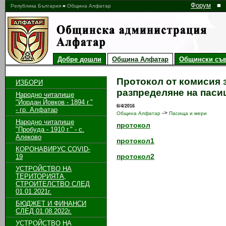
Форум
■
Република България ■ Община Алфатар
Добре дошли
Община Алфатар
Общински съв
Протокол от комисия з
ИЗБОРИ
разпределяне на паси
Народно читалище
"Йордан Йовков - 1894 г."
6/4/2016
- гр. Алфатар
->
Община Алфатар
Пасища и мери
Народно читалище
протокол
"Пробуда - 1910 г." - с.
Алеково
протокол1
КОРОНАВИРУС COVID-
протокол2
19
УСТРОЙСТВО НА
ТЕРИТОРИЯТА,
СТРОИТЕЛСТВО СЛЕД
01.01.2021г.
БЮДЖЕТ И ФИНАНСИ
СЛЕД 01.08.2022г.
УСТРОЙСТВО НА