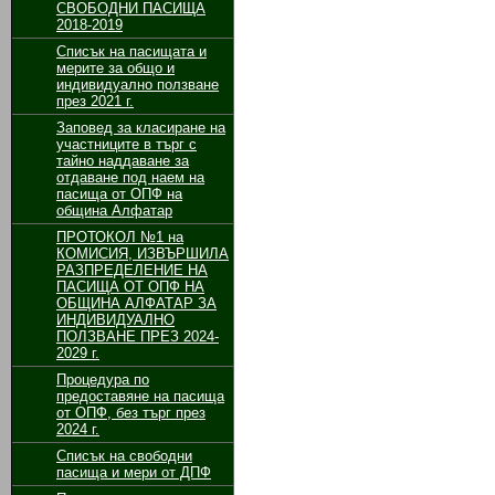
СВОБОДНИ ПАСИЩА
2018-2019
Списък на пасищата и
мерите за общо и
индивидуално ползване
през 2021 г.
Заповед за класиране на
участниците в търг с
тайно наддаване за
отдаване под наем на
пасища от ОПФ на
община Алфатар
ПРОТОКОЛ №1 на
КОМИСИЯ, ИЗВЪРШИЛА
РАЗПРЕДЕЛЕНИЕ НА
ПАСИЩА ОТ ОПФ НА
ОБЩИНА АЛФАТАР ЗА
ИНДИВИДУАЛНО
ПОЛЗВАНЕ ПРЕЗ 2024-
2029 г.
Процедура по
предоставяне на пасища
от ОПФ, без търг през
2024 г.
Списък на свободни
пасища и мери от ДПФ