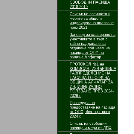
СВОБОДНИ ПАСИЩА
2018-2019
Списък на пасищата и
мерите за общо и
индивидуално ползване
през 2021 г.
Заповед за класиране на
участниците в търг с
тайно наддаване за
отдаване под наем на
пасища от ОПФ на
община Алфатар
ПРОТОКОЛ №1 на
КОМИСИЯ, ИЗВЪРШИЛА
РАЗПРЕДЕЛЕНИЕ НА
ПАСИЩА ОТ ОПФ НА
ОБЩИНА АЛФАТАР ЗА
ИНДИВИДУАЛНО
ПОЛЗВАНЕ ПРЕЗ 2024-
2029 г.
Процедура по
предоставяне на пасища
от ОПФ, без търг през
2024 г.
Списък на свободни
пасища и мери от ДПФ