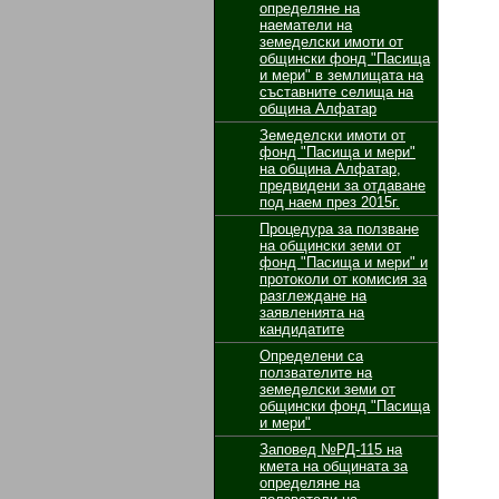
определяне на
наематели на
земеделски имоти от
общински фонд "Пасища
и мери" в землищата на
съставните селища на
община Алфатар
Земеделски имоти от
фонд "Пасища и мери"
на община Алфатар,
предвидени за отдаване
под наем през 2015г.
Процедура за ползване
на общински земи от
фонд "Пасища и мери" и
протоколи от комисия за
разглеждане на
заявленията на
кандидатите
Определени са
ползвателите на
земеделски земи от
общински фонд "Пасища
и мери"
Заповед №РД-115 на
кмета на общината за
определяне на