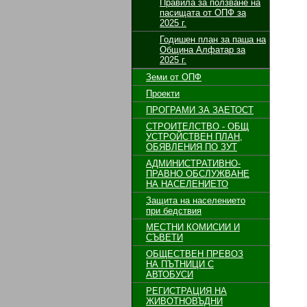
Правила за ползване на
пасищата от ОПФ за
2025 г.
Годишен план за паша на
Община Алфатар за
2025 г.
Земи от ОПФ
Проекти
ПРОГРАМИ ЗА ЗАЕТОСТ
СТРОИТЕЛСТВО - ОБЩ
УСТРОЙСТВЕН ПЛАН,
ОБЯВЛЕНИЯ ПО ЗУТ
АДМИНИСТРАТИВНО-
ПРАВНО ОБСЛУЖВАНЕ
НА НАСЕЛЕНИЕТО
Защита на населението
при бедствия
МЕСТНИ КОМИСИИ И
СЪВЕТИ
ОБЩЕСТВЕН ПРЕВОЗ
НА ПЪТНИЦИ С
АВТОБУСИ
РЕГИСТРАЦИЯ НА
ЖИВОТНОВЪДНИ