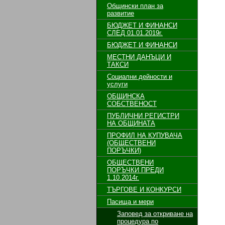
Общински план за
развитие
БЮДЖЕТ И ФИНАНСИ
СЛЕД 01.01.2019г.
БЮДЖЕТ И ФИНАНСИ
МЕСТНИ ДАНЪЦИ И
ТАКСИ
Социални дейности и
услуги
ОБЩИНСКА
СОБСТВЕНОСТ
ПУБЛИЧНИ РЕГИСТРИ
НА ОБЩИНАТА
ПРОФИЛ НА КУПУВАЧА
(ОБЩЕСТВЕНИ
ПОРЪЧКИ)
ОБЩЕСТВЕНИ
ПОРЪЧКИ ПРЕДИ
1.10.2014г.
ТЪРГОВЕ И КОНКУРСИ
Пасища и мери
Заповед за откриване на
процедура по