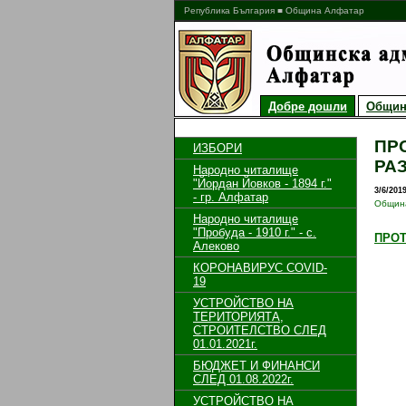
Република България ■ Община Алфатар
Добре дошли
Общин
ПР
ИЗБОРИ
РА
Народно читалище
"Йордан Йовков - 1894 г."
3/6/201
- гр. Алфатар
Общин
Народно читалище
"Пробуда - 1910 г." - с.
ПРОТ
Алеково
КОРОНАВИРУС COVID-
19
УСТРОЙСТВО НА
ТЕРИТОРИЯТА,
СТРОИТЕЛСТВО СЛЕД
01.01.2021г.
БЮДЖЕТ И ФИНАНСИ
СЛЕД 01.08.2022г.
УСТРОЙСТВО НА