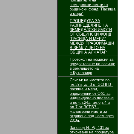
ползватели на
земеделски имоти от
общински фонд "Пасища
и мери"
ПРОЦЕДУРА ЗА
РАЗПРЕДЕЛЯНЕ НА
ЗЕМЕДЕЛСКИ ИМОТИ
ОТ ОБЩИНСКИ ФОНД
”ПАСИЩА И МЕРИ”
МЕЖДУ ПРАВОИМАЩИ
В ЗЕМЛИЩЕТО НА
ОБЩИНА АЛФАТАР
Протокол на комисия за
предоставяне на пасище
в землището на
с.Кутловица
Списък на имотите по
чл.37и, ал.3 от ЗСППЗ -
пасища и мери,
определени от ОбС за
индивидуално ползване
и по чл.24а, ал.6,т.4 и
ал.7 от ЗСПЗЗ -
маломерни имоти за
отдаване под наем през
2016г.
Заповед № РД-131 за
откриване на процедура