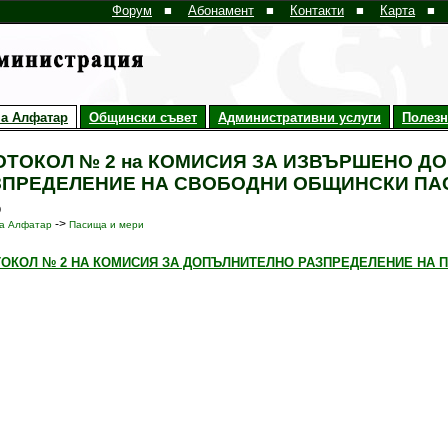
Форум
■
Абонамент
■
Контакти
■
Карта
■
а Алфатар
Общински съвет
Административни услуги
Полез
ОТОКОЛ № 2 на КОМИСИЯ ЗА ИЗВЪРШЕНО Д
ЗПРЕДЕЛЕНИЕ НА СВОБОДНИ ОБЩИНСКИ ПАСИЩ
9
->
а Алфатар
Пасища и мери
ОКОЛ № 2 НА КОМИСИЯ ЗА ДОПЪЛНИТЕЛНО РАЗПРЕДЕЛЕНИЕ НА ПАС