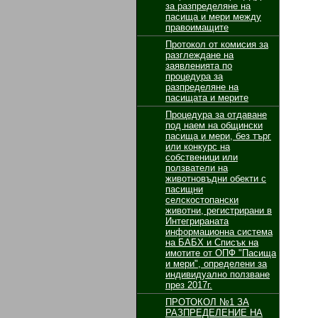
за разпределяне на
пасища и мери между
правоимащите
Протокол от комисия за
разглеждане на
заявленията по
процедура за
разпределяне на
пасищата и мерите
Процедура за отдаване
под наем на общински
пасища и мери, без търг
или конкурс на
собственици или
ползватели на
животновъдни обекти с
пасищни
селскостопански
животни, регистрирани в
Интегрираната
информационна система
на БАБХ и Списък на
имотите от ОПФ "Пасища
и мери", определени за
индивидуално ползване
през 2017г.
ПРОТОКОЛ №1 ЗА
РАЗПРЕДЕЛЕНИЕ НА