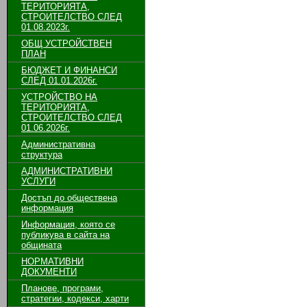
ТЕРИТОРИЯТА,
СТРОИТЕЛСТВО СЛЕД
01.08.2023г.
ОБЩ УСТРОЙСТВЕН
ПЛАН
БЮДЖЕТ И ФИНАНСИ
СЛЕД 01.01.2026г.
УСТРОЙСТВО НА
ТЕРИТОРИЯТА,
СТРОИТЕЛСТВО СЛЕД
01.06.2026г.
Административна
структура
АДМИНИСТРАТИВНИ
УСЛУГИ
Достъп до обществена
информация
Информация, която се
публикува в сайта на
общината
НОРМАТИВНИ
ДОКУМЕНТИ
Планове, програми,
стратегии, кодекси, харти