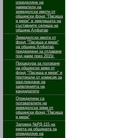
определяне на
наематели на
земеделски имоти от
общински фонд "Пасища
и мери" в землищата на
съставните селища на
община Алфатар
Земеделски имоти от
фонд "Пасища и мери"
на община Алфатар,
предвидени за отдаване
под наем през 2015г.
Процедура за ползване
на общински земи от
фонд "Пасища и мери" и
протоколи от комисия за
разглеждане на
заявленията на
кандидатите
Определени са
ползвателите на
земеделски земи от
общински фонд "Пасища
и мери"
Заповед №РД-115 на
кмета на общината за
определяне на