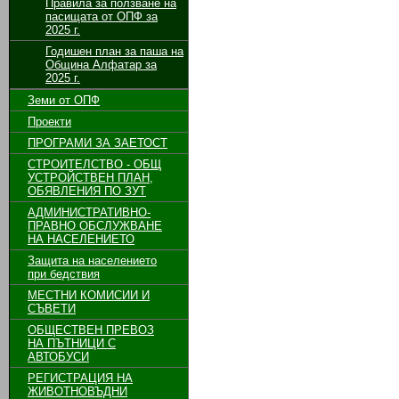
Правила за ползване на
пасищата от ОПФ за
2025 г.
Годишен план за паша на
Община Алфатар за
2025 г.
Земи от ОПФ
Проекти
ПРОГРАМИ ЗА ЗАЕТОСТ
СТРОИТЕЛСТВО - ОБЩ
УСТРОЙСТВЕН ПЛАН,
ОБЯВЛЕНИЯ ПО ЗУТ
АДМИНИСТРАТИВНО-
ПРАВНО ОБСЛУЖВАНЕ
НА НАСЕЛЕНИЕТО
Защита на населението
при бедствия
МЕСТНИ КОМИСИИ И
СЪВЕТИ
ОБЩЕСТВЕН ПРЕВОЗ
НА ПЪТНИЦИ С
АВТОБУСИ
РЕГИСТРАЦИЯ НА
ЖИВОТНОВЪДНИ