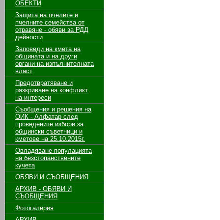
ОБЕКТИ
Защита на пчелите и
пчелните семейства от
отравяне - обяви за РДД
дейности
Заповеди на кмета на
общината и на други
органи на изпълнителната
власт
Предотвратяване и
разкриване на конфликт
на интереси
Съобщения и решения на
ОИК - Алфатар след
проведените избори за
общински съветници и
кметове на 25.10.2015г.
Овладяване популацията
на безстопанствените
кучета
ОБЯВИ И СЪОБЩЕНИЯ
АРХИВ - ОБЯВИ И
СЪОБЩЕНИЯ
Фотогалерия
АРХИВ