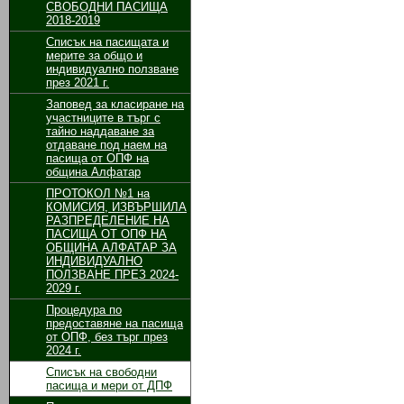
СВОБОДНИ ПАСИЩА
2018-2019
Списък на пасищата и
мерите за общо и
индивидуално ползване
през 2021 г.
Заповед за класиране на
участниците в търг с
тайно наддаване за
отдаване под наем на
пасища от ОПФ на
община Алфатар
ПРОТОКОЛ №1 на
КОМИСИЯ, ИЗВЪРШИЛА
РАЗПРЕДЕЛЕНИЕ НА
ПАСИЩА ОТ ОПФ НА
ОБЩИНА АЛФАТАР ЗА
ИНДИВИДУАЛНО
ПОЛЗВАНЕ ПРЕЗ 2024-
2029 г.
Процедура по
предоставяне на пасища
от ОПФ, без търг през
2024 г.
Списък на свободни
пасища и мери от ДПФ