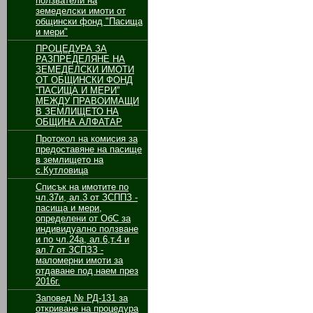
ползватели на
земеделски имоти от
общински фонд "Пасища
и мери"
ПРОЦЕДУРА ЗА
РАЗПРЕДЕЛЯНЕ НА
ЗЕМЕДЕЛСКИ ИМОТИ
ОТ ОБЩИНСКИ ФОНД
”ПАСИЩА И МЕРИ”
МЕЖДУ ПРАВОИМАЩИ
В ЗЕМЛИЩЕТО НА
ОБЩИНА АЛФАТАР
Протокол на комисия за
предоставяне на пасище
в землището на
с.Кутловица
Списък на имотите по
чл.37и, ал.3 от ЗСППЗ -
пасища и мери,
определени от ОбС за
индивидуално ползване
и по чл.24а, ал.6,т.4 и
ал.7 от ЗСПЗЗ -
маломерни имоти за
отдаване под наем през
2016г.
Заповед № РД-131 за
откриване на процедура