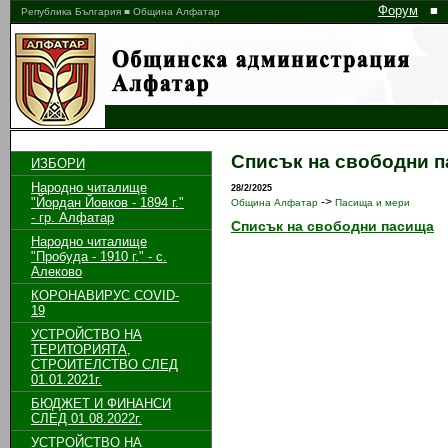
Форум
■
Република България ■ Община Алфатар
Списък на свободни п
ИЗБОРИ
Народно читалище
28/2/2025
"Йордан Йовков - 1894 г."
->
Община Алфатар
Пасища и мери
- гр. Алфатар
Списък на свободни пасища
Народно читалище
"Пробуда - 1910 г." - с.
Алеково
КОРОНАВИРУС COVID-
19
УСТРОЙСТВО НА
ТЕРИТОРИЯТА,
СТРОИТЕЛСТВО СЛЕД
01.01.2021г.
БЮДЖЕТ И ФИНАНСИ
СЛЕД 01.08.2022г.
УСТРОЙСТВО НА