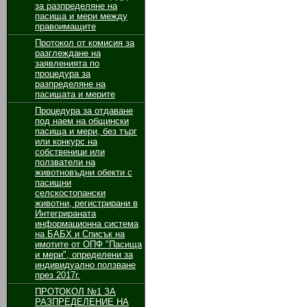
за разпределяне на
пасища и мери между
правоимащите
Протокол от комисия за
разглеждане на
заявленията по
процедура за
разпределяне на
пасищата и мерите
Процедура за отдаване
под наем на общински
пасища и мери, без търг
или конкурс на
собственици или
ползватели на
животновъдни обекти с
пасищни
селскостопански
животни, регистрирани в
Интегрираната
информационна система
на БАБХ и Списък на
имотите от ОПФ "Пасища
и мери", определени за
индивидуално ползване
през 2017г.
ПРОТОКОЛ №1 ЗА
РАЗПРЕДЕЛЕНИЕ НА