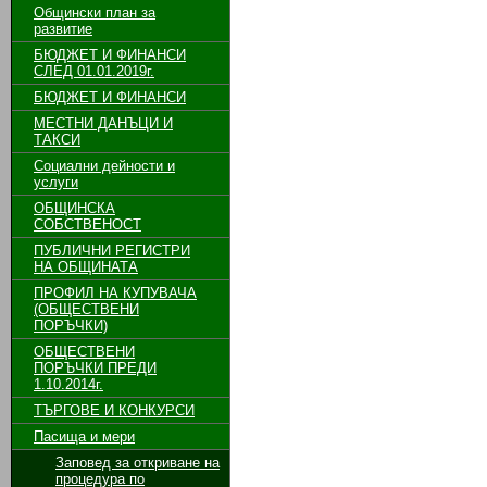
Общински план за
развитие
БЮДЖЕТ И ФИНАНСИ
СЛЕД 01.01.2019г.
БЮДЖЕТ И ФИНАНСИ
МЕСТНИ ДАНЪЦИ И
ТАКСИ
Социални дейности и
услуги
ОБЩИНСКА
СОБСТВЕНОСТ
ПУБЛИЧНИ РЕГИСТРИ
НА ОБЩИНАТА
ПРОФИЛ НА КУПУВАЧА
(ОБЩЕСТВЕНИ
ПОРЪЧКИ)
ОБЩЕСТВЕНИ
ПОРЪЧКИ ПРЕДИ
1.10.2014г.
ТЪРГОВЕ И КОНКУРСИ
Пасища и мери
Заповед за откриване на
процедура по