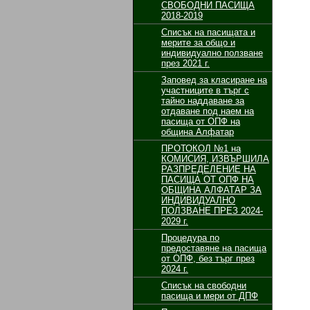
СВОБОДНИ ПАСИЩА
2018-2019
Списък на пасищата и
мерите за общо и
индивидуално ползване
през 2021 г.
Заповед за класиране на
участниците в търг с
тайно наддаване за
отдаване под наем на
пасища от ОПФ на
община Алфатар
ПРОТОКОЛ №1 на
КОМИСИЯ, ИЗВЪРШИЛА
РАЗПРЕДЕЛЕНИЕ НА
ПАСИЩА ОТ ОПФ НА
ОБЩИНА АЛФАТАР ЗА
ИНДИВИДУАЛНО
ПОЛЗВАНЕ ПРЕЗ 2024-
2029 г.
Процедура по
предоставяне на пасища
от ОПФ, без търг през
2024 г.
Списък на свободни
пасища и мери от ДПФ