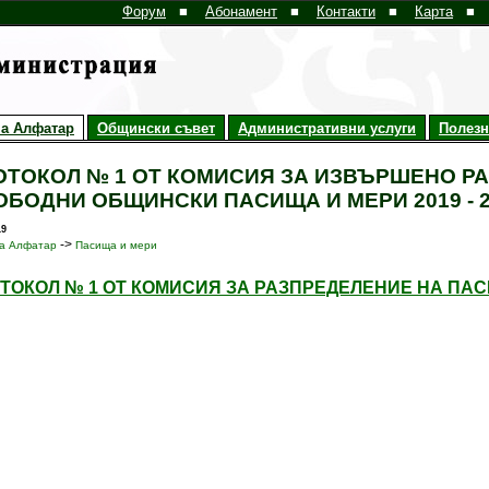
Форум
■
Абонамент
■
Контакти
■
Карта
■
а Алфатар
Общински съвет
Административни услуги
Полез
ОТОКОЛ № 1 ОТ КОМИСИЯ ЗА ИЗВЪРШЕНО Р
ОБОДНИ ОБЩИНСКИ ПАСИЩА И МЕРИ 2019 - 
19
->
а Алфатар
Пасища и мери
ТОКОЛ № 1 ОТ КОМИСИЯ ЗА РАЗПРЕДЕЛЕНИЕ НА ПАСИ