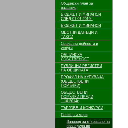
Общински план за
развитие
БЮДЖЕТ И ФИНАНСИ
СЛЕД 01.01.2019г.
БЮДЖЕТ И ФИНАНСИ
МЕСТНИ ДАНЪЦИ И
ТАКСИ
Социални дейности и
услуги
ОБЩИНСКА
СОБСТВЕНОСТ
ПУБЛИЧНИ РЕГИСТРИ
НА ОБЩИНАТА
ПРОФИЛ НА КУПУВАЧА
(ОБЩЕСТВЕНИ
ПОРЪЧКИ)
ОБЩЕСТВЕНИ
ПОРЪЧКИ ПРЕДИ
1.10.2014г.
ТЪРГОВЕ И КОНКУРСИ
Пасища и мери
Заповед за откриване на
процедура по