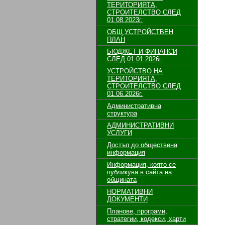
ТЕРИТОРИЯТА,
СТРОИТЕЛСТВО СЛЕД
01.08.2023г.
ОБЩ УСТРОЙСТВЕН
ПЛАН
БЮДЖЕТ И ФИНАНСИ
СЛЕД 01.01.2026г.
УСТРОЙСТВО НА
ТЕРИТОРИЯТА,
СТРОИТЕЛСТВО СЛЕД
01.06.2026г.
Административна
структура
АДМИНИСТРАТИВНИ
УСЛУГИ
Достъп до обществена
информация
Информация, която се
публикува в сайта на
общината
НОРМАТИВНИ
ДОКУМЕНТИ
Планове, програми,
стратегии, кодекси, харти