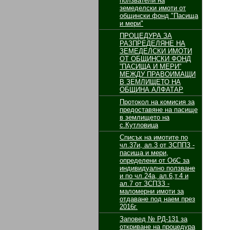
ползватели на
земеделски имоти от
общински фонд "Пасища
и мери"
ПРОЦЕДУРА ЗА
РАЗПРЕДЕЛЯНЕ НА
ЗЕМЕДЕЛСКИ ИМОТИ
ОТ ОБЩИНСКИ ФОНД
”ПАСИЩА И МЕРИ”
МЕЖДУ ПРАВОИМАЩИ
В ЗЕМЛИЩЕТО НА
ОБЩИНА АЛФАТАР
Протокол на комисия за
предоставяне на пасище
в землището на
с.Кутловица
Списък на имотите по
чл.37и, ал.3 от ЗСППЗ -
пасища и мери,
определени от ОбС за
индивидуално ползване
и по чл.24а, ал.6,т.4 и
ал.7 от ЗСПЗЗ -
маломерни имоти за
отдаване под наем през
2016г.
Заповед № РД-131 за
откриване на процедура