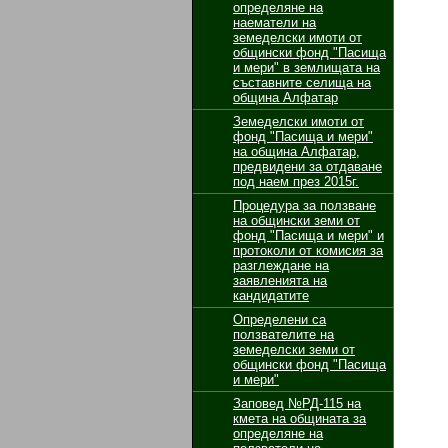
определяне на
наематели на
земеделски имоти от
общински фонд "Пасища
и мери" в землищата на
съставните селища на
община Алфатар
Земеделски имоти от
фонд "Пасища и мери"
на община Алфатар,
предвидени за отдаване
под наем през 2015г.
Процедура за ползване
на общински земи от
фонд "Пасища и мери" и
протоколи от комисия за
разглеждане на
заявленията на
кандидатите
Определени са
ползвателите на
земеделски земи от
общински фонд "Пасища
и мери"
Заповед №РД-115 на
кмета на общината за
определяне на