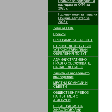
Правила за ползване на
пасищата от ОПФ за
2025 г.
Годишен план за паша на
Община Алфатар за
2025 г.
Земи от ОПФ
Проекти
ПРОГРАМИ ЗА ЗАЕТОСТ
СТРОИТЕЛСТВО - ОБЩ
УСТРОЙСТВЕН ПЛАН,
ОБЯВЛЕНИЯ ПО ЗУТ
АДМИНИСТРАТИВНО-
ПРАВНО ОБСЛУЖВАНЕ
НА НАСЕЛЕНИЕТО
Защита на населението
при бедствия
МЕСТНИ КОМИСИИ И
СЪВЕТИ
ОБЩЕСТВЕН ПРЕВОЗ
НА ПЪТНИЦИ С
АВТОБУСИ
РЕГИСТРАЦИЯ НА
ЖИВОТНОВЪДНИ