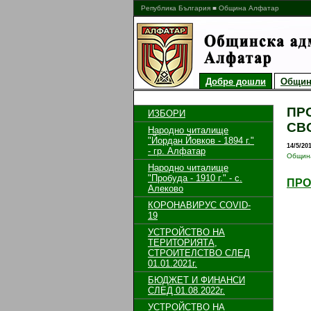
Република България ■ Община Алфатар
Добре дошли
Общин
ПР
ИЗБОРИ
СВ
Народно читалище
"Йордан Йовков - 1894 г."
14/5/20
- гр. Алфатар
Общин
Народно читалище
"Пробуда - 1910 г." - с.
ПРО
Алеково
КОРОНАВИРУС COVID-
19
УСТРОЙСТВО НА
ТЕРИТОРИЯТА,
СТРОИТЕЛСТВО СЛЕД
01.01.2021г.
БЮДЖЕТ И ФИНАНСИ
СЛЕД 01.08.2022г.
УСТРОЙСТВО НА