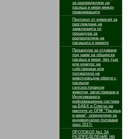
за разпределяне на
пасища и мери между
правоимащите
Протокол от комисия за
разглеждане на
заявленията по
процедура за
разпределяне на
пасищата и мерите
Процедура за отдаване
под наем на общински
пасища и мери, без търг
или конкурс на
собственици или
ползватели на
животновъдни обекти с
пасищни
селскостопански
животни, регистрирани в
Интегрираната
информационна система
на БАБХ и Списък на
имотите от ОПФ "Пасища
и мери", определени за
индивидуално ползване
през 2017г.
ПРОТОКОЛ №1 ЗА
РАЗПРЕДЕЛЕНИЕ НА