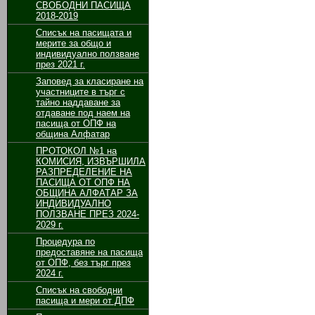
СВОБОДНИ ПАСИЩА
2018-2019
Списък на пасищата и
мерите за общо и
индивидуално ползване
през 2021 г.
Заповед за класиране на
участниците в търг с
тайно наддаване за
отдаване под наем на
пасища от ОПФ на
община Алфатар
ПРОТОКОЛ №1 на
КОМИСИЯ, ИЗВЪРШИЛА
РАЗПРЕДЕЛЕНИЕ НА
ПАСИЩА ОТ ОПФ НА
ОБЩИНА АЛФАТАР ЗА
ИНДИВИДУАЛНО
ПОЛЗВАНЕ ПРЕЗ 2024-
2029 г.
Процедура по
предоставяне на пасища
от ОПФ, без търг през
2024 г.
Списък на свободни
пасища и мери от ДПФ