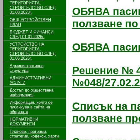
ТЕРИТОРИЯТА,
СТРОИТЕЛСТВО СЛЕД
ОБЯВА паси
01.08.2023г.
ОБЩ УСТРОЙСТВЕН
ползване по 
ПЛАН
БЮДЖЕТ И ФИНАНСИ
СЛЕД 01.01.2026г.
ОБЯВА пасищ
УСТРОЙСТВО НА
ТЕРИТОРИЯТА,
СТРОИТЕЛСТВО СЛЕД
01.06.2026г.
Административна
Решение № 4
структура
АДМИНИСТРАТИВНИ
№048/27.02.2
УСЛУГИ
Достъп до обществена
информация
Информация, която се
Списък на п
публикува в сайта на
общината
ползване пре
НОРМАТИВНИ
ДОКУМЕНТИ
Планове, програми,
стратегии, кодекси, харти