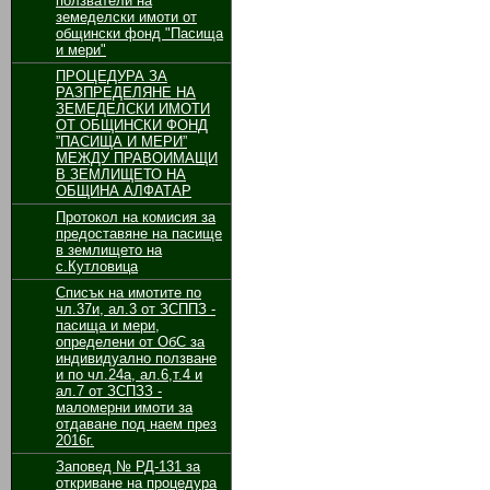
ползватели на
земеделски имоти от
общински фонд "Пасища
и мери"
ПРОЦЕДУРА ЗА
РАЗПРЕДЕЛЯНЕ НА
ЗЕМЕДЕЛСКИ ИМОТИ
ОТ ОБЩИНСКИ ФОНД
”ПАСИЩА И МЕРИ”
МЕЖДУ ПРАВОИМАЩИ
В ЗЕМЛИЩЕТО НА
ОБЩИНА АЛФАТАР
Протокол на комисия за
предоставяне на пасище
в землището на
с.Кутловица
Списък на имотите по
чл.37и, ал.3 от ЗСППЗ -
пасища и мери,
определени от ОбС за
индивидуално ползване
и по чл.24а, ал.6,т.4 и
ал.7 от ЗСПЗЗ -
маломерни имоти за
отдаване под наем през
2016г.
Заповед № РД-131 за
откриване на процедура