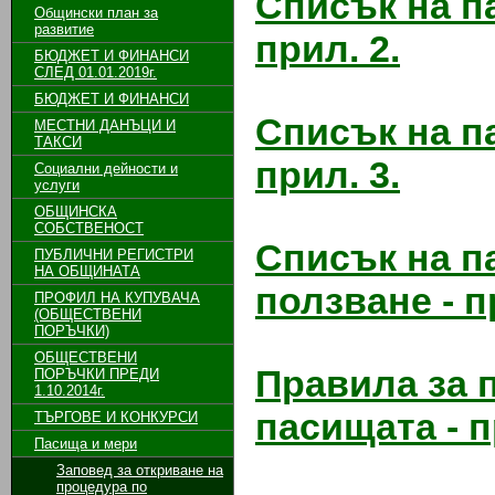
Списък на п
Общински план за
развитие
прил. 2.
БЮДЖЕТ И ФИНАНСИ
СЛЕД 01.01.2019г.
БЮДЖЕТ И ФИНАНСИ
Списък на п
МЕСТНИ ДАНЪЦИ И
ТАКСИ
прил. 3.
Социални дейности и
услуги
ОБЩИНСКА
СОБСТВЕНОСТ
Списък на п
ПУБЛИЧНИ РЕГИСТРИ
НА ОБЩИНАТА
ползване - п
ПРОФИЛ НА КУПУВАЧА
(ОБЩЕСТВЕНИ
ПОРЪЧКИ)
ОБЩЕСТВЕНИ
Правила за 
ПОРЪЧКИ ПРЕДИ
1.10.2014г.
пасищата - п
ТЪРГОВЕ И КОНКУРСИ
Пасища и мери
Заповед за откриване на
процедура по