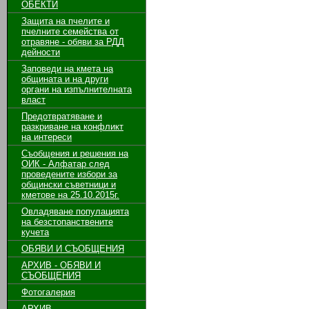
ОБЕКТИ
Защита на пчелите и
пчелните семейства от
отравяне - обяви за РДД
дейности
Заповеди на кмета на
общината и на други
органи на изпълнителната
власт
Предотвратяване и
разкриване на конфликт
на интереси
Съобщения и решения на
ОИК - Алфатар след
проведените избори за
общински съветници и
кметове на 25.10.2015г.
Овладяване популацията
на безстопанствените
кучета
ОБЯВИ И СЪОБЩЕНИЯ
АРХИВ - ОБЯВИ И
СЪОБЩЕНИЯ
Фотогалерия
АРХИВ