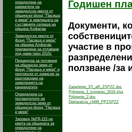
Годишен план
определяне на
наематели на
земеделски имоти от
общински фонд "Пасища
и мери" в землищата на
Документи, ко
съставните селища на
община Алфатар
собственицит
Земеделски имоти от
фонд "Пасища и мери"
участие в про
на община Алфатар,
предвидени за отдаване
под наем през 2015г.
разпределени
Процедура за ползване
на общински земи от
ползване /за 
фонд "Пасища и мери" и
протоколи от комисия за
разглеждане на
заявленията на
Zaiavlenie_37i_al5_ZSPZZ.doc
кандидатите
Prilojenie_1_korigiran_2019.xlsx
Определени са
Prilojenie_2.doc
ползвателите на
Deklaratcia_chl99_PPZSPZZ
земеделски земи от
общински фонд "Пасища
и мери"
Заповед №РД-115 на
кмета на общината за
определяне на