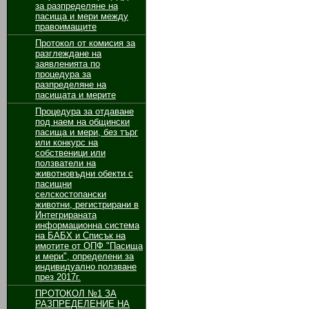
за разпределяне на
пасища и мери между
правоимащите
Протокол от комисия за
разглеждане на
заявленията по
процедура за
разпределяне на
пасищата и мерите
Процедура за отдаване
под наем на общински
пасища и мери, без търг
или конкурс на
собственици или
ползватели на
животновъдни обекти с
пасищни
селскостопански
животни, регистрирани в
Интегрираната
информационна система
на БАБХ и Списък на
имотите от ОПФ "Пасища
и мери", определени за
индивидуално ползване
през 2017г.
ПРОТОКОЛ №1 ЗА
РАЗПРЕДЕЛЕНИЕ НА