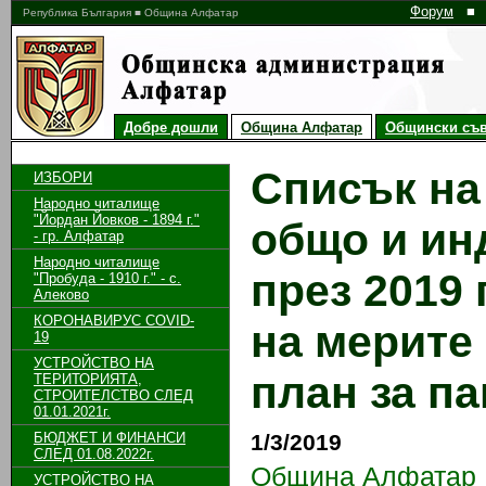
Форум
■
Република България ■ Община Алфатар
Добре дошли
Община Алфатар
Общински съв
Списък на
ИЗБОРИ
Народно читалище
"Йордан Йовков - 1894 г."
общо и ин
- гр. Алфатар
Народно читалище
през 2019 
"Пробуда - 1910 г." - с.
Алеково
КОРОНАВИРУС COVID-
на мерите
19
УСТРОЙСТВО НА
план за па
ТЕРИТОРИЯТА,
СТРОИТЕЛСТВО СЛЕД
01.01.2021г.
БЮДЖЕТ И ФИНАНСИ
1/3/2019
СЛЕД 01.08.2022г.
Община Алфатар
УСТРОЙСТВО НА