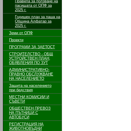
Правила за ползване на
пасищата от ОПФ за
2025 г.
Годишен план за паша на
Община Алфатар за
2025 г.
Земи от ОПФ
Проекти
ПРОГРАМИ ЗА ЗАЕТОСТ
СТРОИТЕЛСТВО - ОБЩ
УСТРОЙСТВЕН ПЛАН,
ОБЯВЛЕНИЯ ПО ЗУТ
АДМИНИСТРАТИВНО-
ПРАВНО ОБСЛУЖВАНЕ
НА НАСЕЛЕНИЕТО
Защита на населението
при бедствия
МЕСТНИ КОМИСИИ И
СЪВЕТИ
ОБЩЕСТВЕН ПРЕВОЗ
НА ПЪТНИЦИ С
АВТОБУСИ
РЕГИСТРАЦИЯ НА
ЖИВОТНОВЪДНИ