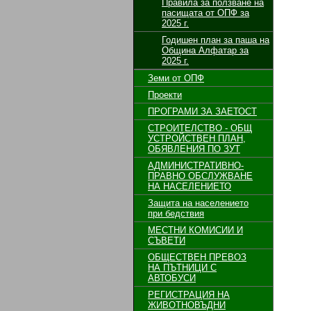
Правила за ползване на
пасищата от ОПФ за
2025 г.
Годишен план за паша на
Община Алфатар за
2025 г.
Земи от ОПФ
Проекти
ПРОГРАМИ ЗА ЗАЕТОСТ
СТРОИТЕЛСТВО - ОБЩ
УСТРОЙСТВЕН ПЛАН,
ОБЯВЛЕНИЯ ПО ЗУТ
АДМИНИСТРАТИВНО-
ПРАВНО ОБСЛУЖВАНЕ
НА НАСЕЛЕНИЕТО
Защита на населението
при бедствия
МЕСТНИ КОМИСИИ И
СЪВЕТИ
ОБЩЕСТВЕН ПРЕВОЗ
НА ПЪТНИЦИ С
АВТОБУСИ
РЕГИСТРАЦИЯ НА
ЖИВОТНОВЪДНИ