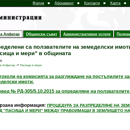
Форум
■
Абонамент
■
Контакти
■
Карта
■
а Алфатар
Общински съвет
Административни услуги
Полез
еделени са ползвателите на земеделски имот
сища и мери" в общината
15
->
а Алфатар
Пасища и мери
околи на комисията за разглеждане на постъпилите за
еделски имоти.
вед № РД-305/5.10.2015
за определяне на ползвателите
рзана информация:
ПРОЦЕДУРА ЗА РАЗПРЕДЕЛЯНЕ НА ЗЕ
Д ”ПАСИЩА И МЕРИ” МЕЖДУ ПРАВОИМАЩИ В ЗЕМЛИЩЕТО Н