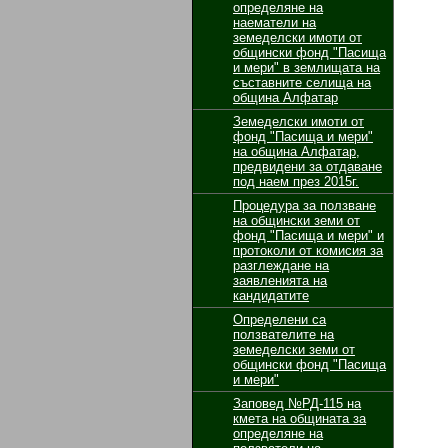
определяне на
наематели на
земеделски имоти от
общински фонд "Пасища
и мери" в землищата на
съставните селища на
община Алфатар
Земеделски имоти от
фонд "Пасища и мери"
на община Алфатар,
предвидени за отдаване
под наем през 2015г.
Процедура за ползване
на общински земи от
фонд "Пасища и мери" и
протоколи от комисия за
разглеждане на
заявленията на
кандидатите
Определени са
ползвателите на
земеделски земи от
общински фонд "Пасища
и мери"
Заповед №РД-115 на
кмета на общината за
определяне на