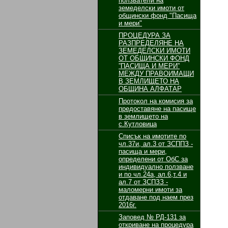
ползватели на
земеделски имоти от
общински фонд "Пасища
и мери"
ПРОЦЕДУРА ЗА
РАЗПРЕДЕЛЯНЕ НА
ЗЕМЕДЕЛСКИ ИМОТИ
ОТ ОБЩИНСКИ ФОНД
”ПАСИЩА И МЕРИ”
МЕЖДУ ПРАВОИМАЩИ
В ЗЕМЛИЩЕТО НА
ОБЩИНА АЛФАТАР
Протокол на комисия за
предоставяне на пасище
в землището на
с.Кутловица
Списък на имотите по
чл.37и, ал.3 от ЗСППЗ -
пасища и мери,
определени от ОбС за
индивидуално ползване
и по чл.24а, ал.6,т.4 и
ал.7 от ЗСПЗЗ -
маломерни имоти за
отдаване под наем през
2016г.
Заповед № РД-131 за
откриване на процедура