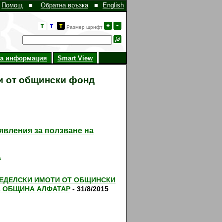
Помощ
■
Обратна връзка
■
English
Размер шрифт
на информация
Smart View
и от общински фонд
явления за ползване на
.
МЕДЕЛСКИ ИМОТИ ОТ ОБЩИНСКИ
А ОБЩИНА АЛФАТАР
- 31/8/2015