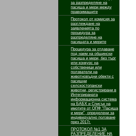
за разпределяне на
пасища и мери между
правоимащите
Протокол от комисия за
разглеждане на
заявленията по
процедура за
разпределяне на
пасищата и мерите
Процедура за отдаване
под наем на общински
пасища и мери, без търг
или конкурс на
собственици или
ползватели на
животновъдни обекти с
пасищни
селскостопански
животни, регистрирани в
Интегрираната
информационна система
на БАБХ и Списък на
имотите от ОПФ "Пасища
и мери", определени за
индивидуално ползване
през 2017г.
ПРОТОКОЛ №1 ЗА
РАЗПРЕДЕЛЕНИЕ НА