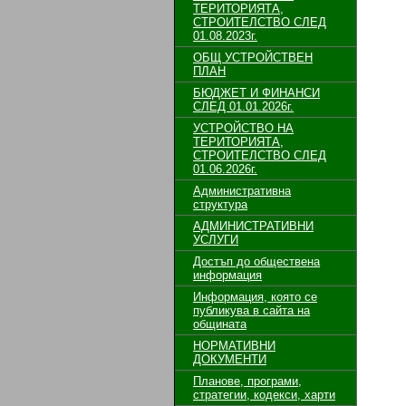
ТЕРИТОРИЯТА,
СТРОИТЕЛСТВО СЛЕД
01.08.2023г.
ОБЩ УСТРОЙСТВЕН
ПЛАН
БЮДЖЕТ И ФИНАНСИ
СЛЕД 01.01.2026г.
УСТРОЙСТВО НА
ТЕРИТОРИЯТА,
СТРОИТЕЛСТВО СЛЕД
01.06.2026г.
Административна
структура
АДМИНИСТРАТИВНИ
УСЛУГИ
Достъп до обществена
информация
Информация, която се
публикува в сайта на
общината
НОРМАТИВНИ
ДОКУМЕНТИ
Планове, програми,
стратегии, кодекси, харти