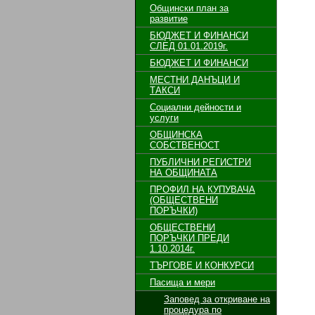
Общински план за
развитие
БЮДЖЕТ И ФИНАНСИ
СЛЕД 01.01.2019г.
БЮДЖЕТ И ФИНАНСИ
МЕСТНИ ДАНЪЦИ И
ТАКСИ
Социални дейности и
услуги
ОБЩИНСКА
СОБСТВЕНОСТ
ПУБЛИЧНИ РЕГИСТРИ
НА ОБЩИНАТА
ПРОФИЛ НА КУПУВАЧА
(ОБЩЕСТВЕНИ
ПОРЪЧКИ)
ОБЩЕСТВЕНИ
ПОРЪЧКИ ПРЕДИ
1.10.2014г.
ТЪРГОВЕ И КОНКУРСИ
Пасища и мери
Заповед за откриване на
процедура по