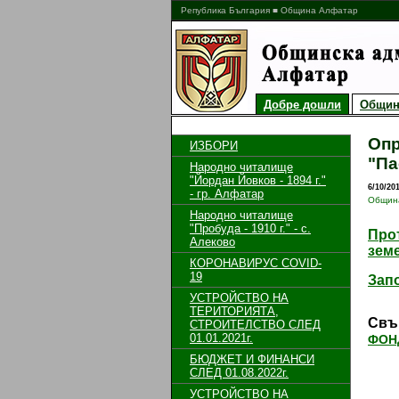
Република България ■ Община Алфатар
Добре дошли
Общин
Опр
ИЗБОРИ
"Па
Народно читалище
"Йордан Йовков - 1894 г."
6/10/20
- гр. Алфатар
Общин
Народно читалище
"Пробуда - 1910 г." - с.
Прот
Алеково
зем
КОРОНАВИРУС COVID-
19
Запо
УСТРОЙСТВО НА
ТЕРИТОРИЯТА,
Свъ
СТРОИТЕЛСТВО СЛЕД
01.01.2021г.
ФОН
БЮДЖЕТ И ФИНАНСИ
СЛЕД 01.08.2022г.
УСТРОЙСТВО НА