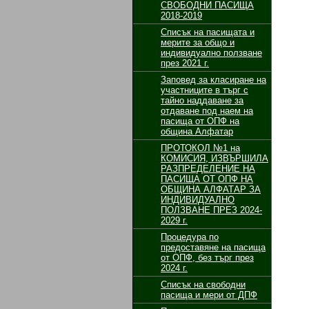
СВОБОДНИ ПАСИЩА
2018-2019
Списък на пасищата и
мерите за общо и
индивидуално ползване
през 2021 г.
Заповед за класиране на
участниците в търг с
тайно наддаване за
отдаване под наем на
пасища от ОПФ на
община Алфатар
ПРОТОКОЛ №1 на
КОМИСИЯ, ИЗВЪРШИЛА
РАЗПРЕДЕЛЕНИЕ НА
ПАСИЩА ОТ ОПФ НА
ОБЩИНА АЛФАТАР ЗА
ИНДИВИДУАЛНО
ПОЛЗВАНЕ ПРЕЗ 2024-
2029 г.
Процедура по
предоставяне на пасища
от ОПФ, без търг през
2024 г.
Списък на свободни
пасища и мери от ДПФ