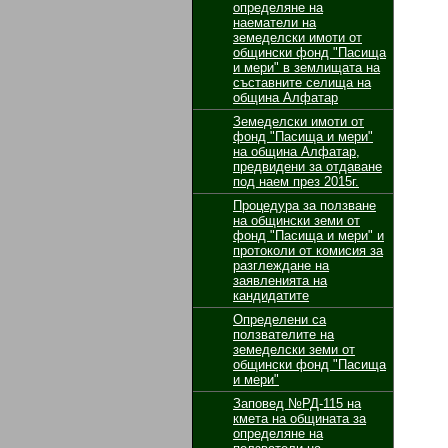
определяне на
наематели на
земеделски имоти от
общински фонд "Пасища
и мери" в землищата на
съставните селища на
община Алфатар
Земеделски имоти от
фонд "Пасища и мери"
на община Алфатар,
предвидени за отдаване
под наем през 2015г.
Процедура за ползване
на общински земи от
фонд "Пасища и мери" и
протоколи от комисия за
разглеждане на
заявленията на
кандидатите
Определени са
ползвателите на
земеделски земи от
общински фонд "Пасища
и мери"
Заповед №РД-115 на
кмета на общината за
определяне на