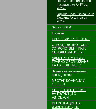
Правила за ползване на
пасищата от ОПФ за
2025 г.
Годишен план за паша на
Община Алфатар за
2025 г.
Земи от ОПФ
Проекти
ПРОГРАМИ ЗА ЗАЕТОСТ
СТРОИТЕЛСТВО - ОБЩ
УСТРОЙСТВЕН ПЛАН,
ОБЯВЛЕНИЯ ПО ЗУТ
АДМИНИСТРАТИВНО-
ПРАВНО ОБСЛУЖВАНЕ
НА НАСЕЛЕНИЕТО
Защита на населението
при бедствия
МЕСТНИ КОМИСИИ И
СЪВЕТИ
ОБЩЕСТВЕН ПРЕВОЗ
НА ПЪТНИЦИ С
АВТОБУСИ
РЕГИСТРАЦИЯ НА
ЖИВОТНОВЪДНИ