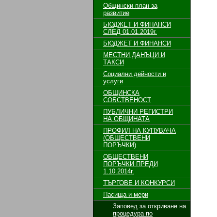
Общински план за
развитие
БЮДЖЕТ И ФИНАНСИ
СЛЕД 01.01.2019г.
БЮДЖЕТ И ФИНАНСИ
МЕСТНИ ДАНЪЦИ И
ТАКСИ
Социални дейности и
услуги
ОБЩИНСКА
СОБСТВЕНОСТ
ПУБЛИЧНИ РЕГИСТРИ
НА ОБЩИНАТА
ПРОФИЛ НА КУПУВАЧА
(ОБЩЕСТВЕНИ
ПОРЪЧКИ)
ОБЩЕСТВЕНИ
ПОРЪЧКИ ПРЕДИ
1.10.2014г.
ТЪРГОВЕ И КОНКУРСИ
Пасища и мери
Заповед за откриване на
процедура по