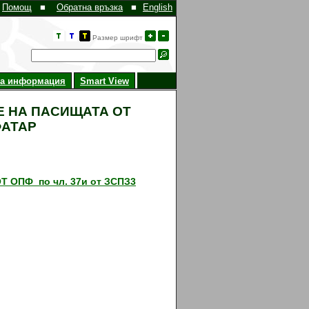
Помощ
■
Обратна връзка
■
English
Размер шрифт
на информация
Smart View
Е НА ПАСИЩАТА ОТ
ФАТАР
ОПФ по чл. 37и от ЗСПЗ3