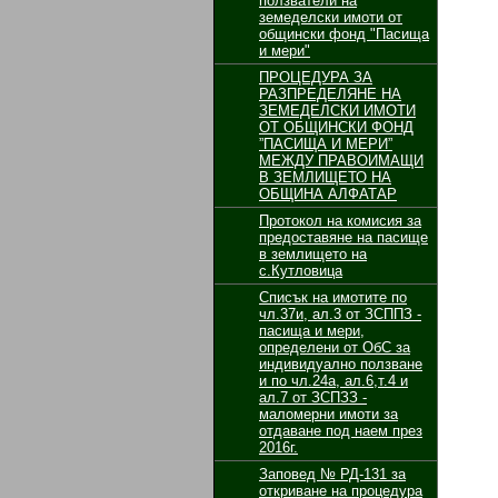
ползватели на
земеделски имоти от
общински фонд "Пасища
и мери"
ПРОЦЕДУРА ЗА
РАЗПРЕДЕЛЯНЕ НА
ЗЕМЕДЕЛСКИ ИМОТИ
ОТ ОБЩИНСКИ ФОНД
”ПАСИЩА И МЕРИ”
МЕЖДУ ПРАВОИМАЩИ
В ЗЕМЛИЩЕТО НА
ОБЩИНА АЛФАТАР
Протокол на комисия за
предоставяне на пасище
в землището на
с.Кутловица
Списък на имотите по
чл.37и, ал.3 от ЗСППЗ -
пасища и мери,
определени от ОбС за
индивидуално ползване
и по чл.24а, ал.6,т.4 и
ал.7 от ЗСПЗЗ -
маломерни имоти за
отдаване под наем през
2016г.
Заповед № РД-131 за
откриване на процедура