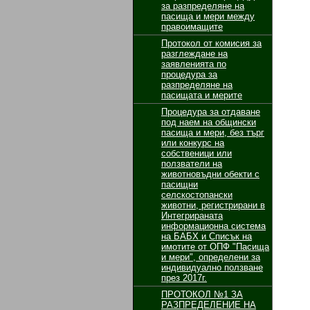
за разпределяне на
пасища и мери между
правоимащите
Протокол от комисия за
разглеждане на
заявленията по
процедура за
разпределяне на
пасищата и мерите
Процедура за отдаване
под наем на общински
пасища и мери, без търг
или конкурс на
собственици или
ползватели на
животновъдни обекти с
пасищни
селскостопански
животни, регистрирани в
Интегрираната
информационна система
на БАБХ и Списък на
имотите от ОПФ "Пасища
и мери", определени за
индивидуално ползване
през 2017г.
ПРОТОКОЛ №1 ЗА
РАЗПРЕДЕЛЕНИЕ НА