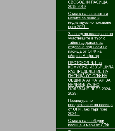
СВОБОДНИ ПАСИЩА
2018-2019
Списък на пасищата и
мерите за общо и
индивидуално ползване
през 2021 г.
Заповед за класиране на
участниците в търг с
тайно наддаване за
отдаване под наем на
пасища от ОПФ на
община Алфатар
ПРОТОКОЛ №1 на
КОМИСИЯ, ИЗВЪРШИЛА
РАЗПРЕДЕЛЕНИЕ НА
ПАСИЩА ОТ ОПФ НА
ОБЩИНА АЛФАТАР ЗА
ИНДИВИДУАЛНО
ПОЛЗВАНЕ ПРЕЗ 2024-
2029 г.
Процедура по
предоставяне на пасища
от ОПФ, без търг през
2024 г.
Списък на свободни
пасища и мери от ДПФ