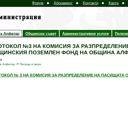
Форум
■
Абонамент
■
Контакти
■
Карта
■
а Алфатар
Общински съвет
Административни услуги
Полез
ОТОКОЛ №3 НА КОМИСИЯ ЗА РАЗПРЕДЕЛЕНИ
ЩИНСКИЯ ПОЗЕМЛЕН ФОНД НА ОБЩИНА АЛ
23
->
а Алфатар
Пасища и мери
ОКОЛ № 3 НА КОМИСИЯ ЗА РАЗПРЕДЕЛЕНИЕ НА ПАСИЩАТА ОТ 