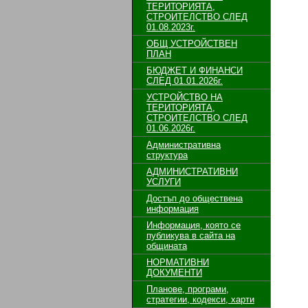
ТЕРИТОРИЯТА,
СТРОИТЕЛСТВО СЛЕД
01.08.2023г.
ОБЩ УСТРОЙСТВЕН
ПЛАН
БЮДЖЕТ И ФИНАНСИ
СЛЕД 01.01.2026г.
УСТРОЙСТВО НА
ТЕРИТОРИЯТА,
СТРОИТЕЛСТВО СЛЕД
01.06.2026г.
Административна
структура
АДМИНИСТРАТИВНИ
УСЛУГИ
Достъп до обществена
информация
Информация, която се
публикува в сайта на
общината
НОРМАТИВНИ
ДОКУМЕНТИ
Планове, програми,
стратегии, кодекси, харти