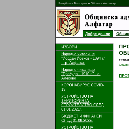
Република България ■ Община Алфатар
Добре дошли
Общин
ПР
ИЗБОРИ
ОБ
Народно читалище
"Йордан Йовков - 1894 г."
12/6/20
- гр. Алфатар
Общин
Народно читалище
"Пробуда - 1910 г." - с.
ПРОТ
Алеково
КОРОНАВИРУС COVID-
19
УСТРОЙСТВО НА
ТЕРИТОРИЯТА,
СТРОИТЕЛСТВО СЛЕД
01.01.2021г.
БЮДЖЕТ И ФИНАНСИ
СЛЕД 01.08.2022г.
УСТРОЙСТВО НА