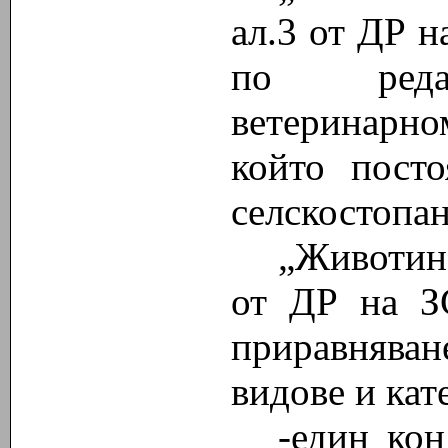
ал.3 от ДР н
по ред
ветеринарн
който пост
селскостопа
„Животин
от ДР на З
приравнява
видове и кат
-един кон