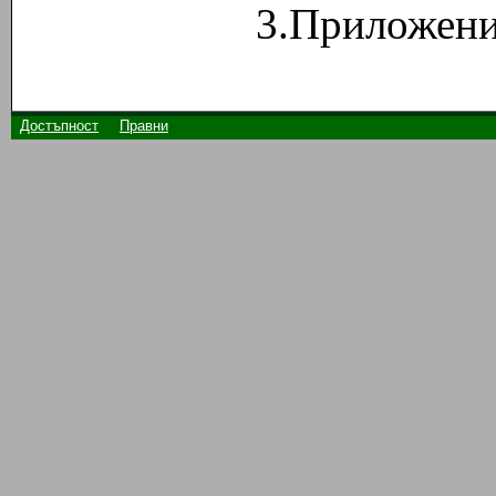
3.Приложени
Достъпност
Правни