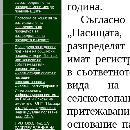
година.
за разпределяне на
пасища и мери между
правоимащите
Съгласн
Протокол от комисия за
разглеждане на
заявленията по
„Пасищата
процедура за
разпределяне на
пасищата и мерите
разпределят
Процедура за отдаване
под наем на общински
имат регист
пасища и мери, без търг
или конкурс на
собственици или
в съответно
ползватели на
животновъдни обекти с
пасищни
вида на р
селскостопански
животни, регистрирани в
Интегрираната
селскостопан
информационна система
на БАБХ и Списък на
имотите от ОПФ "Пасища
притежаван
и мери", определени за
индивидуално ползване
през 2017г.
основание п
ПРОТОКОЛ №1 ЗА
РАЗПРЕДЕЛЕНИЕ НА