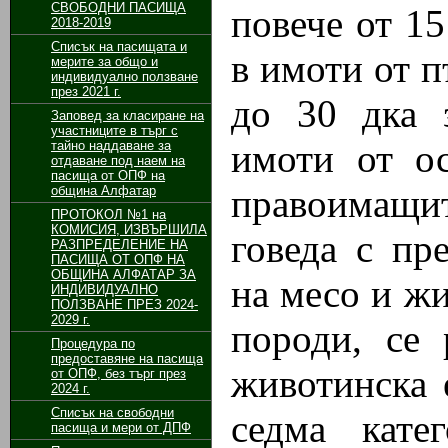
СВОБОДНИ ПАСИЩА
повече от 15
2018-2019
Списък на пасищата и
в имоти от п
мерите за общо и
индивидуално ползване
през 2021 г.
до 30 дка 
Заповед за класиране на
участниците в търг с
имоти от ос
тайно наддаване за
отдаване под наем на
пасища от ОПФ на
правоимащи
община Алфатар
ПРОТОКОЛ №1 на
КОМИСИЯ, ИЗВЪРШИЛА
говеда с пр
РАЗПРЕДЕЛЕНИЕ НА
ПАСИЩА ОТ ОПФ НА
ОБЩИНА АЛФАТАР ЗА
на месо и жи
ИНДИВИДУАЛНО
ПОЛЗВАНЕ ПРЕЗ 2024-
2029 г.
породи, се 
Процедура по
предоставяне на пасища
животинска 
от ОПФ, без търг през
2024 г.
Списък на свободни
седма кат
пасища и мери от ДПФ