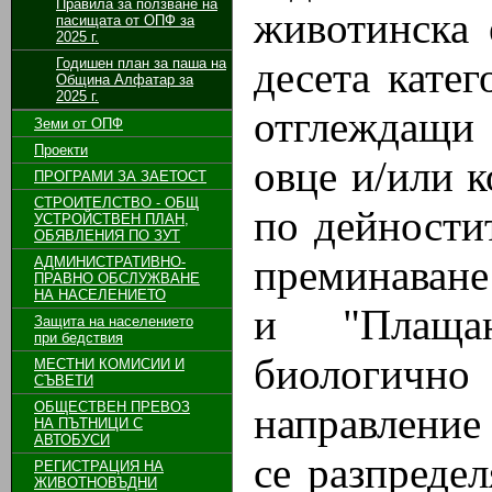
Правила за ползване на
животинска 
пасищата от ОПФ за
2025 г.
десета кате
Годишен план за паша на
Община Алфатар за
2025 г.
отглеждащи
Земи от ОПФ
Проекти
овце и/или к
ПРОГРАМИ ЗА ЗАЕТОСТ
СТРОИТЕЛСТВО - ОБЩ
по дейности
УСТРОЙСТВЕН ПЛАН,
ОБЯВЛЕНИЯ ПО ЗУТ
преминаване
АДМИНИСТРАТИВНО-
ПРАВНО ОБСЛУЖВАНЕ
НА НАСЕЛЕНИЕТО
и "Плаща
Защита на населението
при бедствия
биологичн
МЕСТНИ КОМИСИИ И
СЪВЕТИ
ОБЩЕСТВЕН ПРЕВОЗ
направление
НА ПЪТНИЦИ С
АВТОБУСИ
се разпреде
РЕГИСТРАЦИЯ НА
ЖИВОТНОВЪДНИ