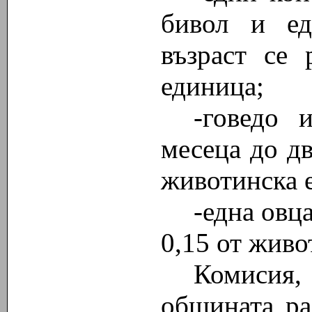
бивол и ед
възраст се 
единица;
-говедо 
месеца до дв
животинска 
-една овца
0,15 от живо
Комисия
общината ра