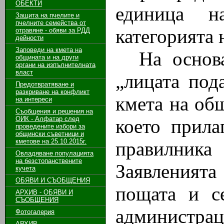
ОБЕКТИ
единица н
Защита на пчелите и
пчелните семейства от
категорията 
отравяне - обяви за РДД
дейности
Заповеди на кмета на
На основ
общината и на други
органи на изпълнителната
власт
„лицата под
Предотвратяване и
разкриване на конфликт
кмета на общ
на интереси
Съобщения и решения на
ОИК - Алфатар след
което прила
проведените избори за
общински съветници и
кметове на 25.10.2015г.
правилника
Овладяване популацията
на безстопанствените
Заявленият
кучета
ОБЯВИ И СЪОБЩЕНИЯ
пощата и с
АРХИВ - ОБЯВИ И
СЪОБЩЕНИЯ
администрац
Фотогалерия
АРХИВ