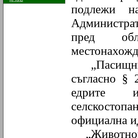
подлежи н
Администра
пред обл
местонахожд
„Пасищни
съгласно § 
едрите 
селскостоп
официална и
„Животнов