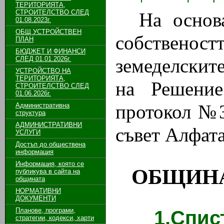
ТЕРИТОРИЯТА,
СТРОИТЕЛСТВО СЛЕД
На основ
01.08.2023г.
ОБЩ УСТРОЙСТВЕН
собствен
ПЛАН
БЮДЖЕТ И ФИНАНСИ
СЛЕД 01.01.2026г.
земеделските
УСТРОЙСТВО НА
ТЕРИТОРИЯТА,
на Решени
СТРОИТЕЛСТВО СЛЕД
01.06.2026г.
протокол №3
Административна
структура
АДМИНИСТРАТИВНИ
съвет Алфат
УСЛУГИ
Достъп до обществена
информация
Информация, която се
ОБЩИНА
публикува в сайта на
общината
НОРМАТИВНИ
ДОКУМЕНТИ
Планове, програми,
1.Спис
стратегии, кодекси, харти