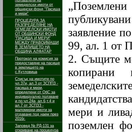
ползватели на
„Поземлени 
земеделски имоти от
общински фонд "Пасища
и мери"
публикува
ПРОЦЕДУРА ЗА
РАЗПРЕДЕЛЯНЕ НА
заявление по
ЗЕМЕДЕЛСКИ ИМОТИ
ОТ ОБЩИНСКИ ФОНД
”ПАСИЩА И МЕРИ”
99, ал. 1 о
МЕЖДУ ПРАВОИМАЩИ
В ЗЕМЛИЩЕТО НА
ОБЩИНА АЛФАТАР
2. Същите м
Протокол на комисия за
предоставяне на пасище
в землището на
копирани
с.Кутловица
Списък на имотите по
земеделскит
чл.37и, ал.3 от ЗСППЗ -
пасища и мери,
определени от ОбС за
кандидатства
индивидуално ползване
и по чл.24а, ал.6,т.4 и
ал.7 от ЗСПЗЗ -
мери и лива
маломерни имоти за
отдаване под наем през
2016г.
поземлен фо
Заповед № РД-131 за
откриване на процедура