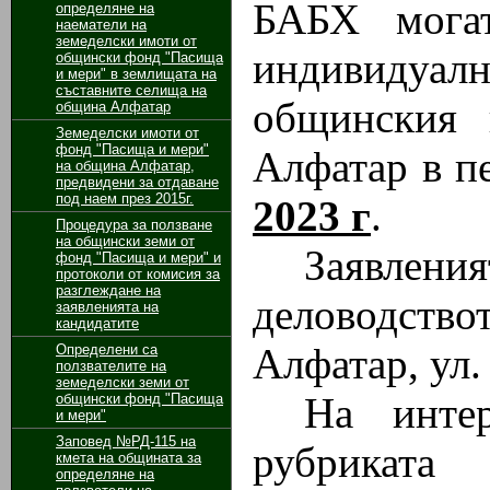
БАБХ могат
определяне на
наематели на
земеделски имоти от
индивидуал
общински фонд "Пасища
и мери" в землищата на
съставните селища на
общинския
община Алфатар
Земеделски имоти от
фонд "Пасища и мери"
Алфатар в п
на община Алфатар,
предвидени за отдаване
под наем през 2015г.
2023 г
.
Процедура за ползване
на общински земи от
Заявлени
фонд "Пасища и мери" и
протоколи от комисия за
разглеждане на
деловодство
заявленията на
кандидатите
Алфатар, ул.
Определени са
ползвателите на
земеделски земи от
На инте
общински фонд "Пасища
и мери"
Заповед №РД-115 на
рубриката
кмета на общината за
определяне на