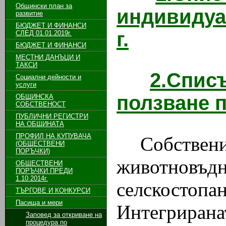
Общински план за
индивидуа
развитие
БЮДЖЕТ И ФИНАНСИ
г.
СЛЕД 01.01.2019г.
БЮДЖЕТ И ФИНАНСИ
МЕСТНИ ДАНЪЦИ И
ТАКСИ
2.Спис
Социални дейности и
услуги
ползване п
ОБЩИНСКА
СОБСТВЕНОСТ
ПУБЛИЧНИ РЕГИСТРИ
НА ОБЩИНАТА
ПРОФИЛ НА КУПУВАЧА
Собстве
(ОБЩЕСТВЕНИ
ПОРЪЧКИ)
животнов
ОБЩЕСТВЕНИ
ПОРЪЧКИ ПРЕДИ
1.10.2014г.
селскостопа
ТЪРГОВЕ И КОНКУРСИ
Пасища и мери
Интегрирана
Заповед за откриване на
процедура по