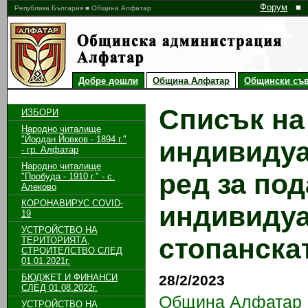
Форум
■
Република България ■ Община Алфатар
Добре дошли
Община Алфатар
Общински съв
Списък на
ИЗБОРИ
Народно читалище
"Йордан Йовков - 1894 г."
индивидуа
- гр. Алфатар
Народно читалище
ред за под
"Пробуда - 1910 г." - с.
Алеково
КОРОНАВИРУС COVID-
индивидуа
19
УСТРОЙСТВО НА
стопанскат
ТЕРИТОРИЯТА,
СТРОИТЕЛСТВО СЛЕД
01.01.2021г.
БЮДЖЕТ И ФИНАНСИ
28/2/2023
СЛЕД 01.08.2022г.
Община Алфатар
УСТРОЙСТВО НА