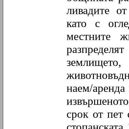
ливадите о
като с огл
местните ж
разпреде
землището
животновъдн
наем/аренда 
извършеното
срок от пет 
стопанската