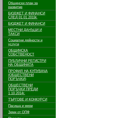
Общински план за
развитие
БЮДЖЕТ И ФИНАНСИ
СЛЕД 01.01.2019г.
БЮДЖЕТ И ФИНАНСИ
МЕСТНИ ДАНЪЦИ И
ТАКСИ
Социални дейности и
услуги
ОБЩИНСКА
СОБСТВЕНОСТ
ПУБЛИЧНИ РЕГИСТРИ
НА ОБЩИНАТА
ПРОФИЛ НА КУПУВАЧА
(ОБЩЕСТВЕНИ
ПОРЪЧКИ)
ОБЩЕСТВЕНИ
ПОРЪЧКИ ПРЕДИ
1.10.2014г.
ТЪРГОВЕ И КОНКУРСИ
Пасища и мери
Земи от ОПФ