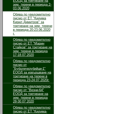
ЕООД за третиране на
зeм. терени в периода 2-
03.06.2020
Обява по уведомително
писмо от ЕТ "Кидима
Кирил Димитров" за
третиране на зем. терени
в периода 20-23.06.2020
г.
Обява по уведомително
писмо от ЕТ "Марин
Стайков" за третиране на
зем. терени в периода
17-18.07.2020
Обява по уведомително
писмо от
"Буболечкоубийци-1"
ЕООД за извършване на
третиране на терени в
периода 23-24.07.2020г.
Обяви по уведомително
писмо от "Везни-64"
ЕООД за третиране на
зем. терени в периода
28-30.07.2020
Обява по уведомително
писмо от ЕТ "Кидима-