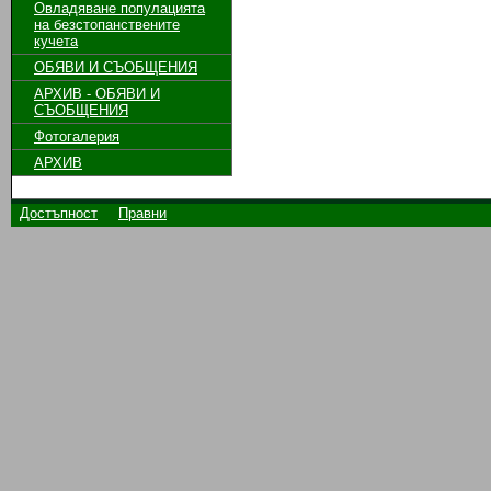
Овладяване популацията
на безстопанствените
кучета
ОБЯВИ И СЪОБЩЕНИЯ
АРХИВ - ОБЯВИ И
СЪОБЩЕНИЯ
Фотогалерия
АРХИВ
Достъпност
Правни