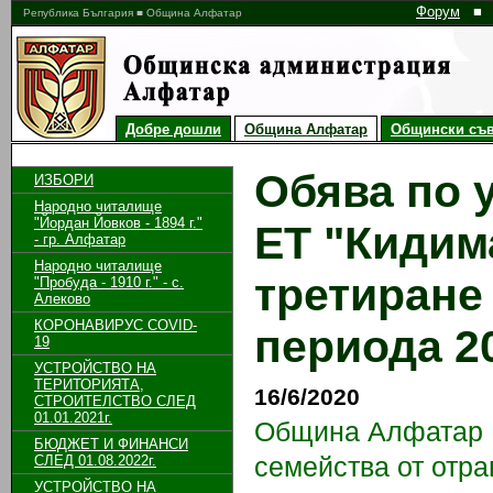
Форум
■
Република България ■ Община Алфатар
Добре дошли
Община Алфатар
Общински съв
Обява по 
ИЗБОРИ
Народно читалище
"Йордан Йовков - 1894 г."
ЕТ "Кидим
- гр. Алфатар
Народно читалище
третиране 
"Пробуда - 1910 г." - с.
Алеково
КОРОНАВИРУС COVID-
периода 20
19
УСТРОЙСТВО НА
ТЕРИТОРИЯТА,
16/6/2020
СТРОИТЕЛСТВО СЛЕД
01.01.2021г.
Община Алфатар
БЮДЖЕТ И ФИНАНСИ
семейства от отра
СЛЕД 01.08.2022г.
УСТРОЙСТВО НА