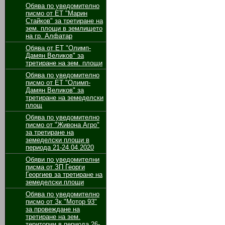
Обява по уведомително
писмо от ЕТ "Марин
Стайков" за третиране на
зем. площи в землището
на гр. Алфатар
Обява от ЕТ "Олимп-
Дамян Великов" за
третиране на зем. площи
Обява по уведомително
писмо от ЕТ "Олимп-
Дамян Великов" за
третиране на земеделски
площ
Обява по уведомително
писмо от "Живона Агро"
за третиране на
земеделски площи в
периода 21-24.04.2020
Обяви по уведомителни
писма от ЗП Георги
Георгиев за третиране на
земеделски площи
Обява по уведомително
писмо от Зк "Мотор 93"
за провеждане на
третиране на зем.
територии в периода 26-