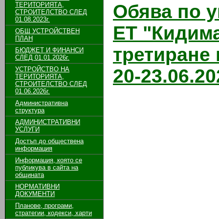
ТЕРИТОРИЯТА,
Обява по 
СТРОИТЕЛСТВО СЛЕД
01.08.2023г.
ЕТ "Кидим
ОБЩ УСТРОЙСТВЕН
ПЛАН
третиране 
БЮДЖЕТ И ФИНАНСИ
СЛЕД 01.01.2026г.
УСТРОЙСТВО НА
20-23.06.202
ТЕРИТОРИЯТА,
СТРОИТЕЛСТВО СЛЕД
01.06.2026г.
Административна
структура
АДМИНИСТРАТИВНИ
УСЛУГИ
Достъп до обществена
информация
Информация, която се
публикува в сайта на
общината
НОРМАТИВНИ
ДОКУМЕНТИ
Планове, програми,
стратегии, кодекси, харти