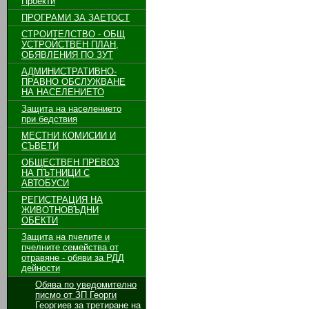
Проекти
ПРОГРАМИ ЗА ЗАЕТОСТ
СТРОИТЕЛСТВО - ОБЩ
УСТРОЙСТВЕН ПЛАН,
ОБЯВЛЕНИЯ ПО ЗУТ
АДМИНИСТРАТИВНО-
ПРАВНО ОБСЛУЖВАНЕ
НА НАСЕЛЕНИЕТО
Защита на населението
при бедствия
МЕСТНИ КОМИСИИ И
СЪВЕТИ
ОБЩЕСТВЕН ПРЕВОЗ
НА ПЪТНИЦИ С
АВТОБУСИ
РЕГИСТРАЦИЯ НА
ЖИВОТНОВЪДНИ
ОБЕКТИ
Защита на пчелите и
пчелните семейства от
отравяне - обяви за РДД
дейности
Обява по уведомително
писмо от ЗП Георги
Георгиев за третиране на