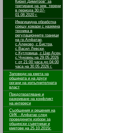
Кирил Димитров" за
третиране на зем. терени
в периода 30.07-
01.08.2020 г.
Имагицидна обработка
срещу комари с наземна
техника в
регулационните граници
на гр.Алфатар,
с.Алеково, с.Бистра,
с.Васил Левски,
с.Кутловица, с.Цар Асен,
с.Чуковец на 29.05.2026
г. от 21:00 часа до 04:00
часа на 30.05.2026 г.
Заповеди на кмета на
общината и на други
органи на изпълнителната
власт
Предотвратяване и
разкриване на конфликт
на интереси
Съобщения и решения на
ОИК - Алфатар след
проведените избори за
общински съветници и
кметове на 25.10.2015г.