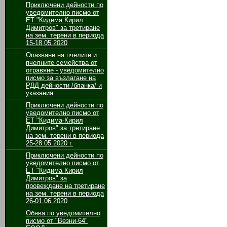
Приключени дейности по
уведомително писмо от
ЕТ "Кидима Кирил
Димитров" за третиране
на зем. терени в периода
15-18.05.2020
Опазване на пчелите и
пчелните семейства от
отравяне - уведомително
писмо за възлагане на
РДД дейности /бланка/ и
указания
Приключени дейности по
уведомително писмо от
ЕТ "Кидима-Кирил
Димитров" за третиране
на зем. терени в периода
25-28.05.2020 г.
Приключени дейности по
уведомително писмо от
ЕТ "Кидима-Кирил
Димитров" за
провеждане на третиране
на зем. терени в периода
26-01.06.2020
Обява по уведомително
писмо от "Везни-64"