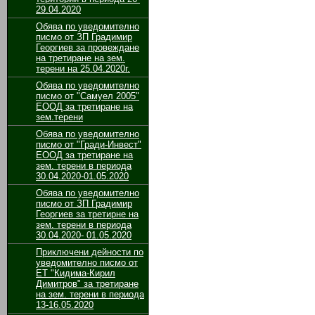
29.04.2020
Обява по уведомително
писмо от ЗП Градимир
Георгиев за провеждане
на третиране на зем.
терени на 25.04.2020г.
Обява по уведомително
писмо от "Самуел 2005"
ЕООД за третиране на
зем.терени
Обява по уведомително
писмо от "Гради-Инвест"
ЕООД за третиране на
зем. терени в периода
30.04.2020-01.05.2020
Обява по уведомително
писмо от ЗП Градимир
Георгиев за третирне на
зем. терени в периода
30.04.2020- 01.05.2020
Приключени дейности по
уведомително писмо от
ЕТ "Кидима-Кирил
Димитров" за третиране
на зем. терени в периода
13-16.05.2020