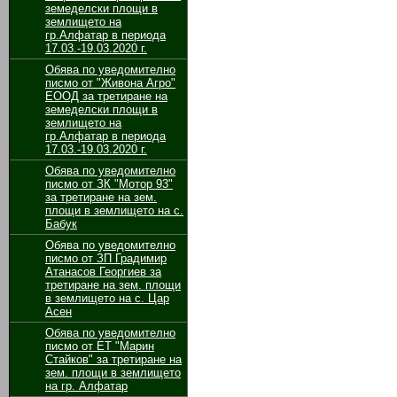
земеделски площи в
землището на
гр.Алфатар в периода
17.03.-19.03.2020 г.
Обява по уведомително
писмо от "Живона Агро"
ЕООД за третиране на
земеделски площи в
землището на
гр.Алфатар в периода
17.03.-19.03.2020 г.
Обява по уведомително
писмо от ЗК "Мотор 93"
за третиране на зем.
площи в землището на с.
Бабук
Обява по уведомително
писмо от ЗП Градимир
Атанасов Георгиев за
третиране на зем. площи
в землището на с. Цар
Асен
Обява по уведомително
писмо от ЕТ "Марин
Стайков" за третиране на
зем. площи в землището
на гр. Алфатар