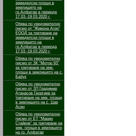
земеделски площи в
землището на
гр.Алфатар в периода
17.03.-19.03.2020 г.
Обява по уведомително
писмо от "Живона Агро"
ЕООД за третиране на
земеделски площи в
землището на
гр.Алфатар в периода
17.03.-19.03.2020 г.
Обява по уведомително
писмо от ЗК "Мотор 93"
за третиране на зем.
площи в землището на с.
Бабук
Обява по уведомително
писмо от ЗП Градимир
Атанасов Георгиев за
третиране на зем. площи
в землището на с. Цар
Асен
Обява по уведомително
писмо от ЕТ "Марин
Стайков" за третиране на
зем. площи в землището
на гр. Алфатар