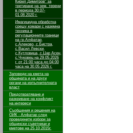
Кирил Димитров" за
третиране на зем. терени
в периода 30.07-
01.08.2020 г.
Имагицидна обработка
срещу комари с наземна
техника в
регулационните граници
на гр.Алфатар,
с.Алеково, с.Бистра,
с.Васил Левски,
с.Кутловица, с.Цар Асен,
с.Чуковец на 29.05.2026
г. от 21:00 часа до 04:00
часа на 30.05.2026 г.
Заповеди на кмета на
общината и на други
органи на изпълнителната
власт
Предотвратяване и
разкриване на конфликт
на интереси
Съобщения и решения на
ОИК - Алфатар след
проведените избори за
общински съветници и
кметове на 25.10.2015г.