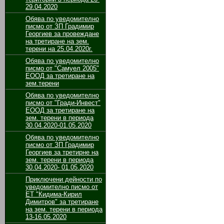
29.04.2020
Обява по уведомително
писмо от ЗП Градимир
Георгиев за провеждане
на третиране на зем.
терени на 25.04.2020г.
Обява по уведомително
писмо от "Самуел 2005"
ЕООД за третиране на
зем.терени
Обява по уведомително
писмо от "Гради-Инвест"
ЕООД за третиране на
зем. терени в периода
30.04.2020-01.05.2020
Обява по уведомително
писмо от ЗП Градимир
Георгиев за третирне на
зем. терени в периода
30.04.2020- 01.05.2020
Приключени дейности по
уведомително писмо от
ЕТ "Кидима-Кирил
Димитров" за третиране
на зем. терени в периода
13-16.05.2020