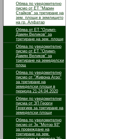
Обява по уведомително
писмо от ЕТ "Марин
Стайков" за третиране на
зем. площи в землището
на гр. Алфатар
Обява от ЕТ "Олимп-
Дамян Великов" за
третиране на зем. площи
Обява по уведомително
писмо от ЕТ "Олимп-
Дамян Великов" за
третиране на земеделски
площ
Обява по уведомително
писмо от "Живона Агро"
за третиране на
земеделски площи в
периода 21-24.04.2020
Обяви по уведомителни
писма от ЗП Георги
Георгиев за третиране на
земеделски площи
Обява по уведомително
писмо от Зк "Мотор 93"
за провеждане на
третиране на зем.
територии в периода 26-