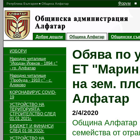
Форум
■
Република България ■ Община Алфатар
Добре дошли
Община Алфатар
Общински съв
Обява по 
ИЗБОРИ
Народно читалище
"Йордан Йовков - 1894 г."
ЕТ "Марин
- гр. Алфатар
Народно читалище
на зем. пл
"Пробуда - 1910 г." - с.
Алеково
КОРОНАВИРУС COVID-
Алфатар
19
УСТРОЙСТВО НА
ТЕРИТОРИЯТА,
2/4/2020
СТРОИТЕЛСТВО СЛЕД
01.01.2021г.
Община Алфатар
БЮДЖЕТ И ФИНАНСИ
семейства от отра
СЛЕД 01.08.2022г.
УСТРОЙСТВО НА