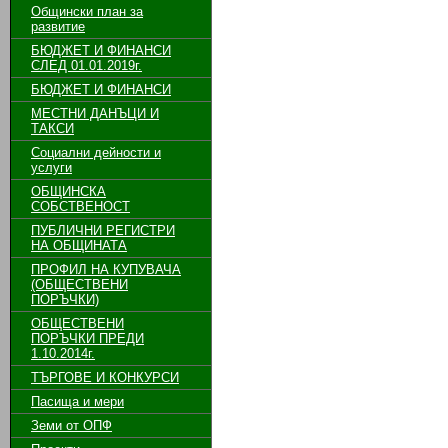
Общински план за
развитие
БЮДЖЕТ И ФИНАНСИ
СЛЕД 01.01.2019г.
БЮДЖЕТ И ФИНАНСИ
МЕСТНИ ДАНЪЦИ И
ТАКСИ
Социални дейности и
услуги
ОБЩИНСКА
СОБСТВЕНОСТ
ПУБЛИЧНИ РЕГИСТРИ
НА ОБЩИНАТА
ПРОФИЛ НА КУПУВАЧА
(ОБЩЕСТВЕНИ
ПОРЪЧКИ)
ОБЩЕСТВЕНИ
ПОРЪЧКИ ПРЕДИ
1.10.2014г.
ТЪРГОВЕ И КОНКУРСИ
Пасища и мери
Земи от ОПФ