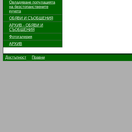
Овладяване популацията
на безстопанствените
кучета
ОБЯВИ И СЪОБЩЕНИЯ
АРХИВ - ОБЯВИ И
СЪОБЩЕНИЯ
Фотогалерия
АРХИВ
Достъпност
Правни