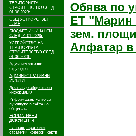
ТЕРИТОРИЯТА,
Обява по 
СТРОИТЕЛСТВО СЛЕД
01.08.2023г.
ЕТ "Марин 
ОБЩ УСТРОЙСТВЕН
ПЛАН
зем. площи
БЮДЖЕТ И ФИНАНСИ
СЛЕД 01.01.2026г.
УСТРОЙСТВО НА
Алфатар в 
ТЕРИТОРИЯТА,
СТРОИТЕЛСТВО СЛЕД
01.06.2026г.
Административна
структура
АДМИНИСТРАТИВНИ
УСЛУГИ
Достъп до обществена
информация
Информация, която се
публикува в сайта на
общината
НОРМАТИВНИ
ДОКУМЕНТИ
Планове, програми,
стратегии, кодекси, харти