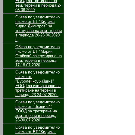
ЕООД за третиране на
зeм. терени в периода 2-
03.06.2020
Обява по уведомително
писмо от ЕТ "Кидима
Кирил Димитров" за
третиране на зем. терени
в периода 20-23.06.2020
г.
Обява по уведомително
писмо от ЕТ "Марин
Стайков" за третиране на
зем. терени в периода
17-18.07.2020
Обява по уведомително
писмо от
"Буболечкоубийци-1"
ЕООД за извършване на
третиране на терени в
периода 23-24.07.2020г.
Обяви по уведомително
писмо от "Везни-64"
ЕООД за третиране на
зем. терени в периода
28-30.07.2020
Обява по уведомително
писмо от ЕТ "Кидима-