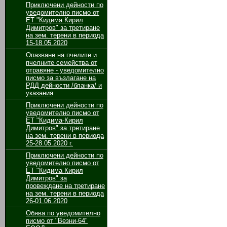
Приключени дейности по
уведомително писмо от
ЕТ "Кидима Кирил
Димитров" за третиране
на зем. терени в периода
15-18.05.2020
Опазване на пчелите и
пчелните семейства от
отравяне - уведомително
писмо за възлагане на
РДД дейности /бланка/ и
указания
Приключени дейности по
уведомително писмо от
ЕТ "Кидима-Кирил
Димитров" за третиране
на зем. терени в периода
25-28.05.2020 г.
Приключени дейности по
уведомително писмо от
ЕТ "Кидима-Кирил
Димитров" за
провеждане на третиране
на зем. терени в периода
26-01.06.2020
Обява по уведомително
писмо от "Везни-64"