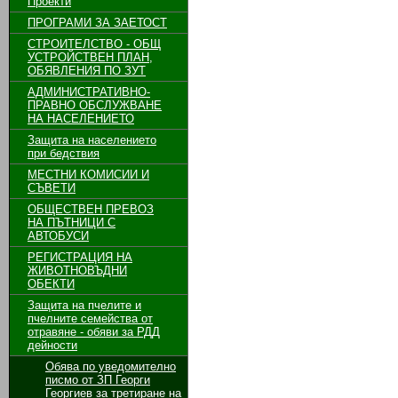
Проекти
ПРОГРАМИ ЗА ЗАЕТОСТ
СТРОИТЕЛСТВО - ОБЩ
УСТРОЙСТВЕН ПЛАН,
ОБЯВЛЕНИЯ ПО ЗУТ
АДМИНИСТРАТИВНО-
ПРАВНО ОБСЛУЖВАНЕ
НА НАСЕЛЕНИЕТО
Защита на населението
при бедствия
МЕСТНИ КОМИСИИ И
СЪВЕТИ
ОБЩЕСТВЕН ПРЕВОЗ
НА ПЪТНИЦИ С
АВТОБУСИ
РЕГИСТРАЦИЯ НА
ЖИВОТНОВЪДНИ
ОБЕКТИ
Защита на пчелите и
пчелните семейства от
отравяне - обяви за РДД
дейности
Обява по уведомително
писмо от ЗП Георги
Георгиев за третиране на